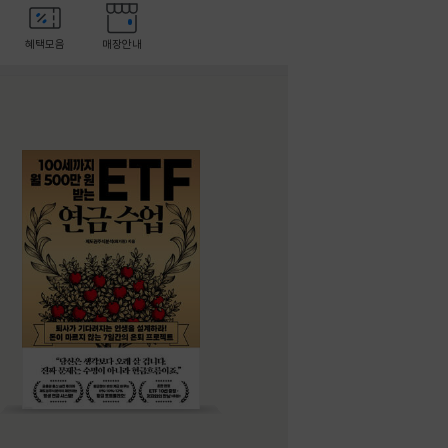
혜택모음
매장안내