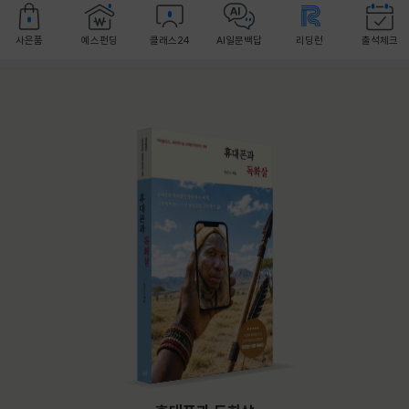
사은품
예스펀딩
클래스24
AI일문백답
리딩런
출석체크