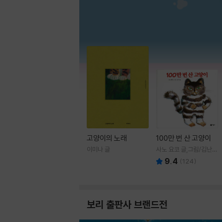
고양이의 노래
100만 번 산 고양이
이미나 글
사노 요코 글,그림/김난주
역
9.4
(
124
)
보리 출판사 브랜드전