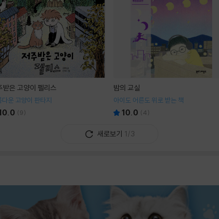
주받은 고양이 펠리스
밤의 교실
름다운 고양이 판타지
아이도 어른도 위로 받는 책
10.0
10.0
(
9
)
(
4
)
새로보기
1/3