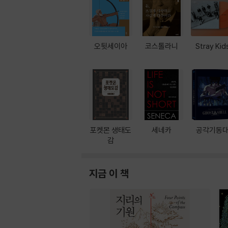
오뒷세이아
코스톨라니
Stray Kid
포켓몬 생태도
세네카
공각기동
감
지금 이 책