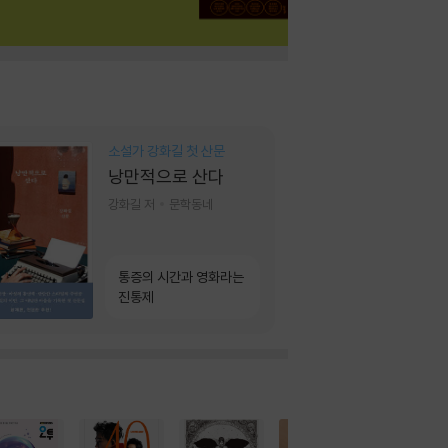
소설가 강화길 첫 산문
낭만적으로 산다
강화길 저
문학동네
통증의 시간과 영화라는
진통제