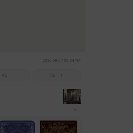
며
2026.08.07 08:34 기준
40대
50대
관련상품 보이기/감축