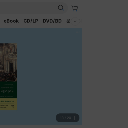
eBook
CD/LP
DVD/BD
문구/GIFT
티켓
채널예스
웰컴메뉴 모두보기
19
/
20