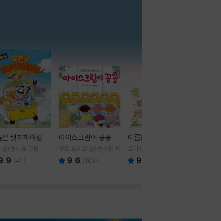
더보기
늘은 캣치하이킹
아이스크림이 꽁꽁
여름을 부탁해
 글/윤태규 그림
구도 노리코 글/윤수정 역
토마쓰리 글그림
9.9
9.6
9.8
(
41
)
(
103
)
(
24
)