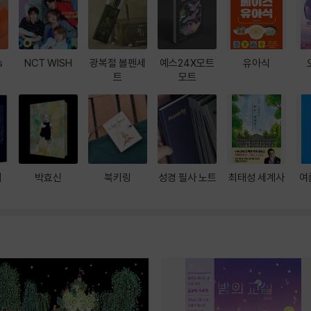
s
NCT WISH
광복절 볼펜세
예스24X모트
유아식
트
모트
대
박효신
북키링
성경 필사 노트
최태성 세계사
여