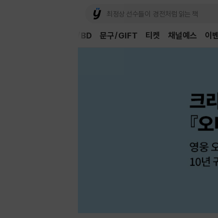
Book
CD/LP
DVD/BD
문구/GIFT
티켓
채널예스
이