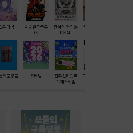
오투 과학
이승철전국투
진격의 거인展
크레마 이북 리
방학에는 
어
FINAL
더기
포터
름의문장들
워터밤
전주얼티밋뮤
뚝딱! AI 3대장
이달의 인
직페스티벌
과