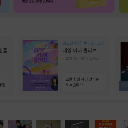
김초엽의 SF 버디 로드트립
 힘들
태양 아래 올리브
김초엽 저
자이언트북스
초판 한정 사인 인쇄본
개정
& 북슬리브