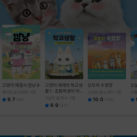
고양이 해결사 깜냥 9
고양이 제제의 학교생
모두의 수영장
오
활 1 : 초등학생이 이
홍민정 글/김재희 그림
신현경 글/노예지 그림
서율
렇게 힘들 줄이야
이승민 글/온수 그림
9.7
10.0
(
60
)
(
126
)
9.9
(
27
)