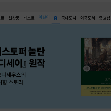
어린이
벤트
신상품
베스트
독후감
홈
국내도서
외국도서
중고샵
어린이