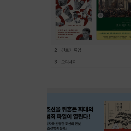
2
긴토키 룩업
3
오디세이