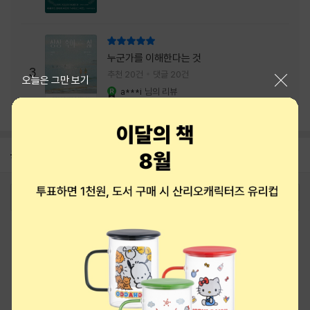
리뷰 총점
누군가를 이해한다는 것
3
추천 20건
댓글 20건
닫기
오늘은 그만 보기
a***i
님의 리뷰
YES마니아 : 로얄
공지
8월 상품권+쿠폰+결제+추천 혜택모음
2026-08-01
로그인
최근 본 상품
주문/배송
고객센터 1544-3800
티켓 1544-6399
중고샵 1566-4295
eBook 1:1문의/채팅상담
예스이십사(주) 사업자 정보
이용약관
개인정보처리방침
청소년보호정책
PC버전
회사소개
거래처관계자께