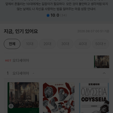
앞에서 흔들리는 10대에게는 길잡이가 필요하다. 모든 것이 불안하고 생각처럼 되지
않는 날에도 나 자신을 사랑하는 법을 알려주는 마음 성장 안내서.
10.0
(
34
)
지금, 인기 있어요
2026.08.07 00:51 기준
전체
10대
20대
30대
40대
50대
오디세이아
HOT
1
오디세이아
관련상품 보이기/감축