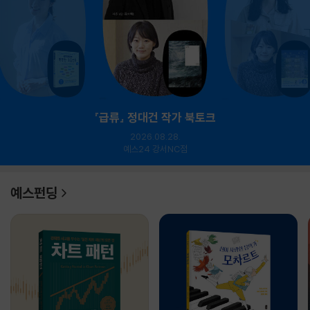
『급류』 정대건 작가 북토크
2026.08.28.
예스24 강서NC점
예스펀딩