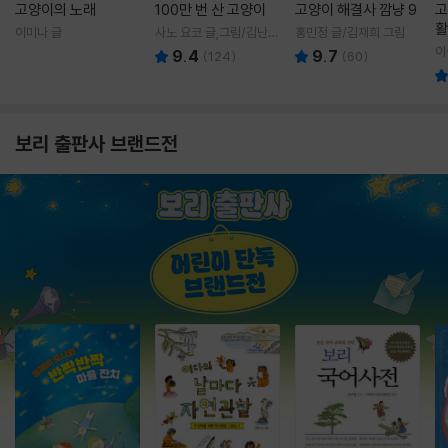
고양이의 노래
100만 번 산 고양이
고양이 해결사 깜냥 9
고
활
이미나 글
사노 요코 글,그림/김난주
홍민정 글/김재희 그림
렇
역
이
9.4
9.7
(
124
)
(
60
)
보리 출판사 브랜드전