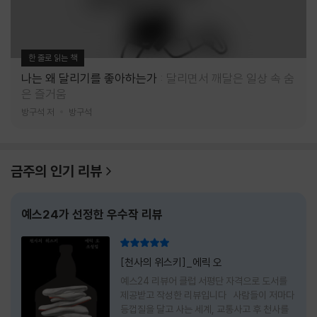
한 줄로 읽는 책
나는 왜 달리기를 좋아하는가
달리면서 깨달은 일상 속 숨
은 즐거움
방구석 저
방구석
금주의 인기 리뷰
예스24가 선정한 우수작 리뷰
리뷰 총점
[천사의 위스키]_에릭 오
예스24 리뷰어 클럽 서평단 자격으로 도서를
제공받고 작성한 리뷰입니다 사람들이 저마다
등껍질을 달고 사는 세계, 교통사고 후 천사를