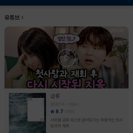
1
/
6
유튜브
급류
정대건 저
민음사
8.7
(
700
)
서로를 급류 속으로 끌어당기는 파멸적인 첫사
랑과의 재회