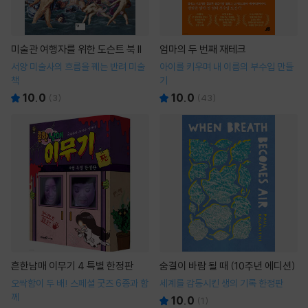
미술관 여행자를 위한 도슨트 북 II
엄마의 두 번째 재테크
서양 미술사의 흐름을 꿰는 반려 미술
아이를 키우며 내 이름의 부수입 만들
책
기
10.0
10.0
(
3
)
(
43
)
흔한남매 이무기 4 특별 한정판
숨결이 바람 될 때 (10주년 에디션)
오싹함이 두 배! 스페셜 굿즈 6종과 함
세계를 감동시킨 생의 기록 한정판
께
10.0
(
1
)