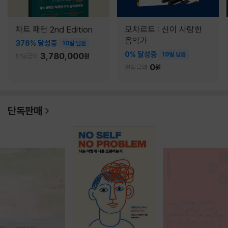
차트 패턴 2nd Edition
모차르트 : 신이 사랑한
음악가
378% 달성중
10일 남음
0% 달성중
3,780,000
19일 남음
펀딩금액
원
0
펀딩금액
원
단독판매