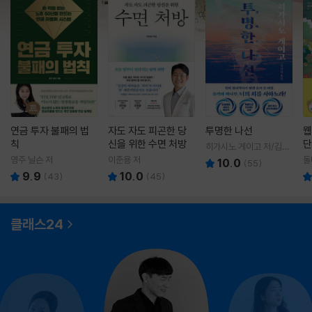
연금 투자 불패의 법
자도 자도 피곤한 당
투명한 나선
웹
칙
신을 위한 수면 처방
단
히가시노 게이고 저/김선
영 역
영주 닐슨 저
이준용 저
돌
10.0
(
55
)
9.9
10.0
(
43
)
(
45
)
클래스24