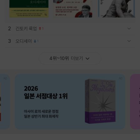
2
긴토키 룩업
1
관련상품 보이기/감축
3
오디세이
1
관련상품 보이기/감축
4위~10위
더보기