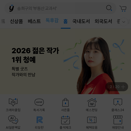
벤트
신상품
베스트
어린이
홈
국내도서
외국도서
중고샵
웰컴메뉴 모두보기
독후감
어린이
2
/
20
크레마클럽
독서기록
사은품
예스펀딩
클래스24
AI일문백답
리딩런
출석체크
혜택모음
매장안내