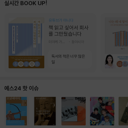
실시간 BOOK UP!
유튜브가 아니다
책 읽고 싶어서 회사
를 그만뒀습니다
미야케 가호 저/서영찬 역
동아시아
독서의 적은 너무 많은
일
예스24 핫 이슈