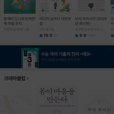
똥깨비 도니와 반짝반
이다의 날마다 자연관
보리 국어사전 (2025
조
짝 마을 잔치
찰
년 최신판)
수
이현아 글/핸짱 그림
이다 글그림
윤구병 감수/토박이 사전
정
편찬실 편
10.0
9.6
(
9
)
(
158
)
1
/
3
크레마클럽