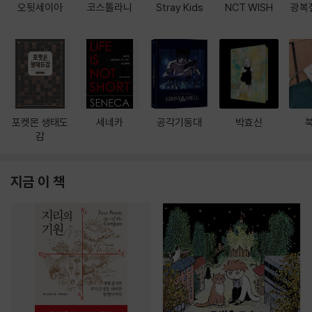
오뒷세이아
코스톨라니
Stray Kids
NCT WISH
광복
포켓몬 생태도
세네카
공각기동대
박효신
감
지금 이 책