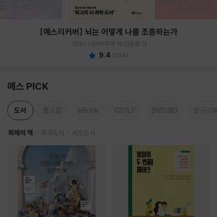
[예스리커버] 뇌는 어떻게 나를 조종하는가
크리스 나이바우어 저/김윤종 역
9.4
(
104
)
예스 PICK
도서
중고샵
eBook
CD/LP
DVD/BD
문구/GI
화제의 책
외국도서
세트도서