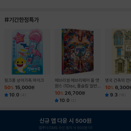
#기간한정특가
핑크퐁 상어가족 마이크
에브리씽 에브리웨어 올 앳
영국 건축의 언
원스 (1Disc, 풀슬립 일반
50
15,000
10
6,300
%
원
%
판) : 블루레이
10
26,700
%
원
10.0
9.3
(
4
)
(
16
)
10.0
(
2
)
신규 앱 다운 시 500원
앱푸시/SMS 수신 동의 시 600원 더!