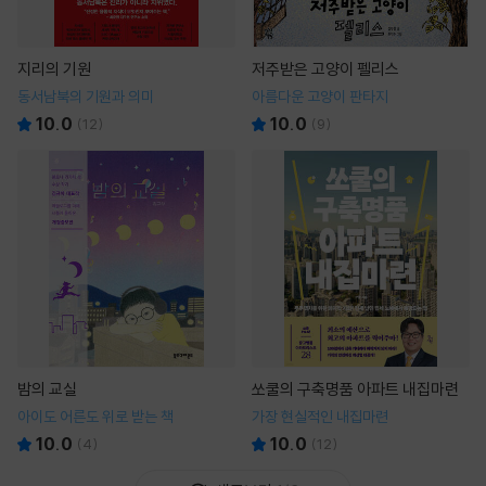
지리의 기원
저주받은 고양이 펠리스
동서남북의 기원과 의미
아름다운 고양이 판타지
10.0
10.0
(
12
)
(
9
)
밤의 교실
쏘쿨의 구축명품 아파트 내집마련
아이도 어른도 위로 받는 책
가장 현실적인 내집마련
10.0
10.0
(
4
)
(
12
)