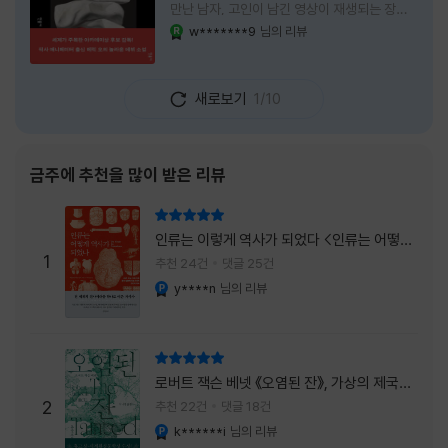
만난 남자, 고인이 남긴 영상이 재생되는 장례
식장에서 똥을 싼 개. 이 책에는 몇 줄만 읽어도
w*******9
님의 리뷰
YES마니아 : 로얄
그다음 장면이 궁금해지는 이야기들이 가득하
다. 한 편만 읽고 덮으려 했는데, 다음 이야기로
넘어가 있었다. 소설을 읽으면서 잘 만든 단편
새로보기
1/10
애니메이션 여러 편을 차례로 보는 기분이 들었
다. (이건 저자가 픽사 애니메이터라는 소개 글
을 봐서 더 그렇게 생각했을 수도 있다.) 장면은
선명하게 그려졌고, 한 편이 끝날 때마다 질문
금주에 추천을 많이 받은 리뷰
이 뒤따라왔다. 감출 수 없는 세계는 더 다정할
까 「등껍질」의 세계에서 사람들은 저마다 다른
리뷰 총점
등껍질을 달고 살아간다. 몸의 일부이면서 한
인류는 이렇게 역사가 되었다 <인류는 어떻게
사람을 표현하는 수단
1
역사가 되었나>
추천 24건
댓글 25건
y****n
님의 리뷰
YES마니아 : 플래티넘
리뷰 총점
로버트 잭슨 베넷 《오염된 잔》, 가상의 제국이
주는 실감과 미스터리 사건의 치밀함이 이루어
2
추천 22건
댓글 18건
내는 최상의 시너지...
k******i
님의 리뷰
YES마니아 : 플래티넘