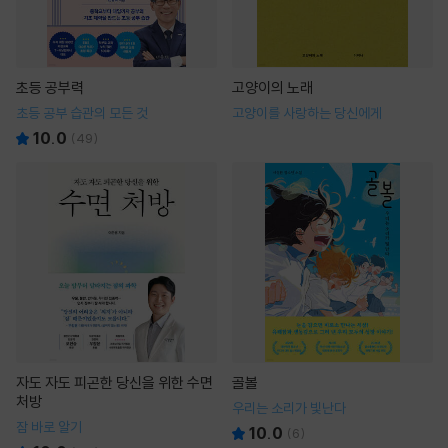
초등 공부력
고양이의 노래
초등 공부 습관의 모든 것
고양이를 사랑하는 당신에게
10.0
(
49
)
자도 자도 피곤한 당신을 위한 수면
골볼
처방
우리는 소리가 빛난다
잠 바로 알기
10.0
(
6
)