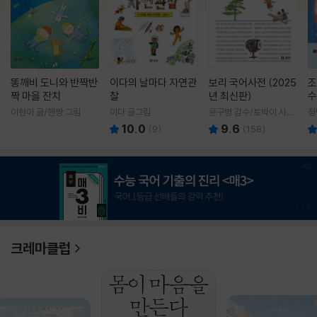
똥깨비 도니와 반짝반
이다의 날마다 자연관
보리 국어사전 (2025
조
짝 마을 잔치
찰
년 최신판)
수
이현아 글/핸짱 그림
이다 글그림
윤구병 감수/토박이 사전
정
편찬실 편
10.0
9.6
(
9
)
(
158
)
1
/
3
크레마클럽