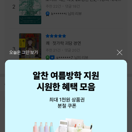
주는 실감과 미스터리 사건의 치밀함이 이루어
2
추천 22건
댓글 18건
내는 최상의 시너지...
k******i
님의 리뷰
YES마니아 : 플래티넘
리뷰 총점
쾌 : 젓가락 괴담 경연
3
추천 21건
댓글 20건
닫기
오늘은 그만 보기
s******7
님의 리뷰
YES마니아 : 로얄
이달의 사락
공지
8월 신용카드 무이자할부 안내
2026-08-01
로그인
최근 본 상품
주문/배송
고객센터 1544-3800
티켓 1544-6399
중고샵 1566-4295
eBook 1:1문의/채팅상담
예스이십사(주) 사업자 정보