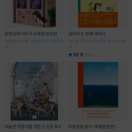
흔한남매 이무기 4 특별 한정판
엄마의 두 번째 재테크
오싹함이 두 배! 스페셜 굿즈 6종과 함
아이를 키우며 내 이름의 부수입 만들
께
기
10.0
(
43
)
미술관 여행자를 위한 도슨트 북 II
미움받을 용기 (특별합본판)