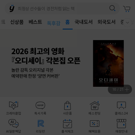
어린이
벤트
신상품
베스트
독후감
홈
국내도서
외국도서
중고샵
웰컴메뉴 모두보기
어린이
17
/
21
크레마클럽
독서기록
사은품
예스펀딩
클래스24
AI일문백답
리딩런
출석체크
혜택모음
매장안내