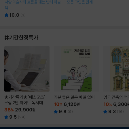
서양 미술사의 흐름을 꿰는 반려 미술
모든 고민은 관계
책
10.0
(
3
)
#기간한정특가
★기간특가★[예스굿즈]
기분 좋은 일은 매일 있어
영국 건축의 언
크림 2단 화이트 독서대
10
6,120
10
6,300
%
원
%
38
29,900
%
원
9.8
9.3
(
9
)
(
16
)
9.5
(
94
)