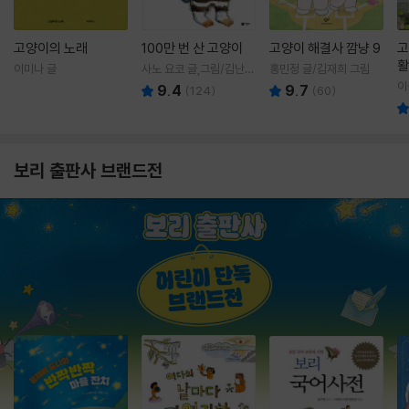
고양이의 노래
100만 번 산 고양이
고양이 해결사 깜냥 9
고
활
이미나 글
사노 요코 글,그림/김난주
홍민정 글/김재희 그림
렇
역
이
9.4
9.7
(
124
)
(
60
)
보리 출판사 브랜드전