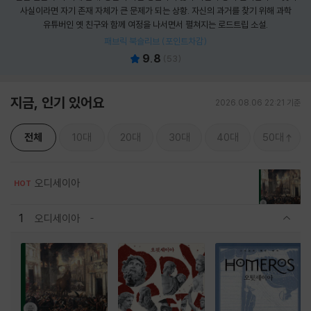
사실이라면 자기 존재 자체가 큰 문제가 되는 상황. 자신의 과거를 찾기 위해 과학
유튜버인 옛 친구와 함께 여정을 나서면서 펼쳐지는 로드트립 소설.
패브릭 북슬리브 (포인트차감)
9.8
(
53
)
지금, 인기 있어요
2026.08.06 22:21 기준
전체
10대
20대
30대
40대
50대
오디세이아
HOT
1
오디세이아
관련상품 보이기/감축