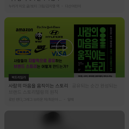
누카가 미오 글/토티 그림/김지영 역
다산어린이
북트레일러
사람의 마음을 움직이는 스토리
공유되는 순간 완성되는
브랜드 스토리텔링의 원칙
로빈 랜디,그레그 브라운 저/최은아 역
알레