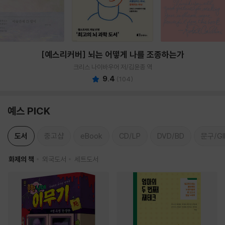
[예스리커버] 뇌는 어떻게 나를 조종하는가
크리스 나이바우어 저/김윤종 역
9.4
(
104
)
예스 PICK
도서
중고샵
eBook
CD/LP
DVD/BD
문구/GI
화제의 책
외국도서
세트도서