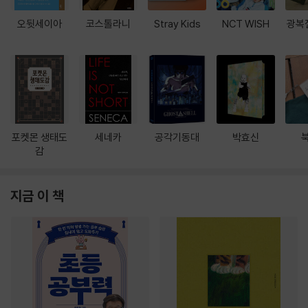
오뒷세이아
코스톨라니
Stray Kids
NCT WISH
광복
포켓몬 생태도
세네카
공각기동대
박효신
감
지금 이 책