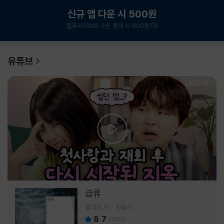
신규 앱 다운 시 500원
앱푸시/SMS 수신 동의 시 600원 더!
1
/
6
유튜브
급류
정대건 저
민음사
8.7
(
700
)