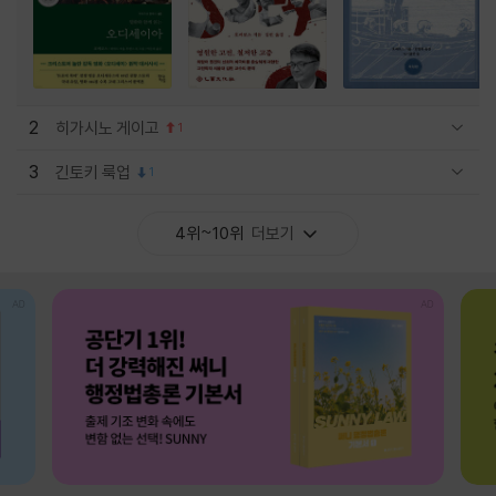
2
히가시노 게이고
1
관련상품 보이기/감축
3
긴토키 룩업
1
관련상품 보이기/감축
4위~10위
더보기