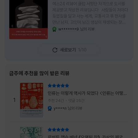
예스24 리뷰어 클럽 서평단 자격으로 도서를
제공받고 작성한 리뷰입니다 사람들이 저마다
등껍질을 달고 사는 세계, 교통사고 후 천사를
만난 남자, 고인이 남긴 영상이 재생되는 장례
식장에서 똥을 싼 개. 이 책에는 몇 줄만 읽어도
w*******9
님의 리뷰
YES마니아 : 로얄
그다음 장면이 궁금해지는 이야기들이 가득하
다. 한 편만 읽고 덮으려 했는데, 다음 이야기로
넘어가 있었다. 소설을 읽으면서 잘 만든 단편
새로보기
1/10
애니메이션 여러 편을 차례로 보는 기분이 들었
다. (이건 저자가 픽사 애니메이터라는 소개 글
을 봐서 더 그렇게 생각했을 수도 있다.) 장면은
선명하게 그려졌고, 한 편이 끝날 때마다 질문
금주에 추천을 많이 받은 리뷰
이 뒤따라왔다. 감출 수 없는 세계는 더 다정할
까 「등껍질」의 세계에서 사람들은 저마다 다른
리뷰 총점
등껍질을 달고 살아간다. 몸의 일부이면서 한
인류는 이렇게 역사가 되었다 <인류는 어떻게
사람을 표현하는 수단
1
역사가 되었나>
추천 24건
댓글 25건
y****n
님의 리뷰
YES마니아 : 플래티넘
리뷰 총점
로버트 잭슨 베넷 《오염된 잔》, 가상의 제국이