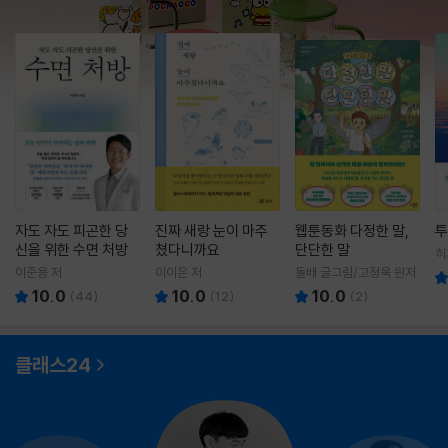
자도 자도 피곤한 당
진짜 새랑 눈이 마주
웹툰동화 다정한 말,
투
신을 위한 수면 처방
쳤다니까요
단단한 말
히
영
이준용 저
이이은 저
돌배 글그림/고정욱 원저
10.0
10.0
10.0
(
44
)
(
12
)
(
2
)
클래스24