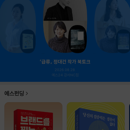
『급류』 정대건 작가 북토크
2026.08.28.
예스24 강서NC점
예스펀딩