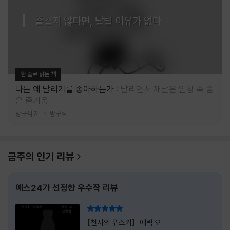
즐겁지 않다면, 달릴 이유가 없다
한 줄로 읽는 책
나는 왜 달리기를 좋아하는가
달리면서 깨달은 일상 속 숨
은 즐거움
방구석 저
방구석
금주의 인기 리뷰
예스24가 선정한 우수작 리뷰
리뷰 총점
[천사의 위스키]_에릭 오