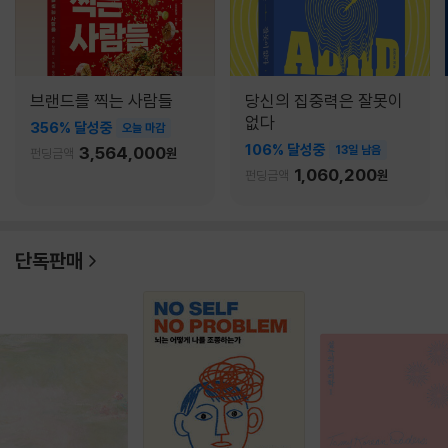
브랜드를 찍는 사람들
당신의 집중력은 잘못이
없다
356% 달성중
오늘 마감
106% 달성중
3,564,000
13일 남음
펀딩금액
원
1,060,200
펀딩금액
원
단독판매