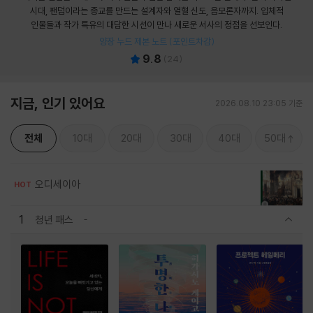
시대, 팬덤이라는 종교를 만드는 설계자와 열혈 신도, 음모론자까지. 입체적
인물들과 작가 특유의 대담한 시선이 만나 새로운 서사의 정점을 선보인다.
양장 누드 제본 노트 (포인트차감)
9.8
(
24
)
지금, 인기 있어요
2026.08.10 23:05 기준
전체
10대
20대
30대
40대
50대
오디세이아
HOT
1
청년 패스
관련상품 보이기/감축