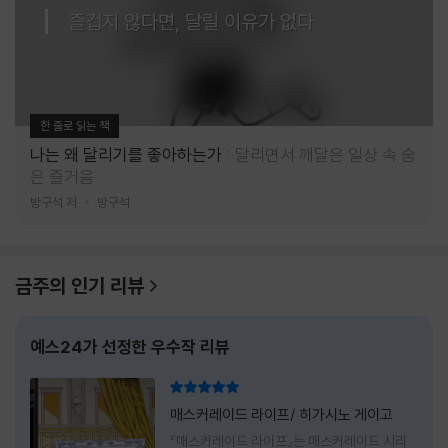
즐겁지 않다면, 달릴 이유가 없다
한 줄로 읽는 책
나는 왜 달리기를 좋아하는가
달리면서 깨달은 일상 속 숨
은 즐거움
방구석 저
방구석
금주의 인기 리뷰
예스24가 선정한 우수작 리뷰
리뷰 총점
매스커레이드 라이프/ 히가시노 게이고
『매스커레이드 라이프』는 매스커레이드 시리