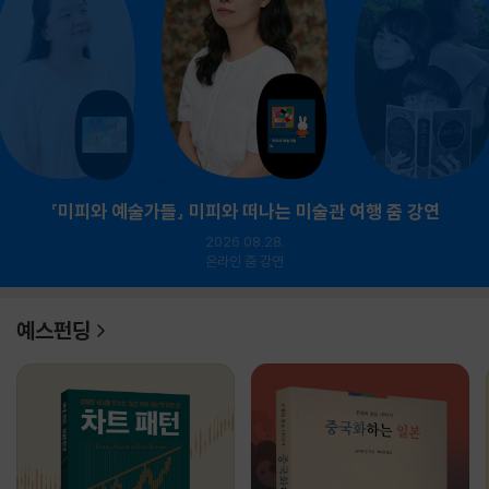
『미피와 예술가들』 미피와 떠나는 미술관 여행 줌 강연
2026.08.28.
온라인 줌 강연
예스펀딩