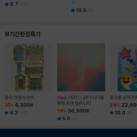
께
8.7
(
27
)
10.0
(
2
)
#기간한정특가
영국 건축의 언어
Yaeji (예지) - EP 1+2 [불
핑크퐁 상어가
투명 옥색 컬러 LP]
10
6,300
24
22,90
%
원
%
19
36,300
%
원
9.3
10.0
(
16
)
(
4
)
5.0
(
2
)