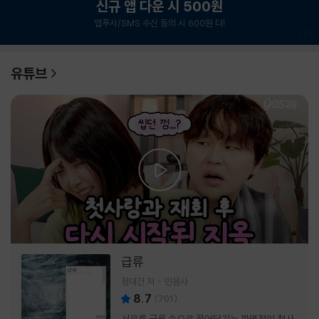
신규 앱 다운 시 500원
앱푸시/SMS 수신 동의 시 600원 더!
1
/
6
유튜브
급류
정대건 저
민음사
8.7
(
701
)