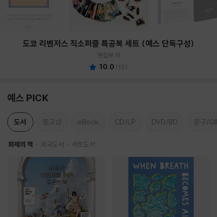
도쿄 리벤저스 직소퍼즐 특공복 세트 (예스 단독구성)
편집부 저
10.0
(
15
)
예스 PICK
도서
중고샵
eBook
CD/LP
DVD/BD
문구/GI
화제의 책
외국도서
세트도서