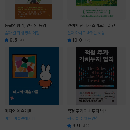
동물의 향기, 인간의 풍경
인생에 단어가 스며드는 순간
숲과 길 위 생명의 여정
단어 하나로 바뀌는 세상
9.5
10.0
(
4
)
(
17
)
미피와 예술가들
적정 주가 가치투자 법칙
미피, 미술관에 가다
평생 쓸 수 있는 원칙
9.9
(
42
)