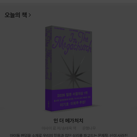
오늘의 책
인 더 메가처치
아사이 료 저/송태욱 역
은행나무
아이돌 팬덤을 소재로 우리의 믿음과 집단 심리를 파고드는 문제작. 신이 사라진