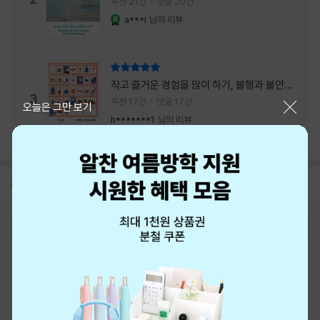
추천 21건
댓글 20건
a***i
님의 리뷰
YES마니아 : 로얄
리뷰 총점
작고 즐거운 경험을 많이 하기, 불행과 불안을
3
회피하지 말기, 그리고 좋은 사람을 많이 만나
추천 17건
댓글 17건
닫기
오늘은 그만 보기
기.
h*******1
님의 리뷰
공지
26년 NBCI 수상 안내
2026-08-01
로그인
최근 본 상품
주문/배송
고객센터 1544-3800
티켓 1544-6399
중고샵 1566-4295
eBook 1:1문의/채팅상담
예스이십사(주) 사업자 정보
이용약관
개인정보처리방침
청소년보호정책