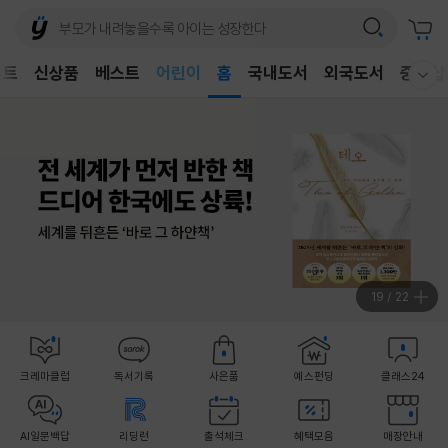
어린이
벤트
신상품
베스트
홈
국내도서
외국도서
중고샵
웰컴메뉴 모두보기
독후감
어린이
19
/
22
크레마클럽
독서기록
사은품
예스펀딩
클래스24
AI일문백답
리딩런
출석체크
혜택모음
매장안내