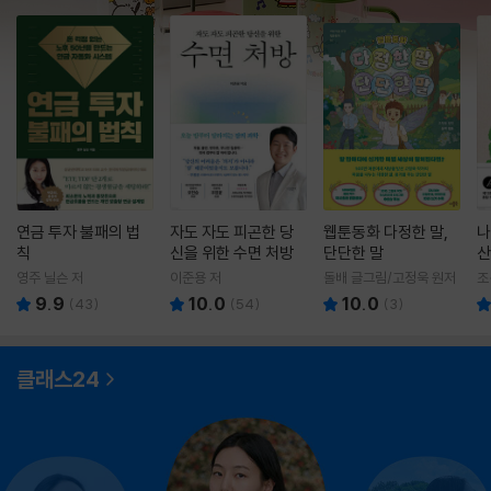
연금 투자 불패의 법
자도 자도 피곤한 당
웹툰동화 다정한 말,
나
칙
신을 위한 수면 처방
단단한 말
산
영주 닐슨 저
이준용 저
돌배 글그림/고정욱 원저
조
9.9
10.0
10.0
(
43
)
(
54
)
(
3
)
클래스24