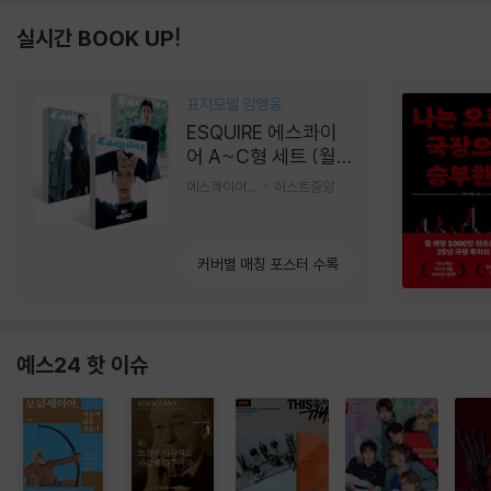
실시간 BOOK UP!
표지모델 임영웅
ESQUIRE 에스콰이
어 A~C형 세트 (월
간) : 9월 [2026]
에스콰이어편집부 편
허스트중앙
커버별 매칭 포스터 수록
예스24 핫 이슈