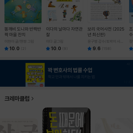
똥깨비 도니와 반짝반
이다의 날마다 자연관
보리 국어사전 (2025
조
짝 마을 잔치
찰
년 최신판)
수
이현아 글/핸짱 그림
이다 글그림
윤구병 감수/토박이 사전
정
편찬실 편
10.0
10.0
9.6
(
2
)
(
9
)
(
158
)
1
/
3
크레마클럽