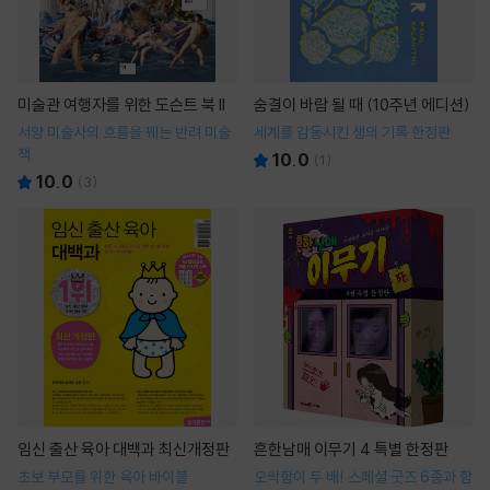
미술관 여행자를 위한 도슨트 북 II
숨결이 바람 될 때 (10주년 에디션)
서양 미술사의 흐름을 꿰는 반려 미술
세계를 감동시킨 생의 기록 한정판
책
10.0
(
1
)
10.0
(
3
)
임신 출산 육아 대백과 최신개정판
흔한남매 이무기 4 특별 한정판
초보 부모를 위한 육아 바이블
오싹함이 두 배! 스페셜 굿즈 6종과 함