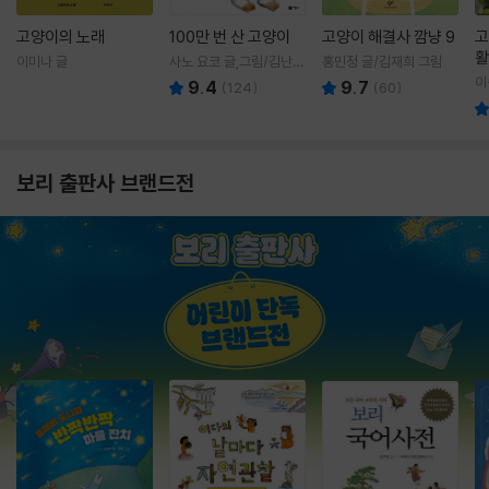
고양이의 노래
100만 번 산 고양이
고양이 해결사 깜냥 9
고
활
이미나 글
사노 요코 글,그림/김난주
홍민정 글/김재희 그림
렇
역
이
9.4
9.7
(
124
)
(
60
)
보리 출판사 브랜드전