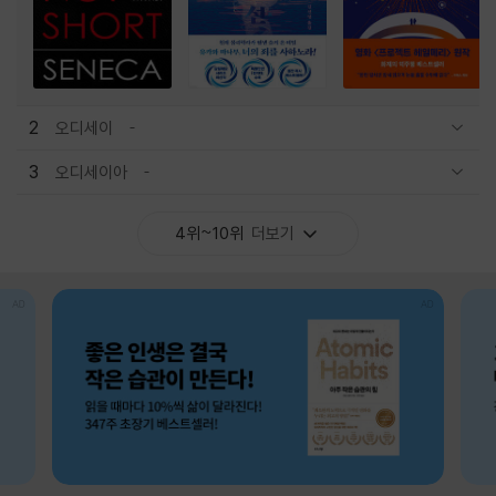
2
오디세이
관련상품 보이기/감축
3
오디세이아
관련상품 보이기/감축
4위~10위
더보기