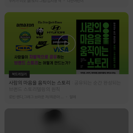
누카가 미오 글/토티 그림/김지영 역
다산어린이
북트레일러
사람의 마음을 움직이는 스토리
공유되는 순간 완성되는
브랜드 스토리텔링의 원칙
로빈 랜디,그레그 브라운 저/최은아 역
알레