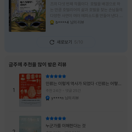
즈의 다섯 번째 작품이다. 호텔을 배경으로 하
는 만큼 호텔리어의 삶과 호텔을 찾는 손님들의
다양한 사연이 여러 에피소드를 만들어 낸다.
주인공은 호텔리어로서의 완벽함을 꿈꾸는 야
b****4
님의 리뷰
YES마니아 : 골드
마기시 나오미와 닛타 고스케다. 물론 고스케는
네 번째 이야기까지는 형사였다. 사건을 해결하
는 과정에서 나오미가 다치게 되자, 고스케는
새로보기
5/10
모든 책임을 지고 형사직에서 물러난다. 하지만
그동안 호텔에서 쌓은 인연 덕분에 호텔 코르테
시아 도쿄에서 함께 일해 보지 않겠느냐는 제안
을 받게 된다. 그렇게 끝난 4권 이후, 나는 5권
금주에 추천을 많이 받은 리뷰
이 출간되기만을 기다렸다. 형사가 아닌 호텔리
어가 된 닛타 고스케의 모습이 무척 궁금했기
리뷰 총점
때문이다. 그동안 호텔에서 잠복 수사를 하며
인류는 이렇게 역사가 되었다 <인류는 어떻게
어설픈 호텔리어의 가면을 쓰고 있었다면, 이제
1
역사가 되었나>
추천 24건
댓글 25건
는 가면
y****n
님의 리뷰
YES마니아 : 플래티넘
리뷰 총점
누군가를 이해한다는 것
2