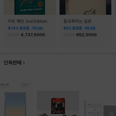
차트 패턴 2nd Edition
중국화하는 일본
474% 달성중
65% 달성중
7일 남음
9일 남음
4,737,600
652,500
펀딩금액
원
펀딩금액
원
단독판매