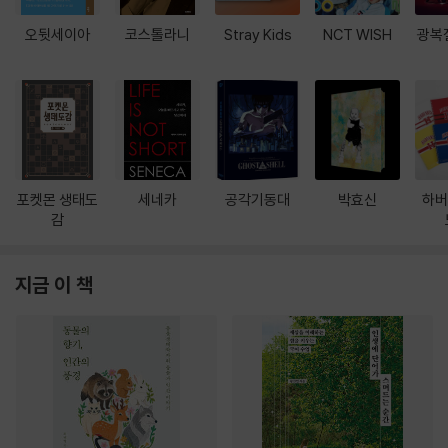
오뒷세이아
코스톨라니
Stray Kids
NCT WISH
광복
포켓몬 생태도
세네카
공각기동대
박효신
하버
감
지금 이 책