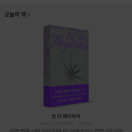
오늘의 책
인 더 메가처치
아사이 료 저/송태욱 역
은행나무
아이돌 팬덤을 소재로 우리의 믿음과 집단 심리를 파고드는 문제작. 신이 사라진