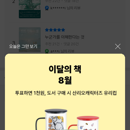
주는 실감과 미스터리 사건의 치밀함이 이루어
2
추천 22건
댓글 18건
내는 최상의 시너지...
k******i
님의 리뷰
YES마니아 : 플래티넘
리뷰 총점
누군가를 이해한다는 것
3
추천 21건
댓글 20건
닫기
오늘은 그만 보기
a***i
님의 리뷰
YES마니아 : 로얄
공지
8월 신용카드 무이자할부 안내
2026-08-01
로그인
최근 본 상품
주문/배송
고객센터 1544-3800
티켓 1544-6399
중고샵 1566-4295
eBook 1:1문의/채팅상담
예스이십사(주) 사업자 정보