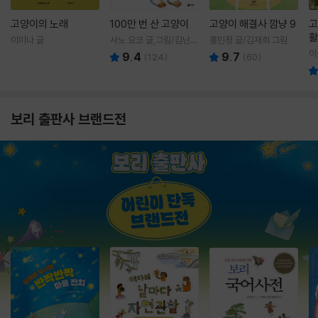
고양이의 노래
100만 번 산 고양이
고양이 해결사 깜냥 9
고
활
이미나 글
사노 요코 글,그림/김난주
홍민정 글/김재희 그림
렇
역
이
9.4
9.7
(
124
)
(
60
)
보리 출판사 브랜드전