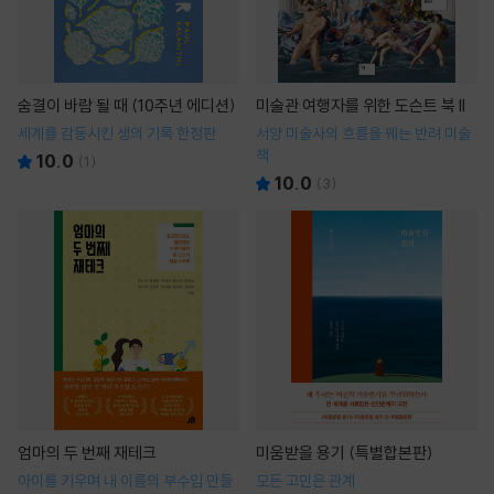
숨결이 바람 될 때 (10주년 에디션)
미술관 여행자를 위한 도슨트 북 II
세계를 감동시킨 생의 기록 한정판
서양 미술사의 흐름을 꿰는 반려 미술
책
10.0
(
1
)
10.0
(
3
)
엄마의 두 번째 재테크
미움받을 용기 (특별합본판)
아이를 키우며 내 이름의 부수입 만들
모든 고민은 관계