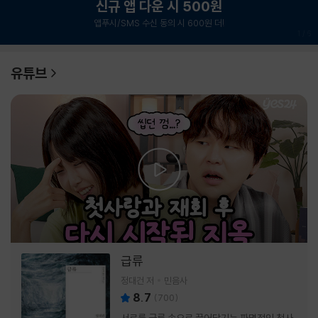
신규 앱 다운 시 500원
앱푸시/SMS 수신 동의 시 600원 더!
1
/
6
유튜브
급류
정대건 저
민음사
8.7
(
700
)