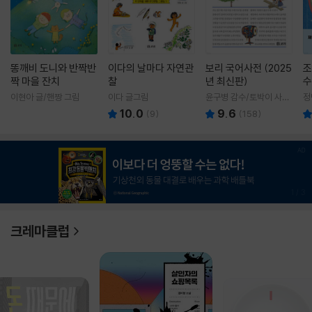
똥깨비 도니와 반짝반
이다의 날마다 자연관
보리 국어사전 (2025
조
짝 마을 잔치
찰
년 최신판)
수
이현아 글/핸짱 그림
이다 글그림
윤구병 감수/토박이 사전
정
편찬실 편
10.0
9.6
(
9
)
(
158
)
1
/
3
크레마클럽