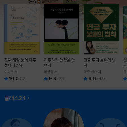
진짜 새랑 눈이 마주
지푸라기 왕관을 쓴
연금 투자 불패의 법
웹
쳤다니까요
여자
칙
단
이이은 저
박상영 저
영주 닐슨 저
돌
10.0
9.3
9.9
(
12
)
(
21
)
(
43
)
클래스24