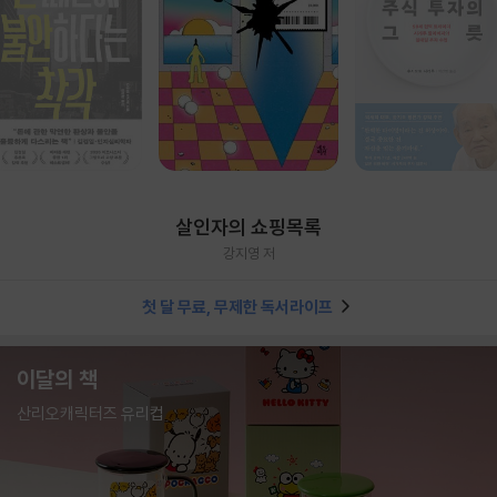
살인자의 쇼핑목록
강지영 저
첫 달 무료, 무제한 독서라이프
이달의 책
산리오캐릭터즈 유리컵