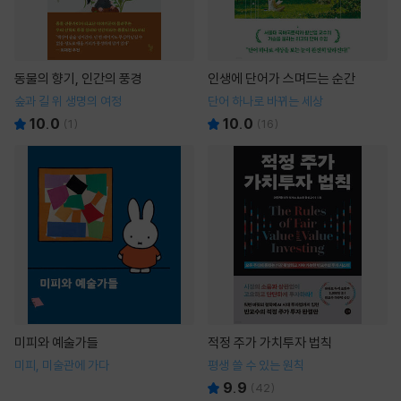
동물의 향기, 인간의 풍경
인생에 단어가 스며드는 순간
숲과 길 위 생명의 여정
단어 하나로 바뀌는 세상
10.0
10.0
(
1
)
(
16
)
미피와 예술가들
적정 주가 가치투자 법칙
미피, 미술관에 가다
평생 쓸 수 있는 원칙
9.9
(
42
)