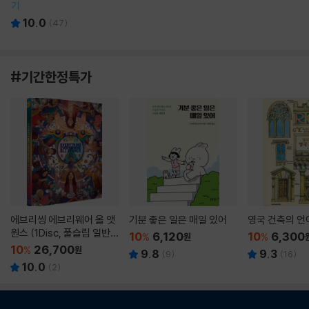
기
10.0
(
47
)
#기간한정특가
에브리씽 에브리웨어 올 앳
기분 좋은 일은 매일 있어
영국 건축의 언
원스 (1Disc, 풀슬립 일반
10
6,120
10
6,300
%
원
%
판) : 블루레이
10
26,700
%
원
9.8
9.3
(
9
)
(
16
)
10.0
(
2
)