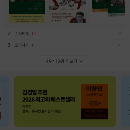
2
손자병법
3
관련상품 보이기/감축
3
오디세이
1
관련상품 보이기/감축
4위~10위
더보기