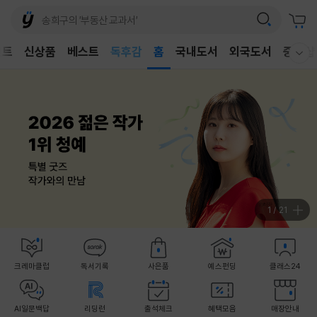
벤트
신상품
베스트
어린이
홈
국내도서
외국도서
중고샵
웰컴메뉴 모두보기
독후감
어린이
2
/
21
크레마클럽
독서기록
사은품
예스펀딩
클래스24
AI일문백답
리딩런
출석체크
혜택모음
매장안내