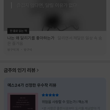
즐겁지 않다면, 달릴 이유가 없다
한 줄로 읽는 책
나는 왜 달리기를 좋아하는가
달리면서 깨달은 일상 속 숨
은 즐거움
방구석 저
방구석
금주의 인기 리뷰
예스24가 선정한 우수작 리뷰
리뷰 총점
위험을 사랑할 수 있는가 l 책소개
*본 서평은 출판사로부터 도서를 제공받아 작