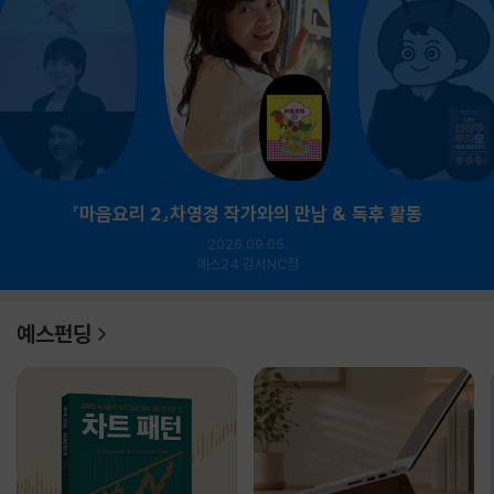
『마음요리 2』차영경 작가와의 만남 & 독후 활동
2026.09.05.
예스24 강서NC점
예스펀딩