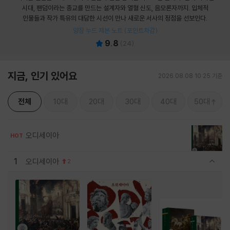
시대, 팬덤이라는 종교를 만드는 설계자와 열혈 신도, 음모론자까지. 입체적
인물들과 작가 특유의 대담한 시선이 만나 새로운 서사의 정점을 선보인다.
양장 누드 제본 노트 (포인트차감)
9.8
(
24
)
지금, 인기 있어요
2026.08.08 10:25 기준
전체
10대
20대
30대
40대
50대
오디세이아
HOT
1
오디세이아
2
관련상품 보이기/감축