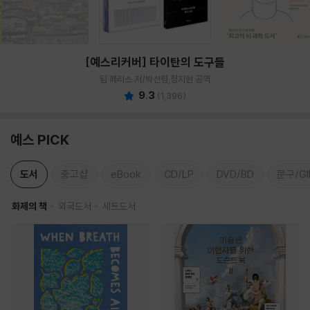
[예스리커버] 타이탄의 도구들
팀 페리스 저/박선령,정지현 공역
9.3
(
1,396
)
예스 PICK
도서
중고샵
eBook
CD/LP
DVD/BD
문구/GI
화제의 책
외국도서
세트도서