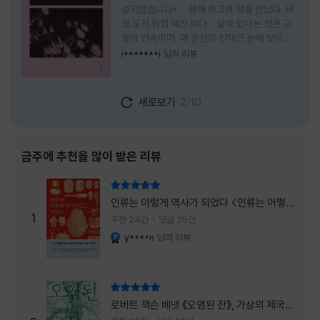
성되었습니다* 올해 최고의 책을 만났다. 바
로 도서 위험 예찬 이다. 살아 있다는 것은 고
통의 연속이며, 매 순간의 선택은 눈에 보이지
않는 위험을 감수해야 한다는 것을 의미한다.
i*******i
님의 리뷰
무엇을 할 수 있을까. 무엇을 한다 한들 결국 실
패하게 될 것만 같은 삶 속에서 선뜻 무언가에
도전하고 미지의 세계로 발을 내딛기란 결코 쉬
새로보기
2/10
운 일이 아니다. 그러나 이 책을 읽다 보면 그 마
음이 조금씩 달라진다. 머리로는 아직도 '그것
을 선택해서는 안 된다'고 말하지만, 몸은 이미
내가 진실로 원했던 방향을 향해 움직이고 있을
금주에 추천을 많이 받은 리뷰
지도 모른다. 위험은 두려움의 대상이 아니라,
내가 진짜 원하는 삶으로 향하는 문 앞에 늘 함
리뷰 총점
께 서 있기 때문이다. 이 책은 프랑스의 철학
인류는 이렇게 역사가 되었다 <인류는 어떻게
자이자 정신분석가인 안 뒤푸르망
1
역사가 되었나>
추천 24건
댓글 25건
y****n
님의 리뷰
YES마니아 : 플래티넘
리뷰 총점
로버트 잭슨 베넷 《오염된 잔》, 가상의 제국이