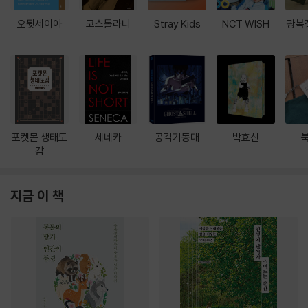
오뒷세이아
코스톨라니
Stray Kids
NCT WISH
광복
포켓몬 생태도
세네카
공각기동대
박효신
감
지금 이 책