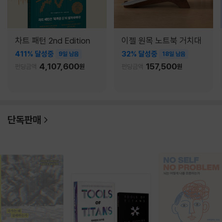
차트 패턴 2nd Edition
이젤 원목 노트북 거치대
411% 달성중
32% 달성중
9일 남음
18일 남음
4,107,600
157,500
펀딩금액
원
펀딩금액
원
단독판매