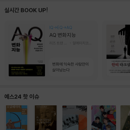
실시간 BOOK UP!
IQ→EQ→AQ
AQ 변화지능
리즈 트랜 저/한미선 역
알에이치코리아(RHK)
변화에 익숙한 사람만이
살아남는다
예스24 핫 이슈