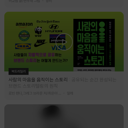
허교범 글/변우재 그림
창비
북트레일러
사람의 마음을 움직이는 스토리
공유되는 순간 완성되는
브랜드 스토리텔링의 원칙
로빈 랜디,그레그 브라운 저/최은아 역
알레