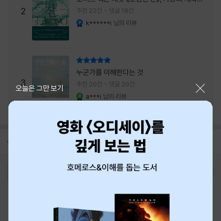
주는 실감과 미스터리 사건의 치밀함이 이루어
2
추천 22건
댓글 18건
내는 최상의 시너지...
k******i
님의 리뷰
YES마니아 : 플래티넘
리뷰 총점
누군가를 이해한다는 것
3
추천 20건
댓글 20건
닫기
오늘은 그만 보기
a***i
님의 리뷰
YES마니아 : 로얄
공지
8월 신용카드 무이자할부 안내
2026-08-01
로그인
최근 본 상품
주문/배송
고객센터 1544-3800
티켓 1544-6399
중고샵 1566-4295
eBook 1:1문의/채팅상담
예스이십사(주) 사업자 정보