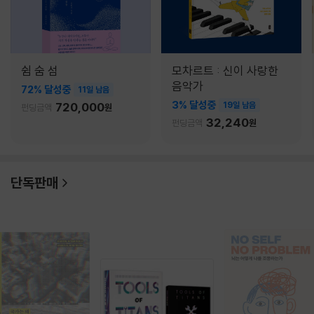
쉼 숨 섬
모차르트 : 신이 사랑한
음악가
72% 달성중
11일 남음
3% 달성중
720,000
19일 남음
펀딩금액
원
32,240
펀딩금액
원
단독판매