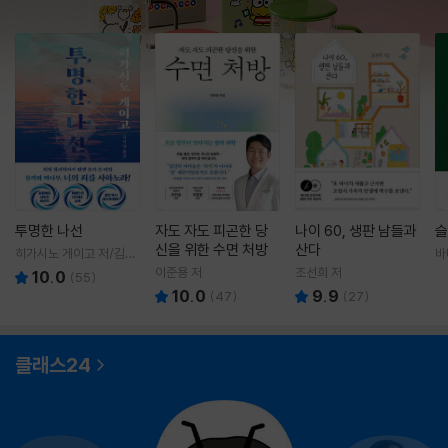
투명한 나선
자도 자도 피곤한 당
나이 60, 생판 남들과
슬
신을 위한 수면 처방
산다
히가시노 게이고 저/김선
바
영 역
영
이준용 저
조선희 저
10.0
(
55
)
10.0
9.9
(
47
)
(
27
)
클래스24