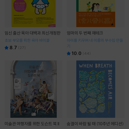
임신 출산 육아 대백과 최신개정판
엄마의 두 번째 재테크
초보 부모를 위한 육아 바이블
아이를 키우며 내 이름의 부수입 만들
기
8.7
(
27
)
10.0
(
44
)
미술관 여행자를 위한 도슨트 북 II
숨결이 바람 될 때 (10주년 에디션)