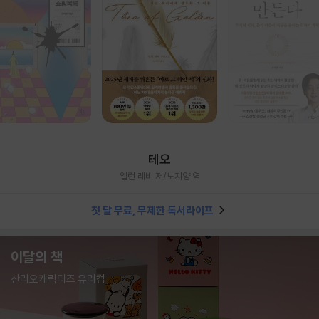
테오
앨런 레비 저/노지양 역
첫 달 무료, 무제한 독서라이프
이달의 책
산리오캐릭터즈 유리컵