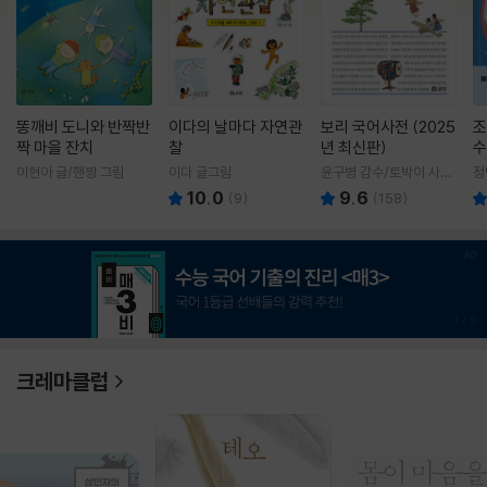
똥깨비 도니와 반짝반
이다의 날마다 자연관
보리 국어사전 (2025
조
짝 마을 잔치
찰
년 최신판)
수
이현아 글/핸짱 그림
이다 글그림
윤구병 감수/토박이 사전
정
편찬실 편
10.0
9.6
(
9
)
(
158
)
1
/
3
크레마클럽