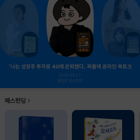
『나는 성장주 투자로 40에 은퇴했다』 파돌댁 온라인 북토크
2026.08.27.
웨일온 화상회의
예스펀딩