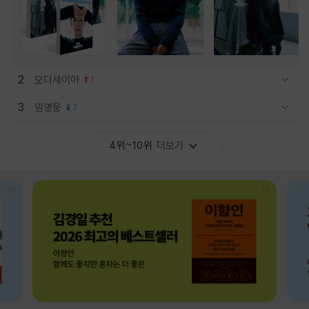
2
오디세이아
1
관련상품 보이기/감축
3
임영웅
2
관련상품 보이기/감축
4위~10위
더보기