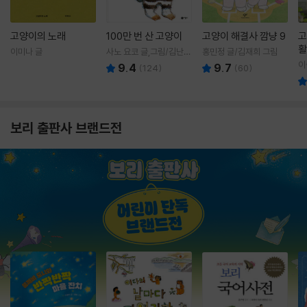
고양이의 노래
100만 번 산 고양이
고양이 해결사 깜냥 9
고
활
이미나 글
사노 요코 글,그림/김난주
홍민정 글/김재희 그림
렇
역
이
9.4
9.7
(
124
)
(
60
)
보리 출판사 브랜드전