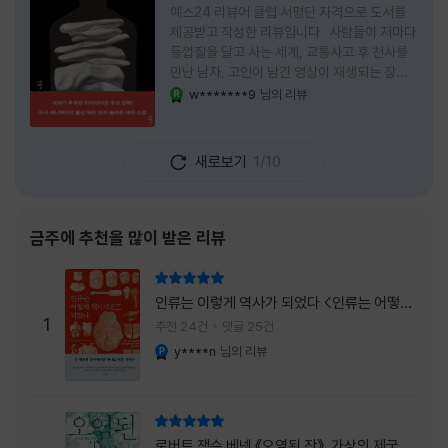
예스24 리뷰어 클럽 서평단 자격으로 도서를
제공받고 작성한 리뷰입니다 사람들이 저마다
등껍질을 달고 사는 세계, 교통사고 후 천사를
만난 남자, 고인이 남긴 영상이 재생되는 장례
식장에서 똥을 싼 개. 이 책에는 몇 줄만 읽어도
w*******9
님의 리뷰
YES마니아 : 로얄
그다음 장면이 궁금해지는 이야기들이 가득하
다. 한 편만 읽고 덮으려 했는데, 다음 이야기로
넘어가 있었다. 소설을 읽으면서 잘 만든 단편
새로보기
1/10
애니메이션 여러 편을 차례로 보는 기분이 들었
다. (이건 저자가 픽사 애니메이터라는 소개 글
을 봐서 더 그렇게 생각했을 수도 있다.) 장면은
선명하게 그려졌고, 한 편이 끝날 때마다 질문
금주에 추천을 많이 받은 리뷰
이 뒤따라왔다. 감출 수 없는 세계는 더 다정할
까 「등껍질」의 세계에서 사람들은 저마다 다른
리뷰 총점
등껍질을 달고 살아간다. 몸의 일부이면서 한
인류는 이렇게 역사가 되었다 <인류는 어떻게
사람을 표현하는 수단
1
역사가 되었나>
추천 24건
댓글 25건
y****n
님의 리뷰
YES마니아 : 플래티넘
리뷰 총점
로버트 잭슨 베넷 《오염된 잔》, 가상의 제국이