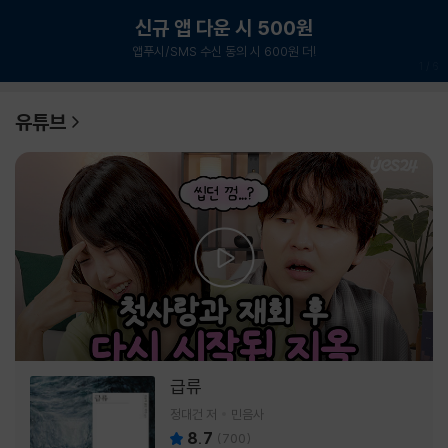
신규 앱 다운 시 500원
앱푸시/SMS 수신 동의 시 600원 더!
1
/
6
유튜브
급류
정대건 저
민음사
8.7
(
700
)