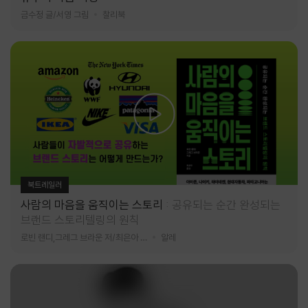
금수정 글/서영 그림
찰리북
북트레일러
사람의 마음을 움직이는 스토리
공유되는 순간 완성되는
브랜드 스토리텔링의 원칙
로빈 랜디,그레그 브라운 저/최은아 역
알레