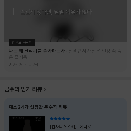
즐겁지 않다면, 달릴 이유가 없다
한 줄로 읽는 책
나는 왜 달리기를 좋아하는가
달리면서 깨달은 일상 속 숨
은 즐거움
방구석 저
방구석
금주의 인기 리뷰
예스24가 선정한 우수작 리뷰
리뷰 총점
[천사의 위스키]_에릭 오