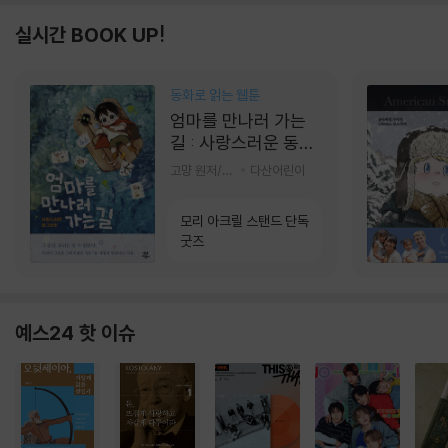
실시간 BOOK UP!
동화로 읽는 웹툰
엄마를 만나러 가는
길 : 사랑스러운 동그
라미
고먕 원저/김영리 글
다산어린이
모리 아크릴 스탠드 단독
굿즈
예스24 핫 이슈