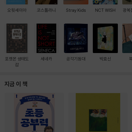
오뒷세이아
코스톨라니
Stray Kids
NCT WISH
광복
포켓몬 생태도
세네카
공각기동대
박효신
감
지금 이 책