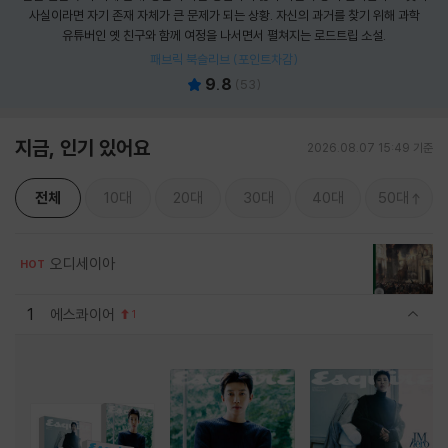
사실이라면 자기 존재 자체가 큰 문제가 되는 상황. 자신의 과거를 찾기 위해 과학
유튜버인 옛 친구와 함께 여정을 나서면서 펼쳐지는 로드트립 소설.
패브릭 북슬리브 (포인트차감)
9.8
(
53
)
지금, 인기 있어요
2026.08.07 15:49 기준
전체
10대
20대
30대
40대
50대
오디세이아
HOT
1
에스콰이어
1
관련상품 보이기/감축