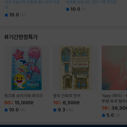
서양 미술사의 흐름을 꿰는 반려 미술
세계를 감동시킨 생의 기록 한정판
책
10.0
(
1
)
10.0
(
3
)
#기간한정특가
핑크퐁 상어가족 마이크
영국 건축의 언어
Yaeji (예지) -
투명 옥색 컬러 
50
15,000
10
6,300
%
원
%
원
19
36,30
%
10.0
9.3
(
4
)
(
16
)
5.0
(
2
)