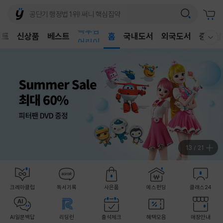
벤트
신상품
베스트
어린이
홈
국내도서
외국도서
중고샵
웰컴메뉴 모두보기
독후감
어린이
13
/
21
크레마클럽
독서기록
사은품
예스펀딩
클래스24
AI일문백답
리딩런
출석체크
혜택모음
매장안내