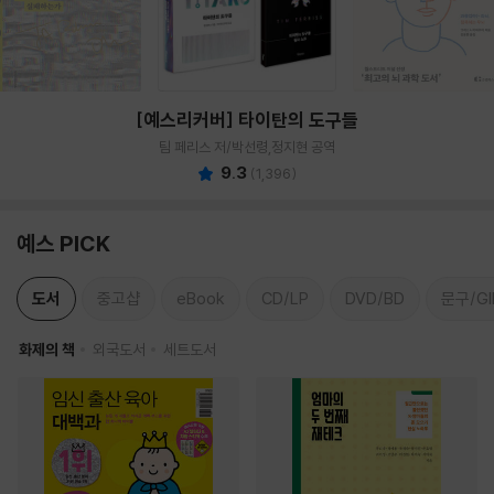
[예스리커버] 타이탄의 도구들
팀 페리스 저/박선령,정지현 공역
9.3
(
1,396
)
예스 PICK
도서
중고샵
eBook
CD/LP
DVD/BD
문구/GI
화제의 책
외국도서
세트도서