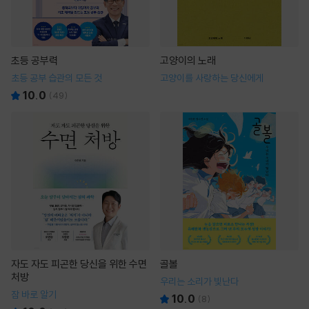
초등 공부력
고양이의 노래
초등 공부 습관의 모든 것
고양이를 사랑하는 당신에게
10.0
(
49
)
자도 자도 피곤한 당신을 위한 수면
골볼
처방
우리는 소리가 빛난다
잠 바로 알기
10.0
(
8
)