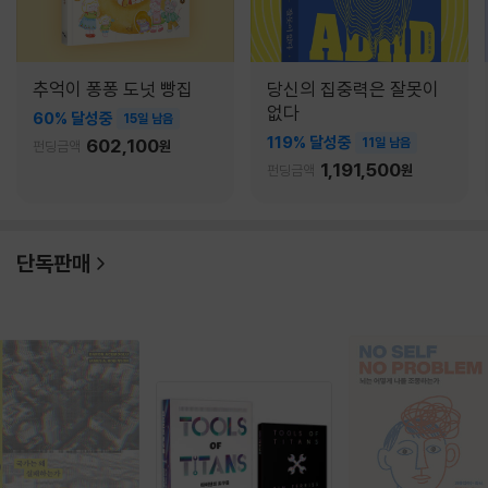
추억이 퐁퐁 도넛 빵집
당신의 집중력은 잘못이
없다
60% 달성중
15일 남음
119% 달성중
602,100
11일 남음
펀딩금액
원
1,191,500
펀딩금액
원
단독판매