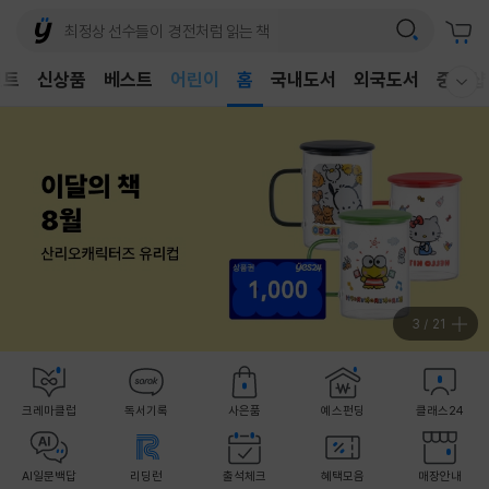
어린이
벤트
신상품
베스트
독후감
홈
국내도서
외국도서
중고샵
웰컴메뉴 모두보기
어린이
3
/
21
크레마클럽
독서기록
사은품
예스펀딩
클래스24
AI일문백답
리딩런
출석체크
혜택모음
매장안내