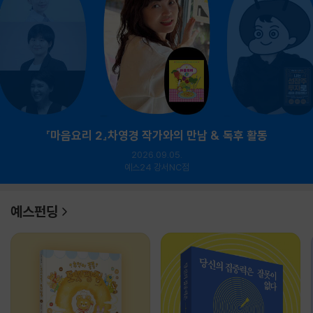
『마음요리 2』차영경 작가와의 만남 & 독후 활동
2026.09.05.
예스24 강서NC점
예스펀딩