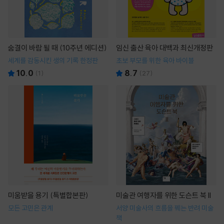
숨결이 바람 될 때 (10주년 에디션)
임신 출산 육아 대백과 최신개정판
세계를 감동시킨 생의 기록 한정판
초보 부모를 위한 육아 바이블
10.0
8.7
(
1
)
(
27
)
미움받을 용기 (특별합본판)
미술관 여행자를 위한 도슨트 북 II
모든 고민은 관계
서양 미술사의 흐름을 꿰는 반려 미술
책