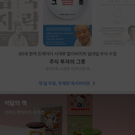
90세 현역 트레이더 시게루 할아버지의 일대일 부자 수업
주식 투자의 그릇
후지모토 시게루 저/박선영 역
첫 달 무료, 무제한 독서라이프
이달의 책
산리오캐릭터즈 유리컵