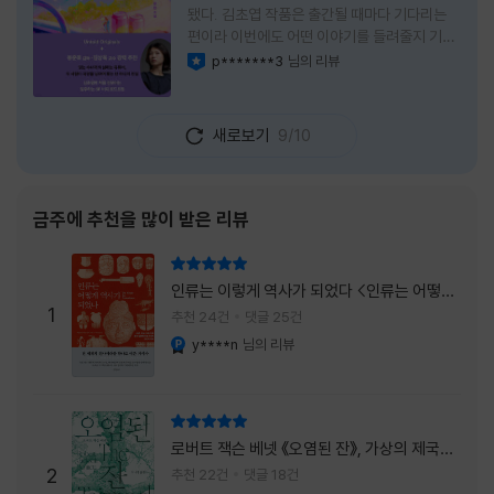
됐다. 김초엽 작품은 출간될 때마다 기다리는
편이라 이번에도 어떤 이야기를 들려줄지 기대
가 컸다. 스포일러 없이 읽는 것이 가장 재미있
p*******3
님의 리뷰
이달의 사락
는 소설이라는 이야기를 들었기에 아무 정보도
찾아보지 않고 책을 펼쳤다. 지금 생각해 보면
그 선택이 정말 잘한 일이었다. 첫 장부터 평범
새로보기
9/10
하지 않았다. 사라진 누군가에게 보내는 메일로
시작되는 이야기는 곧바로 궁금증을 만든다. 오
래전 헤어진 친구가 다시 만나게 되고, 과거의
흔적을 따라 낯선 나라를 여행하게 된다는 설정
금주에 추천을 많이 받은 리뷰
이 무더운 여름을 벗어나는 피서처럼 흥미롭기
만 하다. 처음에는 단순한 추적 이야기인 줄 알
리뷰 총점
았는데, 읽을수록 전혀 다른 방향으로 흘러간
인류는 이렇게 역사가 되었다 <인류는 어떻게
다. '왜 이런 일이 벌어졌을까?', '이 사람이 정
1
역사가 되었나>
추천 24건
댓글 25건
말 믿어도
y****n
님의 리뷰
YES마니아 : 플래티넘
리뷰 총점
로버트 잭슨 베넷 《오염된 잔》, 가상의 제국이
주는 실감과 미스터리 사건의 치밀함이 이루어
2
추천 22건
댓글 18건