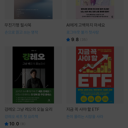
무진기행 필사북
AI에게 고백하지 마세요
손으로 읽고 쓰는 명작
로그아웃 불가 첫사랑
9.8
(
35
)
걍레오 그냥 레오의 오늘 요리
지금 꼭 사야 할 ETF
강레오 셰프 첫 요리책
돈이 몰리는 시장을 사라
10.0
(
8
)