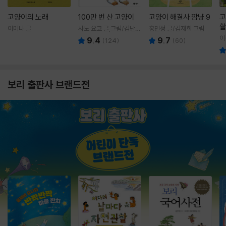
고양이의 노래
100만 번 산 고양이
고양이 해결사 깜냥 9
고
활
이미나 글
사노 요코 글,그림/김난주
홍민정 글/김재희 그림
렇
역
이
9.4
9.7
(
124
)
(
60
)
보리 출판사 브랜드전