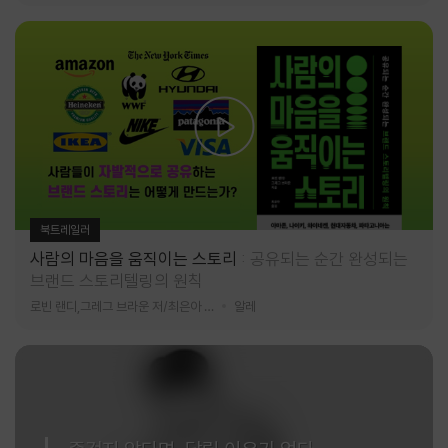
북트레일러
사람의 마음을 움직이는 스토리
공유되는 순간 완성되는
브랜드 스토리텔링의 원칙
로빈 랜디,그레그 브라운 저/최은아 역
알레