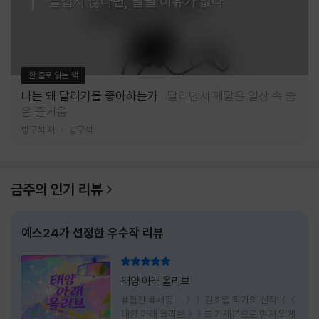
즐겁지 않다면, 달릴 이유가 없다
한 줄로 읽는 책
나는 왜 달리기를 좋아하는가
달리면서 깨달은 일상 속 숨
은 즐거움
방구석 저
방구석
금주의 인기 리뷰
예스24가 선정한 우수작 리뷰
리뷰 총점
태양 아래 올리브
#협찬 #서평 ＞＞ 김초엽 작가의 신작 ＜＜
태양 아래 올리브＞＞를 가제본으로 먼저 읽게