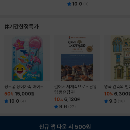
10.0
(
3
)
#기간한정특가
핑크퐁 상어가족 마이크
걸어서 세계속으로 - 남유
영국 건축의 언
럽 동유럽 편
50
15,000
10
6,300
%
원
%
10
6,120
%
원
10.0
9.3
(
4
)
(
16
)
9.6
(
27
)
신규 앱 다운 시 500원