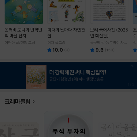
똥깨비 도니와 반짝반
이다의 날마다 자연관
보리 국어사전 (2025
조
짝 마을 잔치
찰
년 최신판)
수
이현아 글/핸짱 그림
이다 글그림
윤구병 감수/토박이 사전
정
편찬실 편
10.0
9.6
(
9
)
(
158
)
1
/
3
크레마클럽