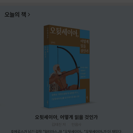
오늘의 책
오뒷세이아, 어떻게 읽을 것인가
김태진 저
민음사
호메로스가 남긴 걸작 『일리아스』와 『오뒷세이아』. 『오뒷세이아』가 더 재밌다.