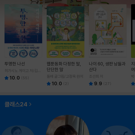
투명한 나선
웹툰동화 다정한 말,
나이 60, 생판 남들과
지
단단한 말
산다
여
히가시노 게이고 저/김선
영 역
돌배 글그림/고정욱 원저
조선희 저
박
10.0
(
55
)
10.0
9.9
(
2
)
(
27
)
클래스24