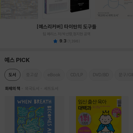
[예스리커버] 타이탄의 도구들
팀 페리스 저/박선령,정지현 공역
9.3
(
1,396
)
예스 PICK
도서
중고샵
eBook
CD/LP
DVD/BD
문구/GI
화제의 책
외국도서
세트도서