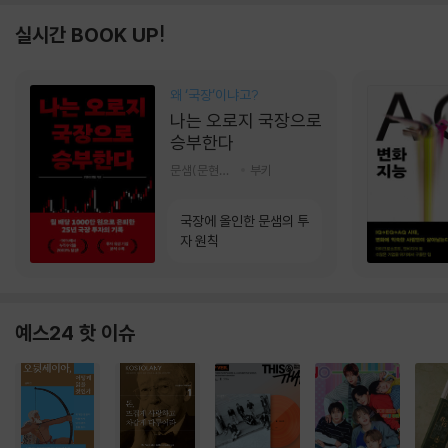
실시간 BOOK UP!
왜 ‘국장‘이냐고?
나는 오로지 국장으로
승부한다
문샘(문현철) 저
부키
국장에 올인한 문샘의 투
자 원칙
예스24 핫 이슈