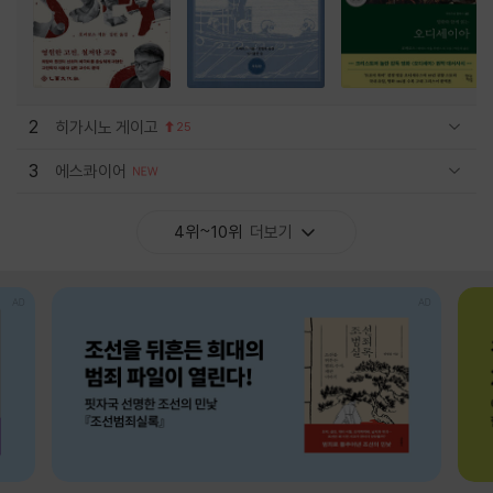
2
히가시노 게이고
25
관련상품 보이기/감축
3
에스콰이어
관련상품 보이기/감축
4위~10위
더보기