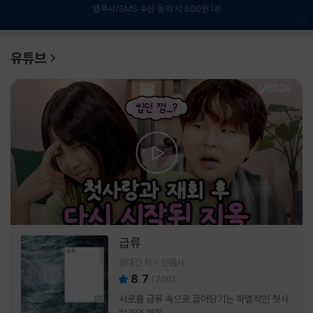
앱푸시/SMS 수신 동의 시 600원 더!
1
/
6
유튜브
급류
정대건 저
민음사
8.7
(
700
)
서로를 급류 속으로 끌어당기는 파멸적인 첫사