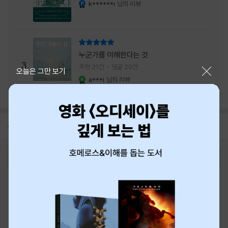
내는 최상의 시너지...
k******i
님의 리뷰
YES마니아 : 플래티넘
리뷰 총점
누군가를 이해한다는 것
3
추천 21건
댓글 20건
닫기
오늘은 그만 보기
a***i
님의 리뷰
YES마니아 : 로얄
공지
8월 신용카드 무이자할부 안내
2026-08-01
로그인
최근 본 상품
주문/배송
고객센터 1544-3800
티켓 1544-6399
중고샵 1566-4295
eBook 1:1문의/채팅상담
예스이십사(주) 사업자 정보
이용약관
개인정보처리방침
청소년보호정책