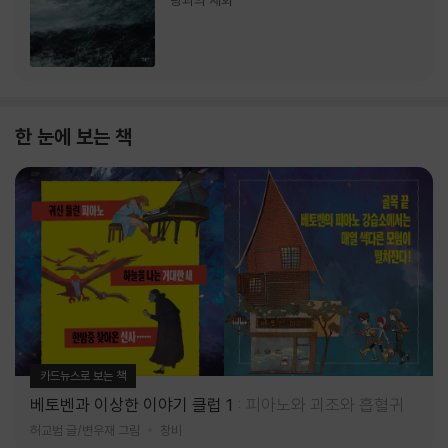
랑과의 재회
한 눈에 보는 책
카드뉴스로 보는 책
베토벤과 이상한 이야기 클럽 1
피아노와 괴조와 흡혈귀
허교범 글/변우재 그림
창비