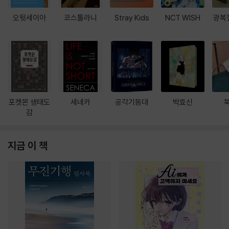
오뒷세이아
코스톨라니
Stray Kids
NCT WISH
광복
포켓몬 생태도
세네카
공각기동대
박효신
감
지금 이 책