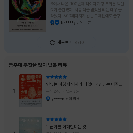
6에서 나온 100번째 책이자 가장 두꺼운 책인
Q가 출간됐다. 처음 책을 받았을 때는 매우 놀
라웠다. 800페이지가 넘는 두께임에도 불구하
고 생각보다 책이 가벼웠다. 여기에 측면을 영
k*****y
님의 리뷰
YES마니아 : 플래티넘
이달의 사락
롱하게 수놓은 색감. 그냥 바라만 보고 있어도
황홀경에 이를 지경이었다. * 그런데 여기에
제목이 Q란다. 처음 제목을 봤을 때 나는 질문
새로보기
4/10
을 의미하는 Question을 떠올렸다. 하지만 이
단어에는 논의, 또는 처리해야 할 문제라는 뜻
도 담겨져 있다. 작가님은 나에게 질문을 던지
려는 걸까, 아니면 같이 논의를 하자는 걸까 고
금주에 추천을 많이 받은 리뷰
개를 갸웃거리며 책을 펴들었다. * 틈만 나면
경적을 울리고 욕을 입에 달고 사는 선배와 일
리뷰 총점
하고 있는 하치. 히토미 클린이라는 청소업체
인류는 이렇게 역사가 되었다 <인류는 어떻게
직원으로 일하는 그녀가 바라는 것은 그저 고요
1
역사가 되었나>
추천 24건
댓글 25건
한
y****n
님의 리뷰
YES마니아 : 플래티넘
리뷰 총점
누군가를 이해한다는 것
2