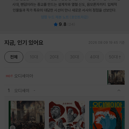
시대, 팬덤이라는 종교를 만드는 설계자와 열혈 신도, 음모론자까지. 입체적
인물들과 작가 특유의 대담한 시선이 만나 새로운 서사의 정점을 선보인다.
양장 누드 제본 노트 (포인트차감)
9.8
(
24
)
지금, 인기 있어요
2026.08.09 19:45 기준
전체
10대
20대
30대
40대
50대
오디세이아
HOT
1
오디세이
관련상품 보이기/감축