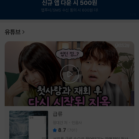
신규 앱 다운 시 500원
앱푸시/SMS 수신 동의 시 600원 더!
1
/
6
유튜브
급류
정대건 저
민음사
8.7
(
701
)