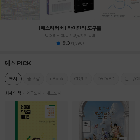
[예스리커버] 타이탄의 도구들
팀 페리스 저/박선령,정지현 공역
9.3
(
1,396
)
예스 PICK
도서
중고샵
eBook
CD/LP
DVD/BD
문구/GI
화제의 책
외국도서
세트도서