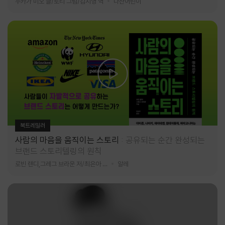
누카가 미오 글/토티 그림/김지영 역
다산어린이
북트레일러
사람의 마음을 움직이는 스토리
공유되는 순간 완성되는
브랜드 스토리텔링의 원칙
로빈 랜디,그레그 브라운 저/최은아 역
알레