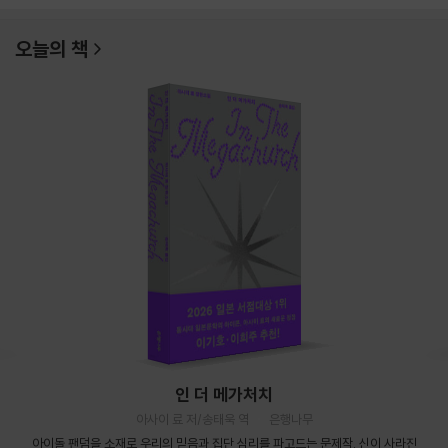
오늘의 책
인 더 메가처치
아사이 료 저/송태욱 역
은행나무
아이돌 팬덤을 소재로 우리의 믿음과 집단 심리를 파고드는 문제작. 신이 사라진