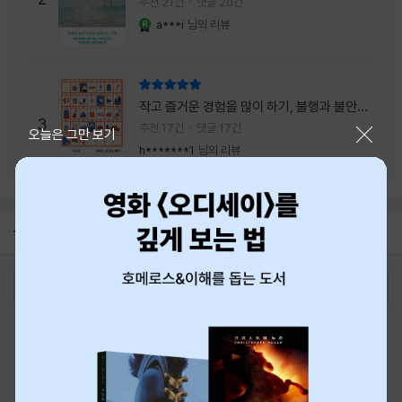
추천 21건
댓글 20건
a***i
님의 리뷰
YES마니아 : 로얄
리뷰 총점
작고 즐거운 경험을 많이 하기, 불행과 불안을
3
회피하지 말기, 그리고 좋은 사람을 많이 만나
추천 17건
댓글 17건
닫기
오늘은 그만 보기
기.
h*******1
님의 리뷰
공지
8월 신용카드 무이자할부 안내
2026-08-01
로그인
최근 본 상품
주문/배송
고객센터 1544-3800
티켓 1544-6399
중고샵 1566-4295
eBook 1:1문의/채팅상담
예스이십사(주) 사업자 정보
이용약관
개인정보처리방침
청소년보호정책