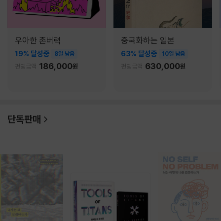
우아한 존버력
중국화하는 일본
19% 달성중
63% 달성중
8일 남음
10일 남음
186,000
630,000
펀딩금액
원
펀딩금액
원
단독판매