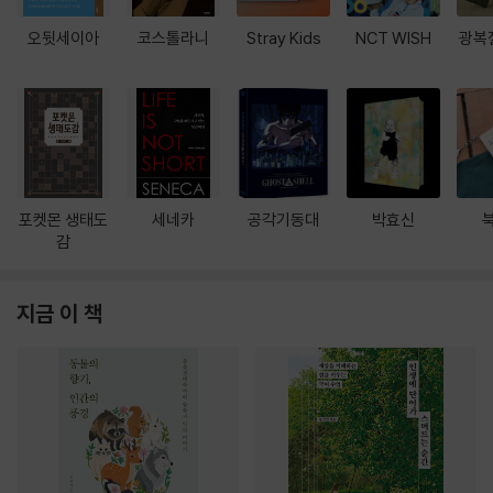
오뒷세이아
코스톨라니
Stray Kids
NCT WISH
광복
포켓몬 생태도
세네카
공각기동대
박효신
감
지금 이 책