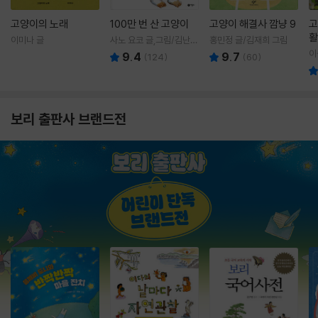
고양이의 노래
100만 번 산 고양이
고양이 해결사 깜냥 9
고
활
이미나 글
사노 요코 글,그림/김난주
홍민정 글/김재희 그림
렇
역
이
9.4
9.7
(
124
)
(
60
)
보리 출판사 브랜드전