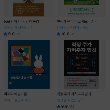
동물의 향기, 인간의 풍경
인생에 단어가 스며드는 순간
숲과 길 위 생명의 여정
단어 하나로 바뀌는 세상
9.0
10.0
(
2
)
(
17
)
미피와 예술가들
적정 주가 가치투자 법칙
미피, 미술관에 가다
평생 쓸 수 있는 원칙
9.9
(
42
)