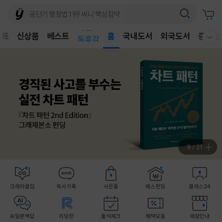
어린이
벤트
신상품
베스트
독후감
홈
국내도서
외국도서
중고샵
웰컴메뉴 모두보기
어린이
10
/
21
크레마클럽
독서기록
사은품
예스펀딩
클래스24
AI일문백답
리딩런
출석체크
혜택모음
매장안내