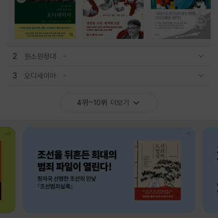
2
원소원정대
관련상품 보이기/감축
3
오디세이아
관련상품 보이기/감축
4위~10위
더보기