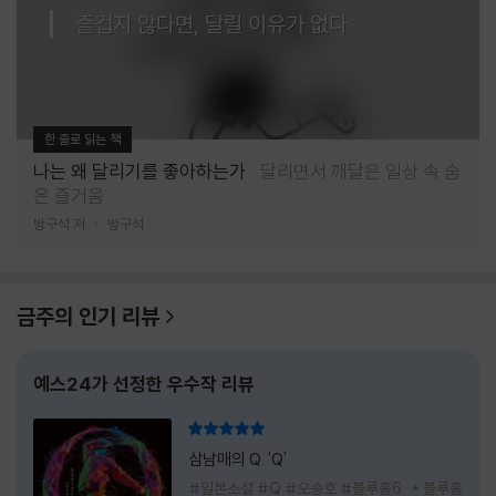
즐겁지 않다면, 달릴 이유가 없다
한 줄로 읽는 책
나는 왜 달리기를 좋아하는가
달리면서 깨달은 일상 속 숨
은 즐거움
방구석 저
방구석
금주의 인기 리뷰
예스24가 선정한 우수작 리뷰
리뷰 총점
삼남매의 Q. 'Q'
#일본소설 #Q #오승호 #블루홀6 * 블루홀