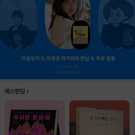
『마음요리 2』차영경 작가와의 만남 & 독후 활동
2026.09.05.
예스24 강서NC점
예스펀딩