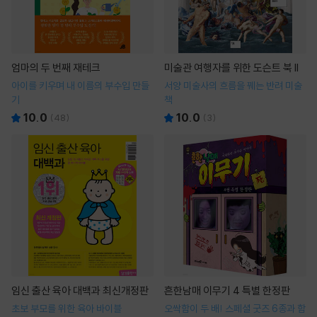
엄마의 두 번째 재테크
미술관 여행자를 위한 도슨트 북 II
아이를 키우며 내 이름의 부수입 만들
서양 미술사의 흐름을 꿰는 반려 미술
기
책
10.0
10.0
(
48
)
(
3
)
임신 출산 육아 대백과 최신개정판
흔한남매 이무기 4 특별 한정판
초보 부모를 위한 육아 바이블
오싹함이 두 배! 스페셜 굿즈 6종과 함