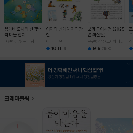
똥깨비 도니와 반짝반
이다의 날마다 자연관
보리 국어사전 (2025
조
짝 마을 잔치
찰
년 최신판)
수
이현아 글/핸짱 그림
이다 글그림
윤구병 감수/토박이 사전
정
편찬실 편
10.0
9.6
(
9
)
(
158
)
1
/
3
크레마클럽