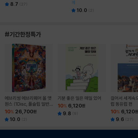
께
8.7
(
27
)
10.0
(
2
)
#기간한정특가
에브리씽 에브리웨어 올 앳
기분 좋은 일은 매일 있어
걸어서 세계속으
원스 (1Disc, 풀슬립 일반
럽 동유럽 편
10
6,120
%
원
판) : 블루레이
10
26,700
10
6,120
%
원
%
9.8
(
9
)
10.0
9.6
(
2
)
(
27
)