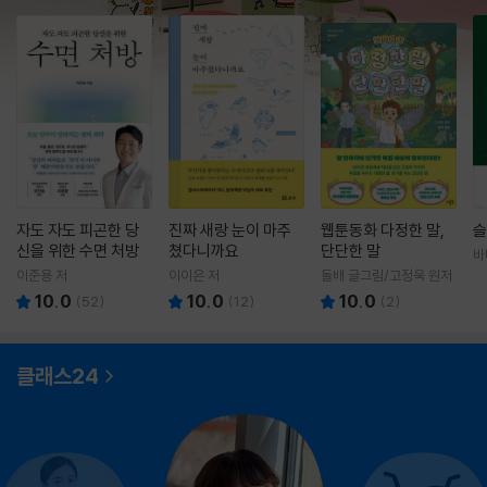
자도 자도 피곤한 당
진짜 새랑 눈이 마주
웹툰동화 다정한 말,
슬
신을 위한 수면 처방
쳤다니까요
단단한 말
바
영
이준용 저
이이은 저
돌배 글그림/고정욱 원저
10.0
10.0
10.0
(
52
)
(
12
)
(
2
)
클래스24