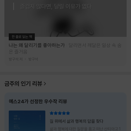
즐겁지 않다면, 달릴 이유가 없다
한 줄로 읽는 책
나는 왜 달리기를 좋아하는가
달리면서 깨달은 일상 속 숨
은 즐거움
방구석 저
방구석
금주의 인기 리뷰
예스24가 선정한 우수작 리뷰
리뷰 총점
길 위에서 삶과 행복의 답을 찾다
삶과 행복에 대한 질문을 품고 떠난 산티아고 1