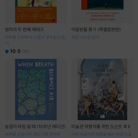
엄마의 두 번째 재테크
미움받을 용기 (특별합본판)
아이를 키우며 내 이름의 부수입 만들
모든 고민은 관계
기
10.0
(
50
)
숨결이 바람 될 때 (10주년 에디션)
미술관 여행자를 위한 도슨트 북 II
세계를 감동시킨 생의 기록 한정판
서양 미술사의 흐름을 꿰는 반려 미술