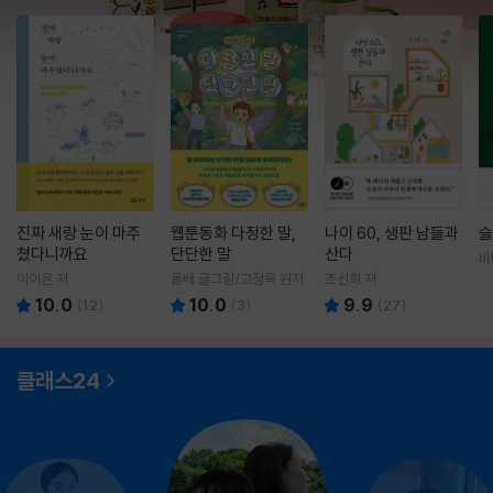
진짜 새랑 눈이 마주
웹툰동화 다정한 말,
나이 60, 생판 남들과
슬
쳤다니까요
단단한 말
산다
바
영
이이은 저
돌배 글그림/고정욱 원저
조선희 저
10.0
10.0
9.9
(
12
)
(
3
)
(
27
)
클래스24