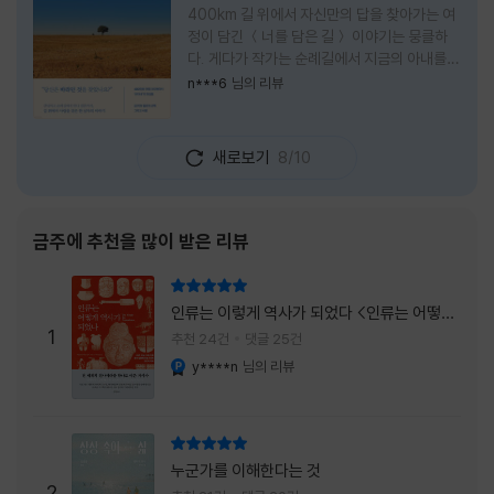
400km 길 위에서 자신만의 답을 찾아가는 여
정이 담긴 ＜너를 담은 길＞ 이야기는 뭉클하
다. 게다가 작가는 순례길에서 지금의 아내를
만나 여행 로맨스의 정석인 '비포 선라이즈'를
n***6
님의 리뷰
현실로 이루었다는 점에서 더없이 로맨틱하다.
책을 읽으며 밑줄 그은 문장들이 많았다. 책 속
에 작가가 소개한 다양한 도서들의 문장들을 만
새로보기
8/10
나는 것 역시 읽기의 또다른 즐거움이었다. 여
느 이들처럼 성실히 학교를 마치고 남들이 부러
워하는 직장에 다니던 작가가 어느날 문득 나는
누구이며어느 순간 행복을 느끼는지 질문하며
금주에 추천을 많이 받은 리뷰
길을 떠나려고 마음 먹는 순간들을 적어내려간
문장들에 마음을 한참 머물렀다.그 부분을 발췌
리뷰 총점
해본다. "내가 온 힘을 다해 부러워하던 사람
인류는 이렇게 역사가 되었다 <인류는 어떻게
들은 '자신이 원하는' 일을 하는 사람들이었다.
1
역사가 되었나>
추천 24건
댓글 25건
소명이라고 하던
y****n
님의 리뷰
YES마니아 : 플래티넘
리뷰 총점
누군가를 이해한다는 것
2