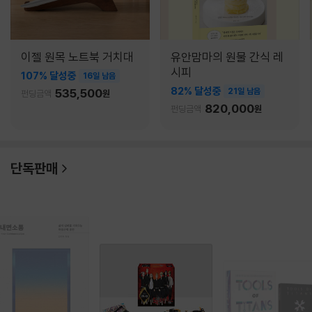
이젤 원목 노트북 거치대
유안맘마의 원물 간식 레
시피
107% 달성중
16일 남음
82% 달성중
535,500
21일 남음
펀딩금액
원
820,000
펀딩금액
원
단독판매