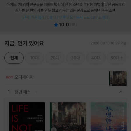
아이들. 75명의 친구들을 대표해 법정에 선 한 소년과 부당한 차별에 맞선 공동체의
실화를 한 편의 시를 읽듯 짧고 리듬감 있는 문장으로 풀어낸 운문 소설.
[단독] 독서집게 / L홀더 / 여름 담요 / 무지 노트 (포인트차감)
10.0
(
16
)
지금, 인기 있어요
2026.08.10 16:37 기준
전체
10대
20대
30대
40대
50대
오디세이아
HOT
1
청년 패스
관련상품 보이기/감축