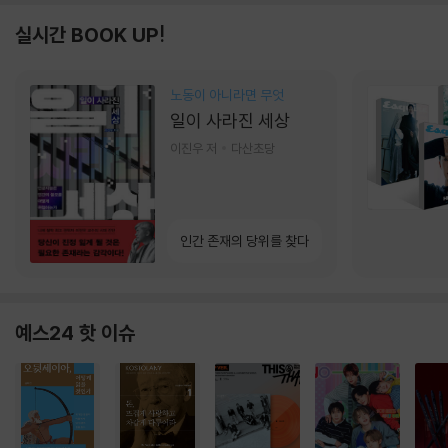
실시간 BOOK UP!
노동이 아니라면 무엇
일이 사라진 세상
이진우 저
다산초당
인간 존재의 당위를 찾다
예스24 핫 이슈