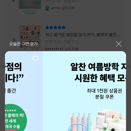
추천 21건
댓글 20건
a***i
님의 리뷰
YES마니아 : 로얄
리뷰 총점
작고 즐거운 경험을 많이 하기, 불행과 불안을
3
회피하지 말기, 그리고 좋은 사람을 많이 만나
추천 17건
댓글 17건
닫기
오늘은 그만 보기
기.
h*******1
님의 리뷰
공지
26년 NBCI 수상 안내
2026-08-01
로그인
최근 본 상품
주문/배송
고객센터 1544-3800
티켓 1544-6399
중고샵 1566-4295
eBook 1:1문의/채팅상담
예스이십사(주) 사업자 정보
이용약관
개인정보처리방침
청소년보호정책