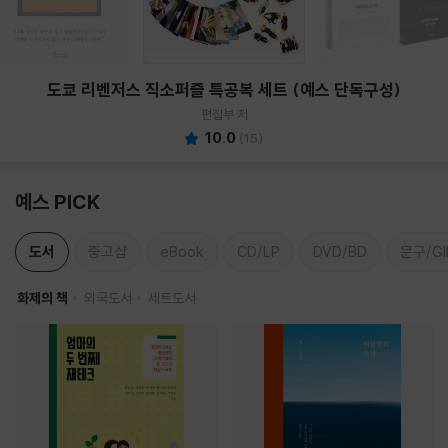
도쿄 리벤저스 직소퍼즐 특공복 세트 (예스 단독구성)
편집부 저
10.0
(
15
)
예스 PICK
도서
중고샵
eBook
CD/LP
DVD/BD
문구/GI
화제의 책
외국도서
세트도서