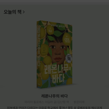
오늘의 책
레몬나무의 바다
마리아 돌로레스 아길라 글/김난령 역
밝은미래
피부색과 언어가 다르다는 이유로 학교에서 쫓겨난 열두 살 로베르토와 멕시코계