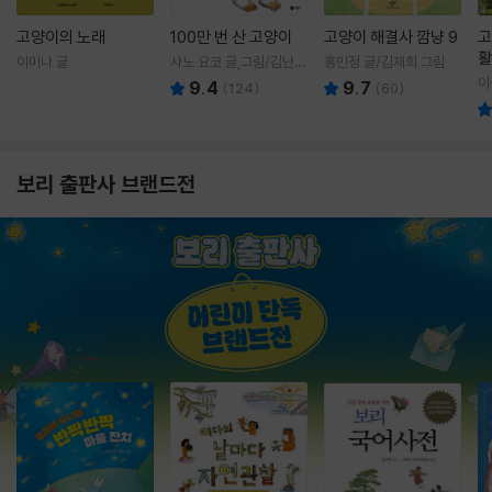
고양이의 노래
100만 번 산 고양이
고양이 해결사 깜냥 9
고
활
이미나 글
사노 요코 글,그림/김난주
홍민정 글/김재희 그림
렇
역
이
9.4
9.7
(
124
)
(
60
)
보리 출판사 브랜드전