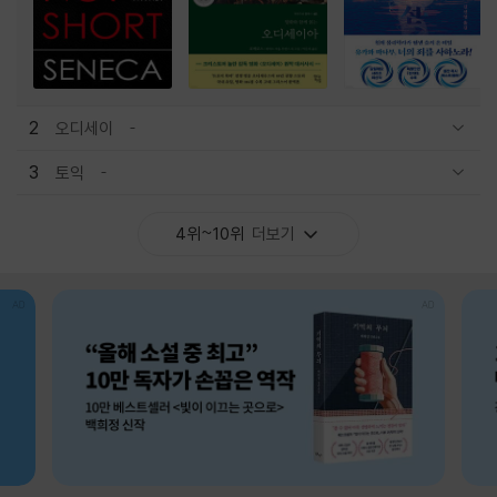
2
오디세이
관련상품 보이기/감축
3
토익
관련상품 보이기/감축
4위~10위
더보기