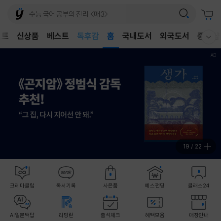
벤트
신상품
베스트
어린이
홈
국내도서
외국도서
중고샵
웰컴메뉴 모두보기
독후감
어린이
19
/
22
크레마클럽
독서기록
사은품
예스펀딩
클래스24
AI일문백답
리딩런
출석체크
혜택모음
매장안내