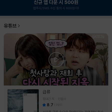
신규 앱 다운 시 500원
앱푸시/SMS 수신 동의 시 600원 더!
1
/
6
유튜브
급류
정대건 저
민음사
8.7
(
701
)