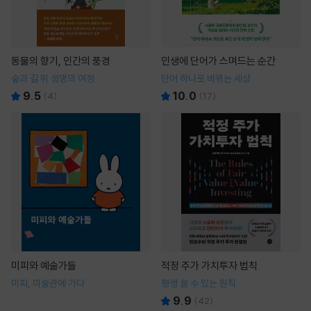
동물의 향기, 인간의 풍경
인생에 단어가 스며드는 순간
숲과 길 위 생명의 여정
단어 하나로 바뀌는 세상
9.5
10.0
(
4
)
(
17
)
미피와 예술가들
적정 주가 가치투자 법칙
미피, 미술관에 가다
평생 쓸 수 있는 원칙
9.9
(
42
)