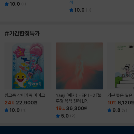
책
10.0
(
1
)
10.0
(
3
)
#기간한정특가
핑크퐁 상어가족 마이크
Yaeji (예지) - EP 1+2 [불
기분 좋은 일은
투명 옥색 컬러 LP]
24
22,900
10
6,120
%
원
%
19
36,300
%
원
10.0
9.8
(
4
)
(
9
)
5.0
(
2
)