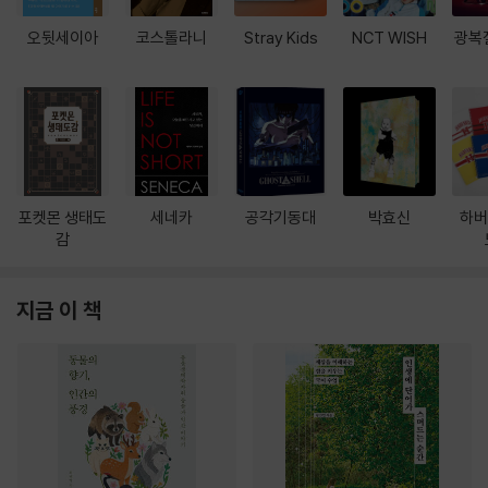
오뒷세이아
코스톨라니
Stray Kids
NCT WISH
광복
포켓몬 생태도
세네카
공각기동대
박효신
하버
감
지금 이 책