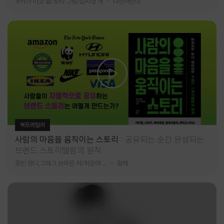
누카가 미오 글/토티 그림/김지영 역
다산어린이
북트레일러
사람의 마음을 움직이는 스토리
공유되는 순간 완성되는
브랜드 스토리텔링의 원칙
로빈 랜디,그레그 브라운 저/최은아 역
알레