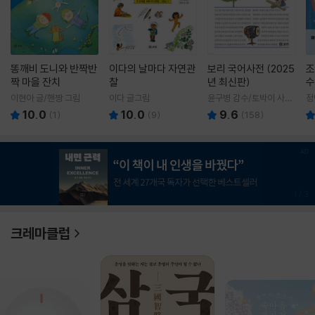
똥깨비 도니와 반짝반
이다의 날마다 자연관
보리 국어사전 (2025
조
짝 마을 잔치
찰
년 최신판)
수
이현아 글/핸짱 그림
이다 글그림
윤구병 감수/토박이 사전
정
편찬실 편
10.0
10.0
9.6
(
1
)
(
9
)
(
158
)
1
/
3
크레마클럽