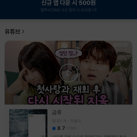
신규 앱 다운 시 500원
앱푸시/SMS 수신 동의 시 600원 더!
1
/
6
유튜브
급류
정대건 저
민음사
8.7
(
700
)