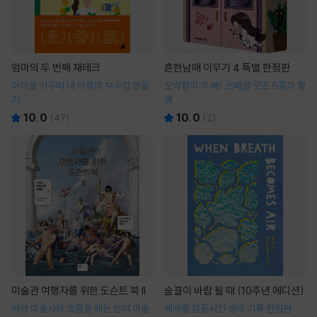
엄마의 두 번째 재테크
흔한남매 이무기 4 특별 한정판
아이를 키우며 내 이름의 부수입 만들
오싹함이 두 배! 스페셜 굿즈 6종과 함
기
께
10.0
10.0
(
47
)
(
2
)
미술관 여행자를 위한 도슨트 북 II
숨결이 바람 될 때 (10주년 에디션)
서양 미술사의 흐름을 꿰는 반려 미술
세계를 감동시킨 생의 기록 한정판