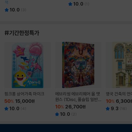
책
10.0
(
1
)
10.0
(
3
)
#기간한정특가
핑크퐁 상어가족 마이크
에브리씽 에브리웨어 올 앳
영국 건축의 언
원스 (1Disc, 풀슬립 일반
50
15,000
10
6,300
%
원
%
판) : 블루레이
10
26,700
%
원
10.0
9.3
(
4
)
(
16
)
10.0
(
2
)