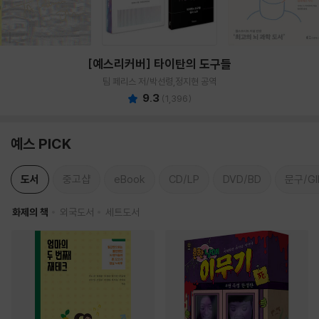
[예스리커버] 타이탄의 도구들
팀 페리스 저/박선령,정지현 공역
9.3
(
1,396
)
예스 PICK
도서
중고샵
eBook
CD/LP
DVD/BD
문구/GI
화제의 책
외국도서
세트도서