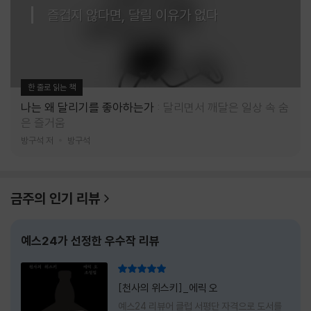
즐겁지 않다면, 달릴 이유가 없다
한 줄로 읽는 책
나는 왜 달리기를 좋아하는가
달리면서 깨달은 일상 속 숨
은 즐거움
방구석 저
방구석
금주의 인기 리뷰
예스24가 선정한 우수작 리뷰
리뷰 총점
[천사의 위스키]_에릭 오
예스24 리뷰어 클럽 서평단 자격으로 도서를