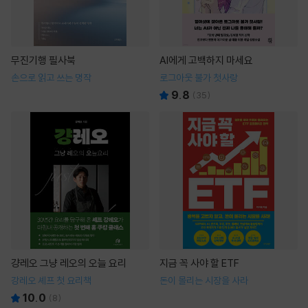
무진기행 필사북
AI에게 고백하지 마세요
손으로 읽고 쓰는 명작
로그아웃 불가 첫사랑
9.8
(
35
)
걍레오 그냥 레오의 오늘 요리
지금 꼭 사야 할 ETF
강레오 셰프 첫 요리책
돈이 몰리는 시장을 사라
10.0
(
8
)