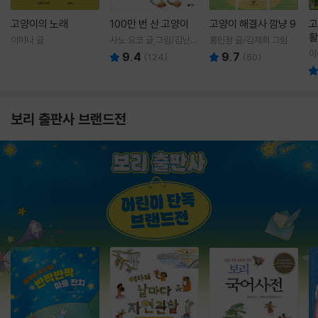
고양이의 노래
100만 번 산 고양이
고양이 해결사 깜냥 9
고
활
이미나 글
사노 요코 글,그림/김난주
홍민정 글/김재희 그림
렇
역
이
9.4
9.7
(
124
)
(
60
)
보리 출판사 브랜드전