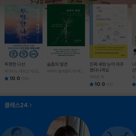
투명한 나선
슬픔의 발견
진짜 새랑 눈이 마주
나
쳤다니까요
산
히가시노 게이고 저/김선
바버라 블래츨리 저/제효
영 역
영 역
이이은 저
조
10.0
(
56
)
10.0
(
12
)
클래스24