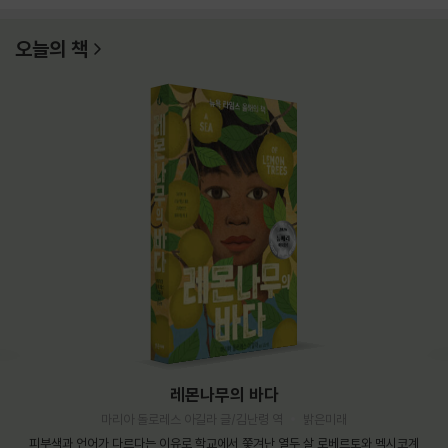
오늘의 책
레몬나무의 바다
마리아 돌로레스 아길라 글/김난령 역
밝은미래
피부색과 언어가 다르다는 이유로 학교에서 쫓겨난 열두 살 로베르토와 멕시코계