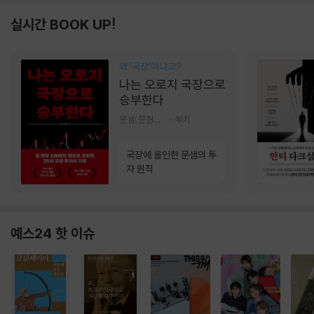
실시간 BOOK UP!
왜 ‘국장‘이냐고?
나는 오로지 국장으로
승부한다
문샘(문현철) 저
부키
국장에 올인한 문샘의 투
자 원칙
예스24 핫 이슈