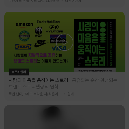
누카가 미오 글/토티 그림/김지영 역
다산어린이
북트레일러
사람의 마음을 움직이는 스토리
공유되는 순간 완성되는
브랜드 스토리텔링의 원칙
로빈 랜디,그레그 브라운 저/최은아 역
알레