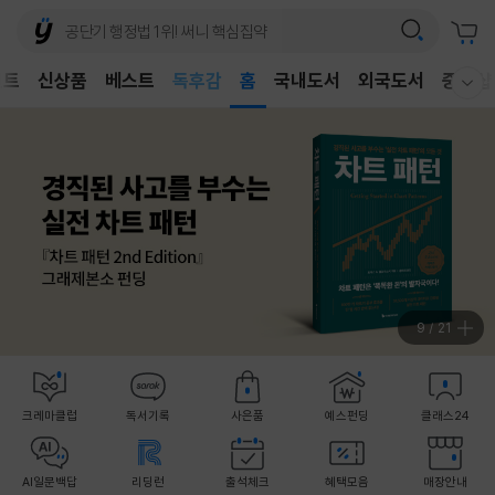
벤트
신상품
베스트
어린이
홈
국내도서
외국도서
중고샵
웰컴메뉴 모두보기
독후감
어린이
9
/
21
크레마클럽
독서기록
사은품
예스펀딩
클래스24
AI일문백답
리딩런
출석체크
혜택모음
매장안내