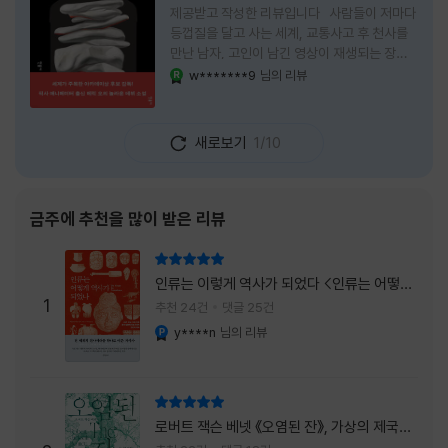
제공받고 작성한 리뷰입니다 사람들이 저마다
등껍질을 달고 사는 세계, 교통사고 후 천사를
만난 남자, 고인이 남긴 영상이 재생되는 장례
식장에서 똥을 싼 개. 이 책에는 몇 줄만 읽어도
w*******9
님의 리뷰
YES마니아 : 로얄
그다음 장면이 궁금해지는 이야기들이 가득하
다. 한 편만 읽고 덮으려 했는데, 다음 이야기로
넘어가 있었다. 소설을 읽으면서 잘 만든 단편
새로보기
1/10
애니메이션 여러 편을 차례로 보는 기분이 들었
다. (이건 저자가 픽사 애니메이터라는 소개 글
을 봐서 더 그렇게 생각했을 수도 있다.) 장면은
선명하게 그려졌고, 한 편이 끝날 때마다 질문
금주에 추천을 많이 받은 리뷰
이 뒤따라왔다. 감출 수 없는 세계는 더 다정할
까 「등껍질」의 세계에서 사람들은 저마다 다른
리뷰 총점
등껍질을 달고 살아간다. 몸의 일부이면서 한
인류는 이렇게 역사가 되었다 <인류는 어떻게
사람을 표현하는 수단
1
역사가 되었나>
추천 24건
댓글 25건
y****n
님의 리뷰
YES마니아 : 플래티넘
리뷰 총점
로버트 잭슨 베넷 《오염된 잔》, 가상의 제국이