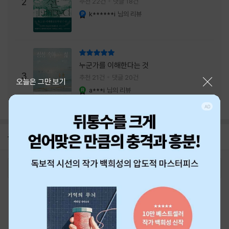
주는 실감과 미스터리 사건의 치밀함이 이루어
2
추천 22건
댓글 18건
내는 최상의 시너지...
k******i
님의 리뷰
YES마니아 : 플래티넘
리뷰 총점
누군가를 이해한다는 것
3
추천 21건
댓글 20건
닫기
오늘은 그만 보기
a***i
님의 리뷰
YES마니아 : 로얄
공지
26년 NBCI 수상 안내
2026-08-01
로그인
최근 본 상품
주문/배송
고객센터 1544-3800
티켓 1544-6399
중고샵 1566-4295
eBook 1:1문의/채팅상담
예스이십사(주) 사업자 정보