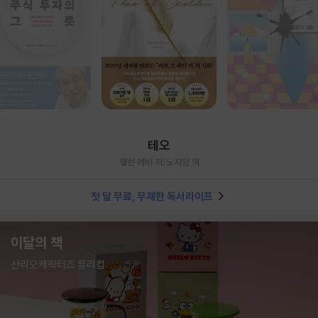
테오
앨런 레비 저/노지양 역
첫 달 무료, 무제한 독서라이프
이달의 책
산리오캐릭터즈 유리컵