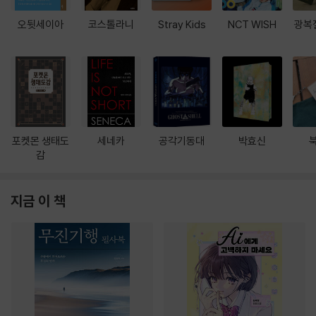
오뒷세이아
코스톨라니
Stray Kids
NCT WISH
광복
포켓몬 생태도
세네카
공각기동대
박효신
감
지금 이 책