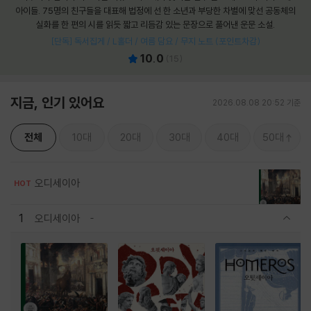
아이들. 75명의 친구들을 대표해 법정에 선 한 소년과 부당한 차별에 맞선 공동체의
실화를 한 편의 시를 읽듯 짧고 리듬감 있는 문장으로 풀어낸 운문 소설.
[단독] 독서집게 / L홀더 / 여름 담요 / 무지 노트 (포인트차감)
10.0
(
15
)
지금, 인기 있어요
2026.08.08 20:52 기준
전체
10대
20대
30대
40대
50대
오디세이아
HOT
1
오디세이아
관련상품 보이기/감축