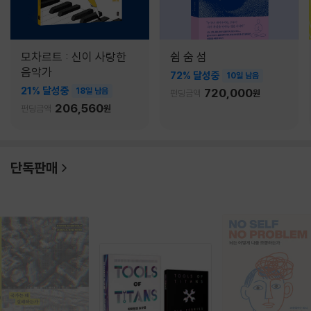
모차르트 : 신이 사랑한
쉼 숨 섬
음악가
72% 달성중
10일 남음
21% 달성중
18일 남음
720,000
펀딩금액
원
206,560
펀딩금액
원
단독판매