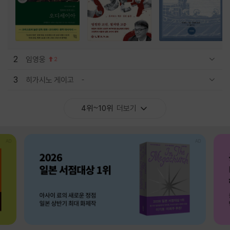
2
임영웅
2
관련상품 보이기/감축
3
히가시노 게이고
관련상품 보이기/감축
4위~10위
더보기