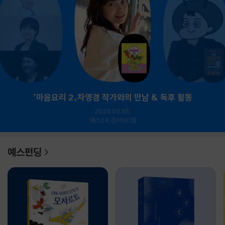
『마음요리 2』차영경 작가와의 만남 & 독후 활동
2026.09.05.
예스24 강서NC점
예스펀딩