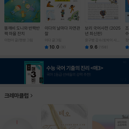
똥깨비 도니와 반짝반
이다의 날마다 자연관
보리 국어사전 (2025
조
짝 마을 잔치
찰
년 최신판)
수
이현아 글/핸짱 그림
이다 글그림
윤구병 감수/토박이 사전
정
편찬실 편
10.0
9.6
(
9
)
(
158
)
1
/
3
크레마클럽