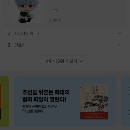
더보기
2
오디세이아
관련상품 보이기/감축
3
긴토키
관련상품 보이기/감축
4위~10위
더보기