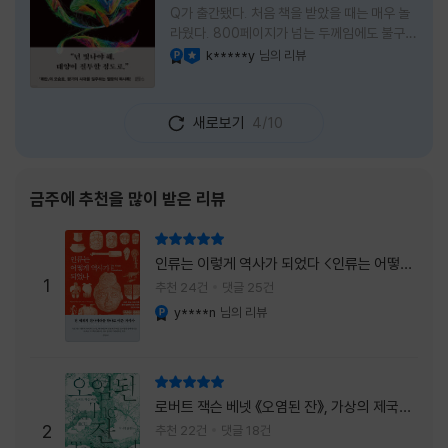
Q가 출간됐다. 처음 책을 받았을 때는 매우 놀
라웠다. 800페이지가 넘는 두께임에도 불구하
고 생각보다 책이 가벼웠다. 여기에 측면을 영
k*****y
님의 리뷰
YES마니아 : 플래티넘
이달의 사락
롱하게 수놓은 색감. 그냥 바라만 보고 있어도
황홀경에 이를 지경이었다. * 그런데 여기에
제목이 Q란다. 처음 제목을 봤을 때 나는 질문
새로보기
4/10
을 의미하는 Question을 떠올렸다. 하지만 이
단어에는 논의, 또는 처리해야 할 문제라는 뜻
도 담겨져 있다. 작가님은 나에게 질문을 던지
려는 걸까, 아니면 같이 논의를 하자는 걸까 고
금주에 추천을 많이 받은 리뷰
개를 갸웃거리며 책을 펴들었다. * 틈만 나면
경적을 울리고 욕을 입에 달고 사는 선배와 일
리뷰 총점
하고 있는 하치. 히토미 클린이라는 청소업체
인류는 이렇게 역사가 되었다 <인류는 어떻게
직원으로 일하는 그녀가 바라는 것은 그저 고요
1
역사가 되었나>
추천 24건
댓글 25건
한
y****n
님의 리뷰
YES마니아 : 플래티넘
리뷰 총점
로버트 잭슨 베넷 《오염된 잔》, 가상의 제국이
주는 실감과 미스터리 사건의 치밀함이 이루어
2
추천 22건
댓글 18건