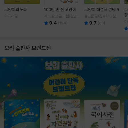
고양이의 노래
100만 번 산 고양이
고양이 해결사 깜냥 9
고
활
이미나 글
사노 요코 글,그림/김난주
홍민정 글/김재희 그림
렇
역
이
9.4
9.7
(
124
)
(
60
)
보리 출판사 브랜드전