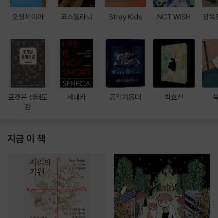
오뒷세이아
코스톨라니
Stray Kids
NCT WISH
광복
포켓몬 생태도
세네카
공각기동대
박효신
감
지금 이 책