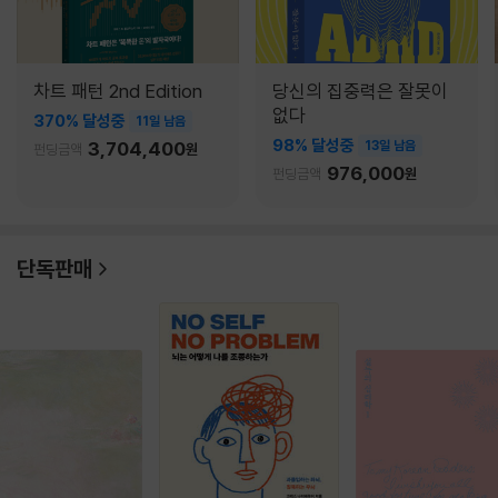
차트 패턴 2nd Edition
당신의 집중력은 잘못이
없다
370% 달성중
11일 남음
98% 달성중
3,704,400
13일 남음
펀딩금액
원
976,000
펀딩금액
원
단독판매