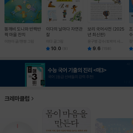
똥깨비 도니와 반짝반
이다의 날마다 자연관
보리 국어사전 (2025
조
짝 마을 잔치
찰
년 최신판)
수
이현아 글/핸짱 그림
이다 글그림
윤구병 감수/토박이 사전
정
편찬실 편
10.0
9.6
(
9
)
(
158
)
1
/
3
크레마클럽