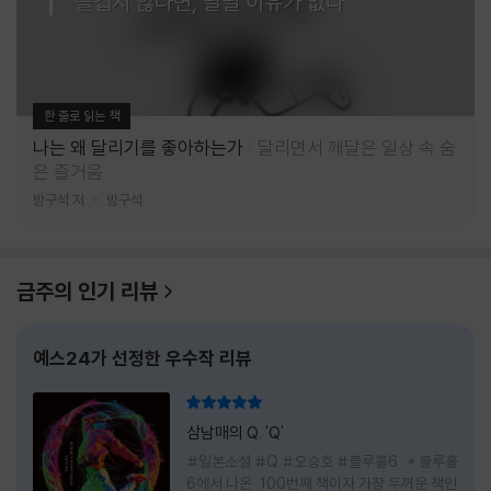
즐겁지 않다면, 달릴 이유가 없다
한 줄로 읽는 책
나는 왜 달리기를 좋아하는가
달리면서 깨달은 일상 속 숨
은 즐거움
방구석 저
방구석
금주의 인기 리뷰
예스24가 선정한 우수작 리뷰
리뷰 총점
삼남매의 Q. 'Q'
#일본소설 #Q #오승호 #블루홀6 * 블루홀
6에서 나온 100번째 책이자 가장 두꺼운 책인