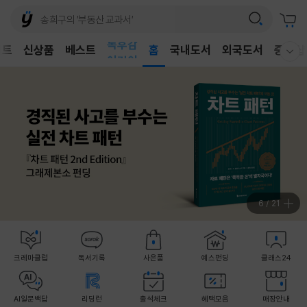
벤트
신상품
베스트
어린이
홈
국내도서
외국도서
중고샵
웰컴메뉴 모두보기
독후감
어린이
6
/
21
크레마클럽
독서기록
사은품
예스펀딩
클래스24
AI일문백답
리딩런
출석체크
혜택모음
매장안내