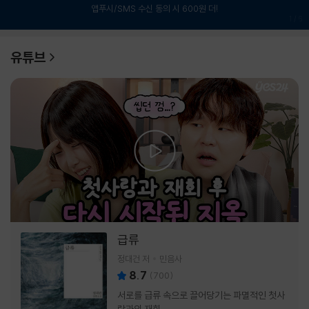
앱푸시/SMS 수신 동의 시 600원 더!
1
/
6
유튜브
급류
정대건 저
민음사
8.7
(
700
)
서로를 급류 속으로 끌어당기는 파멸적인 첫사