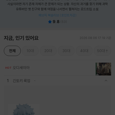
사실이라면 자기 존재 자체가 큰 문제가 되는 상황. 자신의 과거를 찾기 위해 과학
유튜버인 옛 친구와 함께 여정을 나서면서 펼쳐지는 로드트립 소설.
패브릭 북슬리브 (포인트차감)
9.8
(
53
)
지금, 인기 있어요
2026.08.06 17:19 기준
전체
10대
20대
30대
40대
50대
오디세이아
HOT
1
긴토키 룩업
관련상품 보이기/감축