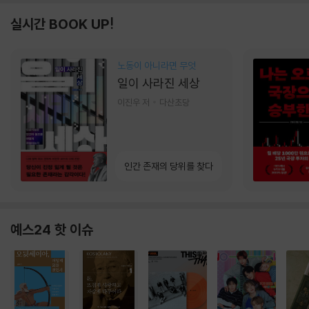
실시간 BOOK UP!
노동이 아니라면 무엇
일이 사라진 세상
이진우 저
다산초당
인간 존재의 당위를 찾다
예스24 핫 이슈