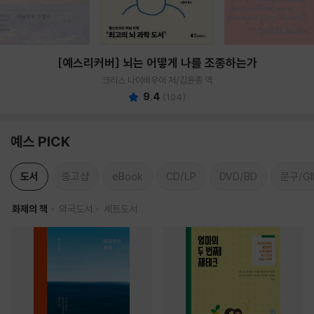
[예스리커버] 뇌는 어떻게 나를 조종하는가
크리스 나이바우어 저/김윤종 역
9.4
(
104
)
예스 PICK
도서
중고샵
eBook
CD/LP
DVD/BD
문구/GI
화제의 책
외국도서
세트도서