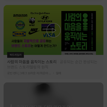
북트레일러
사람의 마음을 움직이는 스토리
공유되는 순간 완성되는
브랜드 스토리텔링의 원칙
로빈 랜디,그레그 브라운 저/최은아 역
알레