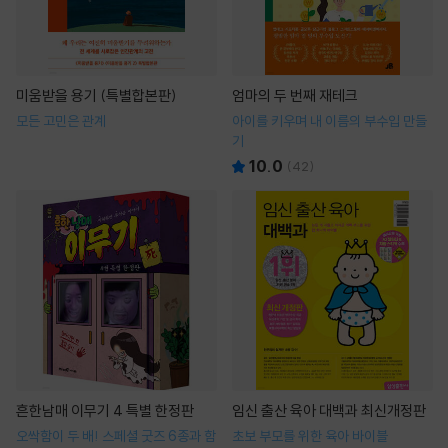
미움받을 용기 (특별합본판)
엄마의 두 번째 재테크
모든 고민은 관계
아이를 키우며 내 이름의 부수입 만들
기
10.0
(
42
)
흔한남매 이무기 4 특별 한정판
임신 출산 육아 대백과 최신개정판
오싹함이 두 배! 스페셜 굿즈 6종과 함
초보 부모를 위한 육아 바이블