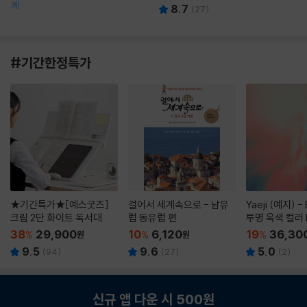
께
8.7
(
27
)
#기간한정특가
★기간특가★[예스굿즈]
걸어서 세계속으로 - 남유
Yaeji (예지) -
크림 2단 화이트 독서대
럽 동유럽 편
투명 옥색 컬러 
38
29,900
10
6,120
19
36,30
%
원
%
원
%
9.5
9.6
5.0
(
94
)
(
27
)
(
2
)
신규 앱 다운 시 500원