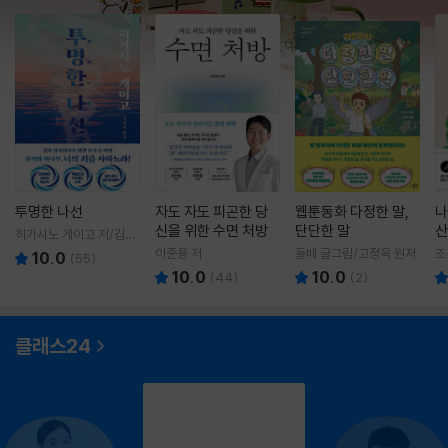
투명한 나선
자도 자도 피곤한 당
웹툰동화 다정한 말,
나
신을 위한 수면 처방
단단한 말
산
히가시노 게이고 저/김선
영 역
이준용 저
돌배 글그림/고정욱 원저
조
10.0
(
55
)
10.0
10.0
(
44
)
(
2
)
클래스24