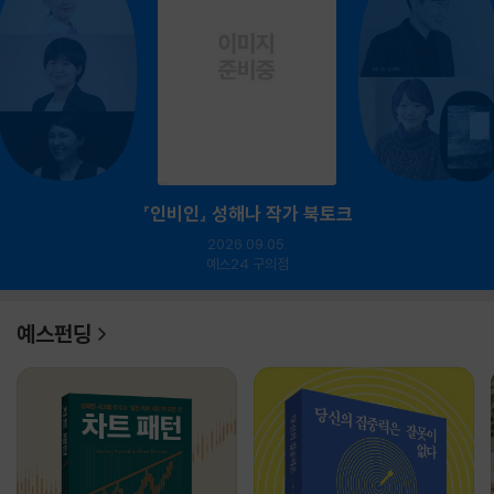
『인비인』 성해나 작가 북토크
2026.09.05.
예스24 구의점
예스펀딩