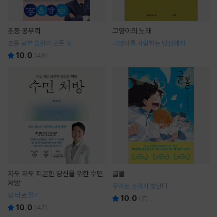
초등 공부력
고양이의 노래
초등 공부 습관의 모든 것
고양이를 사랑하는 당신에게
10.0
(
49
)
자도 자도 피곤한 당신을 위한 수면
골볼
처방
우리는 소리가 빛난다
잠 바로 알기
10.0
(
7
)
10.0
(
47
)