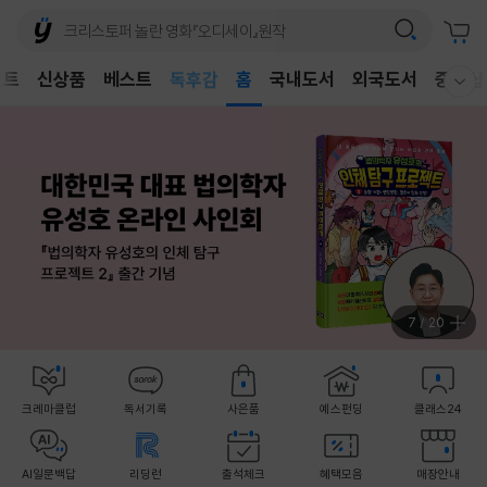
어린이
벤트
신상품
베스트
독후감
홈
국내도서
외국도서
중고샵
웰컴메뉴 모두보기
어린이
8
/
20
크레마클럽
독서기록
사은품
예스펀딩
클래스24
AI일문백답
리딩런
출석체크
혜택모음
매장안내