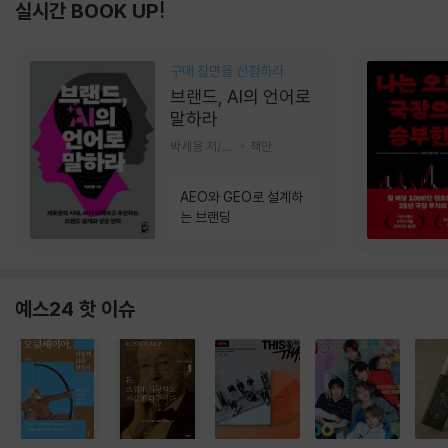
실시간 BOOK UP!
구매 장면을 선점하라
브랜드, AI의 언어로
말하라
박세용 저/정진호 그림
책만
AEO와 GEO로 설계하
는 브랜딩
예스24 핫 이슈