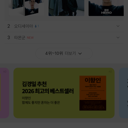
2
오디세이아
1
관련상품 보이기/감축
3
타몬군
관련상품 보이기/감축
4위~10위
더보기