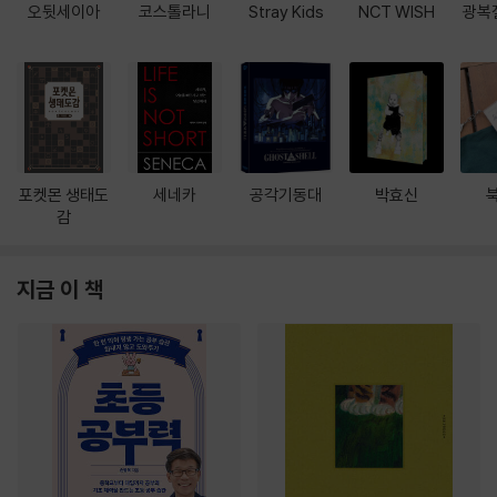
오뒷세이아
코스톨라니
Stray Kids
NCT WISH
광복
포켓몬 생태도
세네카
공각기동대
박효신
감
지금 이 책