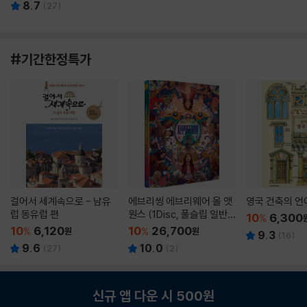
8.7
(
27
)
#기간한정특가
걸어서 세계속으로 - 남유
에브리씽 에브리웨어 올 앳
영국 건축의 언
럽 동유럽 편
원스 (1Disc, 풀슬립 일반
10
6,300
%
판) : 블루레이
10
6,120
10
26,700
%
원
%
원
9.3
(
16
)
9.6
10.0
(
27
)
(
2
)
신규 앱 다운 시 500원