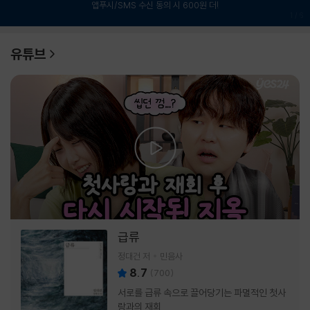
앱푸시/SMS 수신 동의 시 600원 더!
1
/
6
유튜브
급류
정대건 저
민음사
8.7
(
700
)
서로를 급류 속으로 끌어당기는 파멸적인 첫사
랑과의 재회