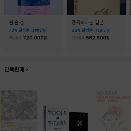
쉼 숨 섬
중국화하는 일본
72% 달성중
56% 달성중
11일 남음
12일 남음
720,000
562,500
펀딩금액
원
펀딩금액
원
단독판매