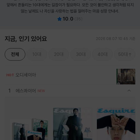
앞에서 흔들리는 10대에게는 길잡이가 필요하다. 모든 것이 불안하고 생각처럼 되지
않는 날에도 나 자신을 사랑하는 법을 알려주는 마음 성장 안내서.
10.0
(
35
)
지금, 인기 있어요
2026.08.07 10:45 기준
전체
10대
20대
30대
40대
50대
오디세이아
HOT
1
에스콰이어
관련상품 보이기/감축