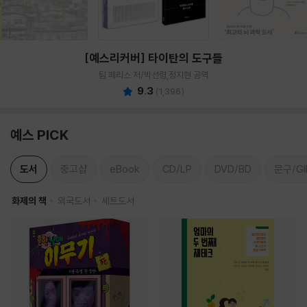
[예스리커버] 타이탄의 도구들
팀 페리스 저/박선령,정지현 공역
9.3
(
1,396
)
예스 PICK
도서
중고샵
eBook
CD/LP
DVD/BD
문구/GI
화제의 책
외국도서
세트도서