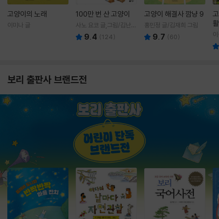
고양이의 노래
100만 번 산 고양이
고양이 해결사 깜냥 9
고
활
이미나 글
사노 요코 글,그림/김난주
홍민정 글/김재희 그림
렇
역
이
9.4
9.7
(
124
)
(
60
)
보리 출판사 브랜드전