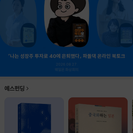
『나는 성장주 투자로 40에 은퇴했다』 파돌댁 온라인 북토크
2026.08.27.
웨일온 화상회의
예스펀딩