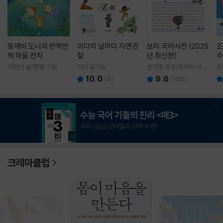
똥깨비 도니와 반짝반
이다의 날마다 자연관
보리 국어사전 (2025
조
짝 마을 잔치
찰
년 최신판)
수
이현아 글/핸짱 그림
이다 글그림
윤구병 감수/토박이 사전
정
편찬실 편
10.0
9.6
(
9
)
(
158
)
1
/
3
크레마클럽