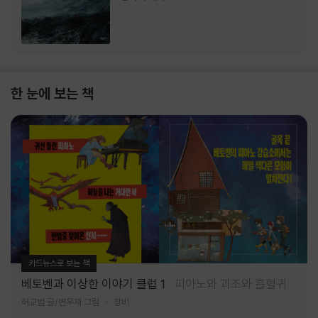
한 눈에 보는 책
카드뉴스로 보는 책
베토벤과 이상한 이야기 클럽 1
피아노와 괴조와 흡혈귀
허교범 글/변우재 그림
창비