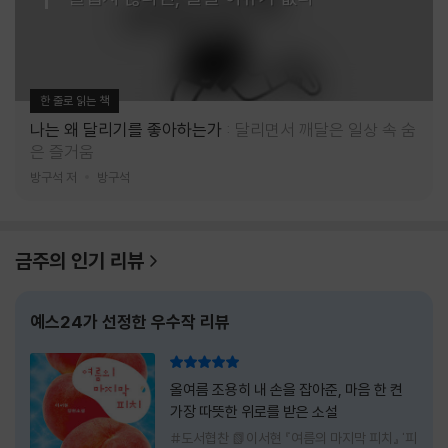
한 줄로 읽는 책
나는 왜 달리기를 좋아하는가
달리면서 깨달은 일상 속 숨
은 즐거움
방구석 저
방구석
금주의 인기 리뷰
예스24가 선정한 우수작 리뷰
리뷰 총점
올여름 조용히 내 손을 잡아준, 마음 한 켠
가장 따뜻한 위로를 받은 소설
#도서협찬 📗이서현 『여름의 마지막 피치』 '피