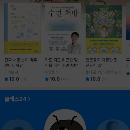
진짜 새랑 눈이 마주
자도 자도 피곤한 당
웹툰동화 다정한 말,
투
쳤다니까요
신을 위한 수면 처방
단단한 말
히
영
이이은 저
이준용 저
돌배 글그림/고정욱 원저
10.0
10.0
10.0
(
12
)
(
47
)
(
2
)
클래스24