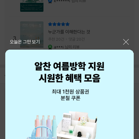
k******i
님의 리뷰
리뷰 총점
누군가를 이해한다는 것
3
추천 20건
댓글 20건
닫기
오늘은 그만 보기
a***i
님의 리뷰
YES마니아 : 로얄
공지
8월 신용카드 무이자할부 안내
2026-08-01
로그인
최근 본 상품
주문/배송
고객센터 1544-3800
티켓 1544-6399
중고샵 1566-4295
eBook 1:1문의/채팅상담
예스이십사(주) 사업자 정보
이용약관
개인정보처리방침
청소년보호정책