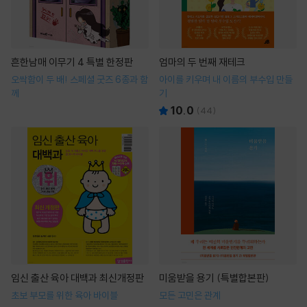
흔한남매 이무기 4 특별 한정판
엄마의 두 번째 재테크
오싹함이 두 배! 스페셜 굿즈 6종과 함
아이를 키우며 내 이름의 부수입 만들
께
기
10.0
(
44
)
임신 출산 육아 대백과 최신개정판
미움받을 용기 (특별합본판)
초보 부모를 위한 육아 바이블
모든 고민은 관계