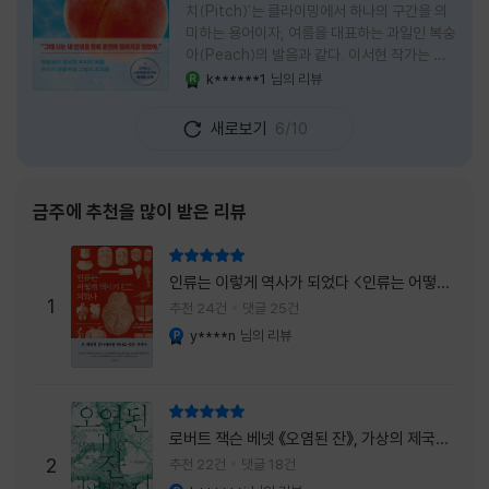
치(Pitch)'는 클라이밍에서 하나의 구간을 의
미하는 용어이자, 여름을 대표하는 과일인 복숭
아(Peach)의 발음과 같다. 이서현 작가는 이
중의적인 제목 안에 소설이 전하고 싶은 메시지
k******1
님의 리뷰
YES마니아 : 로얄
를 아름답게 담아내고 있는 것 같다. 복숭아처
럼 가장 달콤하고 찬란한 계절인 여름. 하지만
새로보기
6/10
그 여름도 끝이 있다. 그리고 클라이밍의 피치
처럼 인생 역시 정상까지 단숨에 오를 수 없고,
한 구간씩 묵묵히 올라야 한다. 『여름의 마지막
피치』는 끝나가는 여름의 아쉬움과 새로운 계
금주에 추천을 많이 받은 리뷰
절을 향해 나아가는 마지막 한 걸음을 동시에
의미하는 제목이었다. 소설은 각자의 '여름'을
리뷰 총점
잃어버린 다섯 인물들의 이야기를 담고 있다.
인류는 이렇게 역사가 되었다 <인류는 어떻게
👧연인에게 이별을 통보받고 외모를 향한 악성
1
역사가 되었나>
추천 24건
댓글 25건
댓글로 인해 카메라 앞에 설 수 없게 된 요리 유
y****n
님의 리뷰
YES마니아 : 플래티넘
튜버
리뷰 총점
로버트 잭슨 베넷 《오염된 잔》, 가상의 제국이
주는 실감과 미스터리 사건의 치밀함이 이루어
2
추천 22건
댓글 18건
내는 최상의 시너지...
YES마니아 : 플래티넘