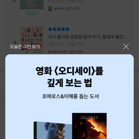
추천 21건
댓글 20건
a***i
님의 리뷰
YES마니아 : 로얄
리뷰 총점
작고 즐거운 경험을 많이 하기, 불행과 불안을
3
회피하지 말기, 그리고 좋은 사람을 많이 만나
추천 17건
댓글 17건
닫기
오늘은 그만 보기
기.
h*******1
님의 리뷰
공지
8월 신용카드 무이자할부 안내
2026-08-01
로그인
최근 본 상품
주문/배송
고객센터 1544-3800
티켓 1544-6399
중고샵 1566-4295
eBook 1:1문의/채팅상담
예스이십사(주) 사업자 정보
이용약관
개인정보처리방침
청소년보호정책