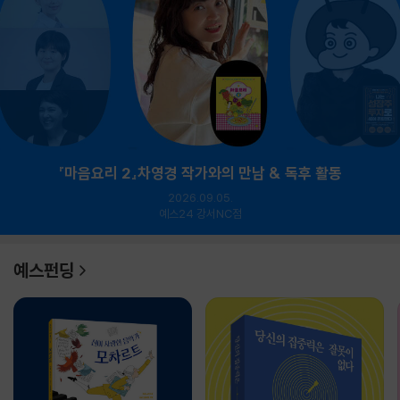
『마음요리 2』차영경 작가와의 만남 & 독후 활동
2026.09.05.
예스24 강서NC점
예스펀딩