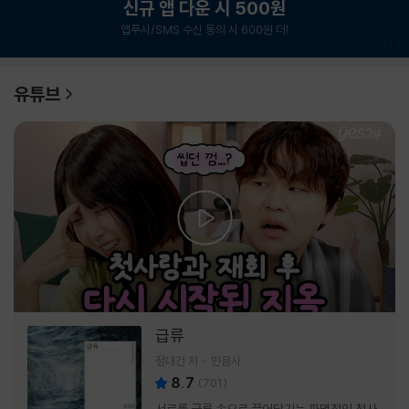
신규 앱 다운 시 500원
앱푸시/SMS 수신 동의 시 600원 더!
1
/
6
유튜브
급류
정대건 저
민음사
8.7
(
701
)