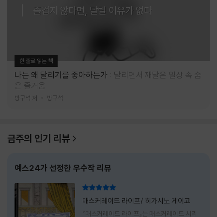
즐겁지 않다면, 달릴 이유가 없다
한 줄로 읽는 책
나는 왜 달리기를 좋아하는가
달리면서 깨달은 일상 속 숨
은 즐거움
방구석 저
방구석
금주의 인기 리뷰
예스24가 선정한 우수작 리뷰
리뷰 총점
매스커레이드 라이프/ 히가시노 게이고
『매스커레이드 라이프』는 매스커레이드 시리