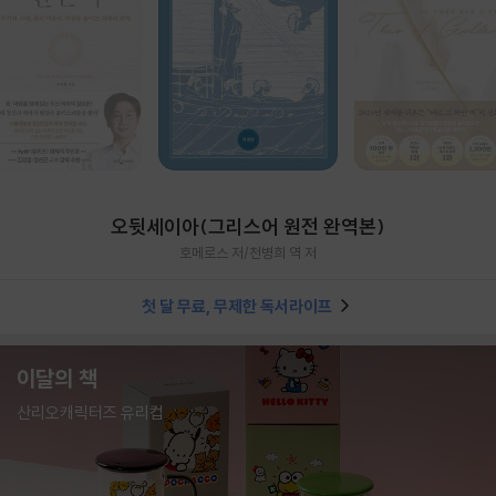
오뒷세이아(그리스어 원전 완역본)
호메로스 저/천병희 역 저
첫 달 무료, 무제한 독서라이프
이달의 책
산리오캐릭터즈 유리컵