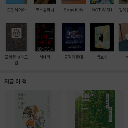
오뒷세이아
코스톨라니
Stray Kids
NCT WISH
광복
포켓몬 생태도
세네카
공각기동대
박효신
감
지금 이 책