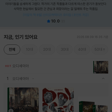
이야기들을 섬세하게 그렸다. 작가의 기존 작품들과 다르게 따스한 온기가 돋보인다.
삭막한 현실에서 필요한 건 관심과 희망이라는 걸 일깨워 주는 작품집.
[이달의 책 8월] 산리오캐릭터즈 유리컵 (포인트 차감)
10.0
(
2
)
지금, 인기 있어요
2026.08.09 16:35 기준
전체
10대
20대
30대
40대
50대
오디세이아
HOT
1
오디세이아
관련상품 보이기/감축