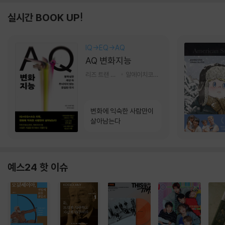
실시간 BOOK UP!
IQ→EQ→AQ
AQ 변화지능
리즈 트랜 저/한미선 역
알에이치코리아(RHK)
변화에 익숙한 사람만이
살아남는다
예스24 핫 이슈