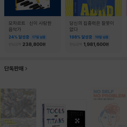
모차르트 : 신이 사랑한
당신의 집중력은 잘못이
음악가
없다
24% 달성중
198% 달성중
17일 남음
10일 남음
238,800
1,981,600
펀딩금액
원
펀딩금액
원
단독판매