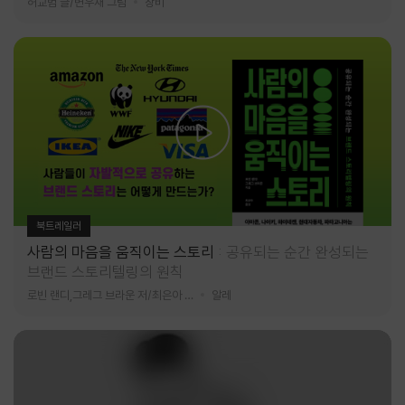
허교범 글/변우재 그림
창비
북트레일러
사람의 마음을 움직이는 스토리
공유되는 순간 완성되는
브랜드 스토리텔링의 원칙
로빈 랜디,그레그 브라운 저/최은아 역
알레