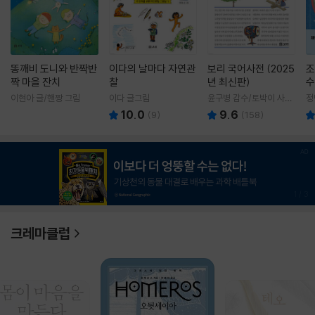
똥깨비 도니와 반짝반
이다의 날마다 자연관
보리 국어사전 (2025
조
짝 마을 잔치
찰
년 최신판)
수
이현아 글/핸짱 그림
이다 글그림
윤구병 감수/토박이 사전
정
편찬실 편
10.0
9.6
(
9
)
(
158
)
1
/
3
크레마클럽