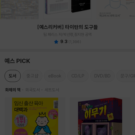
[예스리커버] 타이탄의 도구들
팀 페리스 저/박선령,정지현 공역
9.3
(
1,396
)
예스 PICK
도서
중고샵
eBook
CD/LP
DVD/BD
문구/GI
화제의 책
외국도서
세트도서