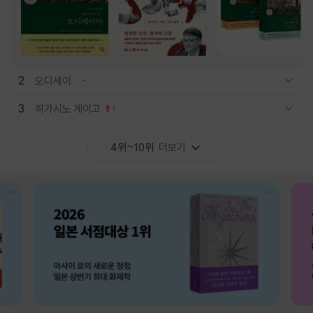
2
오디세이
관련상품 보이기/감축
3
히가시노 게이고
1
관련상품 보이기/감축
4위~10위
더보기