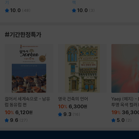
기
책
10.0
10.0
(
48
)
(
3
)
#기간한정특가
걸어서 세계속으로 - 남유
영국 건축의 언어
Yaeji (예지) -
럽 동유럽 편
투명 옥색 컬러 
10
6,300
%
원
10
6,120
19
36,30
%
원
%
9.3
(
16
)
9.6
5.0
(
27
)
(
2
)