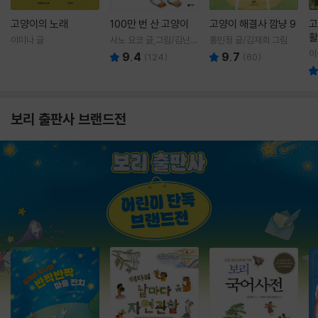
고양이의 노래
100만 번 산 고양이
고양이 해결사 깜냥 9
고
활
이미나 글
사노 요코 글,그림/김난주
홍민정 글/김재희 그림
렇
역
이
9.4
9.7
(
124
)
(
60
)
보리 출판사 브랜드전