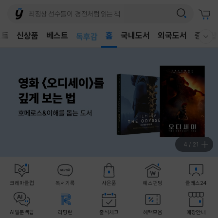
어린이
벤트
신상품
베스트
독후감
홈
국내도서
외국도서
중고샵
웰컴메뉴 모두보기
어린이
5
/
21
크레마클럽
독서기록
사은품
예스펀딩
클래스24
AI일문백답
리딩런
출석체크
혜택모음
매장안내