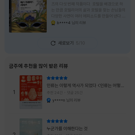
즈의 다섯 번째 작품이다. 호텔을 배경으로 하
는 만큼 호텔리어의 삶과 호텔을 찾는 손님들의
다양한 사연이 여러 에피소드를 만들어 낸다.
주인공은 호텔리어로서의 완벽함을 꿈꾸는 야
b****4
님의 리뷰
YES마니아 : 골드
마기시 나오미와 닛타 고스케다. 물론 고스케는
네 번째 이야기까지는 형사였다. 사건을 해결하
는 과정에서 나오미가 다치게 되자, 고스케는
새로보기
5/10
모든 책임을 지고 형사직에서 물러난다. 하지만
그동안 호텔에서 쌓은 인연 덕분에 호텔 코르테
시아 도쿄에서 함께 일해 보지 않겠느냐는 제안
을 받게 된다. 그렇게 끝난 4권 이후, 나는 5권
금주에 추천을 많이 받은 리뷰
이 출간되기만을 기다렸다. 형사가 아닌 호텔리
어가 된 닛타 고스케의 모습이 무척 궁금했기
리뷰 총점
때문이다. 그동안 호텔에서 잠복 수사를 하며
인류는 이렇게 역사가 되었다 <인류는 어떻게
어설픈 호텔리어의 가면을 쓰고 있었다면, 이제
1
역사가 되었나>
추천 24건
댓글 25건
는 가면
y****n
님의 리뷰
YES마니아 : 플래티넘
리뷰 총점
누군가를 이해한다는 것
2