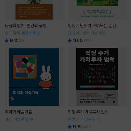
동물의 향기, 인간의 풍경
인생에 단어가 스며드는 순간
숲과 길 위 생명의 여정
단어 하나로 바뀌는 세상
9.0
10.0
(
2
)
(
17
)
미피와 예술가들
적정 주가 가치투자 법칙
미피, 미술관에 가다
평생 쓸 수 있는 원칙
9.9
(
42
)