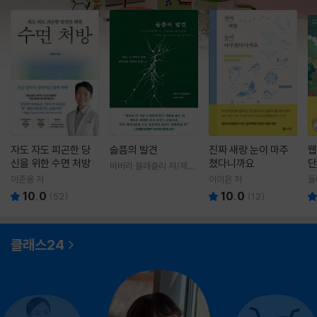
자도 자도 피곤한 당
슬픔의 발견
진짜 새랑 눈이 마주
웹
신을 위한 수면 처방
쳤다니까요
단
바버라 블래츨리 저/제효
영 역
이준용 저
이이은 저
돌
10.0
10.0
(
52
)
(
12
)
클래스24