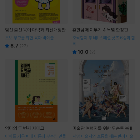
임신 출산 육아 대백과 최신개정판
흔한남매 이무기 4 특별 한정판
초보 부모를 위한 육아 바이블
오싹함이 두 배! 스페셜 굿즈 6종과 함
께
8.7
(
27
)
10.0
(
2
)
엄마의 두 번째 재테크
미술관 여행자를 위한 도슨트 북 II
아이를 키우며 내 이름의 부수입 만들
서양 미술사의 흐름을 꿰는 반려 미술