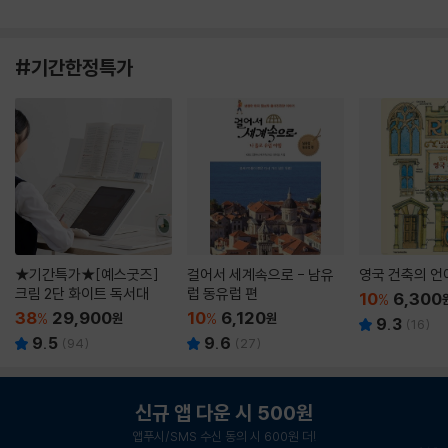
#기간한정특가
★기간특가★[예스굿즈]
걸어서 세계속으로 - 남유
영국 건축의 언
크림 2단 화이트 독서대
럽 동유럽 편
10
6,300
%
38
29,900
10
6,120
%
원
%
원
9.3
(
16
)
9.5
9.6
(
94
)
(
27
)
신규 앱 다운 시 500원
앱푸시/SMS 수신 동의 시 600원 더!