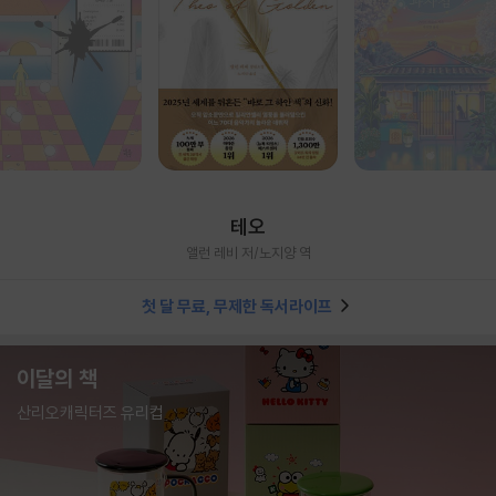
테오
앨런 레비 저/노지양 역
첫 달 무료, 무제한 독서라이프
이달의 책
산리오캐릭터즈 유리컵