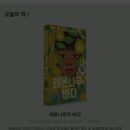
오늘의 책
레몬나무의 바다
마리아 돌로레스 아길라 글/김난령 역
밝은미래
피부색과 언어가 다르다는 이유로 학교에서 쫓겨난 열두 살 로베르토와 멕시코계