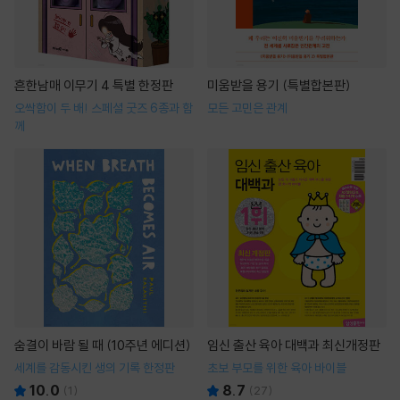
흔한남매 이무기 4 특별 한정판
미움받을 용기 (특별합본판)
오싹함이 두 배! 스페셜 굿즈 6종과 함
모든 고민은 관계
께
숨결이 바람 될 때 (10주년 에디션)
임신 출산 육아 대백과 최신개정판
세계를 감동시킨 생의 기록 한정판
초보 부모를 위한 육아 바이블
10.0
8.7
(
1
)
(
27
)