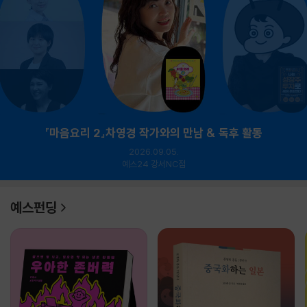
『마음요리 2』차영경 작가와의 만남 & 독후 활동
2026.09.05.
예스24 강서NC점
예스펀딩