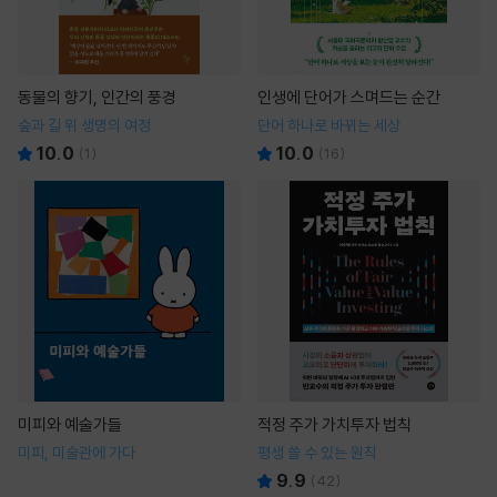
동물의 향기, 인간의 풍경
인생에 단어가 스며드는 순간
숲과 길 위 생명의 여정
단어 하나로 바뀌는 세상
10.0
10.0
(
1
)
(
16
)
미피와 예술가들
적정 주가 가치투자 법칙
미피, 미술관에 가다
평생 쓸 수 있는 원칙
9.9
(
42
)