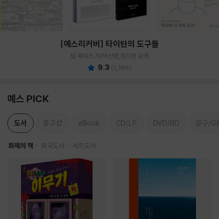
[예스리커버] 타이탄의 도구들
팀 페리스 저/박선령,정지현 공역
9.3
(
1,396
)
예스 PICK
도서
중고샵
eBook
CD/LP
DVD/BD
문구/GI
화제의 책
외국도서
세트도서