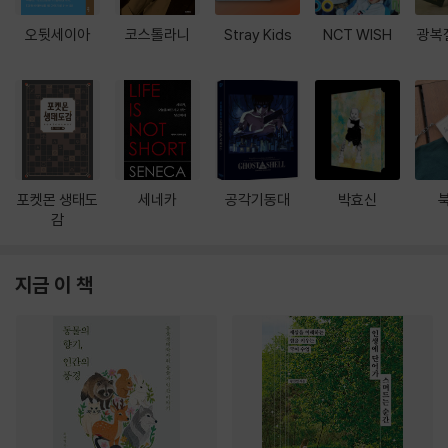
오뒷세이아
코스톨라니
Stray Kids
NCT WISH
광복
포켓몬 생태도
세네카
공각기동대
박효신
감
지금 이 책