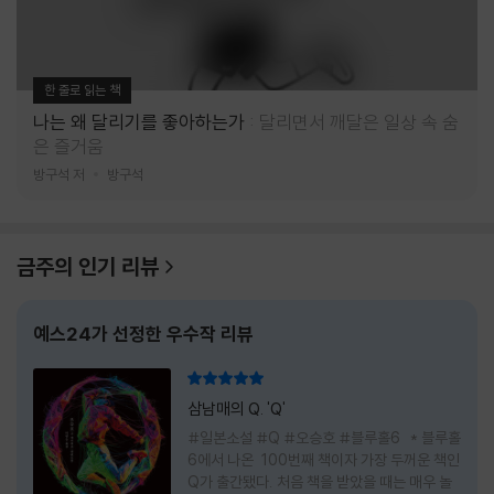
한 줄로 읽는 책
나는 왜 달리기를 좋아하는가
달리면서 깨달은 일상 속 숨
은 즐거움
방구석 저
방구석
금주의 인기 리뷰
예스24가 선정한 우수작 리뷰
리뷰 총점
삼남매의 Q. 'Q'
#일본소설 #Q #오승호 #블루홀6 * 블루홀
6에서 나온 100번째 책이자 가장 두꺼운 책인
Q가 출간됐다. 처음 책을 받았을 때는 매우 놀