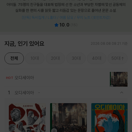
아이들. 75명의 친구들을 대표해 법정에 선 한 소년과 부당한 차별에 맞선 공동체의
실화를 한 편의 시를 읽듯 짧고 리듬감 있는 문장으로 풀어낸 운문 소설.
[단독] 독서집게 / L홀더 / 여름 담요 / 무지 노트 (포인트차감)
10.0
(
15
)
지금, 인기 있어요
2026.08.08 08:21 기준
전체
10대
20대
30대
40대
50대
오디세이아
HOT
1
오디세이아
관련상품 보이기/감축