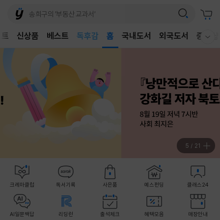
어린이
독후감
벤트
신상품
베스트
홈
국내도서
외국도서
중고샵
웰컴메뉴 모두보기
어린이
6
/
21
크레마클럽
독서기록
사은품
예스펀딩
클래스24
AI일문백답
리딩런
출석체크
혜택모음
매장안내