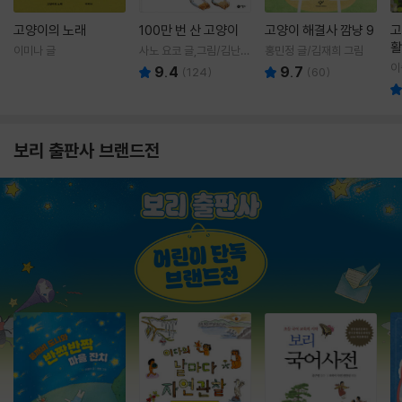
고양이의 노래
100만 번 산 고양이
고양이 해결사 깜냥 9
고
활
이미나 글
사노 요코 글,그림/김난주
홍민정 글/김재희 그림
렇
역
이
9.4
9.7
(
124
)
(
60
)
보리 출판사 브랜드전