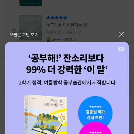
리뷰 총점
누군가를 이해한다는 것
3
추천 21건
댓글 20건
닫기
오늘은 그만 보기
a***i
님의 리뷰
YES마니아 : 로얄
공지
26년 NBCI 수상 안내
2026-08-01
로그인
최근 본 상품
주문/배송
고객센터 1544-3800
티켓 1544-6399
중고샵 1566-4295
eBook 1:1문의/채팅상담
예스이십사(주) 사업자 정보
이용약관
개인정보처리방침
청소년보호정책
PC버전
회사소개
거래처관계자께