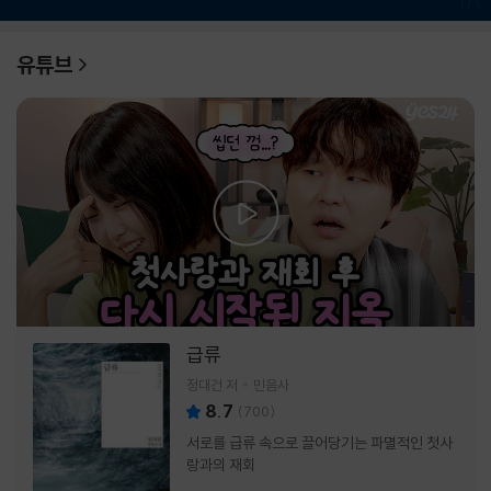
1
/
6
유튜브
급류
정대건 저
민음사
8.7
(
700
)
서로를 급류 속으로 끌어당기는 파멸적인 첫사
랑과의 재회