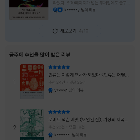
라웠다. 800페이지가 넘는 두께임에도 불구하
고 생각보다 책이 가벼웠다. 여기에 측면을 영
k*****y
님의 리뷰
YES마니아 : 플래티넘
이달의 사락
롱하게 수놓은 색감. 그냥 바라만 보고 있어도
황홀경에 이를 지경이었다. * 그런데 여기에
제목이 Q란다. 처음 제목을 봤을 때 나는 질문
새로보기
4/10
을 의미하는 Question을 떠올렸다. 하지만 이
단어에는 논의, 또는 처리해야 할 문제라는 뜻
도 담겨져 있다. 작가님은 나에게 질문을 던지
려는 걸까, 아니면 같이 논의를 하자는 걸까 고
금주에 추천을 많이 받은 리뷰
개를 갸웃거리며 책을 펴들었다. * 틈만 나면
경적을 울리고 욕을 입에 달고 사는 선배와 일
리뷰 총점
하고 있는 하치. 히토미 클린이라는 청소업체
인류는 이렇게 역사가 되었다 <인류는 어떻게
직원으로 일하는 그녀가 바라는 것은 그저 고요
1
역사가 되었나>
추천 24건
댓글 25건
한
y****n
님의 리뷰
YES마니아 : 플래티넘
리뷰 총점
로버트 잭슨 베넷 《오염된 잔》, 가상의 제국이
주는 실감과 미스터리 사건의 치밀함이 이루어
2
추천 22건
댓글 18건
내는 최상의 시너지...
k******i
님의 리뷰
YES마니아 : 플래티넘