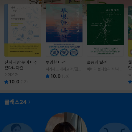
진짜 새랑 눈이 마주
투명한 나선
슬픔의 발견
웹
쳤다니까요
단
히가시노 게이고 저/김선
바버라 블래츨리 저/제효
영 역
영 역
이이은 저
돌
10.0
(
56
)
10.0
(
12
)
클래스24