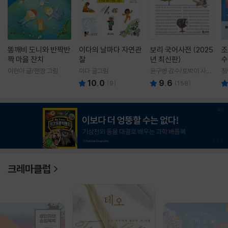
똥깨비 도니와 반짝반
이다의 날마다 자연관
보리 국어사전 (2025
조
짝 마을 잔치
찰
년 최신판)
수
이현아 글/핸짱 그림
이다 글그림
윤구병 감수/토박이 사전
정
편찬실 편
10.0
9.6
(
9
)
(
158
)
1
/
3
크레마클럽