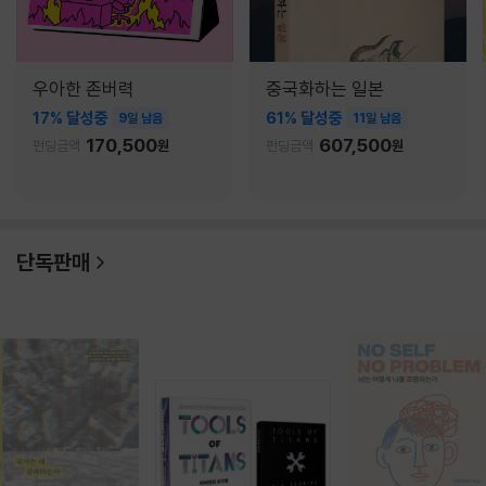
우아한 존버력
중국화하는 일본
17% 달성중
61% 달성중
9일 남음
11일 남음
170,500
607,500
펀딩금액
원
펀딩금액
원
단독판매