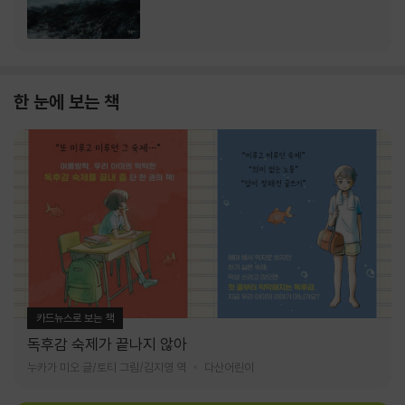
한 눈에 보는 책
카드뉴스로 보는 책
독후감 숙제가 끝나지 않아
누카가 미오 글/토티 그림/김지영 역
다산어린이