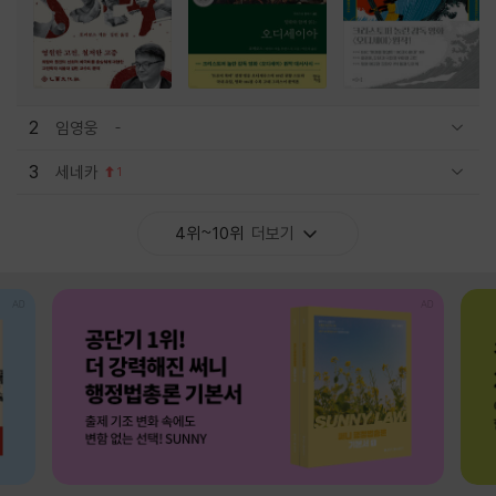
2
임영웅
관련상품 보이기/감축
3
세네카
1
관련상품 보이기/감축
4위~10위
더보기