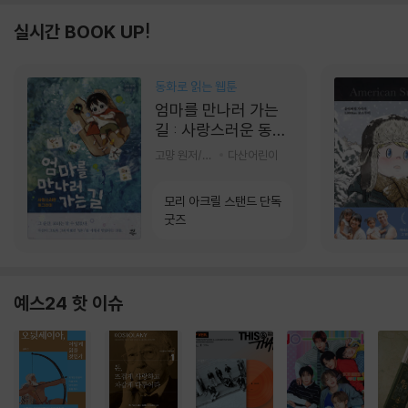
실시간 BOOK UP!
동화로 읽는 웹툰
엄마를 만나러 가는
길 : 사랑스러운 동그
라미
고먕 원저/김영리 글
다산어린이
모리 아크릴 스탠드 단독
굿즈
예스24 핫 이슈