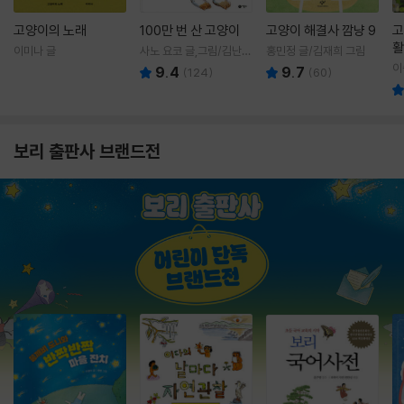
고양이의 노래
100만 번 산 고양이
고양이 해결사 깜냥 9
고
활
이미나 글
사노 요코 글,그림/김난주
홍민정 글/김재희 그림
렇
역
이
9.4
9.7
(
124
)
(
60
)
보리 출판사 브랜드전