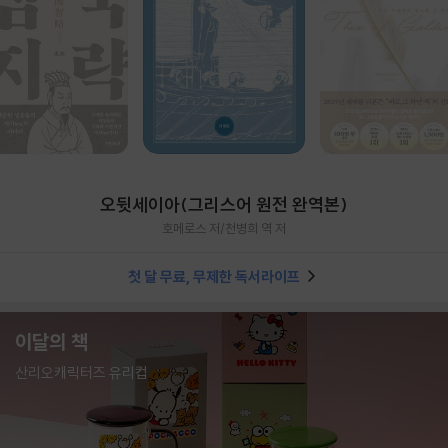
오뒷세이아(그리스어 원전 완역본)
호메로스 저/천병희 역 저
첫 달 무료, 무제한 독서라이프
이달의 책
산리오캐릭터즈 유리컵