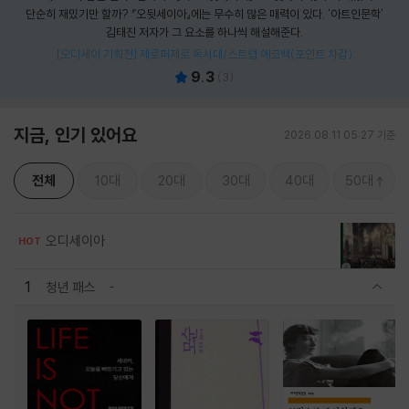
단순히 재밌기만 할까? 『오뒷세이아』에는 무수히 많은 매력이 있다. '아트인문학'
김태진 저자가 그 요소를 하나씩 해설해준다.
[오디세이 기획전] 제로퍼제로 독서대/스트랩 에코백(포인트 차감)
9.3
(
3
)
지금, 인기 있어요
2026.08.11 05:27 기준
전체
10대
20대
30대
40대
50대
오디세이아
HOT
1
청년 패스
관련상품 보이기/감축