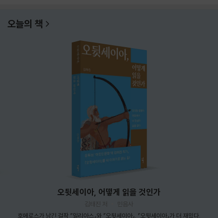
오늘의 책
오뒷세이아, 어떻게 읽을 것인가
김태진 저
민음사
호메로스가 남긴 걸작 『일리아스』와 『오뒷세이아』. 『오뒷세이아』가 더 재밌다.