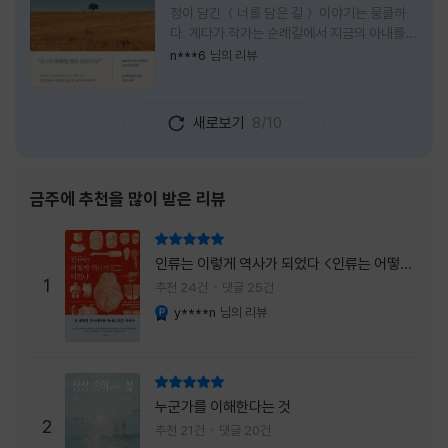
정이 담긴 ＜너를 담은 길＞ 이야기는 뭉클하
다. 게다가 작가는 순례길에서 지금의 아내를
만나 여행 로맨스의 정석인 '비포 선라이즈'를
n***6
님의 리뷰
현실로 이루었다는 점에서 더없이 로맨틱하다.
책을 읽으며 밑줄 그은 문장들이 많았다. 책 속
에 작가가 소개한 다양한 도서들의 문장들을 만
새로보기
8/10
나는 것 역시 읽기의 또다른 즐거움이었다. 여
느 이들처럼 성실히 학교를 마치고 남들이 부러
워하는 직장에 다니던 작가가 어느날 문득 나는
누구이며어느 순간 행복을 느끼는지 질문하며
금주에 추천을 많이 받은 리뷰
길을 떠나려고 마음 먹는 순간들을 적어내려간
문장들에 마음을 한참 머물렀다.그 부분을 발췌
리뷰 총점
해본다. "내가 온 힘을 다해 부러워하던 사람
인류는 이렇게 역사가 되었다 <인류는 어떻게
들은 '자신이 원하는' 일을 하는 사람들이었다.
1
역사가 되었나>
추천 24건
댓글 25건
소명이라고 하던
y****n
님의 리뷰
YES마니아 : 플래티넘
리뷰 총점
누군가를 이해한다는 것
2
추천 21건
댓글 20건