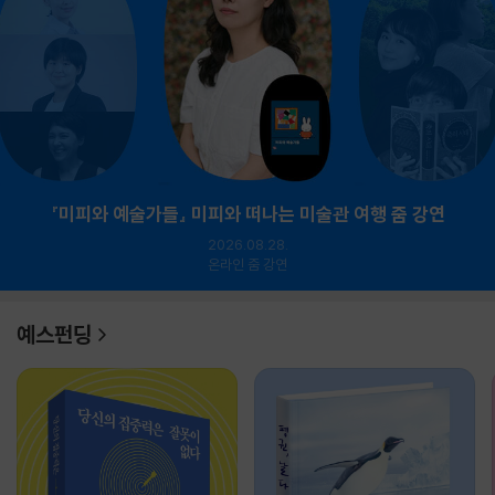
『미피와 예술가들』 미피와 떠나는 미술관 여행 줌 강연
2026.08.28.
온라인 줌 강연
예스펀딩