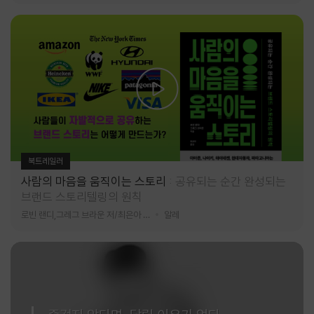
북트레일러
사람의 마음을 움직이는 스토리
공유되는 순간 완성되는
브랜드 스토리텔링의 원칙
로빈 랜디,그레그 브라운 저/최은아 역
알레