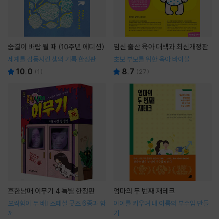
숨결이 바람 될 때 (10주년 에디션)
임신 출산 육아 대백과 최신개정판
세계를 감동시킨 생의 기록 한정판
초보 부모를 위한 육아 바이블
10.0
8.7
(
1
)
(
27
)
흔한남매 이무기 4 특별 한정판
엄마의 두 번째 재테크
오싹함이 두 배! 스페셜 굿즈 6종과 함
아이를 키우며 내 이름의 부수입 만들
께
기