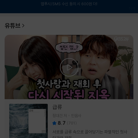
앱푸시/SMS 수신 동의 시 600원 더!
1
/
6
유튜브
급류
정대건 저
민음사
8.7
(
701
)
서로를 급류 속으로 끌어당기는 파멸적인 첫사