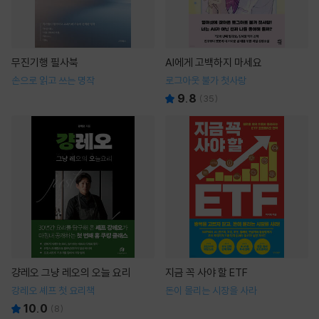
무진기행 필사북
AI에게 고백하지 마세요
손으로 읽고 쓰는 명작
로그아웃 불가 첫사랑
9.8
(
35
)
걍레오 그냥 레오의 오늘 요리
지금 꼭 사야 할 ETF
강레오 셰프 첫 요리책
돈이 몰리는 시장을 사라
10.0
(
8
)