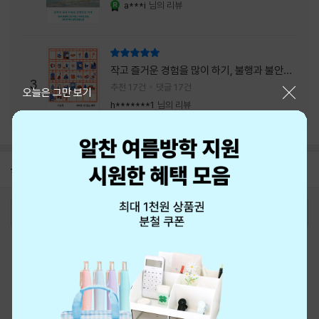
a***i
님의 리뷰
YES마니아 : 로얄
리뷰 총점
작고 즐거운 경험을 많이 하기, 불행과 불안을
3
회피하지 말기, 그리고 좋은 사람을 많이 만나
추천 17건
댓글 17건
닫기
오늘은 그만 보기
기.
h*******1
님의 리뷰
공지
8월 신용카드 무이자할부 안내
2026-08-01
로그인
최근 본 상품
주문/배송
고객센터 1544-3800
티켓 1544-6399
중고샵 1566-4295
eBook 1:1문의/채팅상담
예스이십사(주) 사업자 정보
이용약관
개인정보처리방침
청소년보호정책
PC버전
회사소개
거래처관계자께