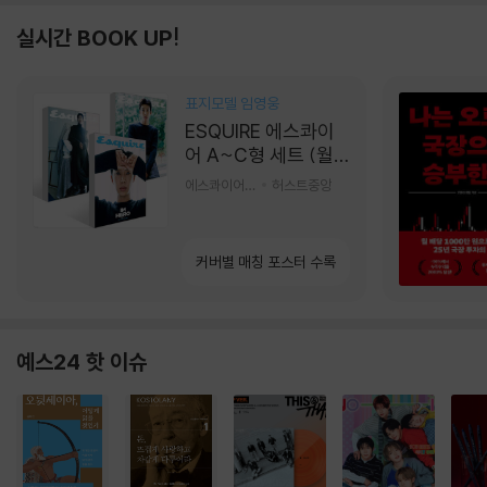
실시간 BOOK UP!
표지모델 임영웅
ESQUIRE 에스콰이
어 A~C형 세트 (월
간) : 9월 [2026]
에스콰이어편집부 편
허스트중앙
커버별 매칭 포스터 수록
예스24 핫 이슈