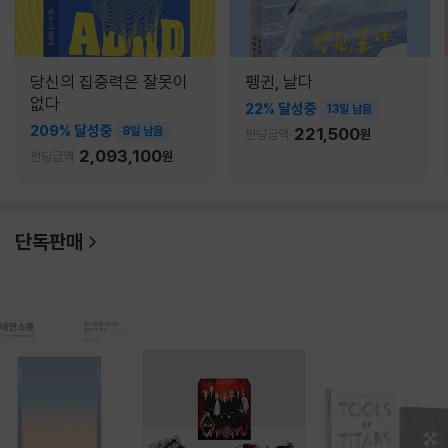
당신의 집중력은 잘못이
펭귄, 날다
없다
22% 달성중
13일 남음
209% 달성중
8일 남음
221,500
펀딩금액
원
2,093,100
펀딩금액
원
단독판매