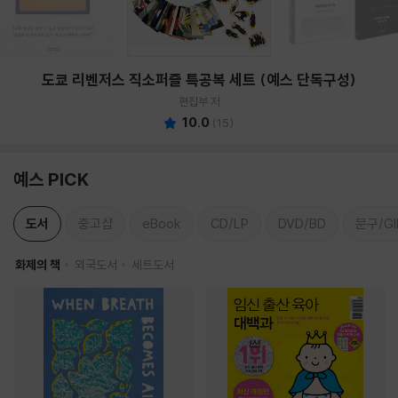
도쿄 리벤저스 직소퍼즐 특공복 세트 (예스 단독구성)
편집부 저
10.0
(
15
)
예스 PICK
도서
중고샵
eBook
CD/LP
DVD/BD
문구/GI
화제의 책
외국도서
세트도서