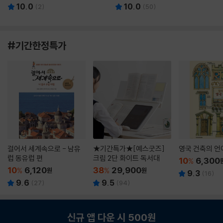
10.0
10.0
(
2
)
(
50
)
#기간한정특가
걸어서 세계속으로 - 남유
★기간특가★[예스굿즈]
영국 건축의 언
럽 동유럽 편
크림 2단 화이트 독서대
10
6,300
%
10
6,120
38
29,900
%
원
%
원
9.3
(
16
)
9.6
9.5
(
27
)
(
94
)
신규 앱 다운 시 500원