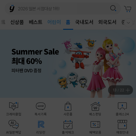
어린이
벤트
신상품
베스트
독후감
홈
국내도서
외국도서
중고샵
웰컴메뉴 모두보기
어린이
13
/
22
크레마클럽
독서기록
사은품
예스펀딩
클래스24
AI일문백답
리딩런
출석체크
혜택모음
매장안내