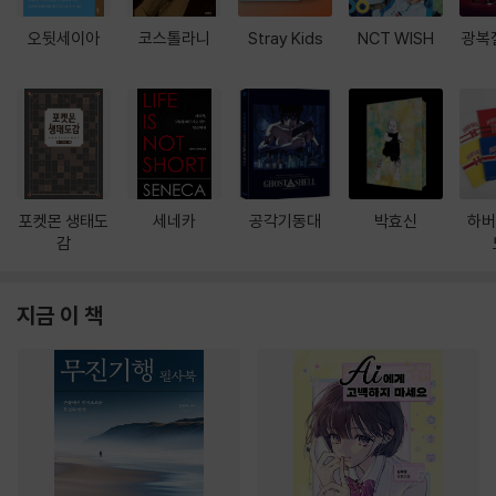
오뒷세이아
코스톨라니
Stray Kids
NCT WISH
광복
포켓몬 생태도
세네카
공각기동대
박효신
하버
감
지금 이 책