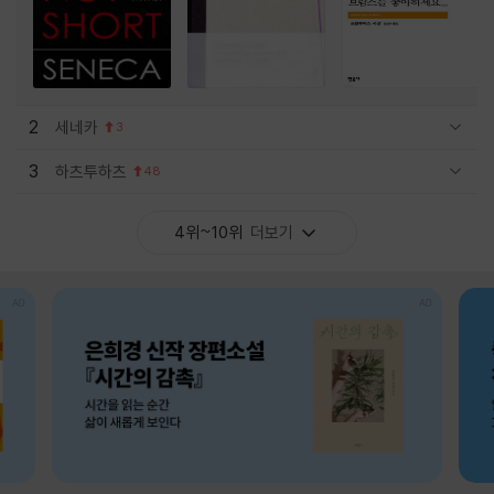
2
세네카
3
관련상품 보이기/감축
3
하츠투하츠
48
관련상품 보이기/감축
4위~10위
더보기