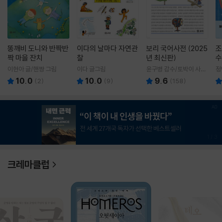
똥깨비 도니와 반짝반
이다의 날마다 자연관
보리 국어사전 (2025
조
짝 마을 잔치
찰
년 최신판)
수
이현아 글/핸짱 그림
이다 글그림
윤구병 감수/토박이 사전
정
편찬실 편
10.0
10.0
9.6
(
2
)
(
9
)
(
158
)
1
/
3
크레마클럽