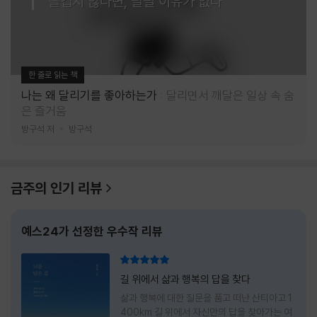
즐겁지 않다면, 달릴 이유가 없다
한 줄로 읽는 책
나는 왜 달리기를 좋아하는가
달리면서 깨달은 일상 속 숨
은 즐거움
방구석 저
방구석
금주의 인기 리뷰
예스24가 선정한 우수작 리뷰
리뷰 총점
길 위에서 삶과 행복의 답을 찾다
삶과 행복에 대한 질문을 품고 떠난 산티아고 1
400km 길 위에서 자신만의 답을 찾아가는 여