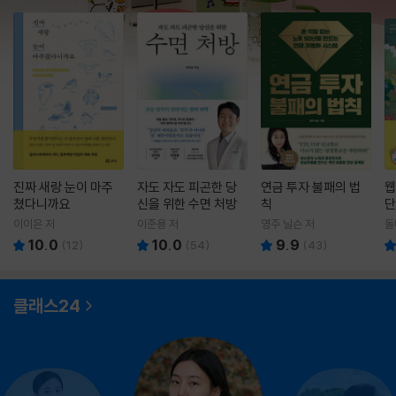
진짜 새랑 눈이 마주
자도 자도 피곤한 당
연금 투자 불패의 법
웹
쳤다니까요
신을 위한 수면 처방
칙
단
이이은 저
이준용 저
영주 닐슨 저
돌
10.0
10.0
9.9
(
12
)
(
54
)
(
43
)
클래스24