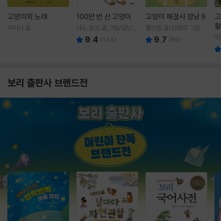
고양이의 노래
100만 번 산 고양이
고양이 해결사 깜냥 9
고
활
이미나 글
사노 요코 글,그림/김난주
홍민정 글/김재희 그림
렇
역
이
9.4
9.7
(
124
)
(
60
)
보리 출판사 브랜드전