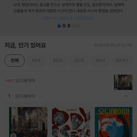
시대, 팬덤이라는 종교를 만드는 설계자와 열혈 신도, 음모론자까지. 입체적
인물들과 작가 특유의 대담한 시선이 만나 새로운 서사의 정점을 선보인다.
양장 누드 제본 노트 (포인트차감)
9.8
(
24
)
지금, 인기 있어요
2026.08.09 22:22 기준
전체
10대
20대
30대
40대
50대
오디세이아
HOT
1
오디세이아
관련상품 보이기/감축