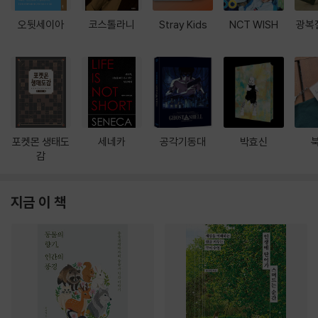
오뒷세이아
코스톨라니
Stray Kids
NCT WISH
광복
포켓몬 생태도
세네카
공각기동대
박효신
감
지금 이 책