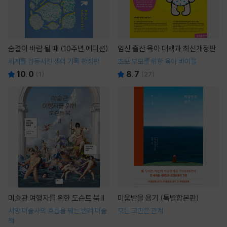
숨결이 바람 될 때 (10주년 에디션)
임신 출산 육아 대백과 최신개정판
세계를 감동시킨 생의 기록 한정판
초보 부모를 위한 육아 바이블
10.0
8.7
(
1
)
(
27
)
미술관 여행자를 위한 도슨트 북 II
미움받을 용기 (특별합본판)
서양 미술사의 흐름을 꿰는 반려 미술
모든 고민은 관계
책