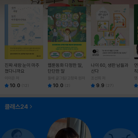
진짜 새랑 눈이 마주
웹툰동화 다정한 말,
나이 60, 생판 남들과
연
쳤다니까요
단단한 말
산다
칙
이이은 저
돌배 글그림/고정욱 원저
조선희 저
영
10.0
10.0
9.9
(
12
)
(
2
)
(
27
)
클래스24