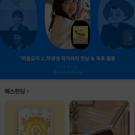
『마음요리 2』차영경 작가와의 만남 & 독후 활동
2026.09.05.
예스24 강서NC점
예스펀딩