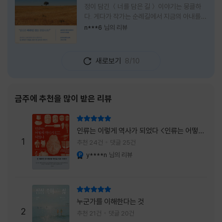
정이 담긴 ＜너를 담은 길＞ 이야기는 뭉클하
다. 게다가 작가는 순례길에서 지금의 아내를
만나 여행 로맨스의 정석인 '비포 선라이즈'를
n***6
님의 리뷰
현실로 이루었다는 점에서 더없이 로맨틱하다.
책을 읽으며 밑줄 그은 문장들이 많았다. 책 속
에 작가가 소개한 다양한 도서들의 문장들을 만
새로보기
8/10
나는 것 역시 읽기의 또다른 즐거움이었다. 여
느 이들처럼 성실히 학교를 마치고 남들이 부러
워하는 직장에 다니던 작가가 어느날 문득 나는
누구이며어느 순간 행복을 느끼는지 질문하며
금주에 추천을 많이 받은 리뷰
길을 떠나려고 마음 먹는 순간들을 적어내려간
문장들에 마음을 한참 머물렀다.그 부분을 발췌
리뷰 총점
해본다. "내가 온 힘을 다해 부러워하던 사람
인류는 이렇게 역사가 되었다 <인류는 어떻게
들은 '자신이 원하는' 일을 하는 사람들이었다.
1
역사가 되었나>
추천 24건
댓글 25건
소명이라고 하던
y****n
님의 리뷰
YES마니아 : 플래티넘
리뷰 총점
누군가를 이해한다는 것
2
추천 21건
댓글 20건