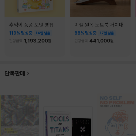
추억이 퐁퐁 도넛 빵집
이젤 원목 노트북 거치대
119% 달성중
88% 달성중
14일 남음
17일 남음
1,193,200
441,000
펀딩금액
원
펀딩금액
원
단독판매