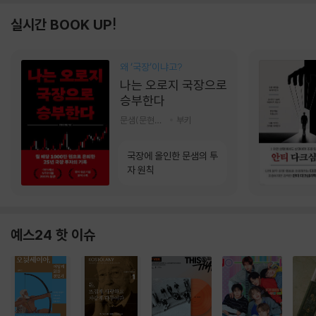
실시간 BOOK UP!
왜 ‘국장‘이냐고?
나는 오로지 국장으로
승부한다
문샘(문현철) 저
부키
국장에 올인한 문샘의 투
자 원칙
예스24 핫 이슈