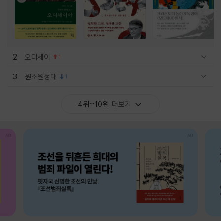
2
오디세이
1
관련상품 보이기/감축
3
원소원정대
1
관련상품 보이기/감축
4위~10위
더보기