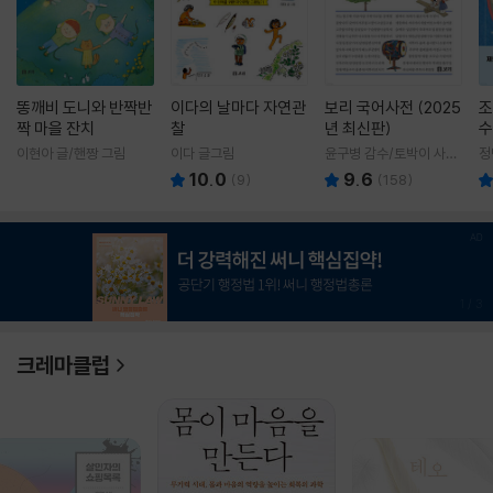
똥깨비 도니와 반짝반
이다의 날마다 자연관
보리 국어사전 (2025
조
짝 마을 잔치
찰
년 최신판)
수
이현아 글/핸짱 그림
이다 글그림
윤구병 감수/토박이 사전
정
편찬실 편
10.0
9.6
(
9
)
(
158
)
1
/
3
크레마클럽