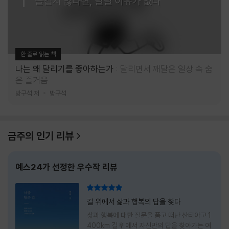
즐겁지 않다면, 달릴 이유가 없다
한 줄로 읽는 책
나는 왜 달리기를 좋아하는가
달리면서 깨달은 일상 속 숨
은 즐거움
방구석 저
방구석
금주의 인기 리뷰
예스24가 선정한 우수작 리뷰
리뷰 총점
길 위에서 삶과 행복의 답을 찾다
삶과 행복에 대한 질문을 품고 떠난 산티아고 1
400km 길 위에서 자신만의 답을 찾아가는 여