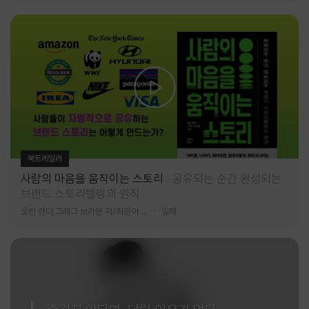
북트레일러
사람의 마음을 움직이는 스토리
공유되는 순간 완성되는
브랜드 스토리텔링의 원칙
로빈 랜디,그레그 브라운 저/최은아 역
알레