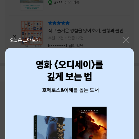
a***i
님의 리뷰
YES마니아 : 로얄
리뷰 총점
작고 즐거운 경험을 많이 하기, 불행과 불안을
3
회피하지 말기, 그리고 좋은 사람을 많이 만나
추천 17건
댓글 17건
닫기
오늘은 그만 보기
기.
h*******1
님의 리뷰
공지
8월 신용카드 무이자할부 안내
2026-08-01
로그인
최근 본 상품
주문/배송
고객센터 1544-3800
티켓 1544-6399
중고샵 1566-4295
eBook 1:1문의/채팅상담
예스이십사(주) 사업자 정보
이용약관
개인정보처리방침
청소년보호정책
PC버전
회사소개
거래처관계자께