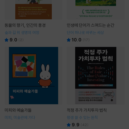
동물의 향기, 인간의 풍경
인생에 단어가 스며드는 순간
숲과 길 위 생명의 여정
단어 하나로 바뀌는 세상
9.0
10.0
(
2
)
(
17
)
미피와 예술가들
적정 주가 가치투자 법칙
미피, 미술관에 가다
평생 쓸 수 있는 원칙
9.9
(
42
)