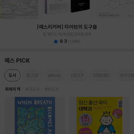
[예스리커버] 타이탄의 도구들
팀 페리스 저/박선령,정지현 공역
9.3
(
1,396
)
예스 PICK
도서
중고샵
eBook
CD/LP
DVD/BD
문구/GI
화제의 책
외국도서
세트도서