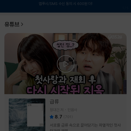
앱푸시/SMS 수신 동의 시 600원 더!
1
/
6
유튜브
급류
정대건 저
민음사
8.7
(
701
)
서로를 급류 속으로 끌어당기는 파멸적인 첫사