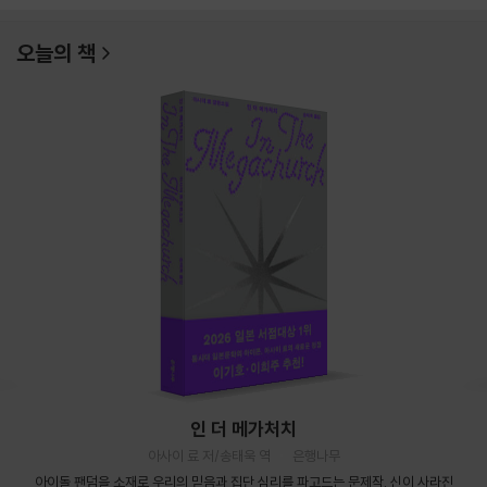
오늘의 책
인 더 메가처치
아사이 료 저/송태욱 역
은행나무
아이돌 팬덤을 소재로 우리의 믿음과 집단 심리를 파고드는 문제작. 신이 사라진