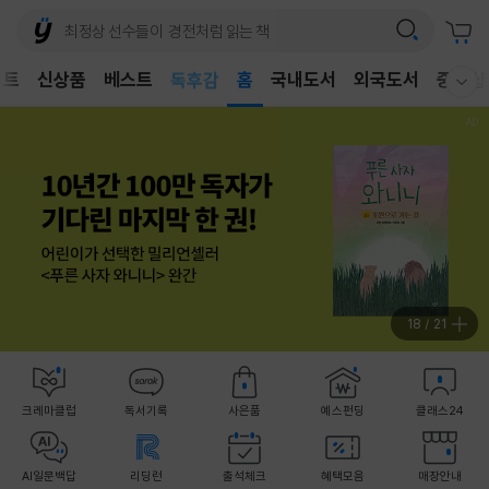
어린이
벤트
신상품
베스트
독후감
홈
국내도서
외국도서
중고샵
웰컴메뉴 모두보기
어린이
19
/
21
크레마클럽
독서기록
사은품
예스펀딩
클래스24
AI일문백답
리딩런
출석체크
혜택모음
매장안내