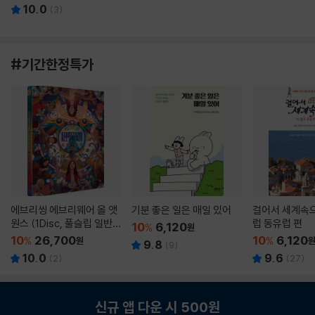
10.0
(
3
)
#기간한정특가
에브리씽 에브리웨어 올 앳
기분 좋은 일은 매일 있어
걸어서 세계속으
원스 (1Disc, 풀슬립 일반
럽 동유럽 편
10
6,120
%
원
판) : 블루레이
10
26,700
10
6,120
%
원
%
9.8
(
9
)
10.0
9.6
(
2
)
(
27
)
신규 앱 다운 시 500원