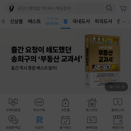
벤트
신상품
베스트
어린이
홈
국내도서
외국도서
중고샵
웰컴메뉴 모두보기
독후감
어린이
18
/
21
크레마클럽
독서기록
사은품
예스펀딩
클래스24
AI일문백답
리딩런
출석체크
혜택모음
매장안내