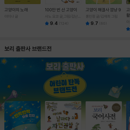
고양이의 노래
100만 번 산 고양이
고양이 해결사 깜냥 9
고
활
이미나 글
사노 요코 글,그림/김난주
홍민정 글/김재희 그림
렇
역
이
9.4
9.7
(
124
)
(
60
)
보리 출판사 브랜드전