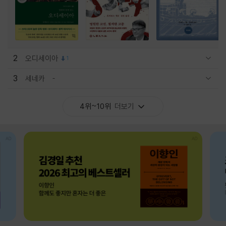
2
오디세이아
1
관련상품 보이기/감축
3
세네카
관련상품 보이기/감축
4위~10위
더보기