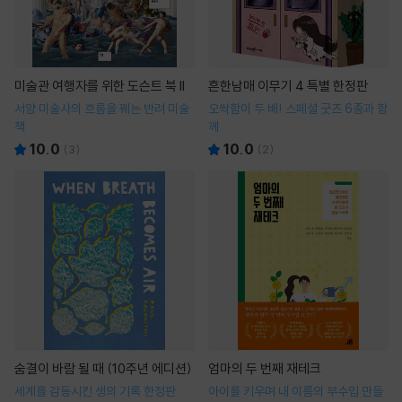
미술관 여행자를 위한 도슨트 북 II
흔한남매 이무기 4 특별 한정판
서양 미술사의 흐름을 꿰는 반려 미술
오싹함이 두 배! 스페셜 굿즈 6종과 함
책
께
10.0
10.0
(
3
)
(
2
)
숨결이 바람 될 때 (10주년 에디션)
엄마의 두 번째 재테크
세계를 감동시킨 생의 기록 한정판
아이를 키우며 내 이름의 부수입 만들