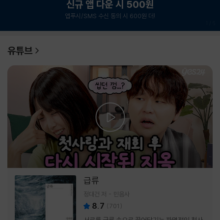
신규 앱 다운 시 500원
앱푸시/SMS 수신 동의 시 600원 더!
1
/
6
유튜브
급류
정대건 저
민음사
8.7
(
701
)