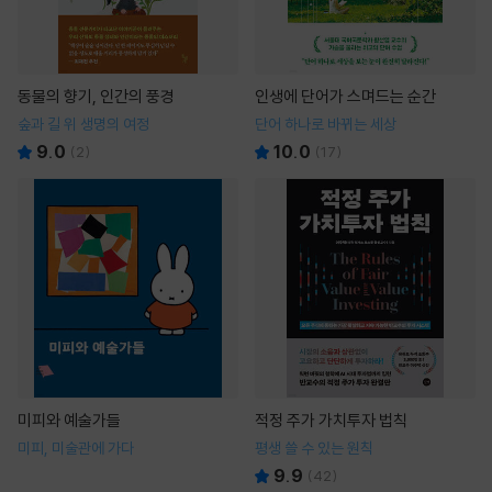
동물의 향기, 인간의 풍경
인생에 단어가 스며드는 순간
숲과 길 위 생명의 여정
단어 하나로 바뀌는 세상
9.0
10.0
(
2
)
(
17
)
미피와 예술가들
적정 주가 가치투자 법칙
미피, 미술관에 가다
평생 쓸 수 있는 원칙
9.9
(
42
)