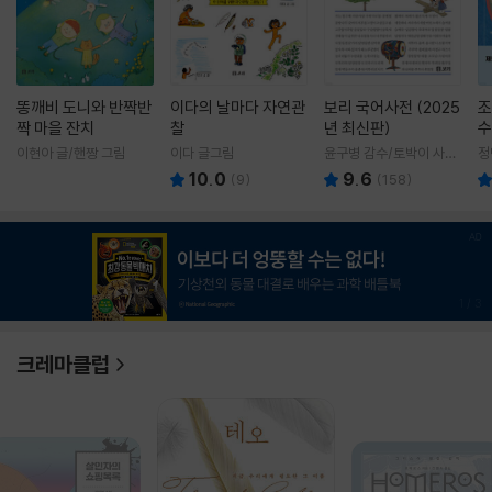
똥깨비 도니와 반짝반
이다의 날마다 자연관
보리 국어사전 (2025
조
짝 마을 잔치
찰
년 최신판)
수
이현아 글/핸짱 그림
이다 글그림
윤구병 감수/토박이 사전
정
편찬실 편
10.0
9.6
(
9
)
(
158
)
1
/
3
크레마클럽