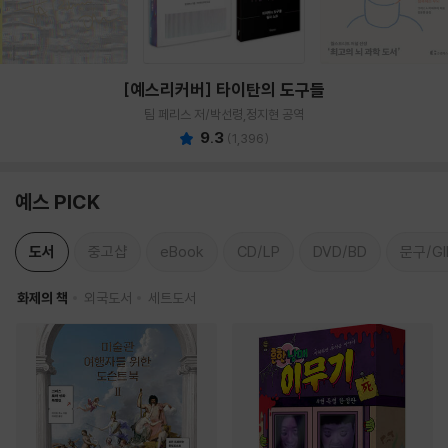
[예스리커버] 타이탄의 도구들
팀 페리스 저/박선령,정지현 공역
9.3
(
1,396
)
예스 PICK
도서
중고샵
eBook
CD/LP
DVD/BD
문구/GI
화제의 책
외국도서
세트도서