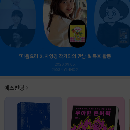
『마음요리 2』차영경 작가와의 만남 & 독후 활동
2026.09.05.
예스24 강서NC점
예스펀딩