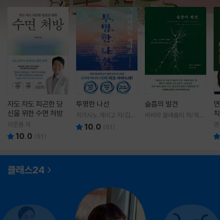
자도 자도 피곤한 당
투명한 나선
슬픔의 발견
연
신을 위한 수면 처방
칙
히가시노 게이고 저/김선
바버라 블래츨리 저/제효
영 역
영 역
이준용 저
영
10.0
(
61
)
10.0
(
51
)
클래스24