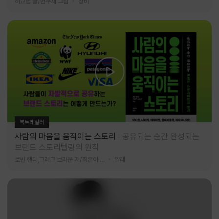
허교범 글/변우재 그림
창비
북트레일러
사람의 마음을 움직이는 스토리
공유되는 순간 완성되는
브랜드 스토리텔링의 원칙
로빈 랜디,그레그 브라운 저/최은아 역
알레