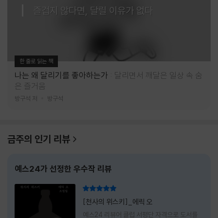
즐겁지 않다면, 달릴 이유가 없다
한 줄로 읽는 책
나는 왜 달리기를 좋아하는가
달리면서 깨달은 일상 속 숨
은 즐거움
방구석 저
방구석
금주의 인기 리뷰
예스24가 선정한 우수작 리뷰
리뷰 총점
[천사의 위스키]_에릭 오
예스24 리뷰어 클럽 서평단 자격으로 도서를