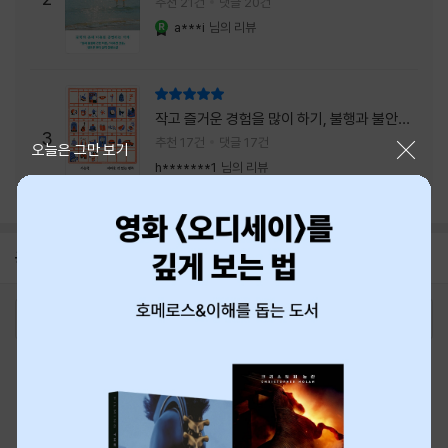
추천 21건
댓글 20건
a***i
님의 리뷰
YES마니아 : 로얄
리뷰 총점
작고 즐거운 경험을 많이 하기, 불행과 불안을
3
회피하지 말기, 그리고 좋은 사람을 많이 만나
추천 17건
댓글 17건
닫기
오늘은 그만 보기
기.
h*******1
님의 리뷰
공지
8월 신용카드 무이자할부 안내
2026-08-01
로그인
최근 본 상품
주문/배송
고객센터 1544-3800
티켓 1544-6399
중고샵 1566-4295
eBook 1:1문의/채팅상담
예스이십사(주) 사업자 정보
이용약관
개인정보처리방침
청소년보호정책