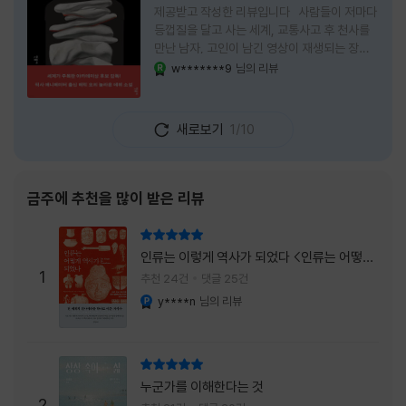
제공받고 작성한 리뷰입니다 사람들이 저마다
등껍질을 달고 사는 세계, 교통사고 후 천사를
만난 남자, 고인이 남긴 영상이 재생되는 장례
식장에서 똥을 싼 개. 이 책에는 몇 줄만 읽어도
w*******9
님의 리뷰
YES마니아 : 로얄
그다음 장면이 궁금해지는 이야기들이 가득하
다. 한 편만 읽고 덮으려 했는데, 다음 이야기로
넘어가 있었다. 소설을 읽으면서 잘 만든 단편
새로보기
1/10
애니메이션 여러 편을 차례로 보는 기분이 들었
다. (이건 저자가 픽사 애니메이터라는 소개 글
을 봐서 더 그렇게 생각했을 수도 있다.) 장면은
선명하게 그려졌고, 한 편이 끝날 때마다 질문
금주에 추천을 많이 받은 리뷰
이 뒤따라왔다. 감출 수 없는 세계는 더 다정할
까 「등껍질」의 세계에서 사람들은 저마다 다른
리뷰 총점
등껍질을 달고 살아간다. 몸의 일부이면서 한
인류는 이렇게 역사가 되었다 <인류는 어떻게
사람을 표현하는 수단
1
역사가 되었나>
추천 24건
댓글 25건
y****n
님의 리뷰
YES마니아 : 플래티넘
리뷰 총점
누군가를 이해한다는 것
2