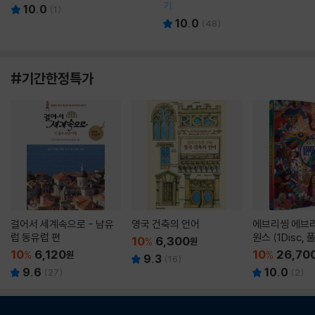
기
10.0
(
1
)
10.0
(
48
)
#기간한정특가
걸어서 세계속으로 - 남유
영국 건축의 언어
에브리씽 에브리
럽 동유럽 편
원스 (1Disc,
10
6,300
%
원
판) : 블루레이
10
6,120
10
26,70
%
원
%
9.3
(
16
)
9.6
10.0
(
27
)
(
2
)