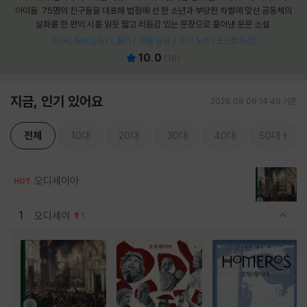
아이들. 75명의 친구들을 대표해 법정에 선 한 소년과 부당한 차별에 맞선 공동체의
실화를 한 편의 시를 읽듯 짧고 리듬감 있는 문장으로 풀어낸 운문 소설.
[단독] 독서집게 / L홀더 / 여름 담요 / 무지 노트 (포인트차감)
10.0
(
16
)
지금, 인기 있어요
2026.08.09 14:49 기준
전체
10대
20대
30대
40대
50대
오디세이아
HOT
1
오디세이
1
관련상품 보이기/감축