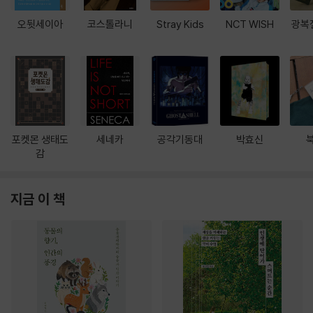
오뒷세이아
코스톨라니
Stray Kids
NCT WISH
광복
포켓몬 생태도
세네카
공각기동대
박효신
감
지금 이 책