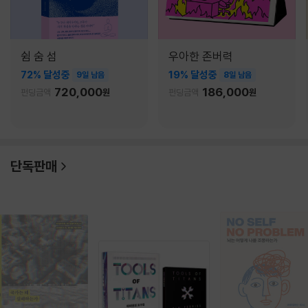
쉼 숨 섬
우아한 존버력
72% 달성중
19% 달성중
9일 남음
8일 남음
720,000
186,000
펀딩금액
원
펀딩금액
원
단독판매