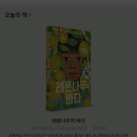
오늘의 책
레몬나무의 바다
마리아 돌로레스 아길라 글/김난령 역
밝은미래
피부색과 언어가 다르다는 이유로 학교에서 쫓겨난 열두 살 로베르토와 멕시코계