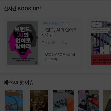
실시간 BOOK UP!
구매 장면을 선점하라
브랜드, AI의 언어로
말하라
박세용 저/정진호 그림
책만
AEO와 GEO로 설계하
는 브랜딩
예스24 핫 이슈