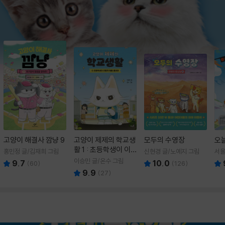
고양이 해결사 깜냥 9
고양이 제제의 학교생
모두의 수영장
오
활 1 : 초등학생이 이
홍민정 글/김재희 그림
신현경 글/노예지 그림
서율
렇게 힘들 줄이야
이승민 글/온수 그림
9.7
10.0
(
60
)
(
126
)
9.9
(
27
)