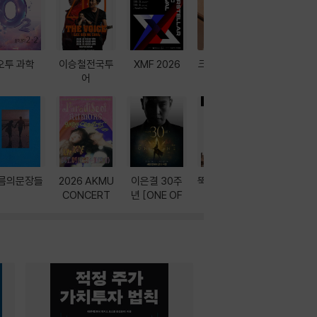
오투 과학
이승철전국투
XMF 2026
크레마 이북 리
방학에는 
어
더기
포터
름의문장들
2026 AKMU
이은결 30주
뚝딱! AI 3대장
이달의 인
CONCERT
년 [ONE OF
과
ONE]