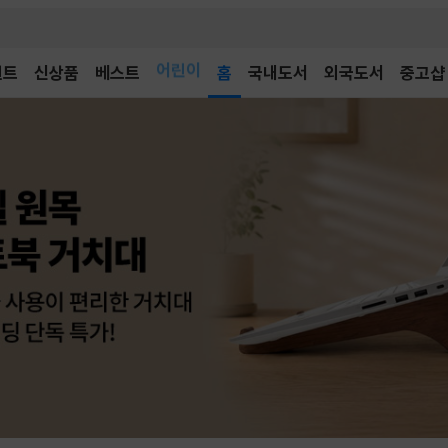
어린이
벤트
신상품
베스트
독후감
홈
국내도서
외국도서
중고샵
어린이