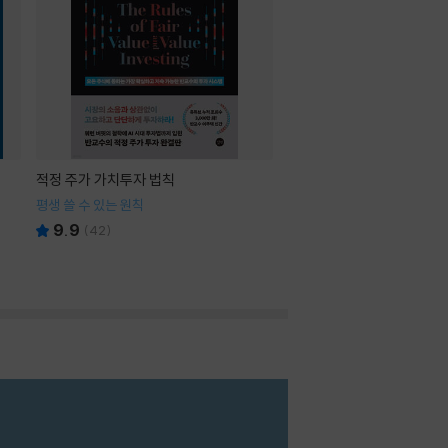
적정 주가 가치투자 법칙
평생 쓸 수 있는 원칙
9.9
(
42
)