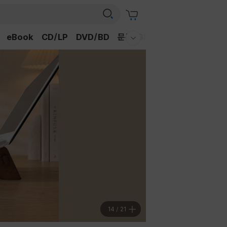
eBook
CD/LP
DVD/BD
문구/GIFT
티켓
채널예스
웰컴메뉴 모두보기
15
/
21