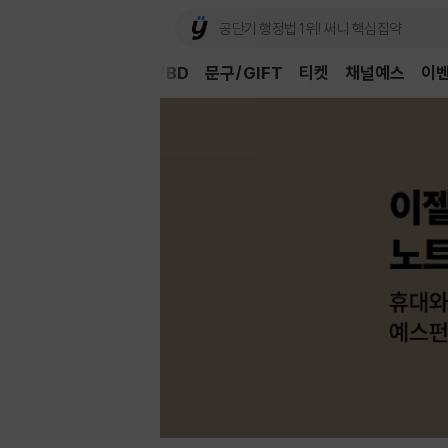
Book
CD/LP
DVD/BD
문구/GIFT
티켓
채널예스
이