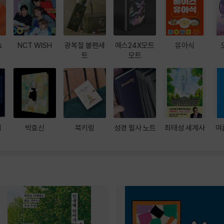
s
NCT WISH
광복절 볼펜세
예스24X모트
유아식
트
모트
대
박효신
북키링
성경 필사 노트
최태성 세계사
여