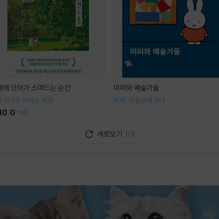
생에 단어가 스며드는 순간
미피와 예술가들
 하나로 바뀌는 세상
미피, 미술관에 가다
10.0
(
16
)
새로보기
1/3