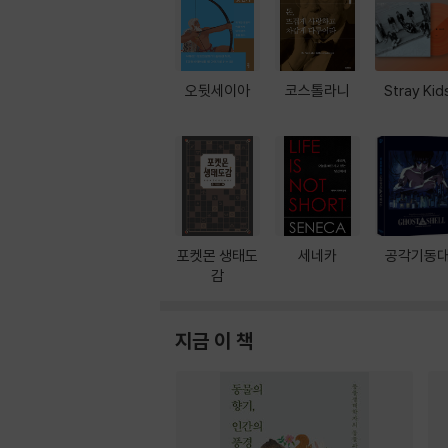
오뒷세이아
코스톨라니
Stray Kid
포켓몬 생태도
세네카
공각기동
감
지금 이 책