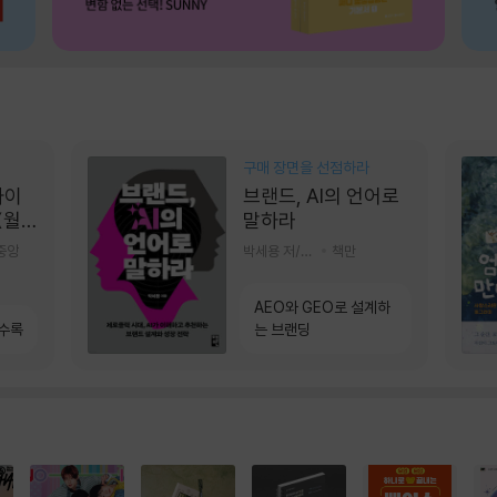
구매 장면을 선점하라
콰이
브랜드, AI의 언어로
(월
말하라
]
중앙
박세용 저/정진호 그림
책만
AEO와 GEO로 설계하
 수록
는 브랜딩