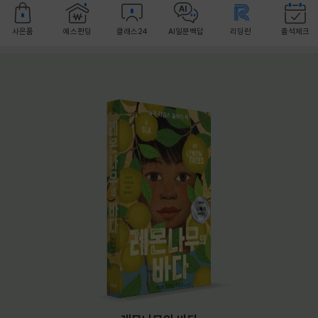
사은품
예스펀딩
클래스24
AI일문백답
리딩런
출석체크