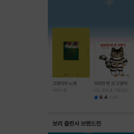
고양이의 노래
100만 번 산 고양이
이미나 글
사노 요코 글,그림/김난주
역
9.4
(
124
)
보리 출판사 브랜드전