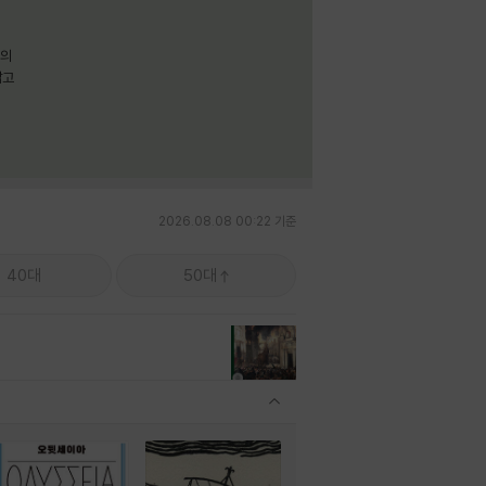
명의
짧고
2026.08.08 00:22 기준
40대
50대
관련상품 보이기/감축