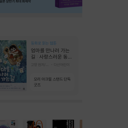
동화로 읽는 웹툰
엄마를 만나러 가는
길 : 사랑스러운 동그
라미
고먕 원저/김영리 글
다산어린이
모리 아크릴 스탠드 단독
굿즈