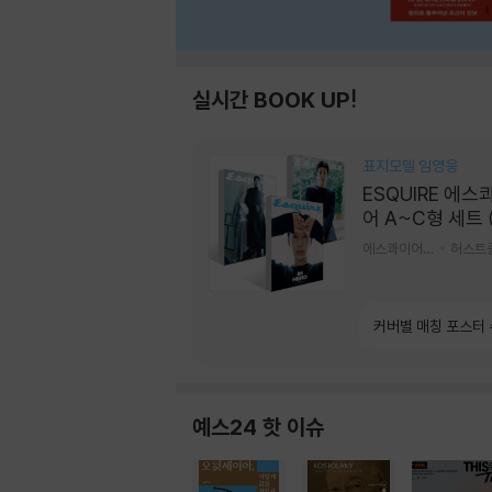
실시간 BOOK UP!
표지모델 임영웅
ESQUIRE 에스
어 A~C형 세트 
간) : 9월 [2026
에스콰이어편집부 편
허스트
커버별 매칭 포스터
예스24 핫 이슈