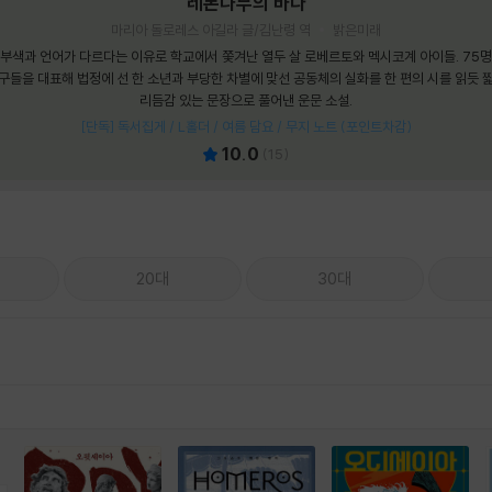
레몬나무의 바다
마리아 돌로레스 아길라 글/김난령 역
밝은미래
부색과 언어가 다르다는 이유로 학교에서 쫓겨난 열두 살 로베르토와 멕시코계 아이들. 75
구들을 대표해 법정에 선 한 소년과 부당한 차별에 맞선 공동체의 실화를 한 편의 시를 읽듯 
리듬감 있는 문장으로 풀어낸 운문 소설.
[단독] 독서집게 / L홀더 / 여름 담요 / 무지 노트 (포인트차감)
10.0
(
15
)
20대
30대