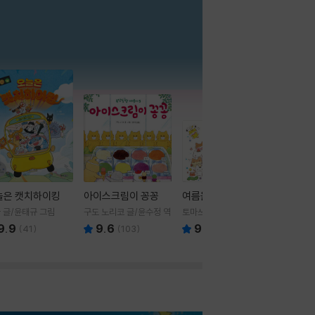
더보기
늘은 캣치하이킹
아이스크림이 꽁꽁
여름을 부탁해
 글/윤태규 그림
구도 노리코 글/윤수정 역
토마쓰리 글그림
9.9
9.6
9.8
(
41
)
(
103
)
(
24
)