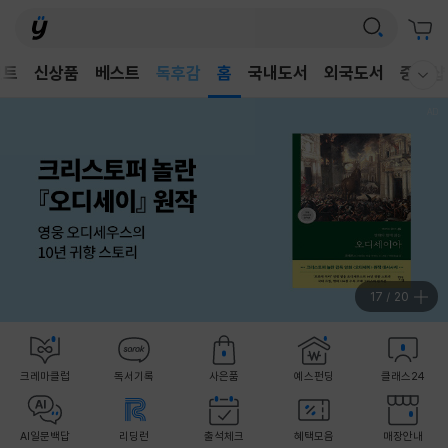
어린이
독후감
벤트
신상품
베스트
홈
국내도서
외국도서
중고샵
웰컴메뉴 모두보기
어린이
17
/
20
크레마클럽
독서기록
사은품
예스펀딩
클래스24
AI일문백답
리딩런
출석체크
혜택모음
매장안내