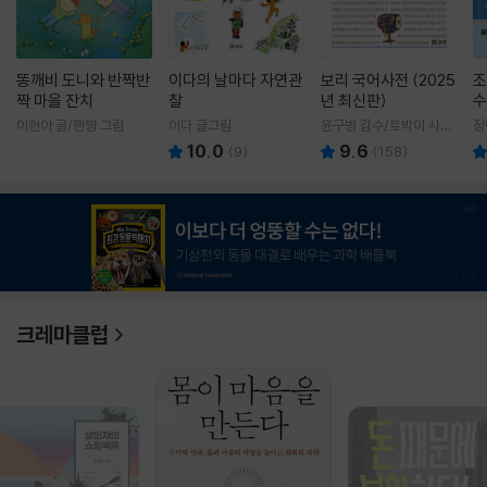
똥깨비 도니와 반짝반
이다의 날마다 자연관
보리 국어사전 (2025
조
짝 마을 잔치
찰
년 최신판)
수
이현아 글/핸짱 그림
이다 글그림
윤구병 감수/토박이 사전
정
편찬실 편
10.0
9.6
(
9
)
(
158
)
1
/
3
크레마클럽