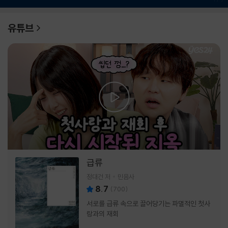
유튜브
급류
정대건 저
민음사
8.7
(
700
)
서로를 급류 속으로 끌어당기는 파멸적인 첫사
랑과의 재회