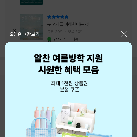
리뷰 총점
누군가를 이해한다는 것
3
추천 20건
댓글 20건
닫기
오늘은 그만 보기
a***i
님의 리뷰
YES마니아 : 로얄
공지
8월 신용카드 무이자할부 안내
2026-08-01
로그인
최근 본 상품
주문/배송
고객센터 1544-3800
티켓 1544-6399
중고샵 1566-4295
eBook 1:1문의/채팅상담
예스이십사(주) 사업자 정보
이용약관
개인정보처리방침
청소년보호정책
PC버전
회사소개
거래처관계자께
도서홍보
광고