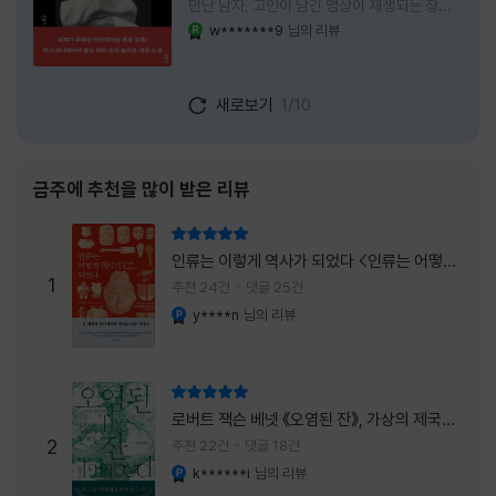
만난 남자, 고인이 남긴 영상이 재생되는 장례
식장에서 똥을 싼 개. 이 책에는 몇 줄만 읽어도
w*******9
님의 리뷰
YES마니아 : 로얄
그다음 장면이 궁금해지는 이야기들이 가득하
다. 한 편만 읽고 덮으려 했는데, 다음 이야기로
넘어가 있었다. 소설을 읽으면서 잘 만든 단편
새로보기
1/10
애니메이션 여러 편을 차례로 보는 기분이 들었
다. (이건 저자가 픽사 애니메이터라는 소개 글
을 봐서 더 그렇게 생각했을 수도 있다.) 장면은
선명하게 그려졌고, 한 편이 끝날 때마다 질문
금주에 추천을 많이 받은 리뷰
이 뒤따라왔다. 감출 수 없는 세계는 더 다정할
까 「등껍질」의 세계에서 사람들은 저마다 다른
리뷰 총점
등껍질을 달고 살아간다. 몸의 일부이면서 한
인류는 이렇게 역사가 되었다 <인류는 어떻게
사람을 표현하는 수단
1
역사가 되었나>
추천 24건
댓글 25건
y****n
님의 리뷰
YES마니아 : 플래티넘
리뷰 총점
로버트 잭슨 베넷 《오염된 잔》, 가상의 제국이
주는 실감과 미스터리 사건의 치밀함이 이루어
2
추천 22건
댓글 18건
내는 최상의 시너지...
k******i
님의 리뷰
YES마니아 : 플래티넘