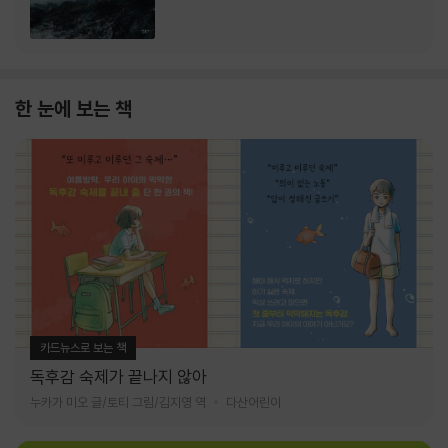
한 눈에 보는 책
카드뉴스로 보는 책
독후감 숙제가 끝나지 않아
누카가 미오 글/토티 그림/김지영 역
다산어린이