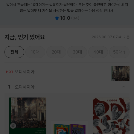
앞에서 흔들리는 10대에게는 길잡이가 필요하다. 모든 것이 불안하고 생각처럼 되지
않는 날에도 나 자신을 사랑하는 법을 알려주는 마음 성장 안내서.
10.0
(
34
)
지금, 인기 있어요
2026.08.07 07:41 기준
전체
10대
20대
30대
40대
50대
오디세이아
HOT
1
오디세이아
관련상품 보이기/감축