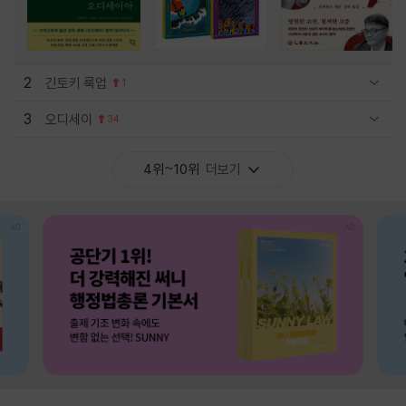
2
긴토키 룩업
1
관련상품 보이기/감축
3
오디세이
34
관련상품 보이기/감축
4위~10위
더보기