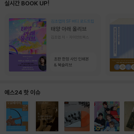
실시간 BOOK UP!
김초엽의 SF 버디 로드트립
태양 아래 올리브
김초엽 저
자이언트북스
초판 한정 사인 인쇄본
& 북슬리브
예스24 핫 이슈