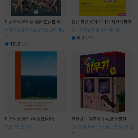
미술관 여행자를 위한 도슨트 북 II
임신 출산 육아 대백과 최신개정판
서양 미술사의 흐름을 꿰는 반려 미술
초보 부모를 위한 육아 바이블
책
8.7
(
27
)
10.0
(
3
)
미움받을 용기 (특별합본판)
흔한남매 이무기 4 특별 한정판
모든 고민은 관계
오싹함이 두 배! 스페셜 굿즈 6종과 함
께