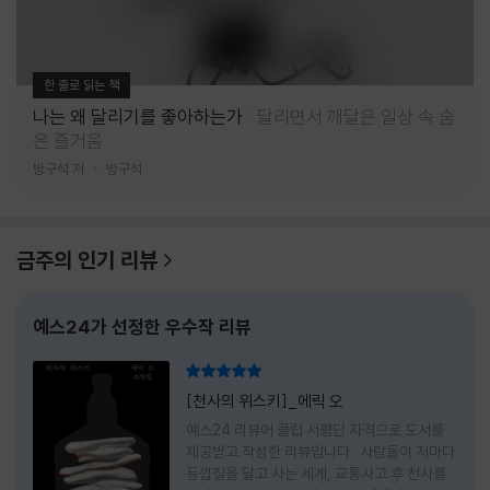
한 줄로 읽는 책
나는 왜 달리기를 좋아하는가
달리면서 깨달은 일상 속 숨
은 즐거움
방구석 저
방구석
금주의 인기 리뷰
예스24가 선정한 우수작 리뷰
리뷰 총점
[천사의 위스키]_에릭 오
예스24 리뷰어 클럽 서평단 자격으로 도서를
제공받고 작성한 리뷰입니다 사람들이 저마다
등껍질을 달고 사는 세계, 교통사고 후 천사를