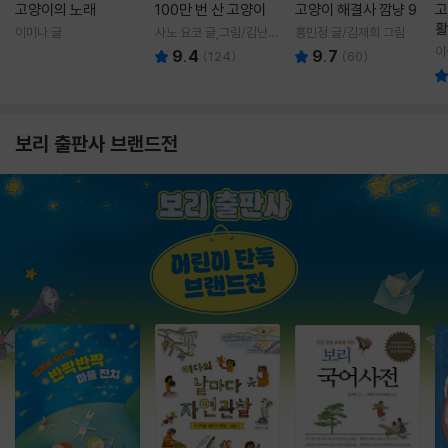
고양이의 노래
100만 번 산 고양이
고양이 해결사 깜냥 9
고
활
이미나 글
사노 요코 글,그림/김난주
홍민정 글/김재희 그림
렇
역
이
9.4
9.7
(
124
)
(
60
)
보리 출판사 브랜드전