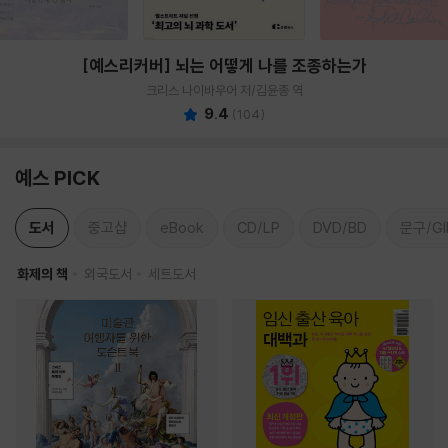
[예스리커버] 뇌는 어떻게 나를 조종하는가
크리스 나이바우어 저/김윤종 역
9.4
(
104
)
예스 PICK
도서
중고샵
eBook
CD/LP
DVD/BD
문구/GI
화제의 책
외국도서
세트도서