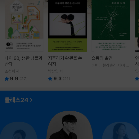
나이 60, 생판 남들과
지푸라기 왕관을 쓴
슬픔의 발견
연
산다
여자
칙
바버라 블래츨리 저/제효
영 역
조선희 저
박상영 저
영
9.9
9.3
(
27
)
(
21
)
클래스24