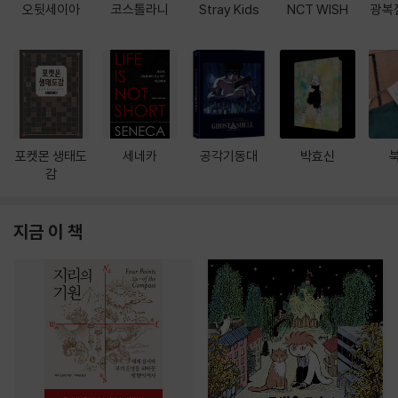
오뒷세이아
코스톨라니
Stray Kids
NCT WISH
광복
포켓몬 생태도
세네카
공각기동대
박효신
감
지금 이 책