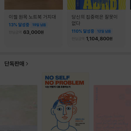
이젤 원목 노트북 거치대
당신의 집중력은 잘못이
없다
13% 달성중
19일 남음
110% 달성중
63,000
12일 남음
펀딩금액
원
1,104,800
펀딩금액
원
단독판매