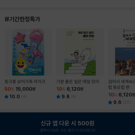
#기간한정특가
핑크퐁 상어가족 마이크
기분 좋은 일은 매일 있어
걸어서 세계속으
럽 동유럽 편
50
15,000
10
6,120
%
원
%
원
10
6,120
%
10.0
9.8
(
4
)
(
9
)
9.6
(
27
)
신규 앱 다운 시 500원
앱푸시/SMS 수신 동의 시 600원 더!
1
/
6