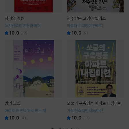
지리의 기원
저주받은 고양이 펠리스
동서남북의 기원과 의미
아름다운 고양이 판타지
10.0
10.0
(
12
)
(
9
)
밤의 교실
쏘쿨의 구축명품 아파트 내집마련
아이도 어른도 위로 받는 책
가장 현실적인 내집마련
10.0
10.0
(
4
)
(
13
)