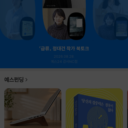
『급류』 정대건 작가 북토크
2026.08.28.
예스24 강서NC점
예스펀딩