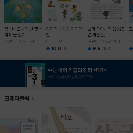
똥깨비 도니와 반짝반
이다의 날마다 자연관
보리 국어사전 (2025
조
짝 마을 잔치
찰
년 최신판)
수
이현아 글/핸짱 그림
이다 글그림
윤구병 감수/토박이 사전
정
편찬실 편
10.0
9.6
(
9
)
(
158
)
1
/
3
크레마클럽