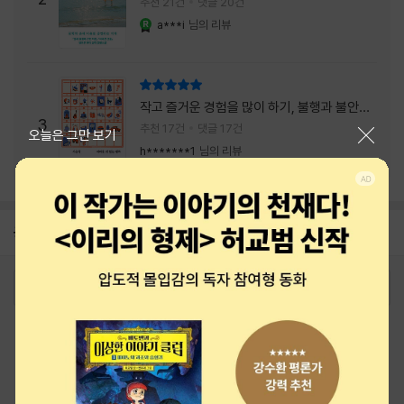
추천 21건
댓글 20건
a***i
님의 리뷰
YES마니아 : 로얄
리뷰 총점
작고 즐거운 경험을 많이 하기, 불행과 불안을
3
회피하지 말기, 그리고 좋은 사람을 많이 만나
추천 17건
댓글 17건
닫기
오늘은 그만 보기
기.
h*******1
님의 리뷰
공지
26년 NBCI 수상 안내
2026-08-01
로그인
최근 본 상품
주문/배송
고객센터 1544-3800
티켓 1544-6399
중고샵 1566-4295
eBook 1:1문의/채팅상담
예스이십사(주) 사업자 정보
이용약관
개인정보처리방침
청소년보호정책