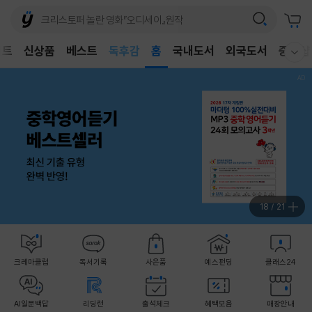
어린이
벤트
신상품
베스트
독후감
홈
국내도서
외국도서
중고샵
웰컴메뉴 모두보기
어린이
19
/
21
크레마클럽
독서기록
사은품
예스펀딩
클래스24
AI일문백답
리딩런
출석체크
혜택모음
매장안내