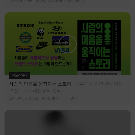
누카가 미오 글/토티 그림/김지영 역
다산어린이
북트레일러
사람의 마음을 움직이는 스토리
공유되는 순간 완성되는
브랜드 스토리텔링의 원칙
로빈 랜디,그레그 브라운 저/최은아 역
알레