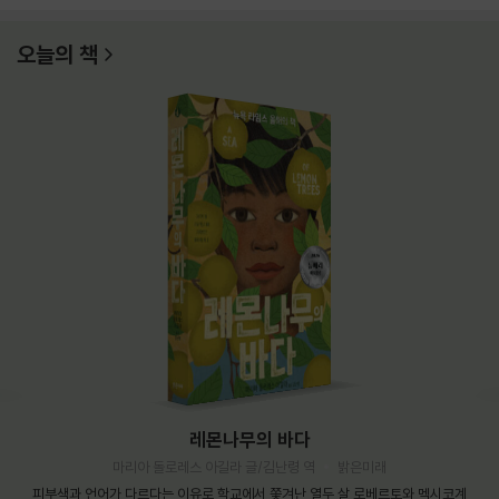
오늘의 책
레몬나무의 바다
마리아 돌로레스 아길라 글/김난령 역
밝은미래
피부색과 언어가 다르다는 이유로 학교에서 쫓겨난 열두 살 로베르토와 멕시코계