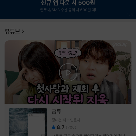
신규 앱 다운 시 500원
앱푸시/SMS 수신 동의 시 600원 더!
1
/
6
유튜브
급류
정대건 저
민음사
8.7
(
700
)