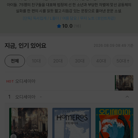
아이들. 75명의 친구들을 대표해 법정에 선 한 소년과 부당한 차별에 맞선 공동체의
실화를 한 편의 시를 읽듯 짧고 리듬감 있는 문장으로 풀어낸 운문 소설.
[단독] 독서집게 / L홀더 / 여름 담요 / 무지 노트 (포인트차감)
10.0
(
16
)
지금, 인기 있어요
2026.08.09 08:49 기준
전체
10대
20대
30대
40대
50대
오디세이아
HOT
1
오디세이아
관련상품 보이기/감축