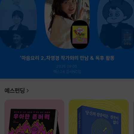
『마음요리 2』차영경 작가와의 만남 & 독후 활동
2026.09.05.
예스24 강서NC점
예스펀딩