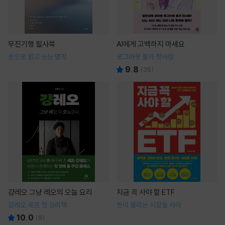
무진기행 필사북
AI에게 고백하지 마세요
손으로 읽고 쓰는 명작
로그아웃 불가 첫사랑
9.8
(
35
)
걍레오 그냥 레오의 오늘 요리
지금 꼭 사야 할 ETF
강레오 셰프 첫 요리책
돈이 몰리는 시장을 사라
10.0
(
8
)