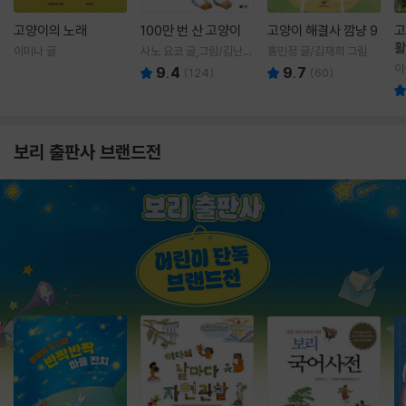
고양이의 노래
100만 번 산 고양이
고양이 해결사 깜냥 9
고
활
이미나 글
사노 요코 글,그림/김난주
홍민정 글/김재희 그림
렇
역
이
9.4
9.7
(
124
)
(
60
)
보리 출판사 브랜드전