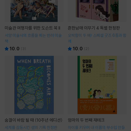
미술관 여행자를 위한 도슨트 북 II
흔한남매 이무기 4 특별 한정판
서양 미술사의 흐름을 꿰는 반려 미술
오싹함이 두 배! 스페셜 굿즈 6종과 함
책
께
10.0
10.0
(
3
)
(
2
)
숨결이 바람 될 때 (10주년 에디션)
엄마의 두 번째 재테크
세계를 감동시킨 생의 기록 한정판
아이를 키우며 내 이름의 부수입 만들