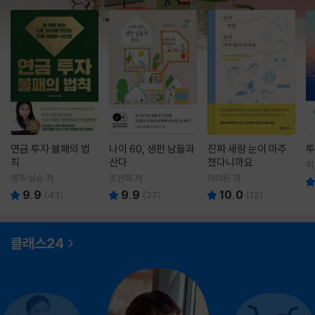
연금 투자 불패의 법
나이 60, 생판 남들과
진짜 새랑 눈이 마주
투
칙
산다
쳤다니까요
히
영
영주 닐슨 저
조선희 저
이이은 저
9.9
9.9
10.0
(
43
)
(
27
)
(
12
)
클래스24