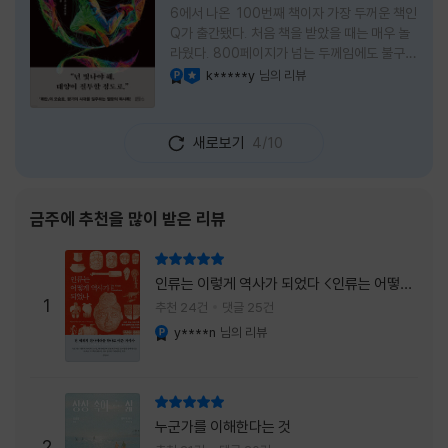
6에서 나온 100번째 책이자 가장 두꺼운 책인
Q가 출간됐다. 처음 책을 받았을 때는 매우 놀
라웠다. 800페이지가 넘는 두께임에도 불구하
고 생각보다 책이 가벼웠다. 여기에 측면을 영
k*****y
님의 리뷰
YES마니아 : 플래티넘
이달의 사락
롱하게 수놓은 색감. 그냥 바라만 보고 있어도
황홀경에 이를 지경이었다. * 그런데 여기에
제목이 Q란다. 처음 제목을 봤을 때 나는 질문
새로보기
4/10
을 의미하는 Question을 떠올렸다. 하지만 이
단어에는 논의, 또는 처리해야 할 문제라는 뜻
도 담겨져 있다. 작가님은 나에게 질문을 던지
려는 걸까, 아니면 같이 논의를 하자는 걸까 고
금주에 추천을 많이 받은 리뷰
개를 갸웃거리며 책을 펴들었다. * 틈만 나면
경적을 울리고 욕을 입에 달고 사는 선배와 일
리뷰 총점
하고 있는 하치. 히토미 클린이라는 청소업체
인류는 이렇게 역사가 되었다 <인류는 어떻게
직원으로 일하는 그녀가 바라는 것은 그저 고요
1
역사가 되었나>
추천 24건
댓글 25건
한
y****n
님의 리뷰
YES마니아 : 플래티넘
리뷰 총점
누군가를 이해한다는 것
2