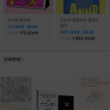
우아한 존버력
당신의 집중력은 잘못이
없다
17% 달성중
8일 남음
185% 달성중
170,500
10일 남음
펀딩금액
원
1,850,300
펀딩금액
원
단독판매