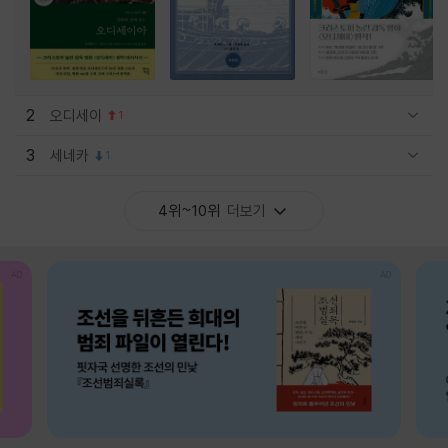
2
오디세이
1
관련상품 보이기/감축
3
세네카
1
관련상품 보이기/감축
4위~10위
더보기