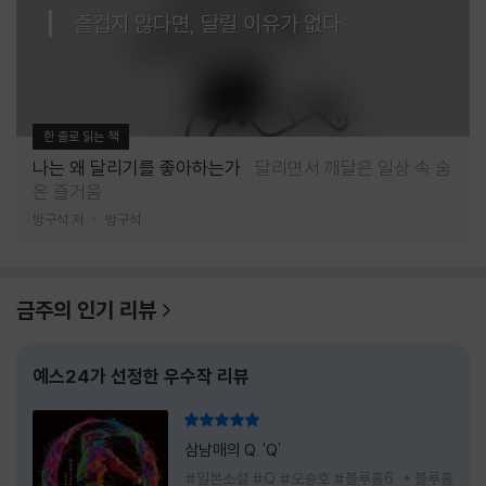
즐겁지 않다면, 달릴 이유가 없다
한 줄로 읽는 책
나는 왜 달리기를 좋아하는가
달리면서 깨달은 일상 속 숨
은 즐거움
방구석 저
방구석
금주의 인기 리뷰
예스24가 선정한 우수작 리뷰
리뷰 총점
삼남매의 Q. 'Q'
#일본소설 #Q #오승호 #블루홀6 * 블루홀