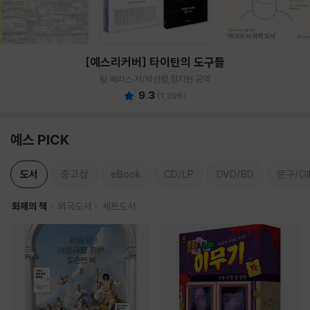
[예스리커버] 타이탄의 도구들
팀 페리스 저/박선령,정지현 공역
9.3
(
1,396
)
예스 PICK
도서
중고샵
eBook
CD/LP
DVD/BD
문구/GI
화제의 책
외국도서
세트도서