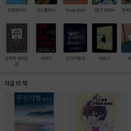
오뒷세이아
코스톨라니
Stray Kids
NCT WISH
광복
포켓몬 생태도
세네카
공각기동대
박효신
감
지금 이 책