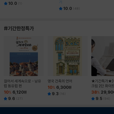
기
10.0
(
1
)
10.0
(
48
)
#기간한정특가
걸어서 세계속으로 - 남유
영국 건축의 언어
★기간특가★[
럽 동유럽 편
크림 2단 화이
10
6,300
%
원
10
6,120
38
29,90
%
원
%
9.3
(
16
)
9.6
9.5
(
27
)
(
94
)