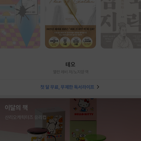
테오
앨런 레비 저/노지양 역
첫 달 무료, 무제한 독서라이프
이달의 책
산리오캐릭터즈 유리컵