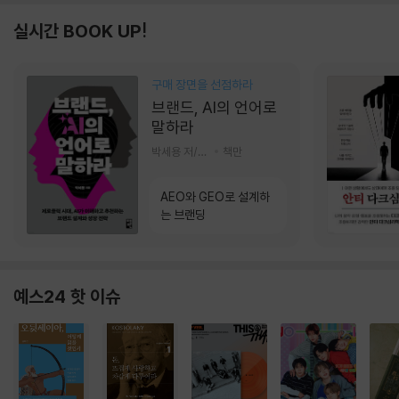
실시간 BOOK UP!
구매 장면을 선점하라
브랜드, AI의 언어로
말하라
박세용 저/정진호 그림
책만
AEO와 GEO로 설계하
는 브랜딩
예스24 핫 이슈