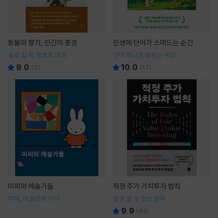
동물의 향기, 인간의 풍경
인생에 단어가 스며드는 순간
숲과 길 위 생명의 여정
단어 하나로 바뀌는 세상
9.0
10.0
(
2
)
(
17
)
미피와 예술가들
적정 주가 가치투자 법칙
미피, 미술관에 가다
평생 쓸 수 있는 원칙
9.9
(
42
)