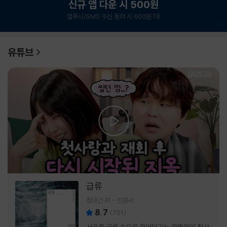
신규 앱 다운 시 500원
앱푸시/SMS 수신 동의 시 600원 더!
1
/
6
유튜브
급류
정대건 저
민음사
8.7
(
701
)