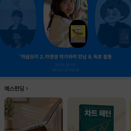
『마음요리 2』차영경 작가와의 만남 & 독후 활동
2026.09.05.
예스24 강서NC점
예스펀딩