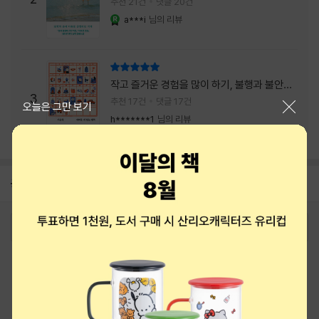
추천 21건
댓글 20건
a***i
님의 리뷰
YES마니아 : 로얄
리뷰 총점
작고 즐거운 경험을 많이 하기, 불행과 불안을
3
회피하지 말기, 그리고 좋은 사람을 많이 만나
추천 17건
댓글 17건
닫기
오늘은 그만 보기
기.
h*******1
님의 리뷰
공지
8월 상품권+쿠폰+결제+추천 혜택모음
2026-08-01
로그인
최근 본 상품
주문/배송
고객센터 1544-3800
티켓 1544-6399
중고샵 1566-4295
eBook 1:1문의/채팅상담
예스이십사(주) 사업자 정보
이용약관
개인정보처리방침
청소년보호정책