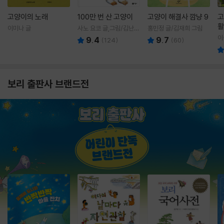
고양이의 노래
100만 번 산 고양이
고양이 해결사 깜냥 9
고
활
이미나 글
사노 요코 글,그림/김난주
홍민정 글/김재희 그림
렇
역
이
9.4
9.7
(
124
)
(
60
)
보리 출판사 브랜드전