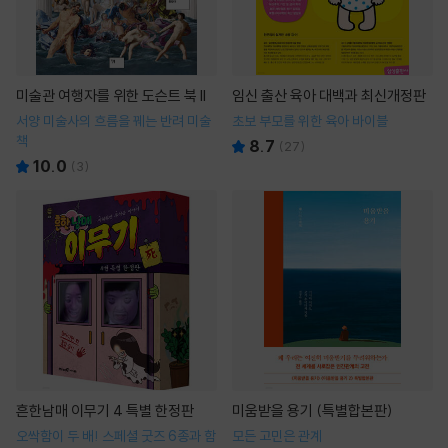
미술관 여행자를 위한 도슨트 북 II
임신 출산 육아 대백과 최신개정판
서양 미술사의 흐름을 꿰는 반려 미술
초보 부모를 위한 육아 바이블
책
8.7
(
27
)
10.0
(
3
)
흔한남매 이무기 4 특별 한정판
미움받을 용기 (특별합본판)
오싹함이 두 배! 스페셜 굿즈 6종과 함
모든 고민은 관계