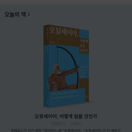
오늘의 책
오뒷세이아, 어떻게 읽을 것인가
김태진 저
민음사
호메로스가 남긴 걸작 『일리아스』와 『오뒷세이아』. 『오뒷세이아』가 더 재밌다.