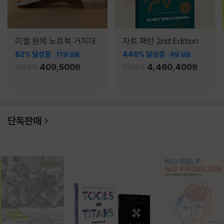
이젤 원목 노트북 거치대
차트 패턴 2nd Edition
82% 달성중
446% 달성중
17일 남음
8일 남음
409,500
4,460,400
펀딩금액
원
펀딩금액
원
단독판매