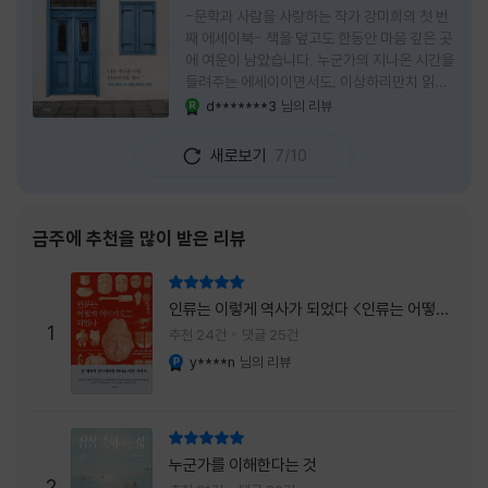
-문학과 사람을 사랑하는 작가 강미희의 첫 번
째 에세이북- 책을 덮고도 한동안 마음 깊은 곳
에 여운이 남았습니다. 누군가의 지나온 시간을
들려주는 에세이이면서도, 이상하리만치 읽는
사람 자신의 삶을 다시 돌아보게 만드는 책이었
d*******3
님의 리뷰
YES마니아 : 로얄
습니다. 그래서 이 책은 단순히 한 사람의 기록
으로 머물지 않고, 각자의 상처와 후회, 다 지나
새로보기
7/10
온 줄 알았던 마음의 결을 가만히 비추는 거울
처럼 다가왔습니다. 무엇보다 좋았던 점은 이
책이 큰 목소리로 삶의 답을 가르치려 하지 않
는다는 것, 대신 지나온 시간 속에서 비로소 알
금주에 추천을 많이 받은 리뷰
아차리게 되는 감정들, 놓아야 지켜지는 것들이
있고 무너지지 않는 것보다 다시 일어서는 일이
리뷰 총점
더 중요하다는 사실을 담담하게 보여줍니다. 그
인류는 이렇게 역사가 되었다 <인류는 어떻게
래서 읽는 내내 위로가 과장되지 않았고, 오히
1
역사가 되었나>
추천 24건
댓글 25건
려 그 절제된 진심 덕분에 더 오래 마음에 남았
y****n
님의 리뷰
YES마니아 : 플래티넘
습니다. 책 곳곳에
리뷰 총점
누군가를 이해한다는 것
2