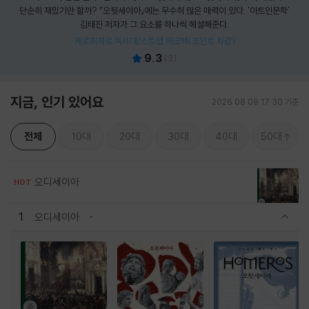
단순히 재밌기만 할까? 『오뒷세이아』에는 무수히 많은 매력이 있다. '아트인문학'
김태진 저자가 그 요소를 하나씩 해설해준다.
제로퍼제로 독서대/스트랩 에코백(포인트 차감)
9.3
(
3
)
지금, 인기 있어요
2026.08.09 17:30 기준
전체
10대
20대
30대
40대
50대
오디세이아
HOT
1
오디세이아
관련상품 보이기/감축