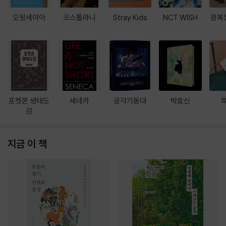
오뒷세이아
코스톨라니
Stray Kids
NCT WISH
광복
포켓몬 생태도
세네카
공각기동대
박효신
감
지금 이 책