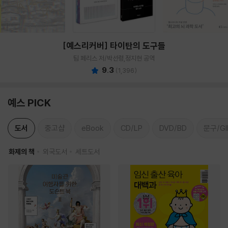
[예스리커버] 타이탄의 도구들
팀 페리스 저/박선령,정지현 공역
9.3
(
1,396
)
예스 PICK
도서
중고샵
eBook
CD/LP
DVD/BD
문구/GI
화제의 책
외국도서
세트도서