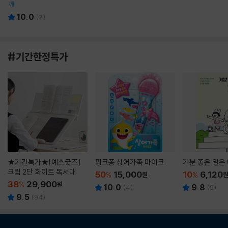
께
10.0
(
2
)
#기간한정특가
★기간특가★[예스굿즈]
핑크퐁 상어가족 마이크
기분 좋은 일은
크림 2단 화이트 독서대
50
15,000
10
6,120
%
원
%
38
29,900
%
원
10.0
9.8
(
4
)
(
9
)
9.5
(
94
)