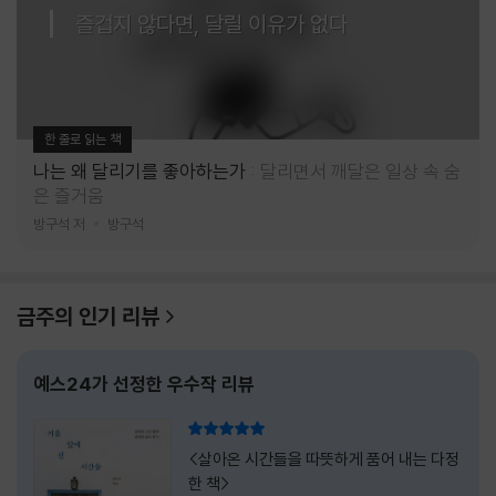
즐겁지 않다면, 달릴 이유가 없다
한 줄로 읽는 책
나는 왜 달리기를 좋아하는가
달리면서 깨달은 일상 속 숨
은 즐거움
방구석 저
방구석
금주의 인기 리뷰
예스24가 선정한 우수작 리뷰
리뷰 총점
<살아온 시간들을 따뜻하게 품어 내는 다정
한 책>