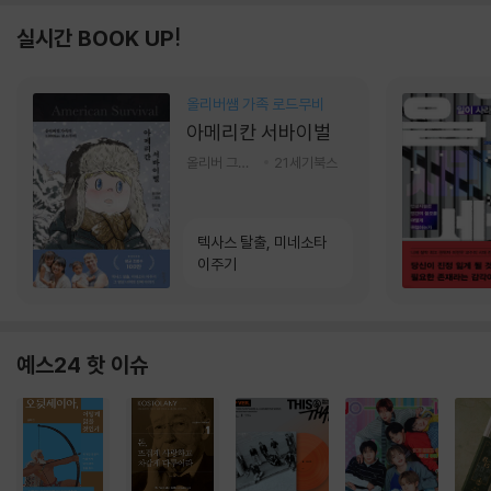
실시간 BOOK UP!
올리버쌤 가족 로드무비
아메리칸 서바이벌
올리버 그랜트,정다운 저
21세기북스
텍사스 탈출, 미네소타
이주기
예스24 핫 이슈