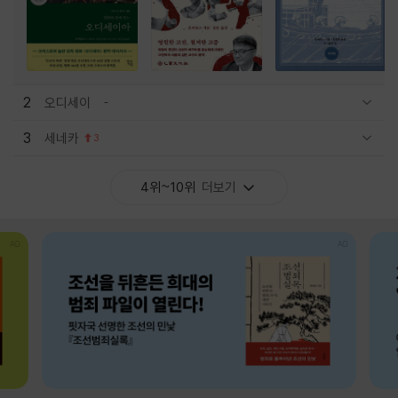
2
오디세이
관련상품 보이기/감축
3
세네카
3
관련상품 보이기/감축
4위~10위
더보기