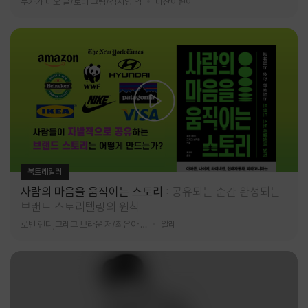
누카가 미오 글/토티 그림/김지영 역
다산어린이
북트레일러
사람의 마음을 움직이는 스토리
공유되는 순간 완성되는
브랜드 스토리텔링의 원칙
로빈 랜디,그레그 브라운 저/최은아 역
알레