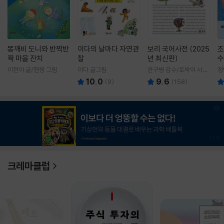
똥깨비 도니와 반짝반
이다의 날마다 자연관
보리 국어사전 (2025
조
짝 마을 잔치
찰
년 최신판)
수
이현아 글/핸짱 그림
이다 글그림
윤구병 감수/토박이 사전
정
편찬실 편
10.0
9.6
(
9
)
(
158
)
1
/
3
크레마클럽