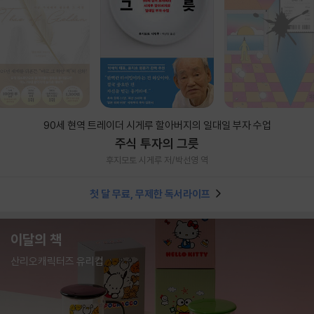
90세 현역 트레이더 시게루 할아버지의 일대일 부자 수업
주식 투자의 그릇
후지모토 시게루 저/박선영 역
첫 달 무료, 무제한 독서라이프
이달의 책
산리오캐릭터즈 유리컵