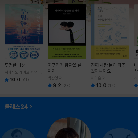
투명한 나선
지푸라기 왕관을 쓴
진짜 새랑 눈이 마주
나
여자
쳤다니까요
산
히가시노 게이고 저/김선
영 역
박상영 저
이이은 저
조
10.0
(
61
)
9.2
10.0
(
23
)
(
12
)
클래스24