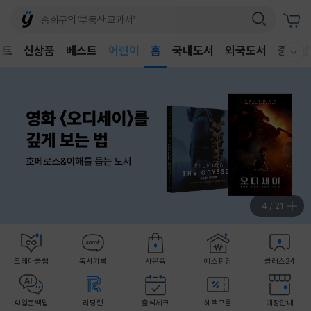
어린이
벤트
신상품
베스트
독후감
홈
국내도서
외국도서
중고샵
웰컴메뉴 모두보기
어린이
4
/
21
크레마클럽
독서기록
사은품
예스펀딩
클래스24
AI일문백답
리딩런
출석체크
혜택모음
매장안내