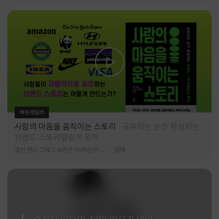
북트레일러
사람의 마음을 움직이는 스토리
공유되는 순간 완성되는
브랜드 스토리텔링의 원칙
로빈 랜디,그레그 브라운 저/최은아 역
알레