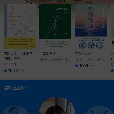
진짜 새랑 눈이 마주
슬픔의 발견
투명한 나선
나
쳤다니까요
산
바버라 블래츨리 저/제효
히가시노 게이고 저/김선
영 역
영 역
이이은 저
조
10.0
(
56
)
10.0
(
12
)
클래스24