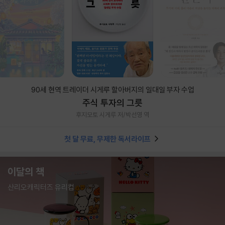
90세 현역 트레이더 시게루 할아버지의 일대일 부자 수업
주식 투자의 그릇
후지모토 시게루 저/박선영 역
첫 달 무료, 무제한 독서라이프
이달의 책
산리오캐릭터즈 유리컵