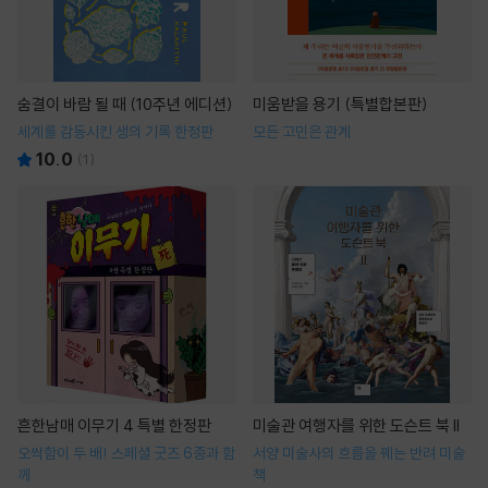
숨결이 바람 될 때 (10주년 에디션)
미움받을 용기 (특별합본판)
세계를 감동시킨 생의 기록 한정판
모든 고민은 관계
10.0
(
1
)
흔한남매 이무기 4 특별 한정판
미술관 여행자를 위한 도슨트 북 II
오싹함이 두 배! 스페셜 굿즈 6종과 함
서양 미술사의 흐름을 꿰는 반려 미술
께
책