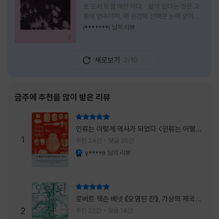
로 도서 위험 예찬 이다. 살아 있다는 것은 고
통의 연속이며, 매 순간의 선택은 눈에 보이지
않는 위험을 감수해야 한다는 것을 의미한다.
i*******i
님의 리뷰
무엇을 할 수 있을까. 무엇을 한다 한들 결국 실
패하게 될 것만 같은 삶 속에서 선뜻 무언가에
도전하고 미지의 세계로 발을 내딛기란 결코 쉬
새로보기
2/10
운 일이 아니다. 그러나 이 책을 읽다 보면 그 마
음이 조금씩 달라진다. 머리로는 아직도 '그것
을 선택해서는 안 된다'고 말하지만, 몸은 이미
내가 진실로 원했던 방향을 향해 움직이고 있을
금주에 추천을 많이 받은 리뷰
지도 모른다. 위험은 두려움의 대상이 아니라,
내가 진짜 원하는 삶으로 향하는 문 앞에 늘 함
리뷰 총점
께 서 있기 때문이다. 이 책은 프랑스의 철학
인류는 이렇게 역사가 되었다 <인류는 어떻게
자이자 정신분석가인 안 뒤푸르망
1
역사가 되었나>
추천 24건
댓글 25건
y****n
님의 리뷰
YES마니아 : 플래티넘
리뷰 총점
로버트 잭슨 베넷 《오염된 잔》, 가상의 제국이
주는 실감과 미스터리 사건의 치밀함이 이루어
2
추천 22건
댓글 18건