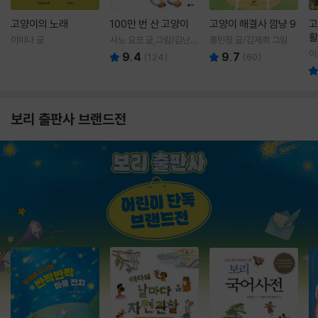
고양이의 노래
100만 번 산 고양이
고양이 해결사 깜냥 9
고
활
이미나 글
사노 요코 글,그림/김난주
홍민정 글/김재희 그림
렇
역
이
9.4
9.7
(
124
)
(
60
)
보리 출판사 브랜드전