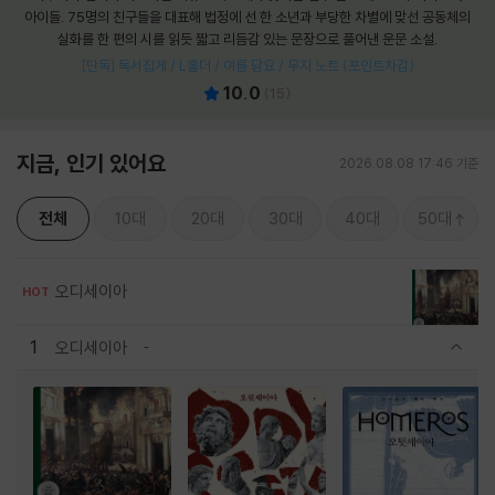
아이들. 75명의 친구들을 대표해 법정에 선 한 소년과 부당한 차별에 맞선 공동체의
실화를 한 편의 시를 읽듯 짧고 리듬감 있는 문장으로 풀어낸 운문 소설.
[단독] 독서집게 / L홀더 / 여름 담요 / 무지 노트 (포인트차감)
10.0
(
15
)
지금, 인기 있어요
2026.08.08 17:46 기준
전체
10대
20대
30대
40대
50대
오디세이아
HOT
1
오디세이아
관련상품 보이기/감축