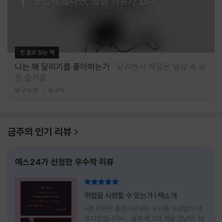
즐겁지 않다면, 달릴 이유가 없다
한 줄로 읽는 책
나는 왜 달리기를 좋아하는가
달리면서 깨달은 일상 속 숨
은 즐거움
방구석 저
방구석
금주의 인기 리뷰
예스24가 선정한 우수작 리뷰
리뷰 총점
위험을 사랑할 수 있는가 l 책소개
*본 서평은 출판사로부터 도서를 제공받아 작
성되었습니다* 올해 최고의 책을 만났다. 바