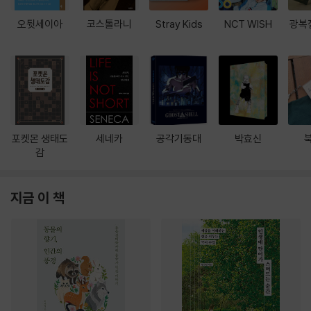
오뒷세이아
코스톨라니
Stray Kids
NCT WISH
광복
포켓몬 생태도
세네카
공각기동대
박효신
감
지금 이 책