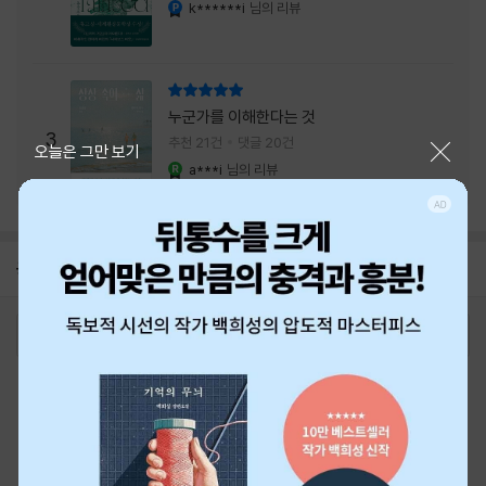
내는 최상의 시너지...
k******i
님의 리뷰
YES마니아 : 플래티넘
리뷰 총점
누군가를 이해한다는 것
3
추천 21건
댓글 20건
닫기
오늘은 그만 보기
a***i
님의 리뷰
YES마니아 : 로얄
공지
26년 NBCI 수상 안내
2026-08-01
로그인
최근 본 상품
주문/배송
고객센터 1544-3800
티켓 1544-6399
중고샵 1566-4295
eBook 1:1문의/채팅상담
예스이십사(주) 사업자 정보
이용약관
개인정보처리방침
청소년보호정책