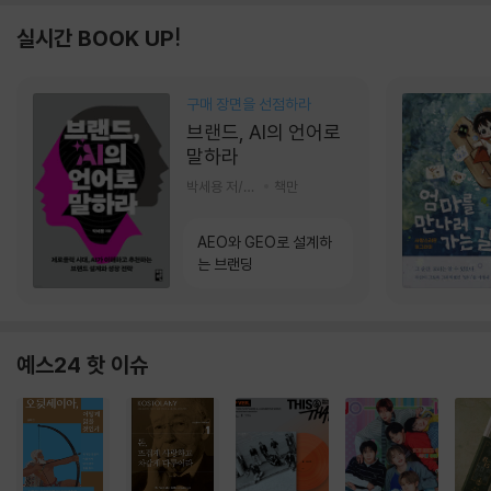
실시간 BOOK UP!
구매 장면을 선점하라
브랜드, AI의 언어로
말하라
박세용 저/정진호 그림
책만
AEO와 GEO로 설계하
는 브랜딩
예스24 핫 이슈