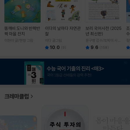
똥깨비 도니와 반짝반
이다의 날마다 자연관
보리 국어사전 (2025
조
짝 마을 잔치
찰
년 최신판)
수
이현아 글/핸짱 그림
이다 글그림
윤구병 감수/토박이 사전
정
편찬실 편
10.0
9.6
(
9
)
(
158
)
1
/
3
크레마클럽