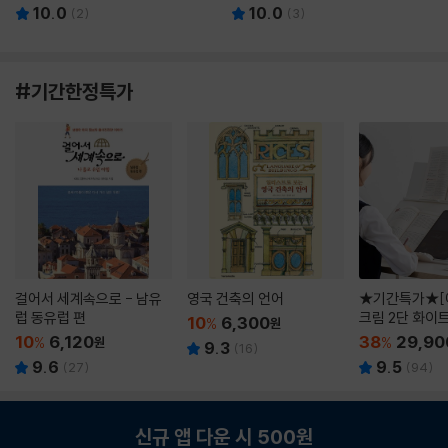
10.0
10.0
(
2
)
(
3
)
#기간한정특가
걸어서 세계속으로 - 남유
영국 건축의 언어
★기간특가★[
럽 동유럽 편
크림 2단 화이
10
6,300
%
원
10
6,120
38
29,90
%
원
%
9.3
(
16
)
9.6
9.5
(
27
)
(
94
)
신규 앱 다운 시 500원