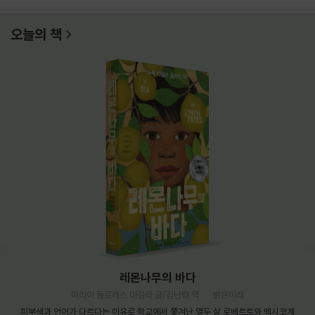
오늘의 책
레몬나무의 바다
마리아 돌로레스 아길라 글/김난령 역
밝은미래
피부색과 언어가 다르다는 이유로 학교에서 쫓겨난 열두 살 로베르토와 멕시코계