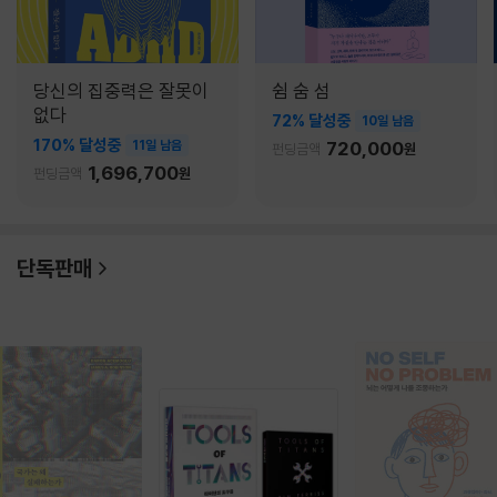
당신의 집중력은 잘못이
쉼 숨 섬
없다
72% 달성중
10일 남음
170% 달성중
11일 남음
720,000
펀딩금액
원
1,696,700
펀딩금액
원
단독판매