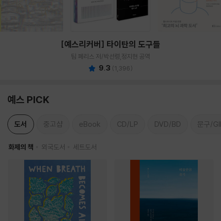
[예스리커버] 타이탄의 도구들
팀 페리스 저/박선령,정지현 공역
9.3
(
1,396
)
예스 PICK
도서
중고샵
eBook
CD/LP
DVD/BD
문구/GI
화제의 책
외국도서
세트도서