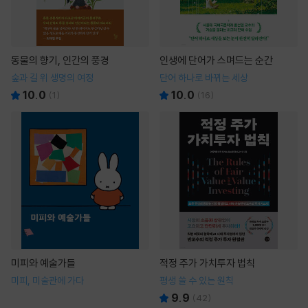
동물의 향기, 인간의 풍경
인생에 단어가 스며드는 순간
숲과 길 위 생명의 여정
단어 하나로 바뀌는 세상
10.0
10.0
(
1
)
(
16
)
미피와 예술가들
적정 주가 가치투자 법칙
미피, 미술관에 가다
평생 쓸 수 있는 원칙
9.9
(
42
)