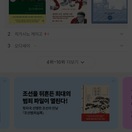
2
히가시노 게이고
4
관련상품 보이기/감축
3
오디세이
관련상품 보이기/감축
4위~10위
더보기