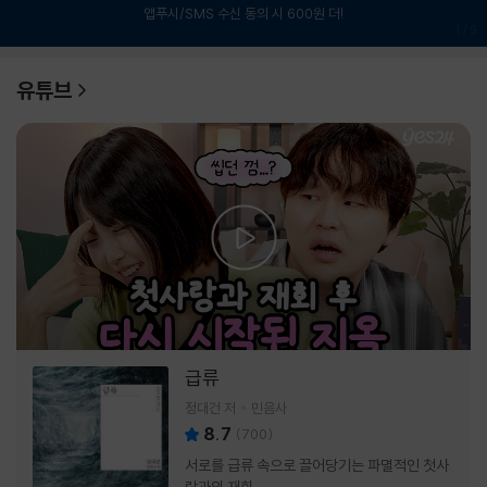
앱푸시/SMS 수신 동의 시 600원 더!
1
/
6
유튜브
급류
정대건 저
민음사
8.7
(
700
)
서로를 급류 속으로 끌어당기는 파멸적인 첫사