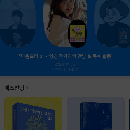
『마음요리 2』차영경 작가와의 만남 & 독후 활동
2026.09.05.
예스24 강서NC점
예스펀딩