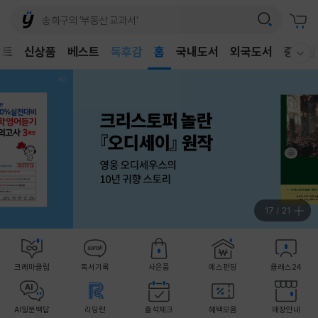
어린이
독후감
벤트
신상품
베스트
홈
국내도서
외국도서
중고샵
어린이
웰컴메뉴 모두보기
18
/
21
크레마클럽
독서기록
사은품
예스펀딩
클래스24
AI일문백답
리딩런
출석체크
혜택모음
매장안내