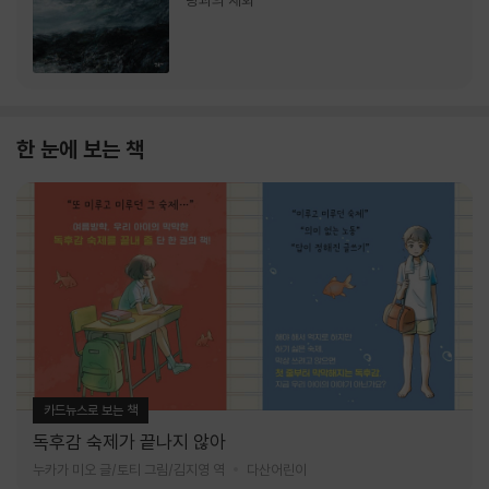
랑과의 재회
한 눈에 보는 책
카드뉴스로 보는 책
독후감 숙제가 끝나지 않아
누카가 미오 글/토티 그림/김지영 역
다산어린이