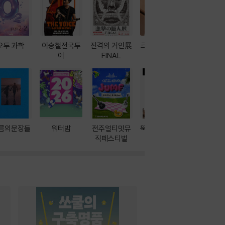
오투 과학
이승철전국투
진격의 거인展
크레마 이북 리
방학에는 
어
FINAL
더기
포터
름의문장들
워터밤
전주얼티밋뮤
뚝딱! AI 3대장
이달의 인
직페스티벌
과