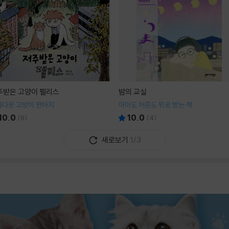
주받은 고양이 펠리스
밤의 교실
름다운 고양이 판타지
아이도 어른도 위로 받는 책
10.0
10.0
(
9
)
(
4
)
새로보기
1/3