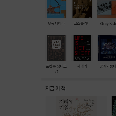
오뒷세이아
코스톨라니
Stray Kid
포켓몬 생태도
세네카
공각기동
감
지금 이 책