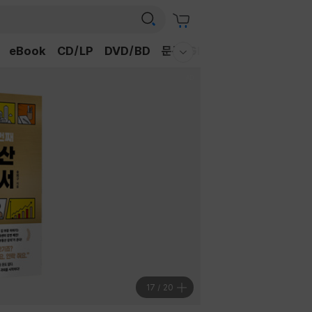
eBook
CD/LP
DVD/BD
문구/GIFT
티켓
채널예스
웰컴메뉴 모두보기
17
/
20