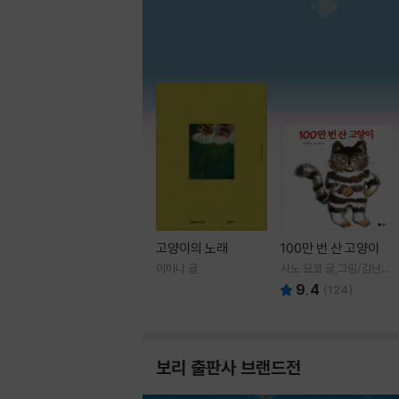
고양이의 노래
100만 번 산 고양이
이미나 글
사노 요코 글,그림/김난주
역
9.4
(
124
)
보리 출판사 브랜드전