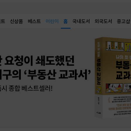
어린이
벤트
신상품
베스트
홈
국내도서
외국도서
중고샵
독후감
어린이