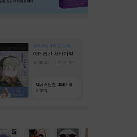
올리버쌤 가족 로드무비
아메리칸 서바이벌
올리버 그랜트,정다운 저
21세기북스
텍사스 탈출, 미네소타
이주기