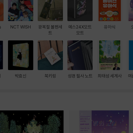
s
NCT WISH
광복절 볼펜세
예스24X모트
유아식
트
모트
대
박효신
북키링
성경 필사 노트
최태성 세계사
여