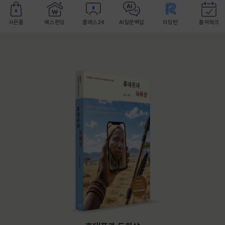
사은품
예스펀딩
클래스24
AI일문백답
리딩런
출석체크