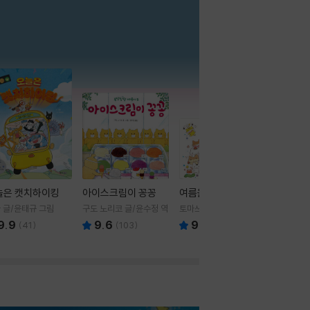
더보기
늘은 캣치하이킹
아이스크림이 꽁꽁
여름을 부탁해
 글/윤태규 그림
구도 노리코 글/윤수정 역
토마쓰리 글그림
9.9
9.6
9.8
(
41
)
(
103
)
(
24
)