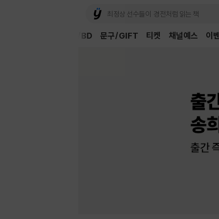
Book
CD/LP
DVD/BD
문구/GIFT
티켓
채널예스
이