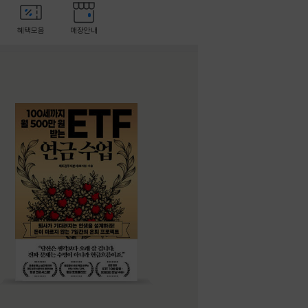
혜택모음
매장안내