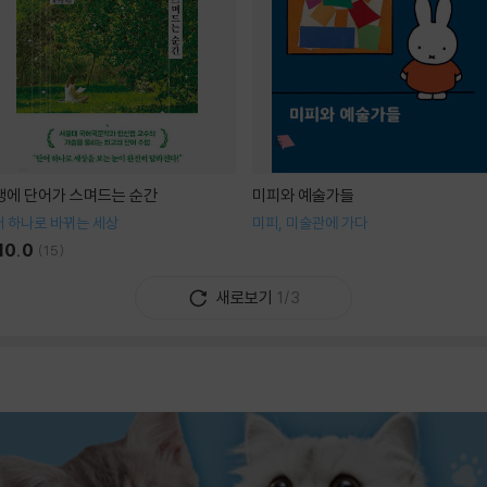
생에 단어가 스며드는 순간
미피와 예술가들
 하나로 바뀌는 세상
미피, 미술관에 가다
10.0
(
15
)
새로보기
1/3