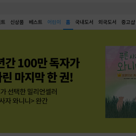
어린이
벤트
신상품
베스트
홈
국내도서
외국도서
중고샵
독후감
어린이