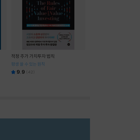
적정 주가 가치투자 법칙
평생 쓸 수 있는 원칙
9.9
(
42
)