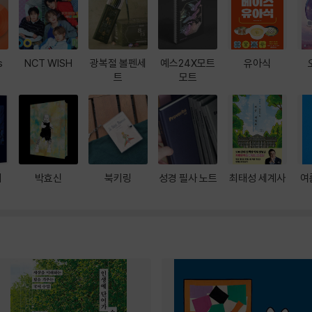
s
NCT WISH
광복절 볼펜세
예스24X모트
유아식
트
모트
대
박효신
북키링
성경 필사 노트
최태성 세계사
여