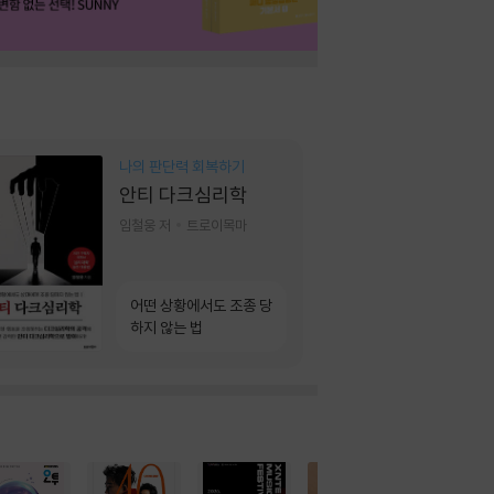
나의 판단력 회복하기
안티 다크심리학
임철웅 저
트로이목마
어떤 상황에서도 조종 당
하지 않는 법