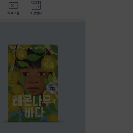
혜택모음
매장안내