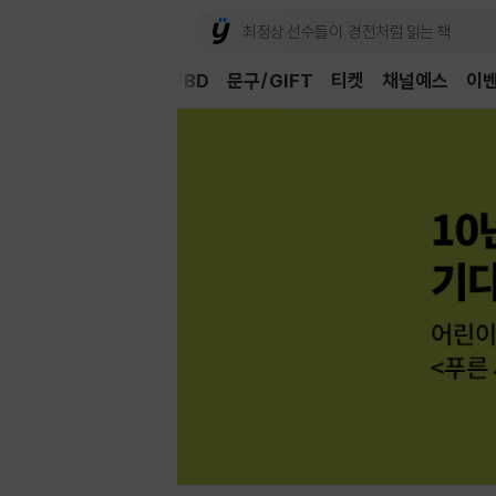
Book
CD/LP
DVD/BD
문구/GIFT
티켓
채널예스
이