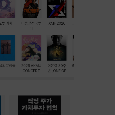
오투 과학
이승철전국투
XMF 2026
크레마 이북 리
방학에는 
어
더기
포터
름의문장들
2026 AKMU
이은결 30주
뚝딱! AI 3대장
이달의 인
CONCERT
년 [ONE OF
과
ONE]