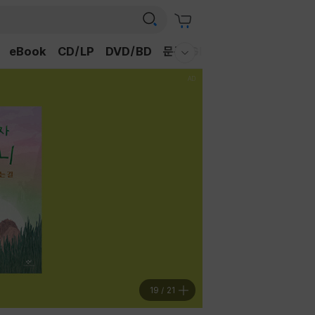
eBook
CD/LP
DVD/BD
문구/GIFT
티켓
채널예스
웰컴메뉴 모두보기
19
/
21