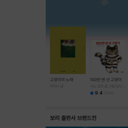
고양이의 노래
100만 번 산 고양이
이미나 글
사노 요코 글,그림/김난주
역
9.4
(
124
)
보리 출판사 브랜드전