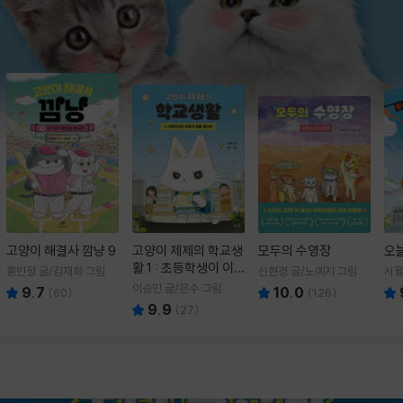
고양이 해결사 깜냥 9
고양이 제제의 학교생
모두의 수영장
오
활 1 : 초등학생이 이
홍민정 글/김재희 그림
신현경 글/노예지 그림
서율
렇게 힘들 줄이야
이승민 글/온수 그림
9.7
10.0
(
60
)
(
126
)
9.9
(
27
)