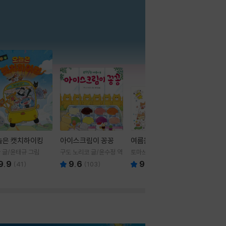
더보기
늘은 캣치하이킹
아이스크림이 꽁꽁
여름을 부탁해
 글/윤태규 그림
구도 노리코 글/윤수정 역
토마쓰리 글그림
9.9
9.6
9.8
(
41
)
(
103
)
(
24
)