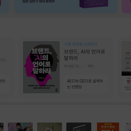
구매 장면을 선점하라
브랜드, AI의 언어로
말하라
알에이치코리아(RHK)
박세용 저/정진호 그림
책만
만이
AEO와 GEO로 설계하
는 브랜딩