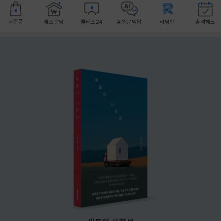
사은품
예스펀딩
클래스24
AI일문백답
리딩런
출석체크