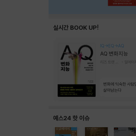
실시간 BOOK UP!
IQ→EQ→AQ
AQ 변화지능
리즈 트랜 저/한미선 역
변화에 익숙한 사람
살아남는다
예스24 핫 이슈