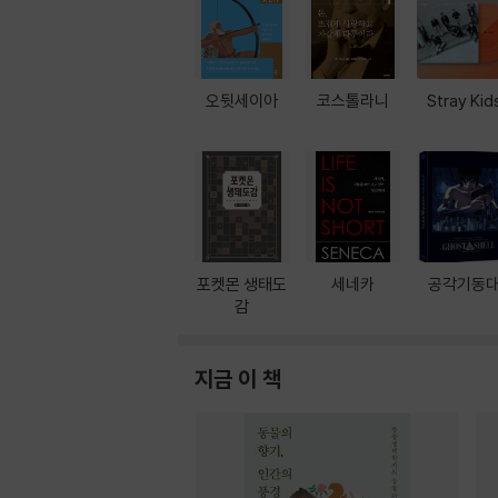
오뒷세이아
코스톨라니
Stray Kid
포켓몬 생태도
세네카
공각기동
감
지금 이 책