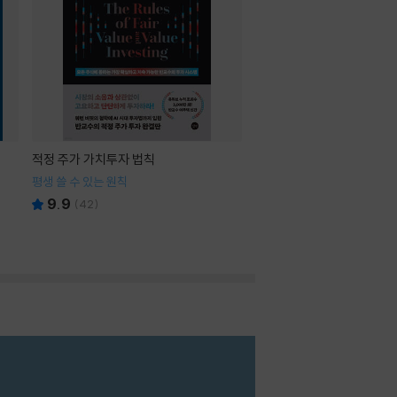
적정 주가 가치투자 법칙
평생 쓸 수 있는 원칙
9.9
(
42
)