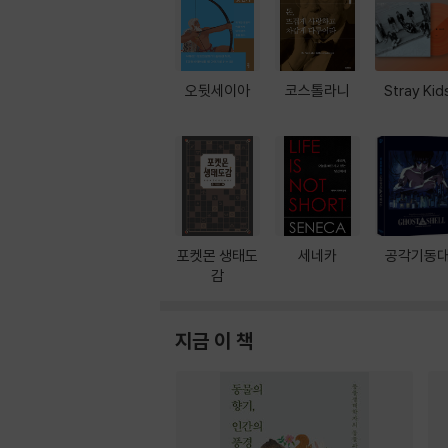
오뒷세이아
코스톨라니
Stray Kid
포켓몬 생태도
세네카
공각기동
감
지금 이 책