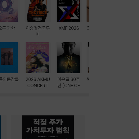
오투 과학
이승철전국투
XMF 2026
크레마 이북 리
방학에는 
어
더기
포터
름의문장들
2026 AKMU
이은결 30주
뚝딱! AI 3대장
이달의 인
CONCERT
년 [ONE OF
과
ONE]