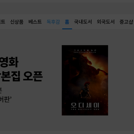
어린이
독후감
벤트
신상품
베스트
홈
국내도서
외국도서
중고샵
어린이