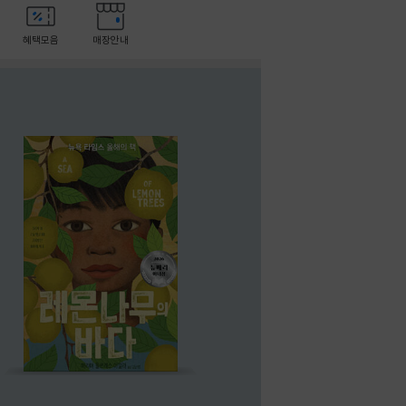
혜택모음
매장안내