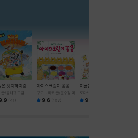
더보기
늘은 캣치하이킹
아이스크림이 꽁꽁
여름을 부탁해
 글/윤태규 그림
구도 노리코 글/윤수정 역
토마쓰리 글그림
9.9
9.6
9.8
(
41
)
(
103
)
(
24
)