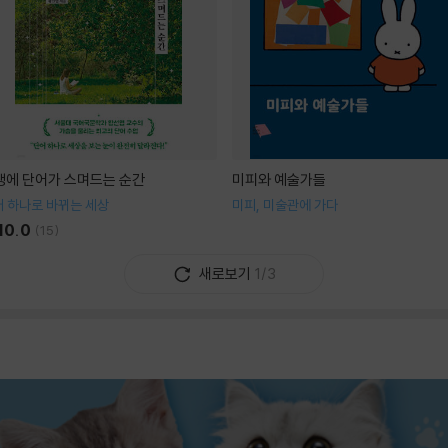
생에 단어가 스며드는 순간
미피와 예술가들
 하나로 바뀌는 세상
미피, 미술관에 가다
10.0
(
15
)
새로보기
1/3