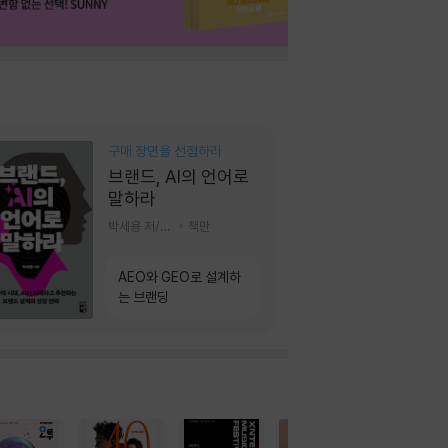
구매 장면을 선점하라
브랜드, AI의 언어로
말하라
박세용 저/정진호 그림
책만
AEO와 GEO로 설계하
는 브랜딩