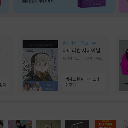
올리버쌤 가족 로드무비
상
아메리칸 서바이벌
올리버 그랜트,정다운 저
21세기북스
텍사스 탈출, 미네소타
 찾다
이주기