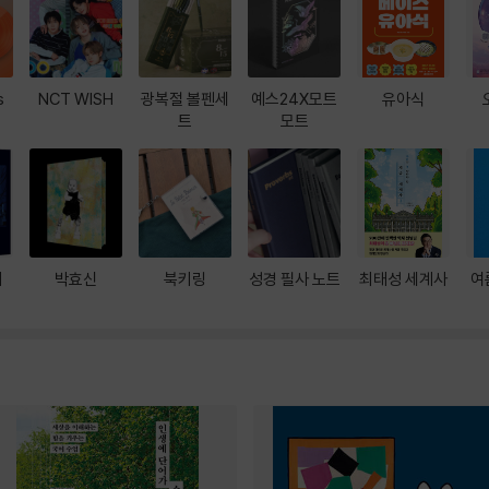
s
NCT WISH
광복절 볼펜세
예스24X모트
유아식
트
모트
대
박효신
북키링
성경 필사 노트
최태성 세계사
여