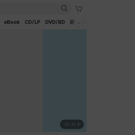
eBook
CD/LP
DVD/BD
문구/GIFT
티켓
채널예스
웰컴메뉴 모두보기
1
/
21