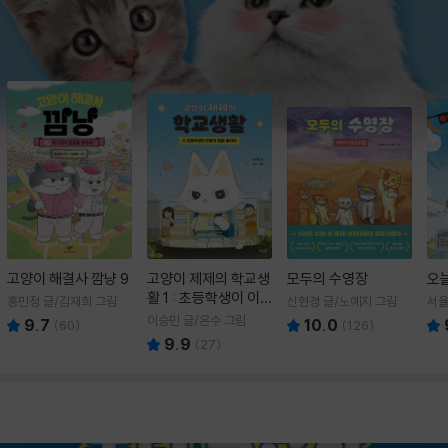
고양이 해결사 깜냥 9
고양이 제제의 학교생
모두의 수영장
오
활 1 : 초등학생이 이
홍민정 글/김재희 그림
신현경 글/노예지 그림
서율
렇게 힘들 줄이야
이승민 글/온수 그림
9.7
10.0
(
60
)
(
126
)
9.9
(
27
)