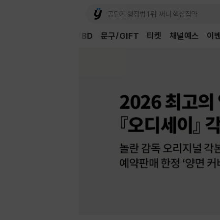
Book
CD/LP
DVD/BD
문구/GIFT
티켓
채널예스
이