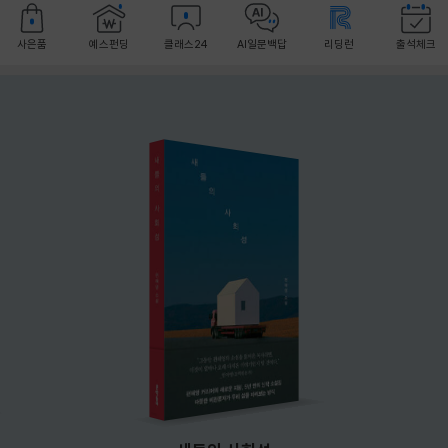
사은품
예스펀딩
클래스24
AI일문백답
리딩런
출석체크