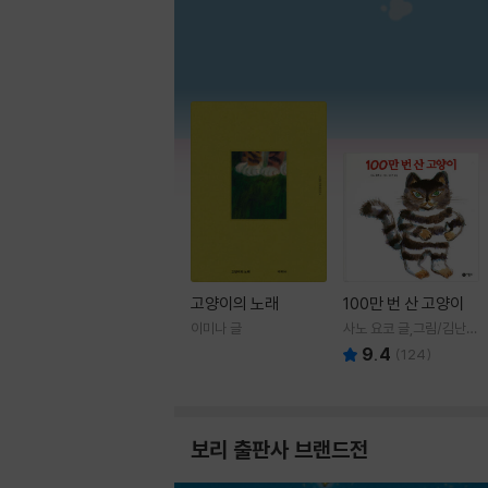
고양이의 노래
100만 번 산 고양이
이미나 글
사노 요코 글,그림/김난주
역
9.4
(
124
)
보리 출판사 브랜드전