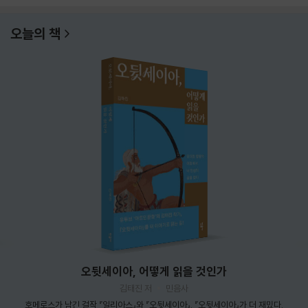
오늘의 책
오뒷세이아, 어떻게 읽을 것인가
김태진 저
민음사
호메로스가 남긴 걸작 『일리아스』와 『오뒷세이아』. 『오뒷세이아』가 더 재밌다.