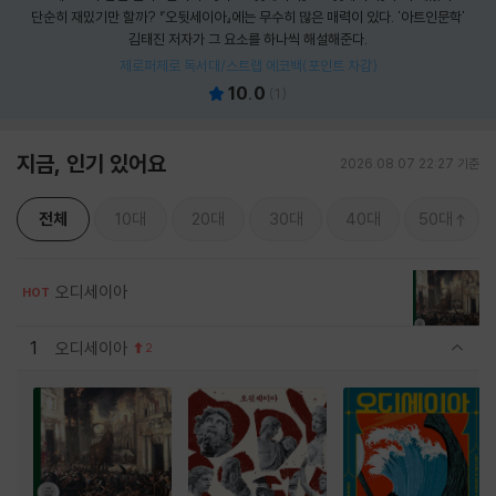
단순히 재밌기만 할까? 『오뒷세이아』에는 무수히 많은 매력이 있다. '아트인문학'
김태진 저자가 그 요소를 하나씩 해설해준다.
제로퍼제로 독서대/스트랩 에코백(포인트 차감)
10.0
(
1
)
지금, 인기 있어요
2026.08.07 22:27 기준
전체
10대
20대
30대
40대
50대
오디세이아
HOT
1
오디세이아
2
관련상품 보이기/감축