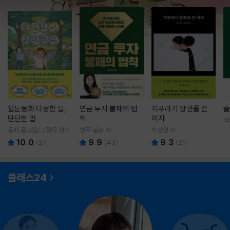
웹툰동화 다정한 말,
연금 투자 불패의 법
지푸라기 왕관을 쓴
슬
단단한 말
칙
여자
바
영
돌배 글그림/고정욱 원저
영주 닐슨 저
박상영 저
10.0
9.9
9.3
(
2
)
(
43
)
(
21
)
클래스24