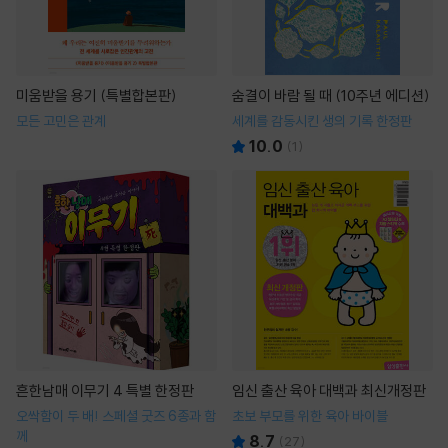
미움받을 용기 (특별합본판)
숨결이 바람 될 때 (10주년 에디션)
모든 고민은 관계
세계를 감동시킨 생의 기록 한정판
10.0
(
1
)
흔한남매 이무기 4 특별 한정판
임신 출산 육아 대백과 최신개정판
오싹함이 두 배! 스페셜 굿즈 6종과 함
초보 부모를 위한 육아 바이블
께
8.7
(
27
)