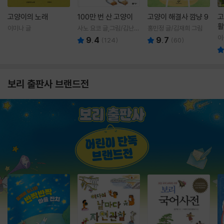
고양이의 노래
100만 번 산 고양이
고양이 해결사 깜냥 9
고
활
이미나 글
사노 요코 글,그림/김난주
홍민정 글/김재희 그림
렇
역
이
9.4
9.7
(
124
)
(
60
)
보리 출판사 브랜드전