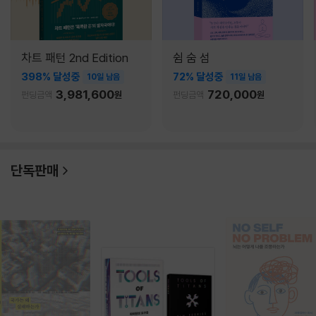
차트 패턴 2nd Edition
쉼 숨 섬
398% 달성중
72% 달성중
10일 남음
11일 남음
3,981,600
720,000
펀딩금액
원
펀딩금액
원
단독판매