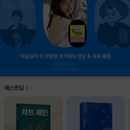
『마음요리 2』차영경 작가와의 만남 & 독후 활동
2026.09.05.
예스24 강서NC점
예스펀딩