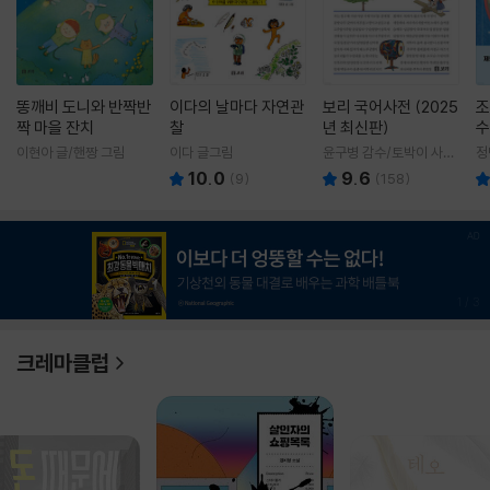
똥깨비 도니와 반짝반
이다의 날마다 자연관
보리 국어사전 (2025
조
짝 마을 잔치
찰
년 최신판)
수
이현아 글/핸짱 그림
이다 글그림
윤구병 감수/토박이 사전
정
편찬실 편
10.0
9.6
(
9
)
(
158
)
1
/
3
크레마클럽