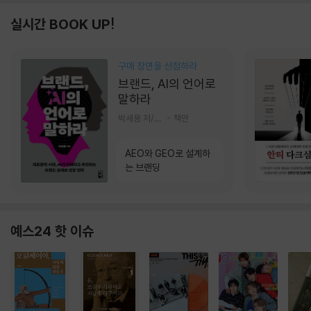
실시간 BOOK UP!
구매 장면을 선점하라
브랜드, AI의 언어로
말하라
박세용 저/정진호 그림
책만
AEO와 GEO로 설계하
는 브랜딩
예스24 핫 이슈