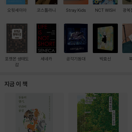
오뒷세이아
코스톨라니
Stray Kids
NCT WISH
광복
포켓몬 생태도
세네카
공각기동대
박효신
감
지금 이 책