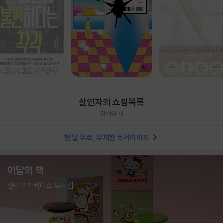
살인자의 쇼핑목록
강지영 저
첫 달 무료, 무제한 독서라이프
이달의 책
산리오캐릭터즈 유리컵