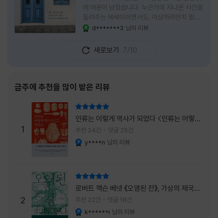
에 여운이 남았습니다. 누군가의 지나온 시간을
들려주는 에세이이면서도, 이상하리만치 읽는
사람 자신의 삶을 다시 돌아보게 만드는 책이었
d*******3
님의 리뷰
YES마니아 : 로얄
습니다. 그래서 이 책은 단순히 한 사람의 기록
으로 머물지 않고, 각자의 상처와 후회, 다 지나
새로보기
7/10
온 줄 알았던 마음의 결을 가만히 비추는 거울
처럼 다가왔습니다. 무엇보다 좋았던 점은 이
책이 큰 목소리로 삶의 답을 가르치려 하지 않
는다는 것, 대신 지나온 시간 속에서 비로소 알
금주에 추천을 많이 받은 리뷰
아차리게 되는 감정들, 놓아야 지켜지는 것들이
있고 무너지지 않는 것보다 다시 일어서는 일이
리뷰 총점
더 중요하다는 사실을 담담하게 보여줍니다. 그
인류는 이렇게 역사가 되었다 <인류는 어떻게
래서 읽는 내내 위로가 과장되지 않았고, 오히
1
역사가 되었나>
추천 24건
댓글 25건
려 그 절제된 진심 덕분에 더 오래 마음에 남았
y****n
님의 리뷰
YES마니아 : 플래티넘
습니다. 책 곳곳에
리뷰 총점
로버트 잭슨 베넷 《오염된 잔》, 가상의 제국이
주는 실감과 미스터리 사건의 치밀함이 이루어
2
추천 22건
댓글 18건
내는 최상의 시너지...
k******i
님의 리뷰
YES마니아 : 플래티넘