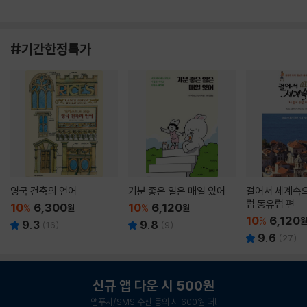
#기간한정특가
영국 건축의 언어
기분 좋은 일은 매일 있어
걸어서 세계속으
럽 동유럽 편
10
6,300
10
6,120
%
원
%
원
10
6,120
%
9.3
9.8
(
16
)
(
9
)
9.6
(
27
)
신규 앱 다운 시 500원
앱푸시/SMS 수신 동의 시 600원 더!