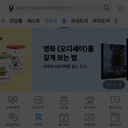
어린이
독후감
벤트
신상품
베스트
홈
국내도서
외국도서
중고샵
웰컴메뉴 모두보기
어린이
4
/
21
크레마클럽
독서기록
사은품
예스펀딩
클래스24
AI일문백답
리딩런
출석체크
혜택모음
매장안내