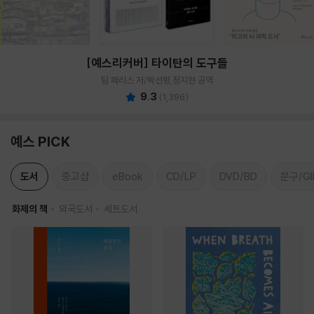
[예스리커버] 타이탄의 도구들
팀 페리스 저/박선령,정지현 공역
9.3
(
1,396
)
예스 PICK
도서
중고샵
eBook
CD/LP
DVD/BD
문구/GI
화제의 책
외국도서
세트도서