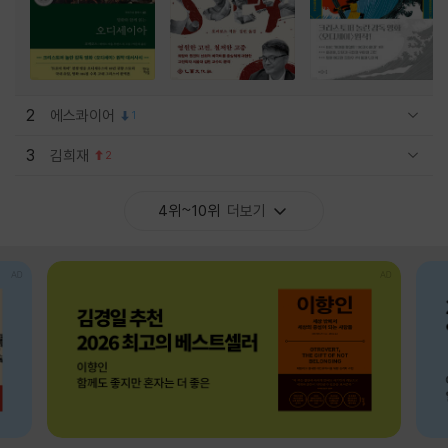
2
에스콰이어
1
관련상품 보이기/감축
3
김희재
2
관련상품 보이기/감축
4위~10위
더보기