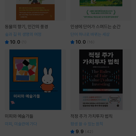
동물의 향기, 인간의 풍경
인생에 단어가 스며드는 순간
숲과 길 위 생명의 여정
단어 하나로 바뀌는 세상
10.0
10.0
(
1
)
(
16
)
미피와 예술가들
적정 주가 가치투자 법칙
미피, 미술관에 가다
평생 쓸 수 있는 원칙
9.9
(
42
)