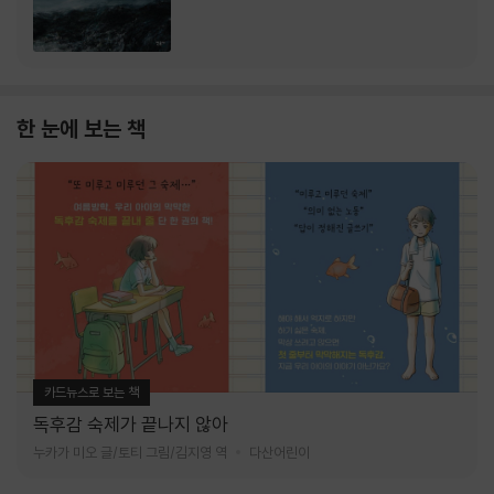
한 눈에 보는 책
카드뉴스로 보는 책
독후감 숙제가 끝나지 않아
누카가 미오 글/토티 그림/김지영 역
다산어린이