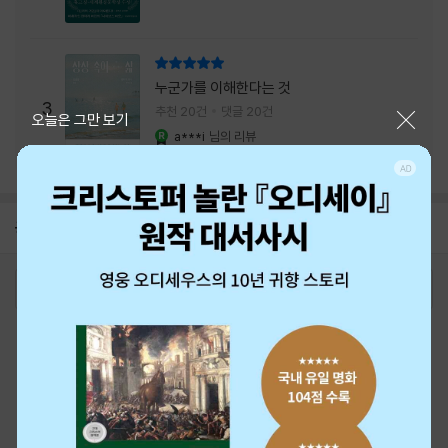
리뷰 총점
누군가를 이해한다는 것
3
추천 20건
댓글 20건
닫기
오늘은 그만 보기
a***i
님의 리뷰
YES마니아 : 로얄
공지
26년 NBCI 수상 안내
2026-08-01
로그인
최근 본 상품
주문/배송
고객센터 1544-3800
티켓 1544-6399
중고샵 1566-4295
eBook 1:1문의/채팅상담
예스이십사(주) 사업자 정보
이용약관
개인정보처리방침
청소년보호정책
PC버전
회사소개
거래처관계자께