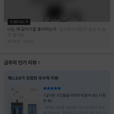
한 줄로 읽는 책
나는 왜 달리기를 좋아하는가
달리면서 깨달은 일상 속 숨
은 즐거움
방구석 저
방구석
금주의 인기 리뷰
예스24가 선정한 우수작 리뷰
리뷰 총점
<살아온 시간들을 따뜻하게 품어 내는 다정
한 책>
-문학과 사람을 사랑하는 작가 강미희의 첫 번
째 에세이북- 책을 덮고도 한동안 마음 깊은 곳