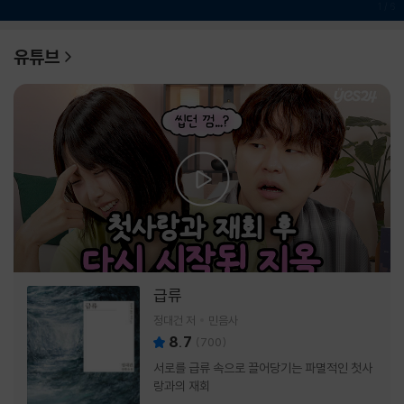
1
/
6
유튜브
급류
정대건 저
민음사
8.7
(
700
)
서로를 급류 속으로 끌어당기는 파멸적인 첫사
랑과의 재회