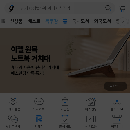
어린이
독후감
벤트
신상품
베스트
홈
국내도서
외국도서
중고샵
어린이
웰컴메뉴 모두보기
14
/
21
크레마클럽
독서기록
사은품
예스펀딩
클래스24
AI일문백답
리딩런
출석체크
혜택모음
매장안내