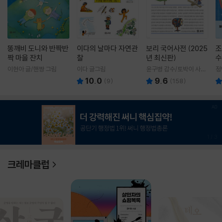
똥깨비 도니와 반짝반
이다의 날마다 자연관
보리 국어사전 (2025
조
짝 마을 잔치
찰
년 최신판)
수
이현아 글/핸짱 그림
이다 글그림
윤구병 감수/토박이 사전
정
편찬실 편
10.0
9.6
(
9
)
(
158
)
1
/
3
크레마클럽