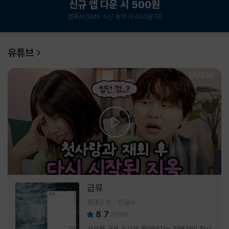
신규 앱 다운 시 500원
앱푸시/SMS 수신 동의 시 600원 더!
1
/
6
유튜브
급류
정대건 저
민음사
8.7
(
700
)