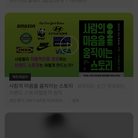
누카가 미오 글/토티 그림/김지영 역
다산어린이
북트레일러
사람의 마음을 움직이는 스토리
공유되는 순간 완성되는
브랜드 스토리텔링의 원칙
로빈 랜디,그레그 브라운 저/최은아 역
알레