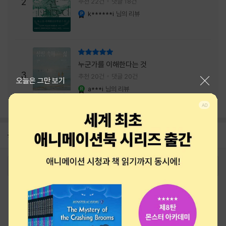
주는 실감과 미스터리 사건의 치밀함이 이루어
2
추천 22건
댓글 18건
내는 최상의 시너지...
k******i
님의 리뷰
YES마니아 : 플래티넘
리뷰 총점
누군가를 이해한다는 것
3
추천 20건
댓글 20건
닫기
오늘은 그만 보기
a***i
님의 리뷰
YES마니아 : 로얄
공지
26년 NBCI 수상 안내
2026-08-01
로그인
최근 본 상품
주문/배송
고객센터 1544-3800
티켓 1544-6399
중고샵 1566-4295
eBook 1:1문의/채팅상담
예스이십사(주) 사업자 정보