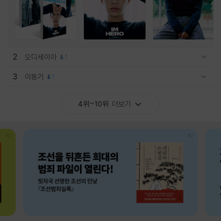
2
오디세이아
1
관련상품 보이기/감축
3
이동기
1
관련상품 보이기/감축
4위~10위
더보기