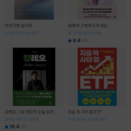
무진기행 필사북
AI에게 고백하지 마세요
손으로 읽고 쓰는 명작
로그아웃 불가 첫사랑
9.8
(
35
)
걍레오 그냥 레오의 오늘 요리
지금 꼭 사야 할 ETF
강레오 셰프 첫 요리책
돈이 몰리는 시장을 사라
10.0
(
8
)