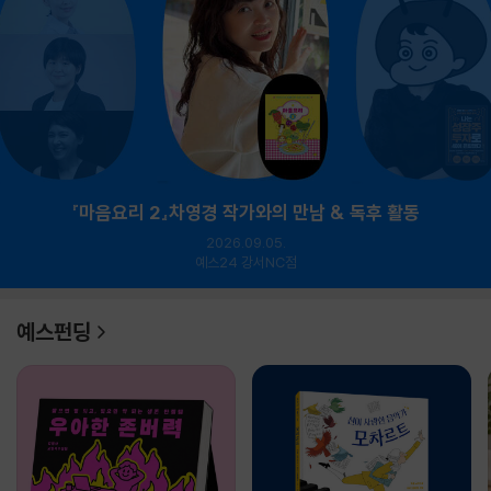
『마음요리 2』차영경 작가와의 만남 & 독후 활동
2026.09.05.
예스24 강서NC점
예스펀딩