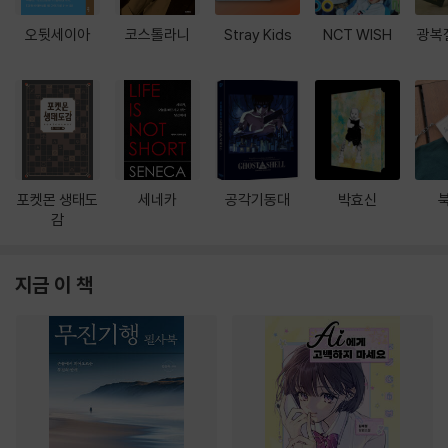
오뒷세이아
코스톨라니
Stray Kids
NCT WISH
광복
포켓몬 생태도
세네카
공각기동대
박효신
감
지금 이 책