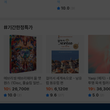
께
책
10.0
(
3
)
#기간한정특가
에브리씽 에브리웨어 올 앳
걸어서 세계속으로 - 남유
Yaeji (예지) -
원스 (1Disc, 풀슬립 일반
럽 동유럽 편
투명 옥색 컬러 
판) : 블루레이
10
26,700
10
6,120
19
36,30
%
원
%
원
%
10.0
9.6
5.0
(
2
)
(
27
)
(
2
)