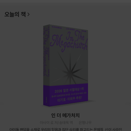
오늘의 책
인 더 메가처치
아사이 료 저/송태욱 역
은행나무
아이돌 팬덤을 소재로 우리의 믿음과 집단 심리를 파고드는 문제작. 신이 사라진