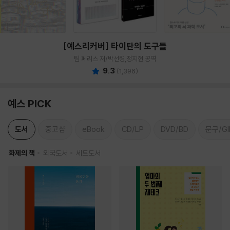
[예스리커버] 타이탄의 도구들
팀 페리스 저/박선령,정지현 공역
9.3
(
1,396
)
예스 PICK
도서
중고샵
eBook
CD/LP
DVD/BD
문구/GI
화제의 책
외국도서
세트도서