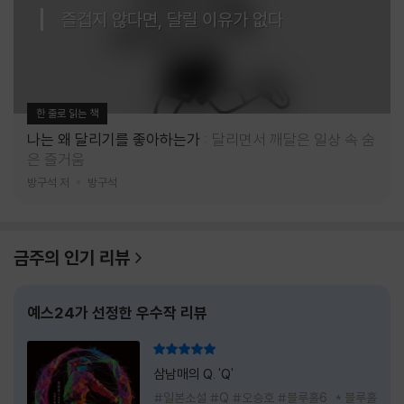
즐겁지 않다면, 달릴 이유가 없다
한 줄로 읽는 책
나는 왜 달리기를 좋아하는가
달리면서 깨달은 일상 속 숨
은 즐거움
방구석 저
방구석
금주의 인기 리뷰
예스24가 선정한 우수작 리뷰
리뷰 총점
삼남매의 Q. 'Q'
#일본소설 #Q #오승호 #블루홀6 * 블루홀