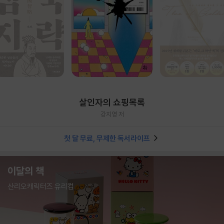
살인자의 쇼핑목록
강지영 저
첫 달 무료, 무제한 독서라이프
이달의 책
산리오캐릭터즈 유리컵