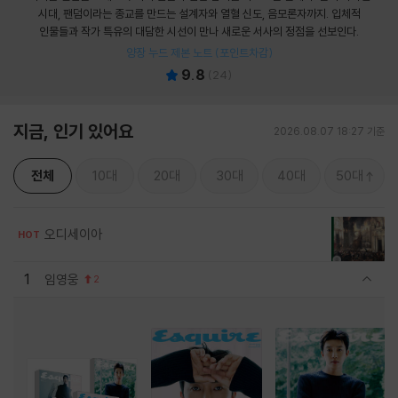
시대, 팬덤이라는 종교를 만드는 설계자와 열혈 신도, 음모론자까지. 입체적
인물들과 작가 특유의 대담한 시선이 만나 새로운 서사의 정점을 선보인다.
양장 누드 제본 노트 (포인트차감)
9.8
(
24
)
지금, 인기 있어요
2026.08.07 18:27 기준
전체
10대
20대
30대
40대
50대
오디세이아
HOT
1
임영웅
2
관련상품 보이기/감축