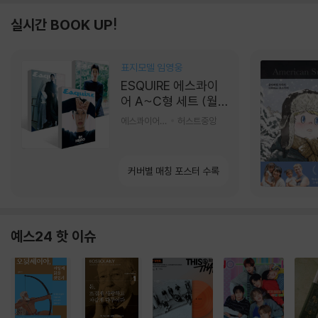
실시간 BOOK UP!
표지모델 임영웅
ESQUIRE 에스콰이
어 A~C형 세트 (월
간) : 9월 [2026]
에스콰이어편집부 편
허스트중앙
커버별 매칭 포스터 수록
예스24 핫 이슈