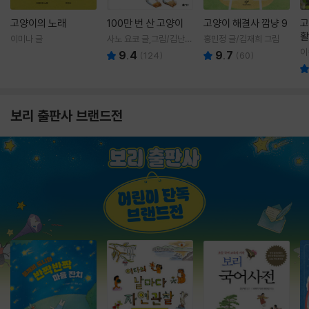
고양이의 노래
100만 번 산 고양이
고양이 해결사 깜냥 9
고
활
이미나 글
사노 요코 글,그림/김난주
홍민정 글/김재희 그림
렇
역
이
9.4
9.7
(
124
)
(
60
)
보리 출판사 브랜드전