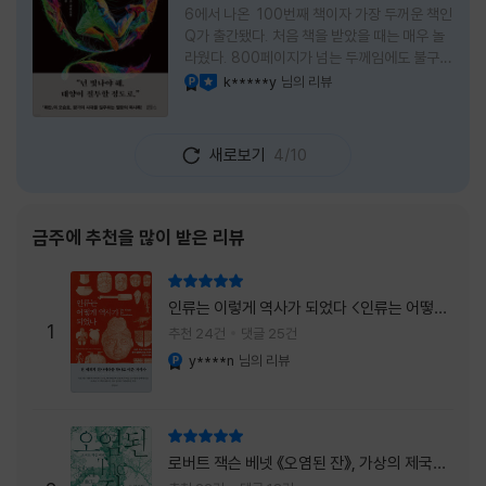
6에서 나온 100번째 책이자 가장 두꺼운 책인
Q가 출간됐다. 처음 책을 받았을 때는 매우 놀
라웠다. 800페이지가 넘는 두께임에도 불구하
고 생각보다 책이 가벼웠다. 여기에 측면을 영
k*****y
님의 리뷰
YES마니아 : 플래티넘
이달의 사락
롱하게 수놓은 색감. 그냥 바라만 보고 있어도
황홀경에 이를 지경이었다. * 그런데 여기에
제목이 Q란다. 처음 제목을 봤을 때 나는 질문
새로보기
4/10
을 의미하는 Question을 떠올렸다. 하지만 이
단어에는 논의, 또는 처리해야 할 문제라는 뜻
도 담겨져 있다. 작가님은 나에게 질문을 던지
려는 걸까, 아니면 같이 논의를 하자는 걸까 고
금주에 추천을 많이 받은 리뷰
개를 갸웃거리며 책을 펴들었다. * 틈만 나면
경적을 울리고 욕을 입에 달고 사는 선배와 일
리뷰 총점
하고 있는 하치. 히토미 클린이라는 청소업체
인류는 이렇게 역사가 되었다 <인류는 어떻게
직원으로 일하는 그녀가 바라는 것은 그저 고요
1
역사가 되었나>
추천 24건
댓글 25건
한
y****n
님의 리뷰
YES마니아 : 플래티넘
리뷰 총점
로버트 잭슨 베넷 《오염된 잔》, 가상의 제국이