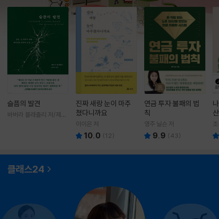
슬픔의 발견
진짜 새랑 눈이 마주
연금 투자 불패의 법
나
쳤다니까요
칙
산
바버라 블래츨리 저/제효
영 역
이이은 저
영주 닐슨 저
조
10.0
9.9
(
12
)
(
43
)
클래스24