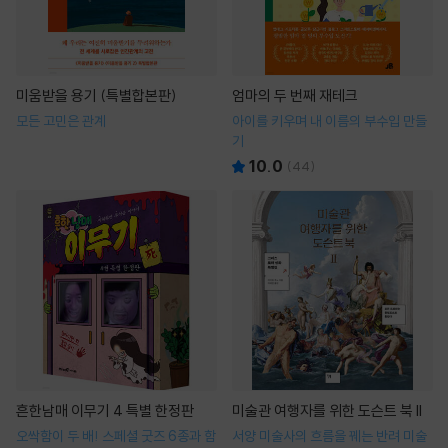
미움받을 용기 (특별합본판)
엄마의 두 번째 재테크
모든 고민은 관계
아이를 키우며 내 이름의 부수입 만들
기
10.0
(
44
)
흔한남매 이무기 4 특별 한정판
미술관 여행자를 위한 도슨트 북 II
오싹함이 두 배! 스페셜 굿즈 6종과 함
서양 미술사의 흐름을 꿰는 반려 미술