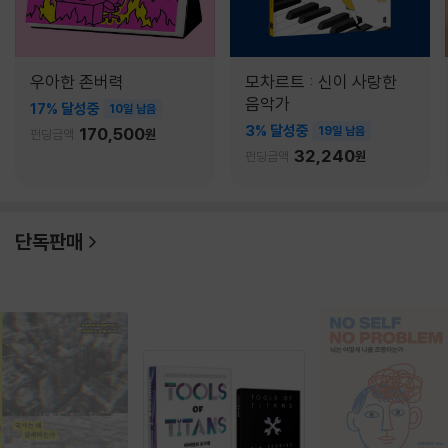
우아한 존버력
모차르트 : 신이 사랑한
음악가
17% 달성중
10일 남음
3% 달성중
170,500
19일 남음
펀딩금액
원
32,240
펀딩금액
원
단독판매