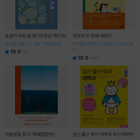
숨결이 바람 될 때 (10주년 에디션)
엄마의 두 번째 재테크
세계를 감동시킨 생의 기록 한정판
아이를 키우며 내 이름의 부수입 만들
기
10.0
(
1
)
10.0
(
44
)
미움받을 용기 (특별합본판)
임신 출산 육아 대백과 최신개정판