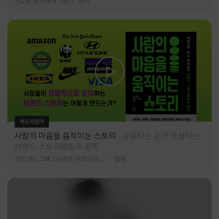
허교범 글/변우재 그림
창비
북트레일러
사람의 마음을 움직이는 스토리
공유되는 순간 완성되는
브랜드 스토리텔링의 원칙
로빈 랜디,그레그 브라운 저/최은아 역
알레