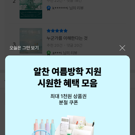
2
추천 22건
댓글 18건
내는 최상의 시너지...
k******i
님의 리뷰
YES마니아 : 플래티넘
리뷰 총점
누군가를 이해한다는 것
3
추천 20건
댓글 20건
닫기
오늘은 그만 보기
a***i
님의 리뷰
YES마니아 : 로얄
공지
8월 신용카드 무이자할부 안내
2026-08-01
로그인
최근 본 상품
주문/배송
고객센터 1544-3800
티켓 1544-6399
중고샵 1566-4295
eBook 1:1문의/채팅상담
예스이십사(주) 사업자 정보