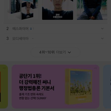
2
에스콰이어
1
관련상품 보이기/감축
3
오디세이아
관련상품 보이기/감축
4위~10위
더보기