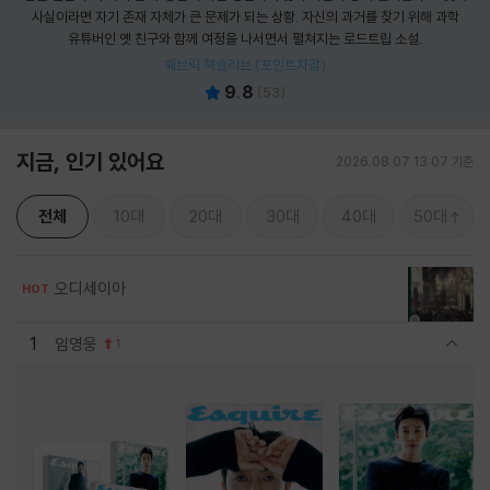
사실이라면 자기 존재 자체가 큰 문제가 되는 상황. 자신의 과거를 찾기 위해 과학
유튜버인 옛 친구와 함께 여정을 나서면서 펼쳐지는 로드트립 소설.
패브릭 북슬리브 (포인트차감)
9.8
(
53
)
지금, 인기 있어요
2026.08.07 13:07 기준
전체
10대
20대
30대
40대
50대
오디세이아
HOT
1
임영웅
1
관련상품 보이기/감축