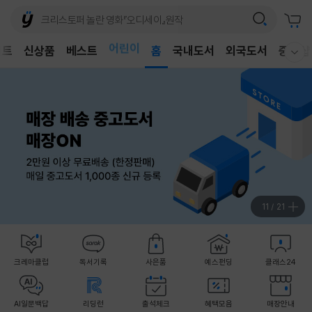
어린이
벤트
신상품
베스트
독후감
홈
국내도서
외국도서
중고샵
웰컴메뉴 모두보기
어린이
11
/
21
크레마클럽
독서기록
사은품
예스펀딩
클래스24
AI일문백답
리딩런
출석체크
혜택모음
매장안내