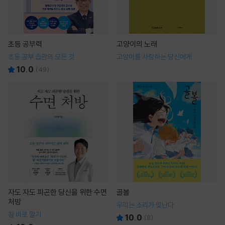
초등 공부력
고양이의 노래
초등 공부 습관의 모든 것
고양이를 사랑하는 당신에게
10.0
(
49
)
자도 자도 피곤한 당신을 위한 수면
골볼
처방
우리는 소리가 빛난다
잠 바로 알기
10.0
(
8
)