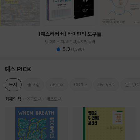
[예스리커버] 타이탄의 도구들
팀 페리스 저/박선령,정지현 공역
9.3
(
1,396
)
예스 PICK
도서
중고샵
eBook
CD/LP
DVD/BD
문구/GI
화제의 책
외국도서
세트도서