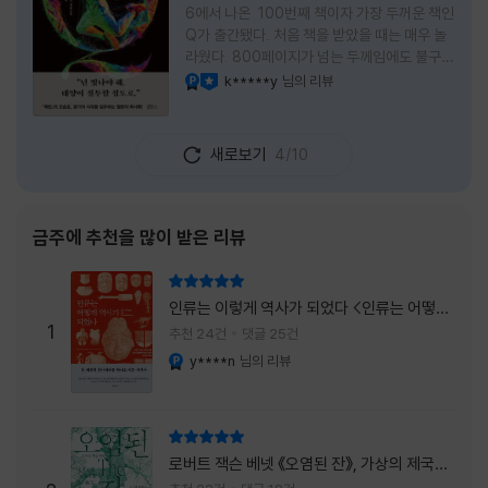
6에서 나온 100번째 책이자 가장 두꺼운 책인
Q가 출간됐다. 처음 책을 받았을 때는 매우 놀
라웠다. 800페이지가 넘는 두께임에도 불구하
고 생각보다 책이 가벼웠다. 여기에 측면을 영
k*****y
님의 리뷰
YES마니아 : 플래티넘
이달의 사락
롱하게 수놓은 색감. 그냥 바라만 보고 있어도
황홀경에 이를 지경이었다. * 그런데 여기에
제목이 Q란다. 처음 제목을 봤을 때 나는 질문
새로보기
4/10
을 의미하는 Question을 떠올렸다. 하지만 이
단어에는 논의, 또는 처리해야 할 문제라는 뜻
도 담겨져 있다. 작가님은 나에게 질문을 던지
려는 걸까, 아니면 같이 논의를 하자는 걸까 고
금주에 추천을 많이 받은 리뷰
개를 갸웃거리며 책을 펴들었다. * 틈만 나면
경적을 울리고 욕을 입에 달고 사는 선배와 일
리뷰 총점
하고 있는 하치. 히토미 클린이라는 청소업체
인류는 이렇게 역사가 되었다 <인류는 어떻게
직원으로 일하는 그녀가 바라는 것은 그저 고요
1
역사가 되었나>
추천 24건
댓글 25건
한
y****n
님의 리뷰
YES마니아 : 플래티넘
리뷰 총점
로버트 잭슨 베넷 《오염된 잔》, 가상의 제국이
주는 실감과 미스터리 사건의 치밀함이 이루어