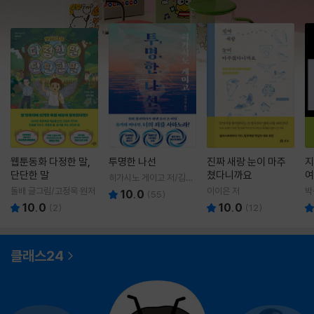
웹툰동화 다정한 말,
투명한 나선
진짜 새랑 눈이 마주
지
단단한 말
쳤다니까요
여
히가시노 게이고 저/김선
영 역
돌배 글그림/고정욱 원저
이이은 저
박
10.0
(
55
)
10.0
10.0
(
2
)
(
12
)
클래스24