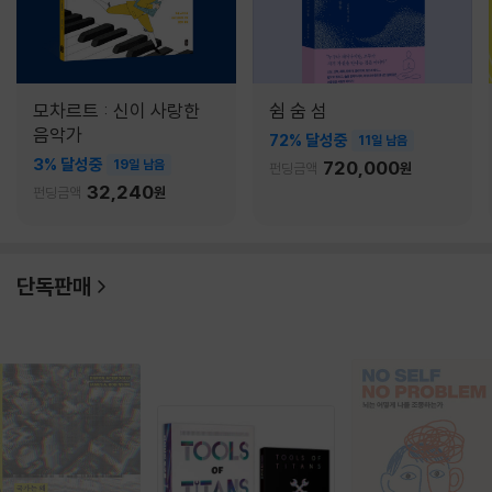
모차르트 : 신이 사랑한
쉼 숨 섬
음악가
72% 달성중
11일 남음
3% 달성중
19일 남음
720,000
펀딩금액
원
32,240
펀딩금액
원
단독판매