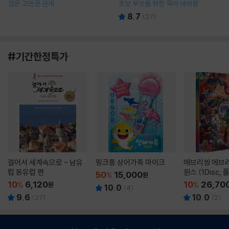
모든 고민은 관계
초보 부모를 위한 육아 바이블
8.7
(
27
)
#기간한정특가
걸어서 세계속으로 - 남유
핑크퐁 상어가족 마이크
에브리씽 에브리
럽 동유럽 편
원스 (1Disc,
50
15,000
%
원
판) : 블루레이
10
6,120
10
26,70
%
원
%
10.0
(
4
)
9.6
10.0
(
27
)
(
2
)