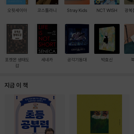
오뒷세이아
코스톨라니
Stray Kids
NCT WISH
광복
포켓몬 생태도
세네카
공각기동대
박효신
감
지금 이 책