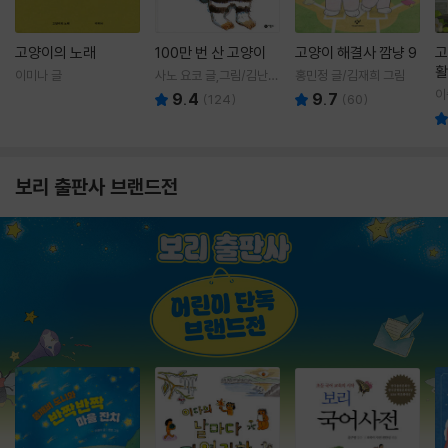
고양이의 노래
100만 번 산 고양이
고양이 해결사 깜냥 9
고
활
이미나 글
사노 요코 글,그림/김난주
홍민정 글/김재희 그림
렇
역
이
9.4
9.7
(
124
)
(
60
)
보리 출판사 브랜드전