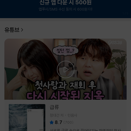
신규 앱 다운 시 500원
앱푸시/SMS 수신 동의 시 600원 더!
1
/
6
유튜브
급류
정대건 저
민음사
8.7
(
700
)
서로를 급류 속으로 끌어당기는 파멸적인 첫사