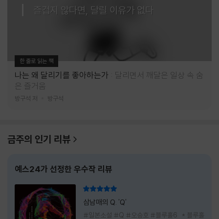
즐겁지 않다면, 달릴 이유가 없다
한 줄로 읽는 책
나는 왜 달리기를 좋아하는가
달리면서 깨달은 일상 속 숨
은 즐거움
방구석 저
방구석
금주의 인기 리뷰
예스24가 선정한 우수작 리뷰
리뷰 총점
삼남매의 Q. 'Q'
#일본소설 #Q #오승호 #블루홀6 * 블루홀