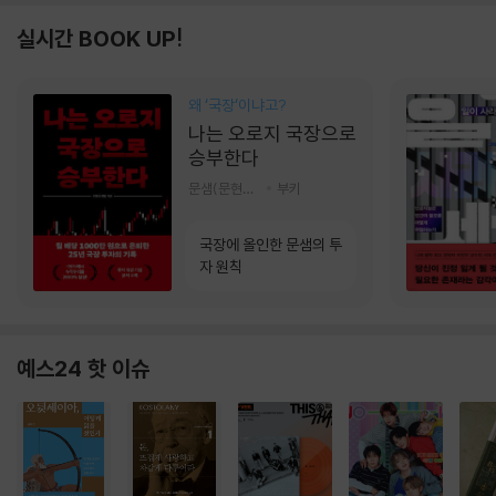
실시간 BOOK UP!
왜 ‘국장‘이냐고?
나는 오로지 국장으로
승부한다
문샘(문현철) 저
부키
국장에 올인한 문샘의 투
자 원칙
예스24 핫 이슈