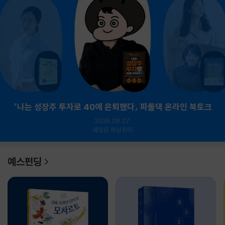
『나는 성장주 투자로 40에 은퇴했다』 파돌댁 온라인 북토크
2026.08.27.
웨일온 화상회의
예스펀딩