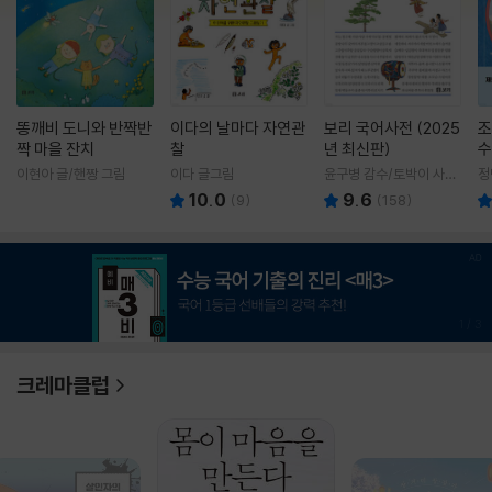
똥깨비 도니와 반짝반
이다의 날마다 자연관
보리 국어사전 (2025
조
짝 마을 잔치
찰
년 최신판)
수
이현아 글/핸짱 그림
이다 글그림
윤구병 감수/토박이 사전
정
편찬실 편
10.0
9.6
(
9
)
(
158
)
1
/
3
크레마클럽