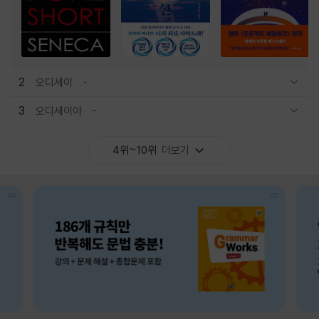
2
오디세이
관련상품 보이기/감축
3
오디세이아
관련상품 보이기/감축
4위~10위
더보기