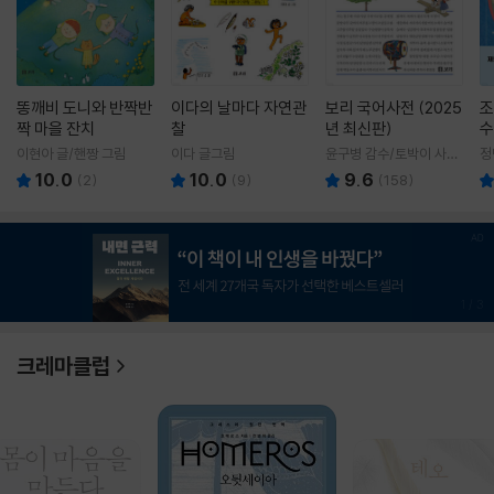
똥깨비 도니와 반짝반
이다의 날마다 자연관
보리 국어사전 (2025
조
짝 마을 잔치
찰
년 최신판)
수
이현아 글/핸짱 그림
이다 글그림
윤구병 감수/토박이 사전
정
편찬실 편
10.0
10.0
9.6
(
2
)
(
9
)
(
158
)
1
/
3
크레마클럽