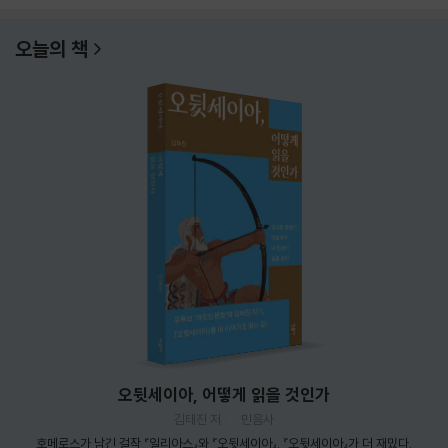
오늘의 책
오뒷세이아, 어떻게 읽을 것인가
김태진 저
민음사
호메로스가 남긴 걸작 『일리아스』와 『오뒷세이아』. 『오뒷세이아』가 더 재밌다.