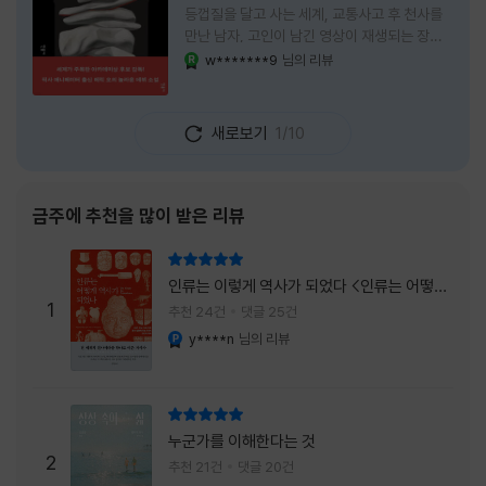
등껍질을 달고 사는 세계, 교통사고 후 천사를
만난 남자, 고인이 남긴 영상이 재생되는 장례
식장에서 똥을 싼 개. 이 책에는 몇 줄만 읽어도
w*******9
님의 리뷰
YES마니아 : 로얄
그다음 장면이 궁금해지는 이야기들이 가득하
다. 한 편만 읽고 덮으려 했는데, 다음 이야기로
넘어가 있었다. 소설을 읽으면서 잘 만든 단편
새로보기
1/10
애니메이션 여러 편을 차례로 보는 기분이 들었
다. (이건 저자가 픽사 애니메이터라는 소개 글
을 봐서 더 그렇게 생각했을 수도 있다.) 장면은
선명하게 그려졌고, 한 편이 끝날 때마다 질문
금주에 추천을 많이 받은 리뷰
이 뒤따라왔다. 감출 수 없는 세계는 더 다정할
까 「등껍질」의 세계에서 사람들은 저마다 다른
리뷰 총점
등껍질을 달고 살아간다. 몸의 일부이면서 한
인류는 이렇게 역사가 되었다 <인류는 어떻게
사람을 표현하는 수단
1
역사가 되었나>
추천 24건
댓글 25건
y****n
님의 리뷰
YES마니아 : 플래티넘
리뷰 총점
누군가를 이해한다는 것
2
추천 21건
댓글 20건