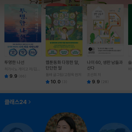
투명한 나선
웹툰동화 다정한 말,
나이 60, 생판 남들과
슬
단단한 말
산다
히가시노 게이고 저/김선
바
영 역
영
돌배 글그림/고정욱 원저
조선희 저
9.9
(
66
)
10.0
9.9
(
3
)
(
28
)
클래스24