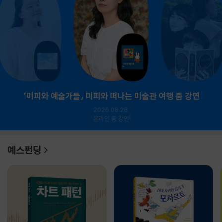
『미피와 예술가들』 미피와 떠나는 미술관 여행 줌 강연
2026.08.28.
온라인 줌 강연
예스펀딩