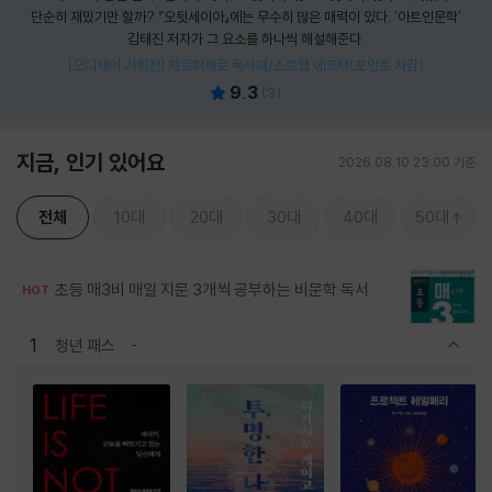
단순히 재밌기만 할까? 『오뒷세이아』에는 무수히 많은 매력이 있다. '아트인문학'
김태진 저자가 그 요소를 하나씩 해설해준다.
[오디세이 기획전] 제로퍼제로 독서대/스트랩 에코백(포인트 차감)
9.3
(
3
)
지금, 인기 있어요
2026.08.10 23:00 기준
전체
10대
20대
30대
40대
50대
초등 매3비 매일 지문 3개씩 공부하는 비문학 독서
HOT
1
청년 패스
관련상품 보이기/감축