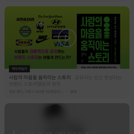
북트레일러
사람의 마음을 움직이는 스토리
공유되는 순간 완성되는
브랜드 스토리텔링의 원칙
로빈 랜디,그레그 브라운 저/최은아 역
알레