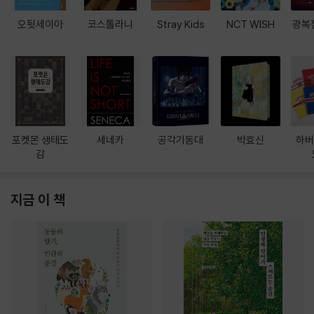
오뒷세이아
코스톨라니
Stray Kids
NCT WISH
광복
포켓몬 생태도
세네카
공각기동대
박효신
하버
감
지금 이 책