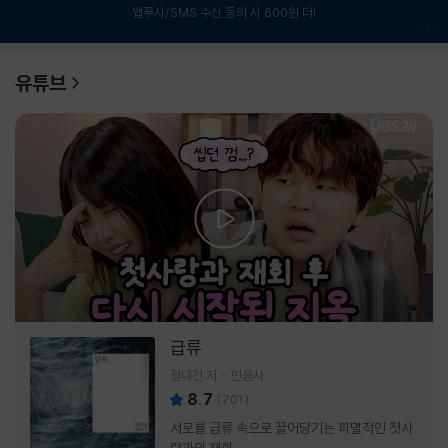
앱푸시/SMS 수신 동의 시 600원 더!
1
/
6
유튜브
급류
정대건 저
민음사
8.7
(
701
)
서로를 급류 속으로 끌어당기는 파멸적인 첫사