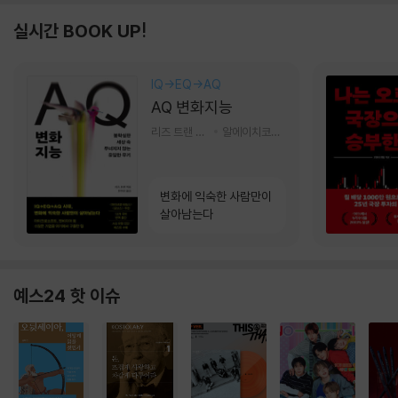
실시간 BOOK UP!
IQ→EQ→AQ
AQ 변화지능
리즈 트랜 저/한미선 역
알에이치코리아(RHK)
변화에 익숙한 사람만이
살아남는다
예스24 핫 이슈