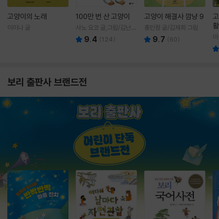
고양이의 노래
100만 번 산 고양이
고양이 해결사 깜냥 9
고
활
이미나 글
사노 요코 글,그림/김난주
홍민정 글/김재희 그림
렇
역
이
9.4
9.7
(
124
)
(
60
)
보리 출판사 브랜드전