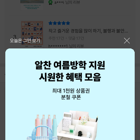
a***i
님의 리뷰
YES마니아 : 로얄
리뷰 총점
작고 즐거운 경험을 많이 하기, 불행과 불안을
3
회피하지 말기, 그리고 좋은 사람을 많이 만나
추천 17건
댓글 17건
닫기
오늘은 그만 보기
기.
h*******1
님의 리뷰
공지
8월 신용카드 무이자할부 안내
2026-08-01
로그인
최근 본 상품
주문/배송
고객센터 1544-3800
티켓 1544-6399
중고샵 1566-4295
eBook 1:1문의/채팅상담
예스이십사(주) 사업자 정보
이용약관
개인정보처리방침
청소년보호정책
PC버전
회사소개
거래처관계자께