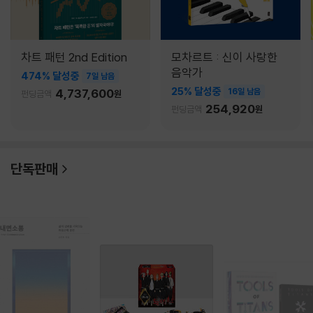
차트 패턴 2nd Edition
모차르트 : 신이 사랑한
음악가
474% 달성중
7일 남음
25% 달성중
4,737,600
16일 남음
펀딩금액
원
254,920
펀딩금액
원
단독판매