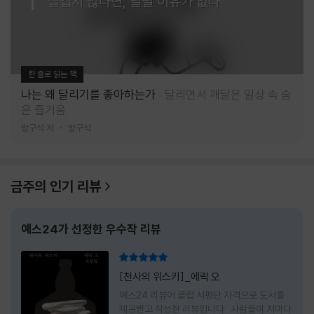
즐겁지 않다면, 달릴 이유가 없다
한 줄로 읽는 책
나는 왜 달리기를 좋아하는가
달리면서 깨달은 일상 속 숨
은 즐거움
방구석 저
방구석
금주의 인기 리뷰
예스24가 선정한 우수작 리뷰
리뷰 총점
[천사의 위스키]_에릭 오
예스24 리뷰어 클럽 서평단 자격으로 도서를
제공받고 작성한 리뷰입니다 사람들이 저마다