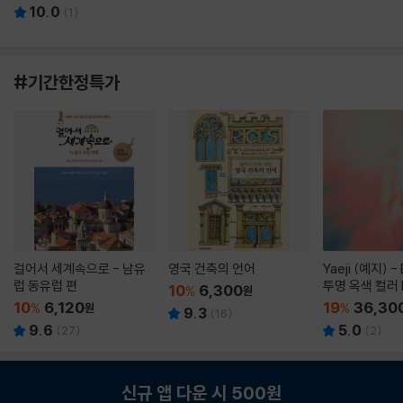
10.0
(
1
)
#기간한정특가
걸어서 세계속으로 - 남유
영국 건축의 언어
Yaeji (예지) -
럽 동유럽 편
투명 옥색 컬러 
10
6,300
%
원
10
6,120
19
36,30
%
원
%
9.3
(
16
)
9.6
5.0
(
27
)
(
2
)
신규 앱 다운 시 500원