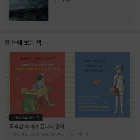
랑과의 재회
한 눈에 보는 책
카드뉴스로 보는 책
독후감 숙제가 끝나지 않아
누카가 미오 글/토티 그림/김지영 역
다산어린이