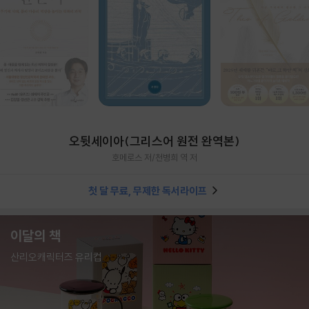
오뒷세이아(그리스어 원전 완역본)
호메로스 저/천병희 역 저
첫 달 무료, 무제한 독서라이프
이달의 책
산리오캐릭터즈 유리컵