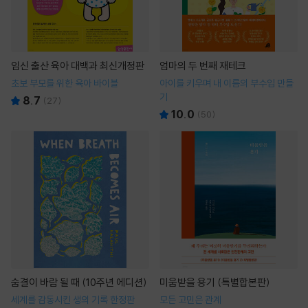
임신 출산 육아 대백과 최신개정판
엄마의 두 번째 재테크
초보 부모를 위한 육아 바이블
아이를 키우며 내 이름의 부수입 만들
기
8.7
(
27
)
10.0
(
50
)
숨결이 바람 될 때 (10주년 에디션)
미움받을 용기 (특별합본판)
세계를 감동시킨 생의 기록 한정판
모든 고민은 관계