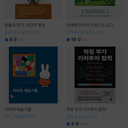
동물의 향기, 인간의 풍경
인생에 단어가 스며드는 순간
숲과 길 위 생명의 여정
단어 하나로 바뀌는 세상
9.5
10.0
(
4
)
(
17
)
미피와 예술가들
적정 주가 가치투자 법칙
미피, 미술관에 가다
평생 쓸 수 있는 원칙
9.9
(
42
)