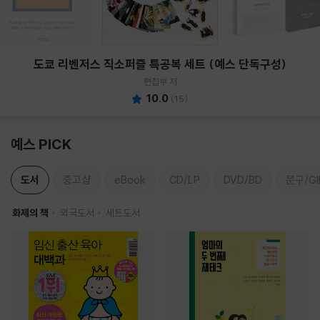
도쿄 리벤저스 직소퍼즐 특공복 세트 (예스 단독구성)
편집부 저
10.0
(
15
)
예스 PICK
도서
중고샵
eBook
CD/LP
DVD/BD
문구/GI
화제의 책
외국도서
세트도서