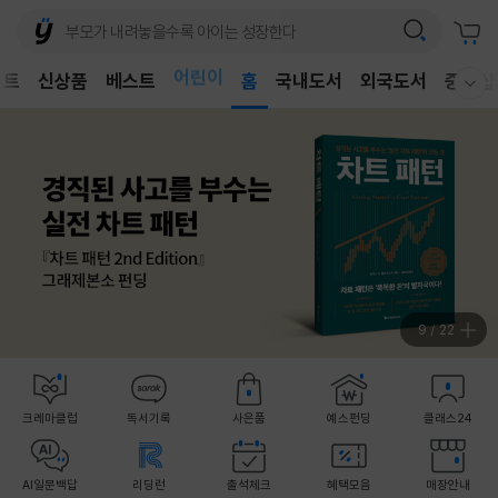
어린이
벤트
신상품
베스트
독후감
홈
국내도서
외국도서
중고샵
웰컴메뉴 모두보기
어린이
9
/
22
크레마클럽
독서기록
사은품
예스펀딩
클래스24
AI일문백답
리딩런
출석체크
혜택모음
매장안내