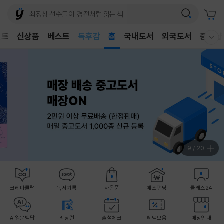
어린이
독후감
벤트
신상품
베스트
홈
국내도서
외국도서
중고샵
웰컴메뉴 모두보기
어린이
10
/
20
크레마클럽
독서기록
사은품
예스펀딩
클래스24
AI일문백답
리딩런
출석체크
혜택모음
매장안내