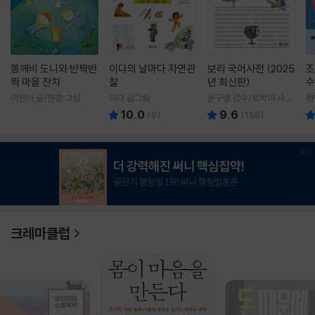
똥깨비 도니와 반짝반
이다의 날마다 자연관
보리 국어사전 (2025
조
짝 마을 잔치
찰
년 최신판)
수
이현아 글/핸짱 그림
이다 글그림
윤구병 감수/토박이 사전
정
편찬실 편
10.0
9.6
(
9
)
(
158
)
1
/
3
크레마클럽