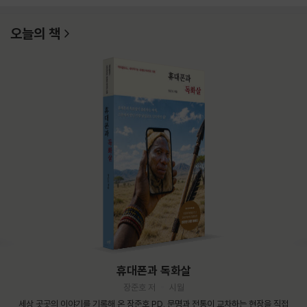
오늘의 책
휴대폰과 독화살
장준호 저
시월
세상 곳곳의 이야기를 기록해 온 장준호 PD. 문명과 전통이 교차하는 현장을 직접