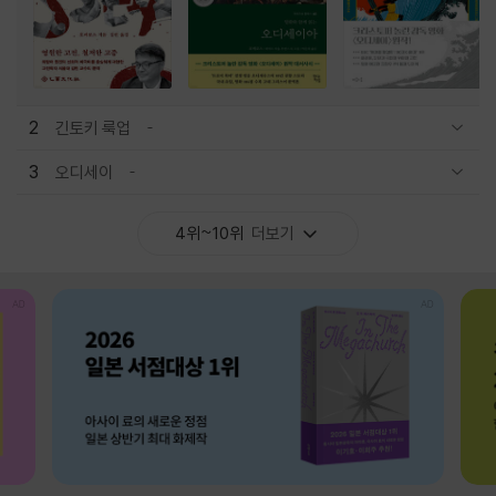
2
긴토키 룩업
관련상품 보이기/감축
3
오디세이
관련상품 보이기/감축
4위~10위
더보기