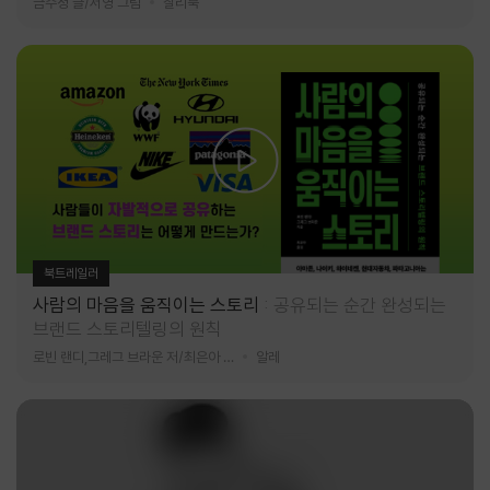
금수정 글/서영 그림
찰리북
북트레일러
사람의 마음을 움직이는 스토리
공유되는 순간 완성되는
브랜드 스토리텔링의 원칙
로빈 랜디,그레그 브라운 저/최은아 역
알레