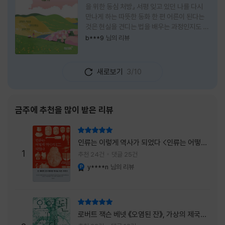
을 위한 동심 처방』 서평 잊고 있던 나를 다시
만나게 하는 따뜻한 동화 한 편 어른이 된다는
것은 현실을 견디는 법을 배우는 과정인지도 모
른다. 해야 할 일은 늘어나고, 책임은 무거워지
b***9
님의 리뷰
며, 마음껏 웃거나 울 수 있는 순간은 점점 줄어
든다. 어느새 우리는 어린 시절의 순수함보다
효율과 성과를 먼저 생각하는 사람이 되어간다.
새로보기
3/10
『어쩌면 동화는 어른을 위한 것 2 – 지친 영혼
을 위한 동심 처방』은 바로 그런 어른들에게 잠
시 쉬어가라고 손을 내미는 책이다. 처음 책 제
목을 보았을 때는 동화를 다시 읽는 감성 에세
금주에 추천을 많이 받은 리뷰
이 정도로 생각했다. 하지만 책장을 넘길수록
깨닫게 된다. 동화는 아이들만을 위한 이야기가
리뷰 총점
아니라, 삶에 지친 어른들의 마음을 치유하는
인류는 이렇게 역사가 되었다 <인류는 어떻게
가장 순수한 언어라는 사실을 말이다. 이 책은
1
역사가 되었나>
추천 24건
댓글 25건
익숙한
y****n
님의 리뷰
YES마니아 : 플래티넘
리뷰 총점
로버트 잭슨 베넷 《오염된 잔》, 가상의 제국이