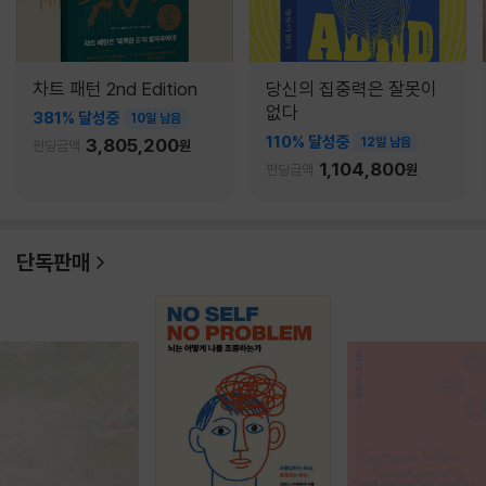
차트 패턴 2nd Edition
당신의 집중력은 잘못이
없다
381% 달성중
10일 남음
110% 달성중
3,805,200
12일 남음
펀딩금액
원
1,104,800
펀딩금액
원
단독판매