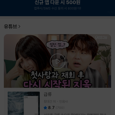
신규 앱 다운 시 500원
앱푸시/SMS 수신 동의 시 600원 더!
1
/
6
유튜브
급류
정대건 저
민음사
8.7
(
700
)