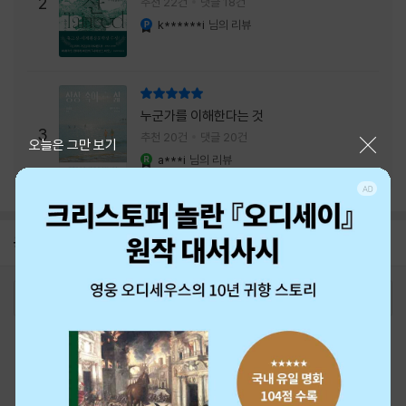
주는 실감과 미스터리 사건의 치밀함이 이루어
2
추천 22건
댓글 18건
내는 최상의 시너지...
k******i
님의 리뷰
YES마니아 : 플래티넘
리뷰 총점
누군가를 이해한다는 것
3
추천 20건
댓글 20건
닫기
오늘은 그만 보기
a***i
님의 리뷰
YES마니아 : 로얄
공지
26년 NBCI 수상 안내
2026-08-01
로그인
최근 본 상품
주문/배송
고객센터 1544-3800
티켓 1544-6399
중고샵 1566-4295
eBook 1:1문의/채팅상담
예스이십사(주) 사업자 정보