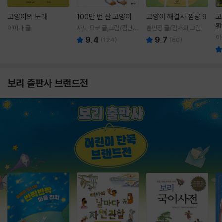
고양이의 노래
100만 번 산 고양이
고양이 해결사 깜냥 9
고
활
이미나 글
사노 요코 글,그림/김난주
홍민정 글/김재희 그림
렇
역
이
9.4
9.7
(
124
)
(
60
)
보리 출판사 브랜드전