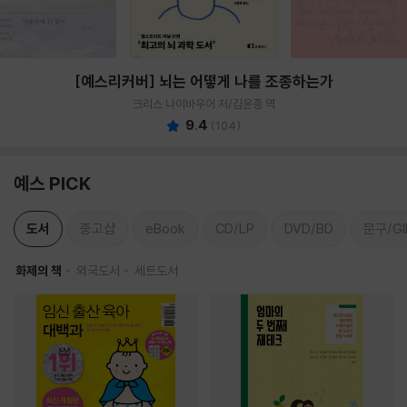
[예스리커버] 뇌는 어떻게 나를 조종하는가
크리스 나이바우어 저/김윤종 역
9.4
(
104
)
예스 PICK
도서
중고샵
eBook
CD/LP
DVD/BD
문구/GI
화제의 책
외국도서
세트도서