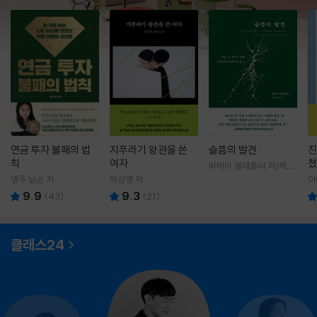
연금 투자 불패의 법
지푸라기 왕관을 쓴
슬픔의 발견
진
칙
여자
쳤
바버라 블래츨리 저/제효
영 역
영주 닐슨 저
박상영 저
이
9.9
9.3
(
43
)
(
21
)
클래스24