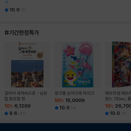
책
10.0
(
3
)
#기간한정특가
걸어서 세계속으로 - 남유
핑크퐁 상어가족 마이크
에브리씽 에브리
럽 동유럽 편
원스 (1Disc,
50
15,000
%
원
판) : 블루레이
10
6,120
10
26,70
%
원
%
10.0
(
4
)
9.6
10.0
(
27
)
(
2
)