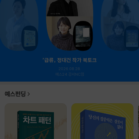
『급류』 정대건 작가 북토크
2026.08.28.
예스24 강서NC점
예스펀딩