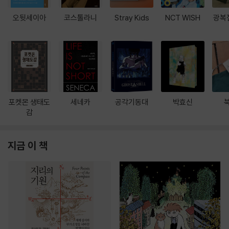
오뒷세이아
코스톨라니
Stray Kids
NCT WISH
광복
포켓몬 생태도
세네카
공각기동대
박효신
감
지금 이 책