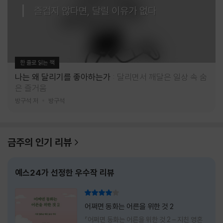
즐겁지 않다면, 달릴 이유가 없다
한 줄로 읽는 책
나는 왜 달리기를 좋아하는가
달리면서 깨달은 일상 속 숨
은 즐거움
방구석 저
방구석
금주의 인기 리뷰
예스24가 선정한 우수작 리뷰
리뷰 총점
어쩌면 동화는 어른을 위한 것 2
『어쩌면 동화는 어른을 위한 것 2 – 지친 영혼