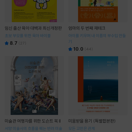
임신 출산 육아 대백과 최신개정판
엄마의 두 번째 재테크
초보 부모를 위한 육아 바이블
아이를 키우며 내 이름의 부수입 만들
기
8.7
(
27
)
10.0
(
44
)
미술관 여행자를 위한 도슨트 북 II
미움받을 용기 (특별합본판)
서양 미술사의 흐름을 꿰는 반려 미술
모든 고민은 관계