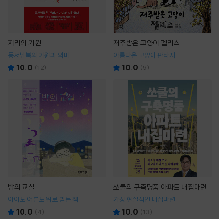
지리의 기원
저주받은 고양이 펠리스
동서남북의 기원과 의미
아름다운 고양이 판타지
10.0
10.0
(
12
)
(
9
)
밤의 교실
쏘쿨의 구축명품 아파트 내집마련
아이도 어른도 위로 받는 책
가장 현실적인 내집마련
10.0
10.0
(
4
)
(
13
)