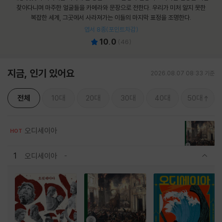
찾아다니며 마주한 얼굴들을 카메라와 문장으로 전한다. 우리가 미처 알지 못한
복잡한 세계, 그곳에서 사라져가는 이들의 마지막 표정을 조명한다.
엽서 8종(포인트차감)
10.0
(
46
)
지금, 인기 있어요
2026.08.07 08:33 기준
전체
10대
20대
30대
40대
50대
오디세이아
HOT
1
오디세이아
관련상품 보이기/감축