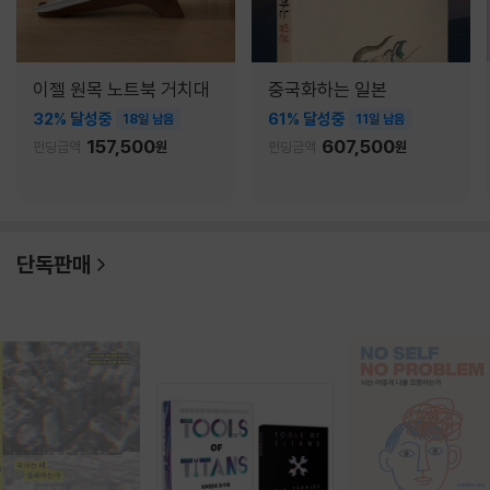
이젤 원목 노트북 거치대
중국화하는 일본
32% 달성중
61% 달성중
18일 남음
11일 남음
157,500
607,500
펀딩금액
원
펀딩금액
원
단독판매