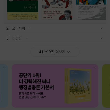
2
오디세이
관련상품 보이기/감축
3
임영웅
관련상품 보이기/감축
4위~10위
더보기