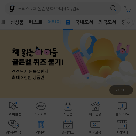
어린이
벤트
신상품
베스트
독후감
홈
국내도서
외국도서
중고샵
웰컴메뉴 모두보기
어린이
5
/
21
크레마클럽
독서기록
사은품
예스펀딩
클래스24
AI일문백답
리딩런
출석체크
혜택모음
매장안내