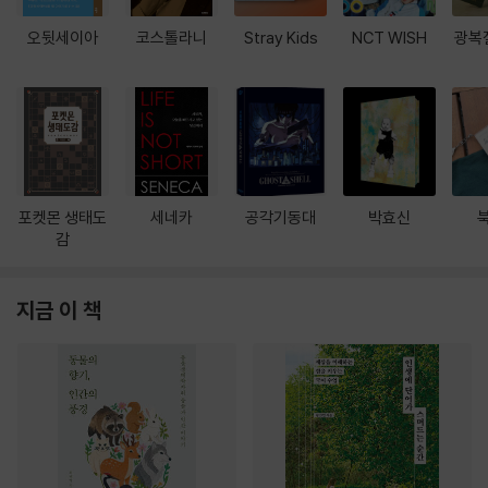
오뒷세이아
코스톨라니
Stray Kids
NCT WISH
광복
포켓몬 생태도
세네카
공각기동대
박효신
감
지금 이 책