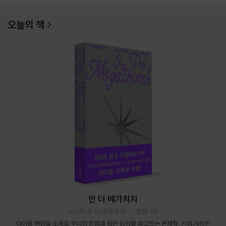
오늘의 책
인 더 메가처치
아사이 료 저/송태욱 역
은행나무
아이돌 팬덤을 소재로 우리의 믿음과 집단 심리를 파고드는 문제작. 신이 사라진