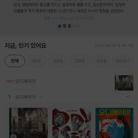
시대, 팬덤이라는 종교를 만드는 설계자와 열혈 신도, 음모론자까지. 입체적
인물들과 작가 특유의 대담한 시선이 만나 새로운 서사의 정점을 선보인다.
양장 누드 제본 노트 (포인트차감)
9.8
(
24
)
지금, 인기 있어요
2026.08.08 12:39 기준
전체
10대
20대
30대
40대
50대
오디세이아
HOT
1
오디세이아
관련상품 보이기/감축