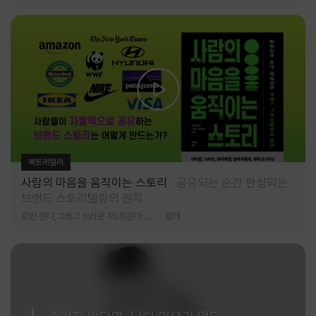
북트레일러
사람의 마음을 움직이는 스토리
공유되는 순간 완성되는
브랜드 스토리텔링의 원칙
로빈 랜디,그레그 브라운 저/최은아 역
알레