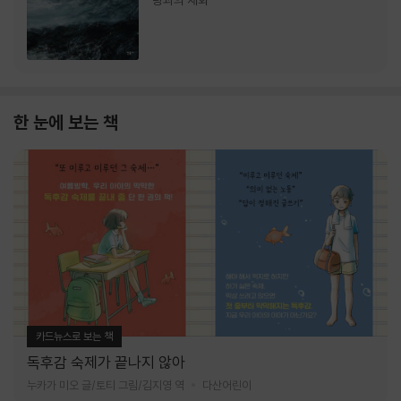
랑과의 재회
한 눈에 보는 책
카드뉴스로 보는 책
독후감 숙제가 끝나지 않아
누카가 미오 글/토티 그림/김지영 역
다산어린이