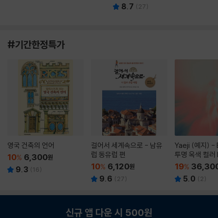
8.7
(
27
)
#기간한정특가
영국 건축의 언어
걸어서 세계속으로 - 남유
Yaeji (예지) -
럽 동유럽 편
투명 옥색 컬러 
10
6,300
%
원
10
6,120
19
36,30
%
원
%
9.3
(
16
)
9.6
5.0
(
27
)
(
2
)
신규 앱 다운 시 500원