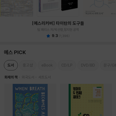
[예스리커버] 타이탄의 도구들
팀 페리스 저/박선령,정지현 공역
9.3
(
1,396
)
예스 PICK
도서
중고샵
eBook
CD/LP
DVD/BD
문구/GI
화제의 책
외국도서
세트도서