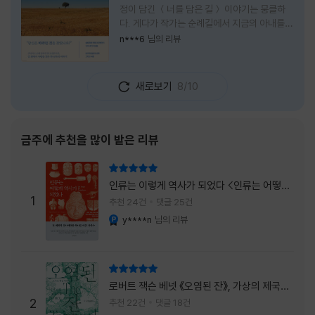
정이 담긴 ＜너를 담은 길＞ 이야기는 뭉클하
다. 게다가 작가는 순례길에서 지금의 아내를
만나 여행 로맨스의 정석인 '비포 선라이즈'를
n***6
님의 리뷰
현실로 이루었다는 점에서 더없이 로맨틱하다.
책을 읽으며 밑줄 그은 문장들이 많았다. 책 속
에 작가가 소개한 다양한 도서들의 문장들을 만
새로보기
8/10
나는 것 역시 읽기의 또다른 즐거움이었다. 여
느 이들처럼 성실히 학교를 마치고 남들이 부러
워하는 직장에 다니던 작가가 어느날 문득 나는
누구이며어느 순간 행복을 느끼는지 질문하며
금주에 추천을 많이 받은 리뷰
길을 떠나려고 마음 먹는 순간들을 적어내려간
문장들에 마음을 한참 머물렀다.그 부분을 발췌
리뷰 총점
해본다. "내가 온 힘을 다해 부러워하던 사람
인류는 이렇게 역사가 되었다 <인류는 어떻게
들은 '자신이 원하는' 일을 하는 사람들이었다.
1
역사가 되었나>
추천 24건
댓글 25건
소명이라고 하던
y****n
님의 리뷰
YES마니아 : 플래티넘
리뷰 총점
로버트 잭슨 베넷 《오염된 잔》, 가상의 제국이
주는 실감과 미스터리 사건의 치밀함이 이루어
2
추천 22건
댓글 18건