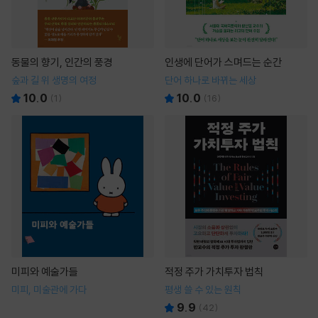
동물의 향기, 인간의 풍경
인생에 단어가 스며드는 순간
숲과 길 위 생명의 여정
단어 하나로 바뀌는 세상
10.0
10.0
(
1
)
(
16
)
미피와 예술가들
적정 주가 가치투자 법칙
미피, 미술관에 가다
평생 쓸 수 있는 원칙
9.9
(
42
)