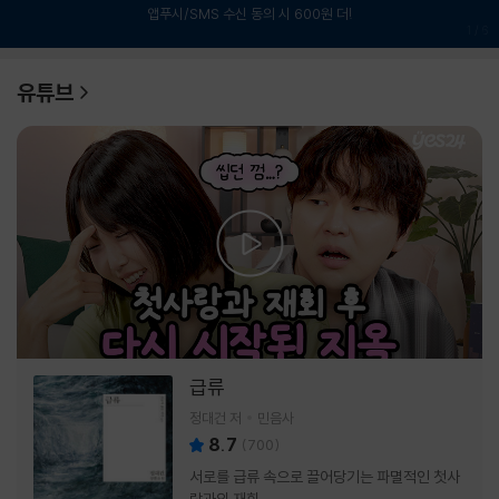
앱푸시/SMS 수신 동의 시 600원 더!
1
/
6
유튜브
급류
정대건 저
민음사
8.7
(
700
)
서로를 급류 속으로 끌어당기는 파멸적인 첫사