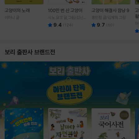
고양이의 노래
100만 번 산 고양이
고양이 해결사 깜냥 9
고
활
이미나 글
사노 요코 글,그림/김난주
홍민정 글/김재희 그림
렇
역
이
9.4
9.7
(
124
)
(
60
)
보리 출판사 브랜드전