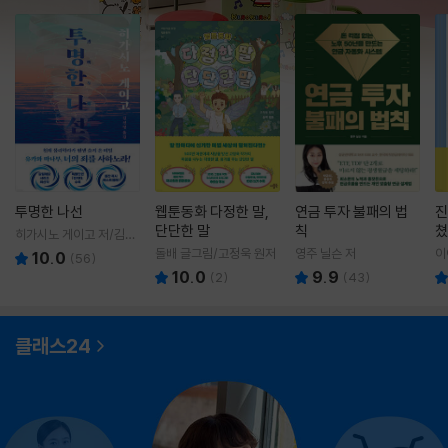
투명한 나선
웹툰동화 다정한 말,
연금 투자 불패의 법
진
단단한 말
칙
쳤
히가시노 게이고 저/김선
영 역
돌배 글그림/고정욱 원저
영주 닐슨 저
이
10.0
(
56
)
10.0
9.9
(
2
)
(
43
)
클래스24