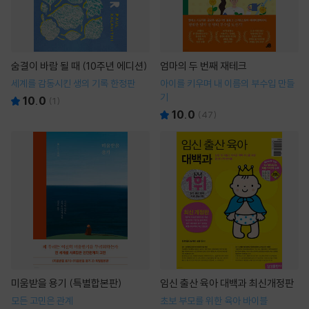
숨결이 바람 될 때 (10주년 에디션)
엄마의 두 번째 재테크
세계를 감동시킨 생의 기록 한정판
아이를 키우며 내 이름의 부수입 만들
기
10.0
(
1
)
10.0
(
47
)
미움받을 용기 (특별합본판)
임신 출산 육아 대백과 최신개정판
모든 고민은 관계
초보 부모를 위한 육아 바이블