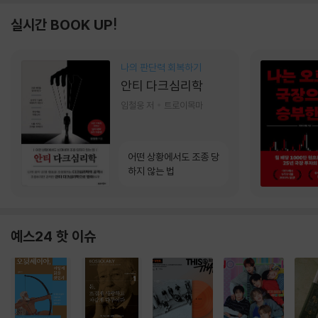
실시간 BOOK UP!
나의 판단력 회복하기
안티 다크심리학
임철웅 저
트로이목마
어떤 상황에서도 조종 당
하지 않는 법
예스24 핫 이슈