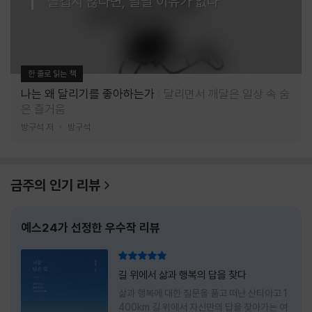
즐겁지 않다면, 달릴 이유가 없다
한 줄로 읽는 책
나는 왜 달리기를 좋아하는가
달리면서 깨달은 일상 속 숨
은 즐거움
방구석 저
방구석
금주의 인기 리뷰
예스24가 선정한 우수작 리뷰
리뷰 총점
길 위에서 삶과 행복의 답을 찾다
삶과 행복에 대한 질문을 품고 떠난 산티아고 1
400km 길 위에서 자신만의 답을 찾아가는 여