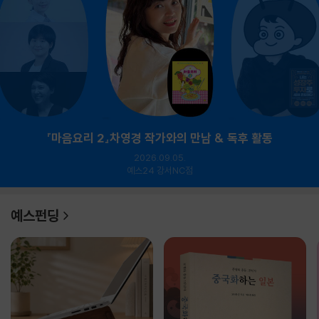
『마음요리 2』차영경 작가와의 만남 & 독후 활동
2026.09.05.
예스24 강서NC점
예스펀딩