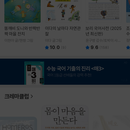
똥깨비 도니와 반짝반
이다의 날마다 자연관
보리 국어사전 (2025
조
짝 마을 잔치
찰
년 최신판)
수
이현아 글/핸짱 그림
이다 글그림
윤구병 감수/토박이 사전
정
편찬실 편
10.0
9.6
(
9
)
(
158
)
1
/
3
크레마클럽