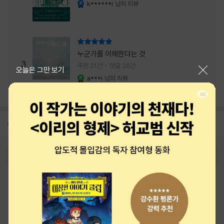
내는 최상의 시너지...
k******i
님의 리뷰
YES마니아 : 플래티넘
리뷰 총점
누군가를 이해한다는 것
3
추천 21건
댓글 20건
닫기
오늘은 그만 보기
a***i
님의 리뷰
YES마니아 : 로얄
공지
26년 NBCI 수상 안내
2026-08-01
로그인
최근 본 상품
주문/배송
고객센터 1544-3800
티켓 1544-6399
중고샵 1566-4295
eBook 1:1문의/채팅상담
예스이십사(주) 사업자 정보
이용약관
개인정보처리방침
청소년보호정책