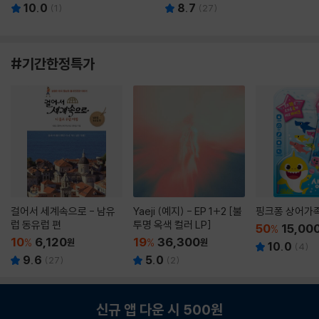
10.0
8.7
(
1
)
(
27
)
#기간한정특가
걸어서 세계속으로 - 남유
Yaeji (예지) - EP 1+2 [불
핑크퐁 상어가
럽 동유럽 편
투명 옥색 컬러 LP]
50
15,00
%
10
6,120
19
36,300
%
원
%
원
10.0
(
4
)
9.6
5.0
(
27
)
(
2
)
신규 앱 다운 시 500원