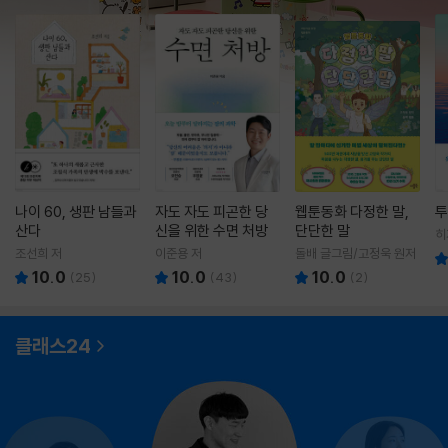
나이 60, 생판 남들과
자도 자도 피곤한 당
웹툰동화 다정한 말,
투
산다
신을 위한 수면 처방
단단한 말
히
영
조선희 저
이준용 저
돌배 글그림/고정욱 원저
10.0
10.0
10.0
(
25
)
(
43
)
(
2
)
클래스24