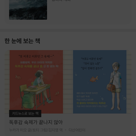
한 눈에 보는 책
카드뉴스로 보는 책
독후감 숙제가 끝나지 않아
누카가 미오 글/토티 그림/김지영 역
다산어린이