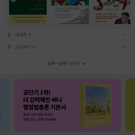
2
세네카
1
관련상품 보이기/감축
3
오디세이
1
관련상품 보이기/감축
4위~10위
더보기