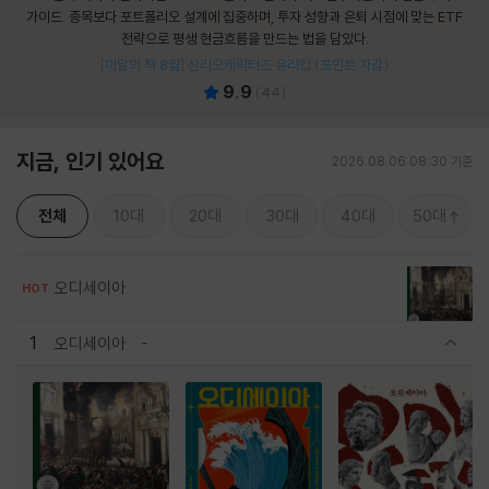
가이드. 종목보다 포트폴리오 설계에 집중하며, 투자 성향과 은퇴 시점에 맞는 ETF
전략으로 평생 현금흐름을 만드는 법을 담았다.
[이달의 책 8월] 산리오캐릭터즈 유리컵 (포인트 차감)
9.9
(
44
)
지금, 인기 있어요
2026.08.06 08:30 기준
전체
10대
20대
30대
40대
50대
오디세이아
HOT
1
오디세이아
관련상품 보이기/감축