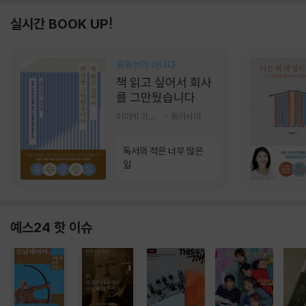
실시간 BOOK UP!
유튜브가 아니다
책 읽고 싶어서 회사
를 그만뒀습니다
미야케 가호 저/서영찬 역
동아시아
독서의 적은 너무 많은
일
예스24 핫 이슈