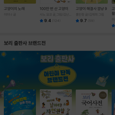
고양이의 노래
100만 번 산 고양이
고양이 해결사 깜냥 9
고
활
이미나 글
사노 요코 글,그림/김난주
홍민정 글/김재희 그림
렇
역
이
9.4
9.7
(
124
)
(
59
)
보리 출판사 브랜드전