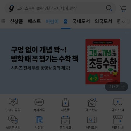
벤트
신상품
베스트
어린이
홈
국내도서
외국도서
중고샵
웰컴메뉴 모두보기
독후감
어린이
21
/
21
크레마클럽
독서기록
사은품
예스펀딩
클래스24
AI일문백답
리딩런
출석체크
혜택모음
매장안내