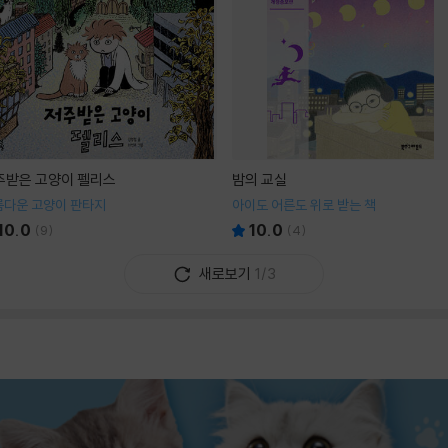
주받은 고양이 펠리스
밤의 교실
름다운 고양이 판타지
아이도 어른도 위로 받는 책
10.0
10.0
(
9
)
(
4
)
새로보기
1/3