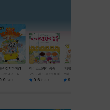
더보기
늘은 캣치하이킹
아이스크림이 꽁꽁
여름을 부탁해
 글/윤태규 그림
구도 노리코 글/윤수정 역
토마쓰리 글그림
9.9
9.6
9.8
(
41
)
(
103
)
(
24
)