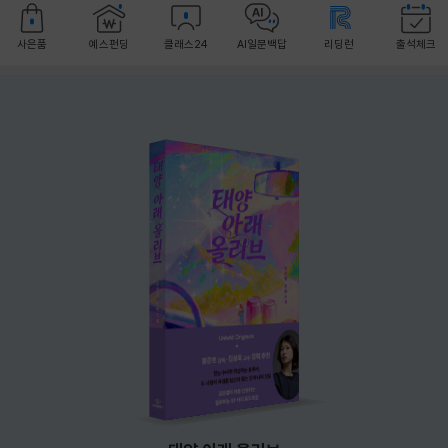
사은품
예스펀딩
클래스24
AI일문백답
리딩런
출석체크