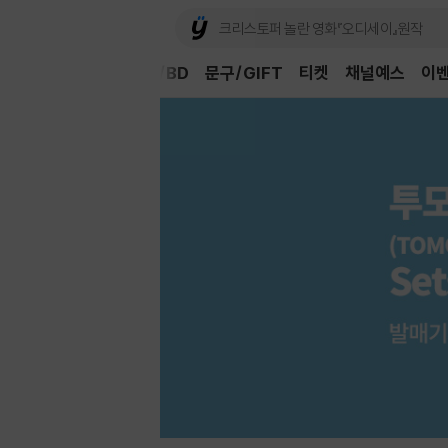
Book
CD/LP
DVD/BD
문구/GIFT
티켓
채널예스
이