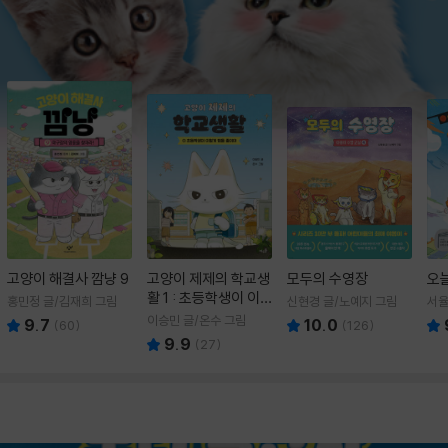
고양이 해결사 깜냥 9
고양이 제제의 학교생
모두의 수영장
오
활 1 : 초등학생이 이
홍민정 글/김재희 그림
신현경 글/노예지 그림
서율
렇게 힘들 줄이야
이승민 글/온수 그림
9.7
10.0
(
60
)
(
126
)
9.9
(
27
)