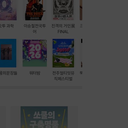
오투 과학
이승철전국투
진격의 거인展
크레마 이북 리
방학에는 
어
FINAL
더기
포터
름의문장들
워터밤
전주얼티밋뮤
뚝딱! AI 3대장
이달의 인
직페스티벌
과