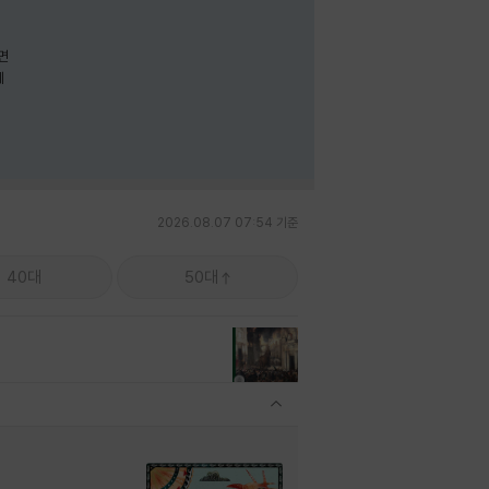
면
께
2026.08.07 07:54 기준
40대
50대
관련상품 보이기/감축