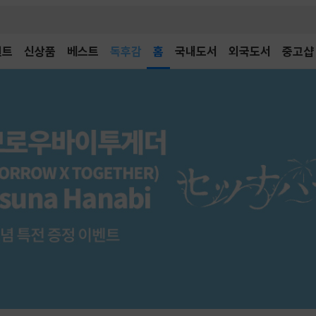
벤트
신상품
베스트
어린이
홈
국내도서
외국도서
중고샵
독후감
어린이