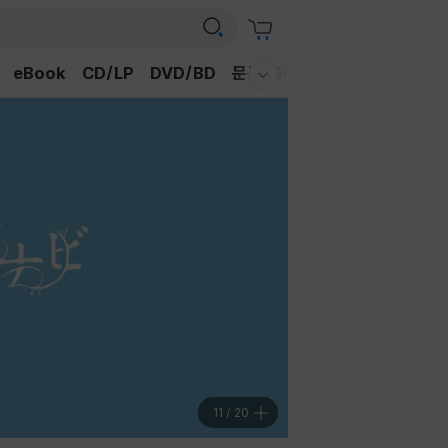
eBook
CD/LP
DVD/BD
문구/GIFT
티켓
채널예스
웰컴메뉴 모두보기
11
/
20