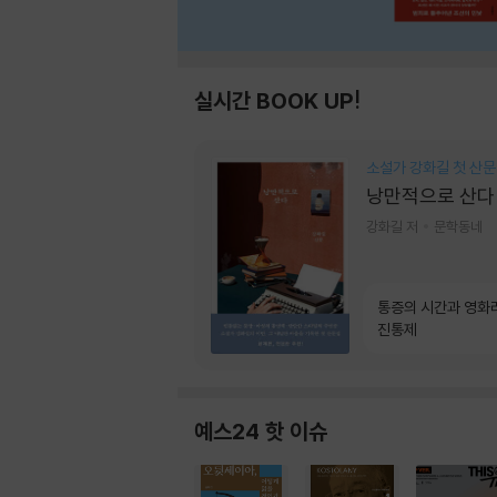
실시간 BOOK UP!
소설가 강화길 첫 산문
낭만적으로 산다
강화길 저
문학동네
통증의 시간과 영화
진통제
예스24 핫 이슈