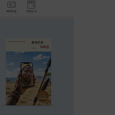
혜택모음
매장안내