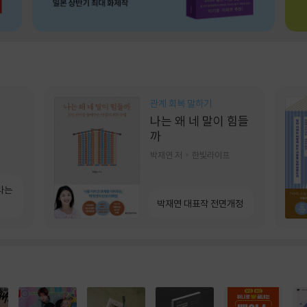
관계 회복 말하기
나는 왜 네 말이 힘들
까
박재연 저
한빛라이프
라는
박재연 대표작 전면개정