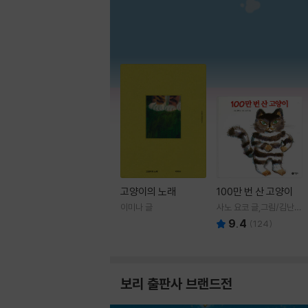
고양이의 노래
100만 번 산 고양이
이미나 글
사노 요코 글,그림/김난주
역
9.4
(
124
)
보리 출판사 브랜드전