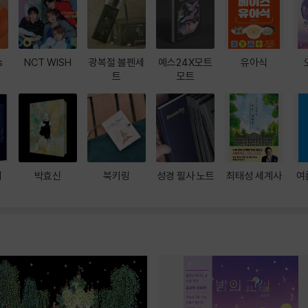
s
NCT WISH
광복절 볼펜세
예스24X모트
유아식
트
모트
대
박효신
북키링
성경 필사 노트
최태성 세계사
여