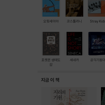
오뒷세이아
코스톨라니
Stray Kid
포켓몬 생태도
세네카
공각기동
감
지금 이 책