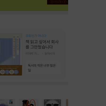
유튜브가 아니다
책 읽고 싶어서 회사
를 그만뒀습니다
미야케 가호 저/서영찬 역
동아시아
독서의 적은 너무 많은
일