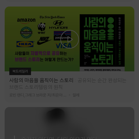
북트레일러
사람의 마음을 움직이는 스토리
공유되는 순간 완성되는
브랜드 스토리텔링의 원칙
로빈 랜디,그레그 브라운 저/최은아 역
알레