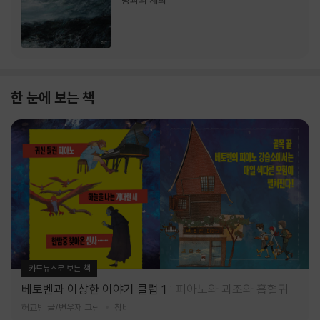
랑과의 재회
한 눈에 보는 책
카드뉴스로 보는 책
베토벤과 이상한 이야기 클럽 1
피아노와 괴조와 흡혈귀
허교범 글/변우재 그림
창비