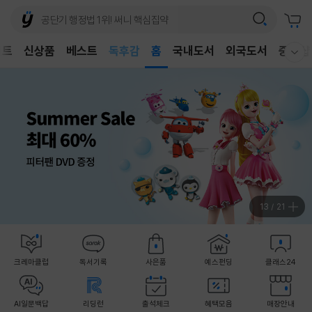
어린이
벤트
신상품
베스트
독후감
홈
국내도서
외국도서
중고샵
웰컴메뉴 모두보기
어린이
14
/
21
크레마클럽
독서기록
사은품
예스펀딩
클래스24
AI일문백답
리딩런
출석체크
혜택모음
매장안내