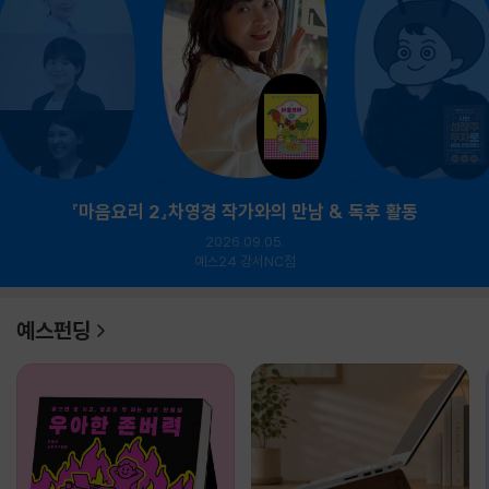
『마음요리 2』차영경 작가와의 만남 & 독후 활동
2026.09.05.
예스24 강서NC점
예스펀딩