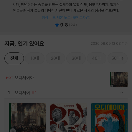
시대, 팬덤이라는 종교를 만드는 설계자와 열혈 신도, 음모론자까지. 입체적
인물들과 작가 특유의 대담한 시선이 만나 새로운 서사의 정점을 선보인다.
양장 누드 제본 노트 (포인트차감)
9.8
(
24
)
지금, 인기 있어요
2026.08.09 12:03 기준
전체
10대
20대
30대
40대
50대
오디세이아
HOT
1
오디세이
1
관련상품 보이기/감축