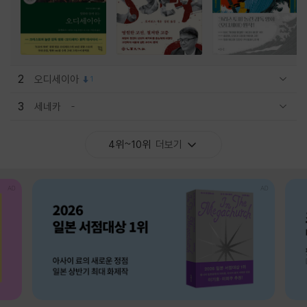
2
오디세이아
1
관련상품 보이기/감축
3
세네카
관련상품 보이기/감축
4위~10위
더보기