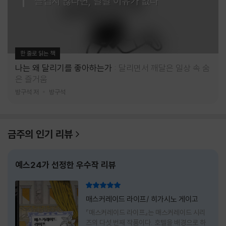
즐겁지 않다면, 달릴 이유가 없다
한 줄로 읽는 책
나는 왜 달리기를 좋아하는가
달리면서 깨달은 일상 속 숨
은 즐거움
방구석 저
방구석
금주의 인기 리뷰
예스24가 선정한 우수작 리뷰
리뷰 총점
매스커레이드 라이프/ 히가시노 게이고
『매스커레이드 라이프』는 매스커레이드 시리
즈의 다섯 번째 작품이다. 호텔을 배경으로 하