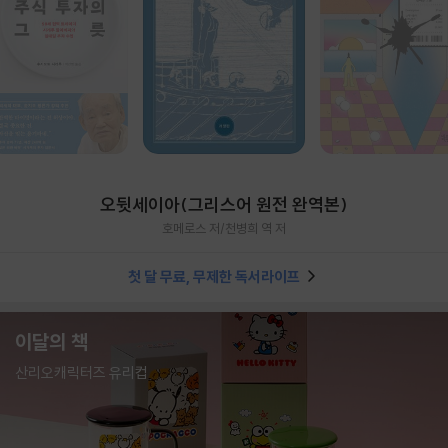
오뒷세이아(그리스어 원전 완역본)
호메로스 저/천병희 역 저
첫 달 무료, 무제한 독서라이프
이달의 책
산리오캐릭터즈 유리컵