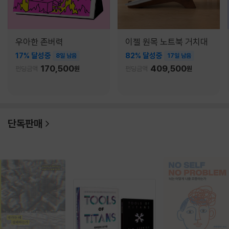
우아한 존버력
이젤 원목 노트북 거치대
17% 달성중
82% 달성중
8일 남음
17일 남음
170,500
409,500
펀딩금액
원
펀딩금액
원
단독판매