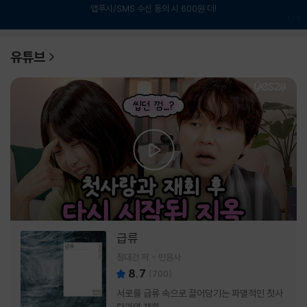
앱푸시/SMS 수신 동의 시 600원 더!
1
/
6
유튜브
급류
정대건 저
민음사
8.7
(
700
)
서로를 급류 속으로 끌어당기는 파멸적인 첫사