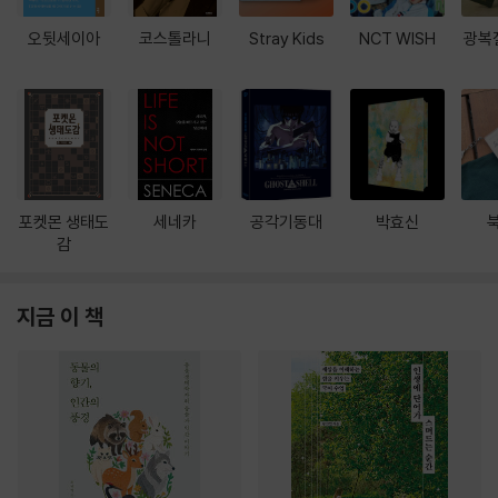
오뒷세이아
코스톨라니
Stray Kids
NCT WISH
광복
포켓몬 생태도
세네카
공각기동대
박효신
감
지금 이 책