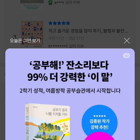
a***i
님의 리뷰
YES마니아 : 로얄
리뷰 총점
작고 즐거운 경험을 많이 하기, 불행과 불안을
3
회피하지 말기, 그리고 좋은 사람을 많이 만나
추천 17건
댓글 17건
닫기
오늘은 그만 보기
기.
h*******1
님의 리뷰
공지
26년 NBCI 수상 안내
2026-08-01
로그인
최근 본 상품
주문/배송
고객센터 1544-3800
티켓 1544-6399
중고샵 1566-4295
eBook 1:1문의/채팅상담
예스이십사(주) 사업자 정보
이용약관
개인정보처리방침
청소년보호정책
PC버전
회사소개
거래처관계자께