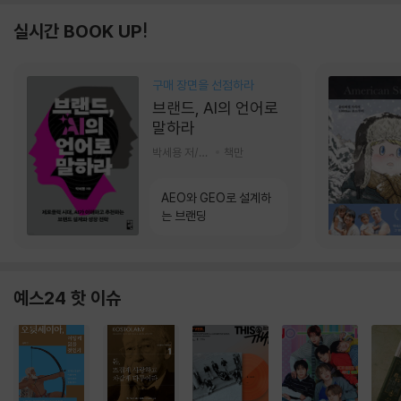
실시간 BOOK UP!
구매 장면을 선점하라
브랜드, AI의 언어로
말하라
박세용 저/정진호 그림
책만
AEO와 GEO로 설계하
는 브랜딩
예스24 핫 이슈