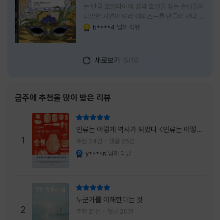
는 만큼 호텔리어의 삶과 호텔을 찾는 손님들의
다양한 사연이 여러 에피소드를 만들어 낸다.
주인공은 호텔리어로서의 완벽함을 꿈꾸는 야
b****4
님의 리뷰
YES마니아 : 골드
마기시 나오미와 닛타 고스케다. 물론 고스케는
네 번째 이야기까지는 형사였다. 사건을 해결하
는 과정에서 나오미가 다치게 되자, 고스케는
새로보기
5/10
모든 책임을 지고 형사직에서 물러난다. 하지만
그동안 호텔에서 쌓은 인연 덕분에 호텔 코르테
시아 도쿄에서 함께 일해 보지 않겠느냐는 제안
을 받게 된다. 그렇게 끝난 4권 이후, 나는 5권
금주에 추천을 많이 받은 리뷰
이 출간되기만을 기다렸다. 형사가 아닌 호텔리
어가 된 닛타 고스케의 모습이 무척 궁금했기
리뷰 총점
때문이다. 그동안 호텔에서 잠복 수사를 하며
인류는 이렇게 역사가 되었다 <인류는 어떻게
어설픈 호텔리어의 가면을 쓰고 있었다면, 이제
1
역사가 되었나>
추천 24건
댓글 25건
는 가면
y****n
님의 리뷰
YES마니아 : 플래티넘
리뷰 총점
누군가를 이해한다는 것
2
추천 21건
댓글 20건