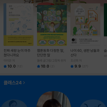
진짜 새랑 눈이 마주
웹툰동화 다정한 말,
나이 60, 생판 남들과
슬
쳤다니까요
단단한 말
산다
바
영
이이은 저
돌배 글그림/고정욱 원저
조선희 저
10.0
10.0
9.9
(
12
)
(
2
)
(
27
)
클래스24