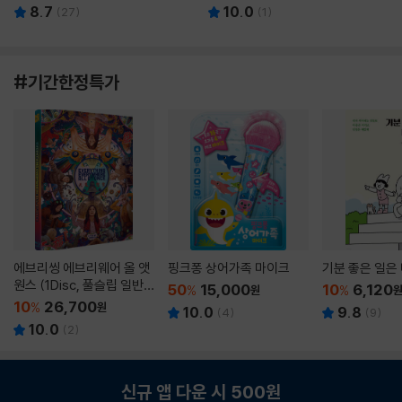
8.7
10.0
(
27
)
(
1
)
#기간한정특가
에브리씽 에브리웨어 올 앳
핑크퐁 상어가족 마이크
기분 좋은 일은
원스 (1Disc, 풀슬립 일반
50
15,000
10
6,120
%
원
%
판) : 블루레이
10
26,700
%
원
10.0
9.8
(
4
)
(
9
)
10.0
(
2
)
신규 앱 다운 시 500원