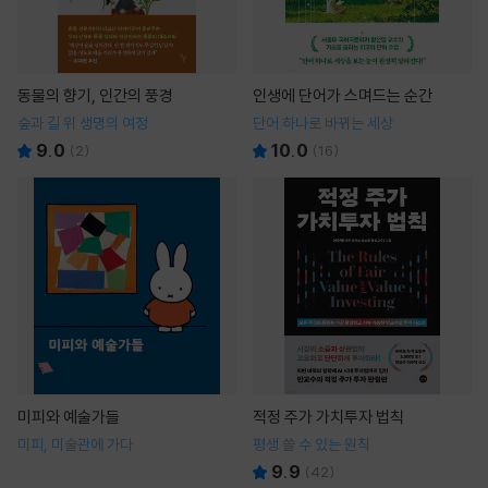
동물의 향기, 인간의 풍경
인생에 단어가 스며드는 순간
숲과 길 위 생명의 여정
단어 하나로 바뀌는 세상
9.0
10.0
(
2
)
(
16
)
미피와 예술가들
적정 주가 가치투자 법칙
미피, 미술관에 가다
평생 쓸 수 있는 원칙
9.9
(
42
)