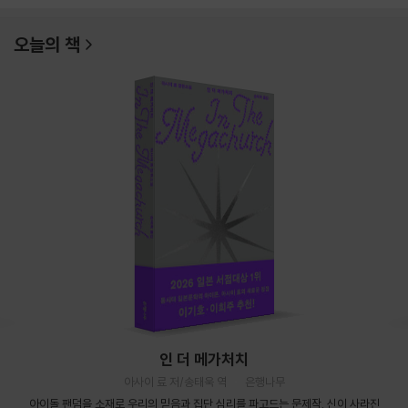
오늘의 책
인 더 메가처치
아사이 료 저/송태욱 역
은행나무
아이돌 팬덤을 소재로 우리의 믿음과 집단 심리를 파고드는 문제작. 신이 사라진