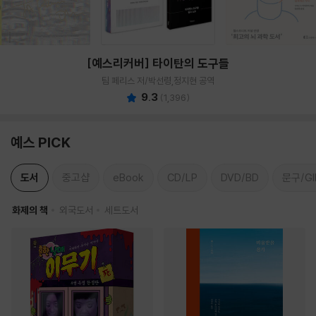
[예스리커버] 타이탄의 도구들
팀 페리스 저/박선령,정지현 공역
9.3
(
1,396
)
예스 PICK
도서
중고샵
eBook
CD/LP
DVD/BD
문구/GI
화제의 책
외국도서
세트도서