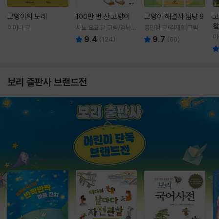
고양이의 노래
100만 번 산 고양이
고양이 해결사 깜냥 9
고
활
이미나 글
사노 요코 글,그림/김난주
홍민정 글/김재희 그림
렇
역
이
9.4
9.7
(
124
)
(
60
)
보리 출판사 브랜드전