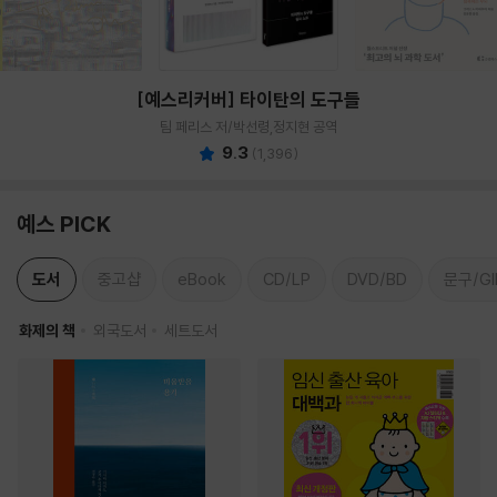
[예스리커버] 타이탄의 도구들
팀 페리스 저/박선령,정지현 공역
9.3
(
1,396
)
예스 PICK
도서
중고샵
eBook
CD/LP
DVD/BD
문구/GI
화제의 책
외국도서
세트도서