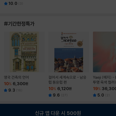
10.0
(
3
)
#기간한정특가
영국 건축의 언어
걸어서 세계속으로 - 남유
Yaeji (예지) -
럽 동유럽 편
투명 옥색 컬러 
10
6,300
%
원
10
6,120
19
36,30
%
원
%
9.3
(
16
)
9.6
5.0
(
27
)
(
2
)
신규 앱 다운 시 500원