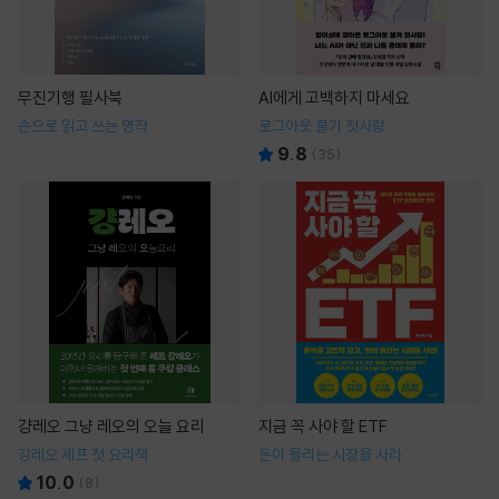
무진기행 필사북
AI에게 고백하지 마세요
손으로 읽고 쓰는 명작
로그아웃 불가 첫사랑
9.8
(
35
)
걍레오 그냥 레오의 오늘 요리
지금 꼭 사야 할 ETF
강레오 셰프 첫 요리책
돈이 몰리는 시장을 사라
10.0
(
8
)