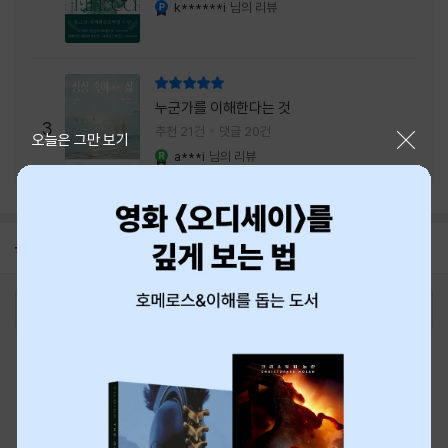
내는 최상의 시너지...
k******i
님의 리뷰
YES마니아 : 플래티넘
리뷰 총점
누군가를 이해한다는 것
3
추천 21건
댓글 20건
닫기
오늘은 그만 보기
a***i
님의 리뷰
YES마니아 : 로얄
공지
8월 신용카드 무이자할부 안내
2026-08-01
로그인
최근 본 상품
주문/배송
고객센터 1544-3800
티켓 1544-6399
중고샵 1566-4295
eBook 1:1문의/채팅상담
예스이십사(주) 사업자 정보
이용약관
개인정보처리방침
청소년보호정책