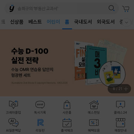
어린이
벤트
신상품
베스트
독후감
홈
국내도서
외국도서
중고샵
웰컴메뉴 모두보기
어린이
8
/
21
크레마클럽
독서기록
사은품
예스펀딩
클래스24
AI일문백답
리딩런
출석체크
혜택모음
매장안내