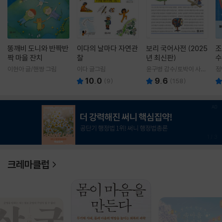
똥깨비 도니와 반짝반
이다의 날마다 자연관
보리 국어사전 (2025
조
짝 마을 잔치
찰
년 최신판)
수
이현아 글/핸짱 그림
이다 글그림
윤구병 감수/토박이 사전
정
편찬실 편
10.0
9.6
(
9
)
(
158
)
1
/
3
크레마클럽