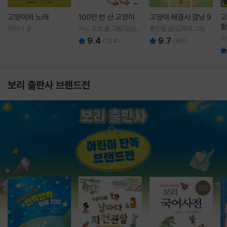
고양이의 노래
100만 번 산 고양이
고양이 해결사 깜냥 9
고
활
이미나 글
사노 요코 글,그림/김난주
홍민정 글/김재희 그림
렇
역
이
9.4
9.7
(
124
)
(
60
)
보리 출판사 브랜드전