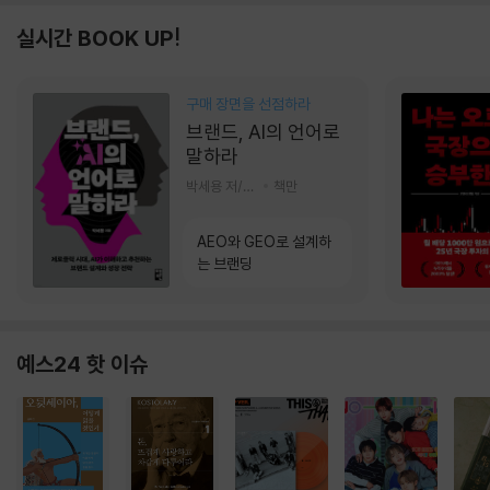
실시간 BOOK UP!
구매 장면을 선점하라
브랜드, AI의 언어로
말하라
박세용 저/정진호 그림
책만
AEO와 GEO로 설계하
는 브랜딩
예스24 핫 이슈