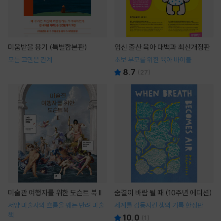
미움받을 용기 (특별합본판)
임신 출산 육아 대백과 최신개정판
모든 고민은 관계
초보 부모를 위한 육아 바이블
8.7
(
27
)
미술관 여행자를 위한 도슨트 북 II
숨결이 바람 될 때 (10주년 에디션)
서양 미술사의 흐름을 꿰는 반려 미술
세계를 감동시킨 생의 기록 한정판
책
10.0
(
1
)