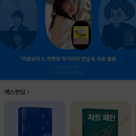
『마음요리 2』차영경 작가와의 만남 & 독후 활동
2026.09.05.
예스24 강서NC점
예스펀딩