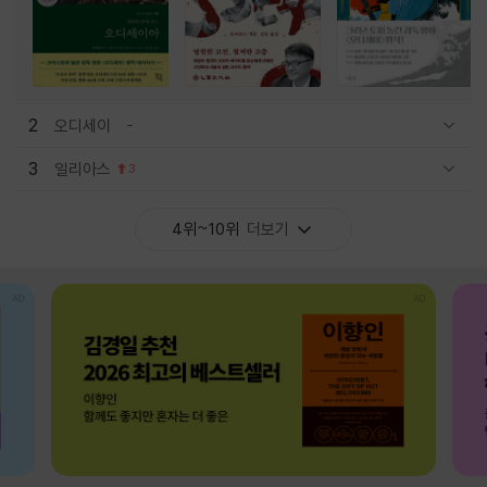
2
오디세이
관련상품 보이기/감축
3
일리아스
3
관련상품 보이기/감축
4위~10위
더보기