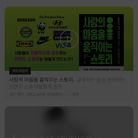
북트레일러
사람의 마음을 움직이는 스토리
공유되는 순간 완성되는
브랜드 스토리텔링의 원칙
로빈 랜디,그레그 브라운 저/최은아 역
알레