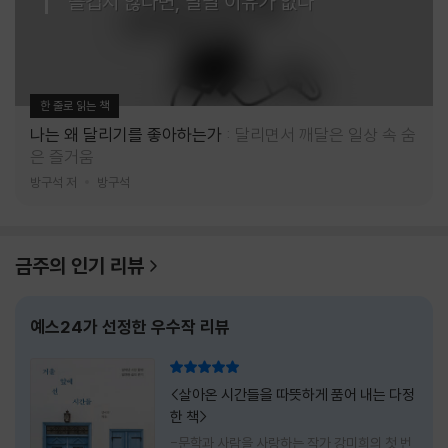
즐겁지 않다면, 달릴 이유가 없다
한 줄로 읽는 책
나는 왜 달리기를 좋아하는가
달리면서 깨달은 일상 속 숨
은 즐거움
방구석 저
방구석
금주의 인기 리뷰
예스24가 선정한 우수작 리뷰
리뷰 총점
<살아온 시간들을 따뜻하게 품어 내는 다정
한 책>
-문학과 사람을 사랑하는 작가 강미희의 첫 번