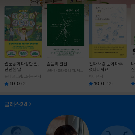
웹툰동화 다정한 말,
슬픔의 발견
진짜 새랑 눈이 마주
나
단단한 말
쳤다니까요
산
바버라 블래츨리 저/제효
영 역
돌배 글그림/고정욱 원저
이이은 저
조
10.0
10.0
(
2
)
(
12
)
클래스24