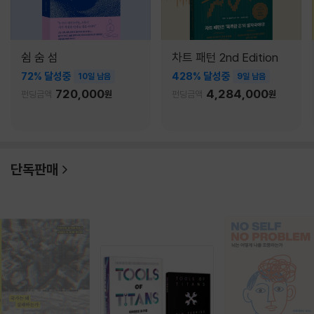
쉼 숨 섬
차트 패턴 2nd Edition
72% 달성중
428% 달성중
10일 남음
9일 남음
720,000
4,284,000
펀딩금액
원
펀딩금액
원
단독판매