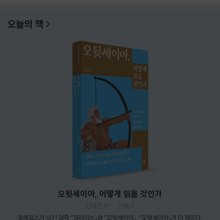
오늘의 책
오뒷세이아, 어떻게 읽을 것인가
김태진 저
민음사
호메로스가 남긴 걸작 『일리아스』와 『오뒷세이아』. 『오뒷세이아』가 더 재밌다.