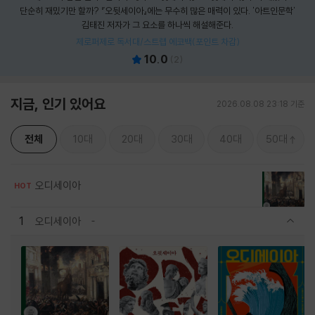
단순히 재밌기만 할까? 『오뒷세이아』에는 무수히 많은 매력이 있다. '아트인문학'
김태진 저자가 그 요소를 하나씩 해설해준다.
제로퍼제로 독서대/스트랩 에코백(포인트 차감)
10.0
(
2
)
지금, 인기 있어요
2026.08.08 23:18 기준
전체
10대
20대
30대
40대
50대
오디세이아
HOT
1
오디세이아
관련상품 보이기/감축