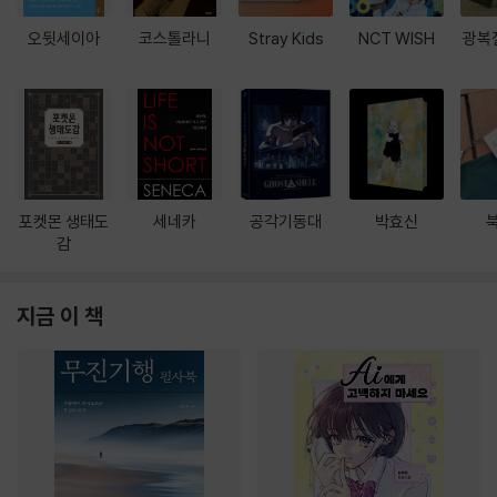
오뒷세이아
코스톨라니
Stray Kids
NCT WISH
광복
포켓몬 생태도
세네카
공각기동대
박효신
감
지금 이 책