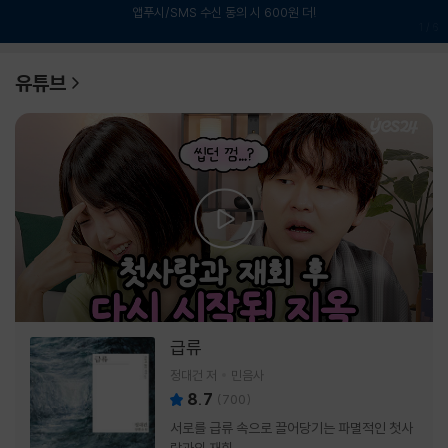
앱푸시/SMS 수신 동의 시 600원 더!
1
/
6
유튜브
급류
정대건 저
민음사
8.7
(
700
)
서로를 급류 속으로 끌어당기는 파멸적인 첫사