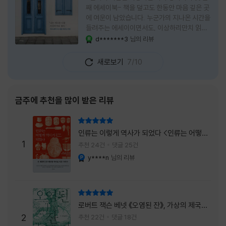
째 에세이북- 책을 덮고도 한동안 마음 깊은 곳
에 여운이 남았습니다. 누군가의 지나온 시간을
들려주는 에세이이면서도, 이상하리만치 읽는
사람 자신의 삶을 다시 돌아보게 만드는 책이었
d*******3
님의 리뷰
YES마니아 : 로얄
습니다. 그래서 이 책은 단순히 한 사람의 기록
으로 머물지 않고, 각자의 상처와 후회, 다 지나
새로보기
7/10
온 줄 알았던 마음의 결을 가만히 비추는 거울
처럼 다가왔습니다. 무엇보다 좋았던 점은 이
책이 큰 목소리로 삶의 답을 가르치려 하지 않
는다는 것, 대신 지나온 시간 속에서 비로소 알
금주에 추천을 많이 받은 리뷰
아차리게 되는 감정들, 놓아야 지켜지는 것들이
있고 무너지지 않는 것보다 다시 일어서는 일이
리뷰 총점
더 중요하다는 사실을 담담하게 보여줍니다. 그
인류는 이렇게 역사가 되었다 <인류는 어떻게
래서 읽는 내내 위로가 과장되지 않았고, 오히
1
역사가 되었나>
추천 24건
댓글 25건
려 그 절제된 진심 덕분에 더 오래 마음에 남았
y****n
님의 리뷰
YES마니아 : 플래티넘
습니다. 책 곳곳에
리뷰 총점
로버트 잭슨 베넷 《오염된 잔》, 가상의 제국이
주는 실감과 미스터리 사건의 치밀함이 이루어
2
추천 22건
댓글 18건