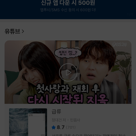
신규 앱 다운 시 500원
앱푸시/SMS 수신 동의 시 600원 더!
1
/
6
유튜브
급류
정대건 저
민음사
8.7
(
701
)