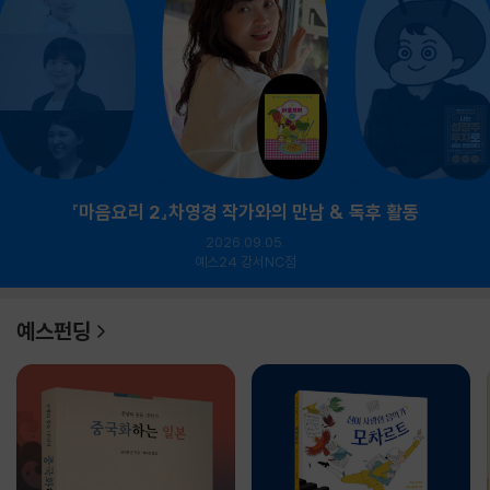
『마음요리 2』차영경 작가와의 만남 & 독후 활동
2026.09.05.
예스24 강서NC점
예스펀딩