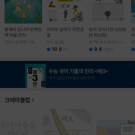
똥깨비 도니와 반짝반
이다의 날마다 자연관
보리 국어사전 (2025
조
짝 마을 잔치
찰
년 최신판)
수
이현아 글/핸짱 그림
이다 글그림
윤구병 감수/토박이 사전
정
편찬실 편
10.0
9.6
(
9
)
(
158
)
1
/
3
크레마클럽