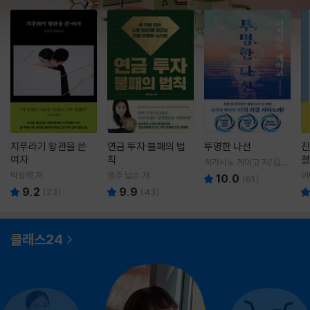
지푸라기 왕관을 쓴
연금 투자 불패의 법
투명한 나선
진
여자
칙
쳤
히가시노 게이고 저/김선
영 역
박상영 저
영주 닐슨 저
이
10.0
(
61
)
9.2
9.9
(
23
)
(
43
)
클래스24