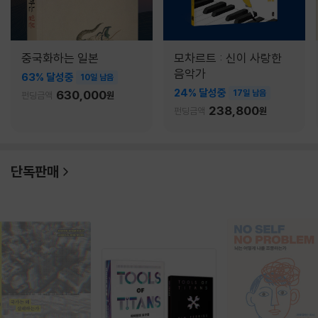
중국화하는 일본
모차르트 : 신이 사랑한
음악가
63% 달성중
10일 남음
24% 달성중
630,000
17일 남음
펀딩금액
원
238,800
펀딩금액
원
단독판매