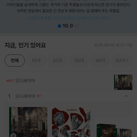
이야기들을 섬세하게 그렸다. 작가의 기존 작품들과 다르게 따스한 온기가 돋보인다.
삭막한 현실에서 필요한 건 관심과 희망이라는 걸 일깨워 주는 작품집.
[이달의 책 8월] 산리오캐릭터즈 유리컵 (포인트 차감)
10.0
(
2
)
지금, 인기 있어요
2026.08.09 16:07 기준
전체
10대
20대
30대
40대
50대
오디세이아
HOT
1
오디세이아
1
관련상품 보이기/감축