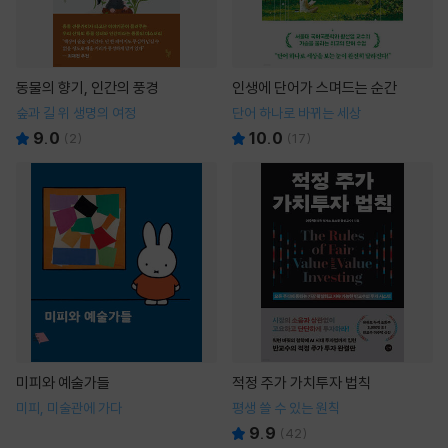
동물의 향기, 인간의 풍경
인생에 단어가 스며드는 순간
숲과 길 위 생명의 여정
단어 하나로 바뀌는 세상
9.0
10.0
(
2
)
(
17
)
미피와 예술가들
적정 주가 가치투자 법칙
미피, 미술관에 가다
평생 쓸 수 있는 원칙
9.9
(
42
)