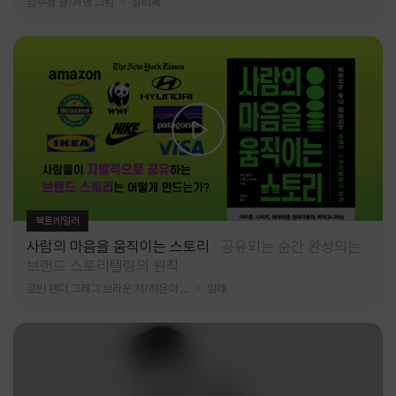
금수정 글/서영 그림
찰리북
북트레일러
사람의 마음을 움직이는 스토리
공유되는 순간 완성되는
브랜드 스토리텔링의 원칙
로빈 랜디,그레그 브라운 저/최은아 역
알레