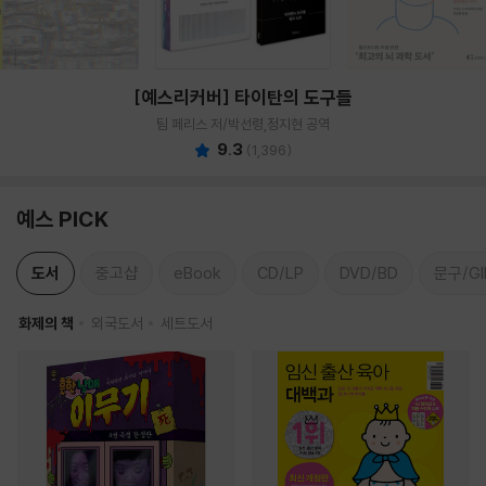
[예스리커버] 타이탄의 도구들
팀 페리스 저/박선령,정지현 공역
9.3
(
1,396
)
예스 PICK
도서
중고샵
eBook
CD/LP
DVD/BD
문구/GI
화제의 책
외국도서
세트도서