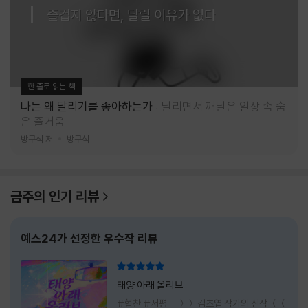
즐겁지 않다면, 달릴 이유가 없다
한 줄로 읽는 책
나는 왜 달리기를 좋아하는가
달리면서 깨달은 일상 속 숨
은 즐거움
방구석 저
방구석
금주의 인기 리뷰
예스24가 선정한 우수작 리뷰
리뷰 총점
태양 아래 올리브
#협찬 #서평 ＞＞ 김초엽 작가의 신작 ＜＜