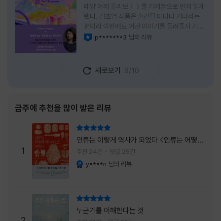
태양 아래 올리브＞＞를 가제본으로 먼저 읽게
됐다. 김초엽 작품은 출간될 때마다 기다리는
편이라 이번에도 어떤 이야기를 들려줄지 기대
가 컸다. 스포일러 없이 읽는 것이 가장 재미있
p*******3
님의 리뷰
이달의 사락
는 소설이라는 이야기를 들었기에 아무 정보도
찾아보지 않고 책을 펼쳤다. 지금 생각해 보면
그 선택이 정말 잘한 일이었다. 첫 장부터 평범
새로보기
9/10
하지 않았다. 사라진 누군가에게 보내는 메일로
시작되는 이야기는 곧바로 궁금증을 만든다. 오
래전 헤어진 친구가 다시 만나게 되고, 과거의
흔적을 따라 낯선 나라를 여행하게 된다는 설정
금주에 추천을 많이 받은 리뷰
이 무더운 여름을 벗어나는 피서처럼 흥미롭기
만 하다. 처음에는 단순한 추적 이야기인 줄 알
리뷰 총점
았는데, 읽을수록 전혀 다른 방향으로 흘러간
인류는 이렇게 역사가 되었다 <인류는 어떻게
다. '왜 이런 일이 벌어졌을까?', '이 사람이 정
1
역사가 되었나>
추천 24건
댓글 25건
말 믿어도
y****n
님의 리뷰
YES마니아 : 플래티넘
리뷰 총점
누군가를 이해한다는 것
2