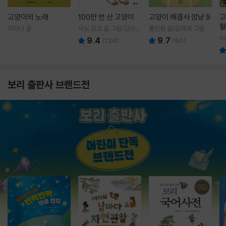
고양이의 노래
100만 번 산 고양이
고양이 해결사 깜냥 9
고
활
이미나 글
사노 요코 글,그림/김난주
홍민정 글/김재희 그림
렇
역
이
9.4
9.7
(
124
)
(
60
)
보리 출판사 브랜드전