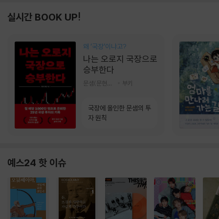
실시간 BOOK UP!
왜 ‘국장‘이냐고?
나는 오로지 국장으로
승부한다
문샘(문현철) 저
부키
국장에 올인한 문샘의 투
자 원칙
예스24 핫 이슈