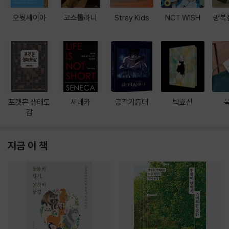
오뒷세이아
코스톨라니
Stray Kids
NCT WISH
광복
포켓몬 생태도
세네카
공각기동대
박효신
감
지금 이 책