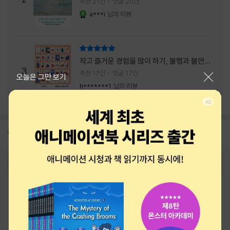
추천 21건
댓글 20건
a***i
님의 리뷰
YES마니아 : 로얄
리뷰 총점
작고 즐거운 경험을 많이 하기, 불행과 불안을
3
회피하지 말기, 그리고 좋은 사람을 많이 만나
추천 17건
댓글 17건
닫기
오늘은 그만 보기
기.
h*******1
님의 리뷰
공지
26년 NBCI 수상 안내
2026-08-01
로그인
최근 본 상품
주문/배송
고객센터 1544-3800
티켓 1544-6399
중고샵 1566-4295
eBook 1:1문의/채팅상담
예스이십사(주) 사업자 정보
이용약관
개인정보처리방침
청소년보호정책