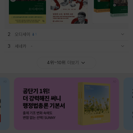
2
오디세이
1
관련상품 보이기/감축
3
세네카
관련상품 보이기/감축
4위~10위
더보기