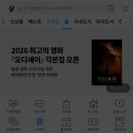
어린이
독후감
벤트
신상품
베스트
홈
국내도서
외국도서
중고샵
웰컴메뉴 모두보기
어린이
18
/
21
크레마클럽
독서기록
사은품
예스펀딩
클래스24
AI일문백답
리딩런
출석체크
혜택모음
매장안내