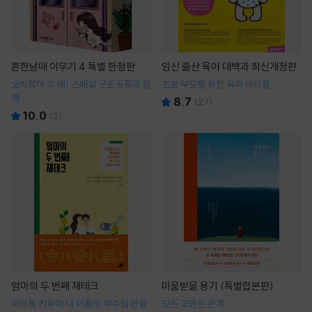
흔한남매 이무기 4 특별 한정판
임신 출산 육아 대백과 최신개정판
오싹함이 두 배! 스페셜 굿즈 6종과 함
초보 부모를 위한 육아 바이블
께
8.7
(
27
)
10.0
(
2
)
엄마의 두 번째 재테크
미움받을 용기 (특별합본판)
아이를 키우며 내 이름의 부수입 만들
모든 고민은 관계