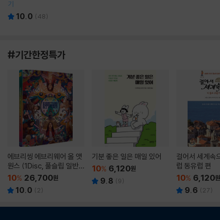
기
10.0
(
48
)
#기간한정특가
에브리씽 에브리웨어 올 앳
기분 좋은 일은 매일 있어
걸어서 세계속으
원스 (1Disc, 풀슬립 일반
럽 동유럽 편
10
6,120
%
원
판) : 블루레이
10
26,700
10
6,120
%
원
%
9.8
(
9
)
10.0
9.6
(
2
)
(
27
)