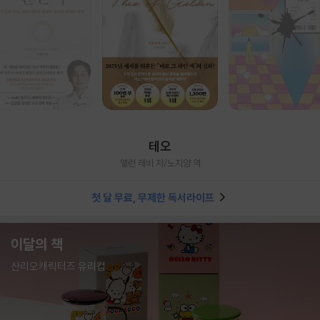
테오
앨런 레비 저/노지양 역
첫 달 무료, 무제한 독서라이프
이달의 책
산리오캐릭터즈 유리컵