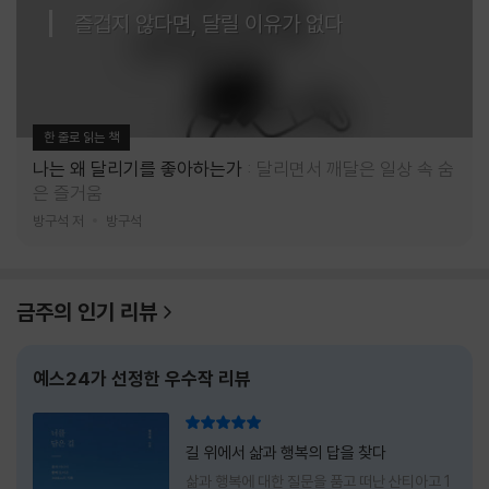
즐겁지 않다면, 달릴 이유가 없다
한 줄로 읽는 책
나는 왜 달리기를 좋아하는가
달리면서 깨달은 일상 속 숨
은 즐거움
방구석 저
방구석
금주의 인기 리뷰
예스24가 선정한 우수작 리뷰
리뷰 총점
길 위에서 삶과 행복의 답을 찾다
삶과 행복에 대한 질문을 품고 떠난 산티아고 1