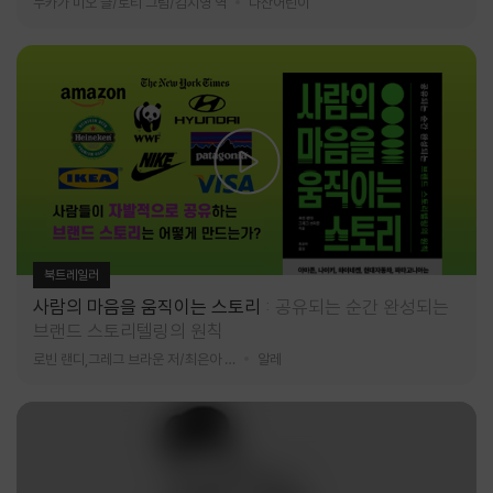
누카가 미오 글/토티 그림/김지영 역
다산어린이
북트레일러
사람의 마음을 움직이는 스토리
공유되는 순간 완성되는
브랜드 스토리텔링의 원칙
로빈 랜디,그레그 브라운 저/최은아 역
알레