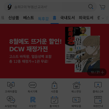
어린이
벤트
신상품
베스트
독후감
홈
국내도서
외국도서
중고샵
웰컴메뉴 모두보기
어린이
11
/
21
크레마클럽
독서기록
사은품
예스펀딩
클래스24
AI일문백답
리딩런
출석체크
혜택모음
매장안내