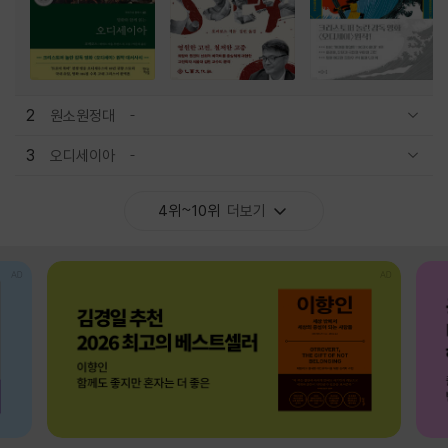
2
원소원정대
관련상품 보이기/감축
3
오디세이아
관련상품 보이기/감축
4위~10위
더보기