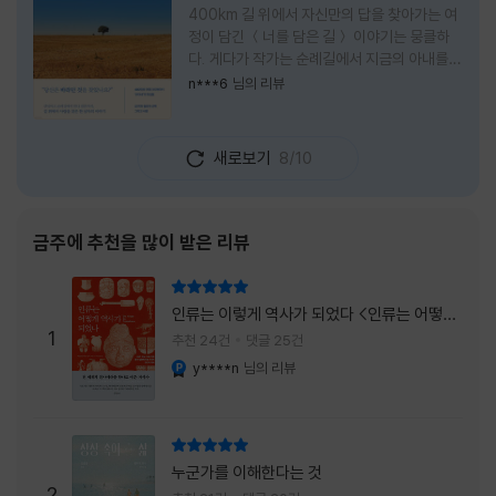
400km 길 위에서 자신만의 답을 찾아가는 여
정이 담긴 ＜너를 담은 길＞ 이야기는 뭉클하
다. 게다가 작가는 순례길에서 지금의 아내를
만나 여행 로맨스의 정석인 '비포 선라이즈'를
n***6
님의 리뷰
현실로 이루었다는 점에서 더없이 로맨틱하다.
책을 읽으며 밑줄 그은 문장들이 많았다. 책 속
에 작가가 소개한 다양한 도서들의 문장들을 만
새로보기
8/10
나는 것 역시 읽기의 또다른 즐거움이었다. 여
느 이들처럼 성실히 학교를 마치고 남들이 부러
워하는 직장에 다니던 작가가 어느날 문득 나는
누구이며어느 순간 행복을 느끼는지 질문하며
금주에 추천을 많이 받은 리뷰
길을 떠나려고 마음 먹는 순간들을 적어내려간
문장들에 마음을 한참 머물렀다.그 부분을 발췌
리뷰 총점
해본다. "내가 온 힘을 다해 부러워하던 사람
인류는 이렇게 역사가 되었다 <인류는 어떻게
들은 '자신이 원하는' 일을 하는 사람들이었다.
1
역사가 되었나>
추천 24건
댓글 25건
소명이라고 하던
y****n
님의 리뷰
YES마니아 : 플래티넘
리뷰 총점
누군가를 이해한다는 것
2