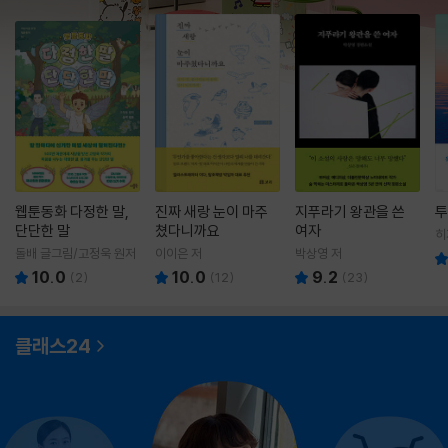
웹툰동화 다정한 말,
진짜 새랑 눈이 마주
지푸라기 왕관을 쓴
투
단단한 말
쳤다니까요
여자
히
영
돌배 글그림/고정욱 원저
이이은 저
박상영 저
10.0
10.0
9.2
(
2
)
(
12
)
(
23
)
클래스24