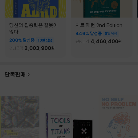
당신의 집중력은 잘못이
차트 패턴 2nd Edition
없다
446% 달성중
8일 남음
200% 달성중
10일 남음
4,460,400
펀딩금액
원
2,003,900
펀딩금액
원
단독판매