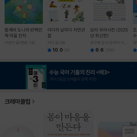
똥깨비 도니와 반짝반
이다의 날마다 자연관
보리 국어사전 (2025
조
짝 마을 잔치
찰
년 최신판)
수
이현아 글/핸짱 그림
이다 글그림
윤구병 감수/토박이 사전
정
편찬실 편
10.0
9.6
(
9
)
(
158
)
1
/
3
크레마클럽