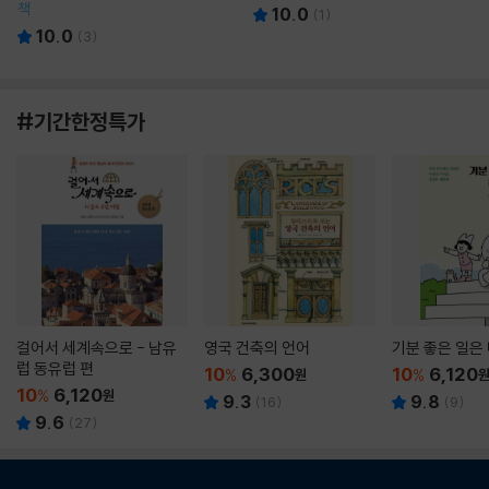
책
10.0
(
1
)
10.0
(
3
)
#기간한정특가
걸어서 세계속으로 - 남유
영국 건축의 언어
기분 좋은 일은
럽 동유럽 편
10
6,300
10
6,120
%
원
%
10
6,120
%
원
9.3
9.8
(
16
)
(
9
)
9.6
(
27
)