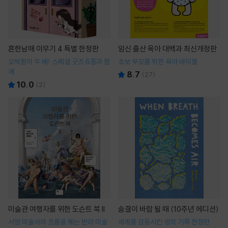
흔한남매 이무기 4 특별 한정판
임신 출산 육아 대백과 최신개정판
오싹함이 두 배! 스페셜 굿즈 6종과 함
초보 부모를 위한 육아 바이블
께
8.7
(
27
)
10.0
(
2
)
미술관 여행자를 위한 도슨트 북 II
숨결이 바람 될 때 (10주년 에디션)
서양 미술사의 흐름을 꿰는 반려 미술
세계를 감동시킨 생의 기록 한정판