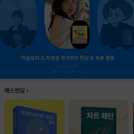
『마음요리 2』차영경 작가와의 만남 & 독후 활동
2026.09.05.
예스24 강서NC점
예스펀딩