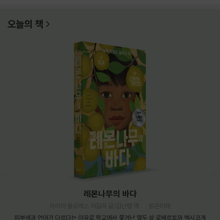
오늘의 책
레몬나무의 바다
마리아 돌로레스 아길라 글/김난령 역
밝은미래
피부색과 언어가 다르다는 이유로 학교에서 쫓겨난 열두 살 로베르토와 멕시코계