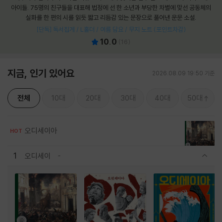
아이들. 75명의 친구들을 대표해 법정에 선 한 소년과 부당한 차별에 맞선 공동체의
실화를 한 편의 시를 읽듯 짧고 리듬감 있는 문장으로 풀어낸 운문 소설.
[단독] 독서집게 / L홀더 / 여름 담요 / 무지 노트 (포인트차감)
10.0
(
16
)
지금, 인기 있어요
2026.08.09 19:50 기준
전체
10대
20대
30대
40대
50대
오디세이아
HOT
1
오디세이
관련상품 보이기/감축