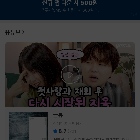
신규 앱 다운 시 500원
앱푸시/SMS 수신 동의 시 600원 더!
1
/
6
유튜브
급류
정대건 저
민음사
8.7
(
701
)