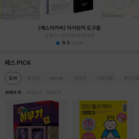
[예스리커버] 타이탄의 도구들
팀 페리스 저/박선령,정지현 공역
9.3
(
1,396
)
예스 PICK
도서
중고샵
eBook
CD/LP
DVD/BD
문구/GI
화제의 책
외국도서
세트도서