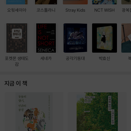
오뒷세이아
코스톨라니
Stray Kids
NCT WISH
광복
포켓몬 생태도
세네카
공각기동대
박효신
감
지금 이 책