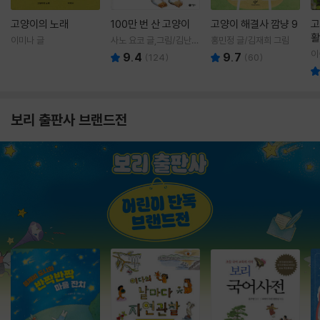
고양이의 노래
100만 번 산 고양이
고양이 해결사 깜냥 9
고
활
이미나 글
사노 요코 글,그림/김난주
홍민정 글/김재희 그림
렇
역
이
9.4
9.7
(
124
)
(
60
)
보리 출판사 브랜드전