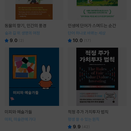
동물의 향기, 인간의 풍경
인생에 단어가 스며드는 순간
숲과 길 위 생명의 여정
단어 하나로 바뀌는 세상
9.0
10.0
(
2
)
(
17
)
미피와 예술가들
적정 주가 가치투자 법칙
미피, 미술관에 가다
평생 쓸 수 있는 원칙
9.9
(
42
)