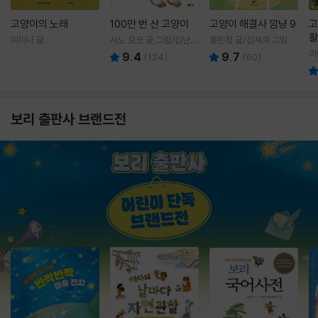
고양이의 노래
100만 번 산 고양이
고양이 해결사 깜냥 9
고
활
이미나 글
사노 요코 글,그림/김난주
홍민정 글/김재희 그림
렇
역
이
9.4
9.7
(
124
)
(
60
)
보리 출판사 브랜드전