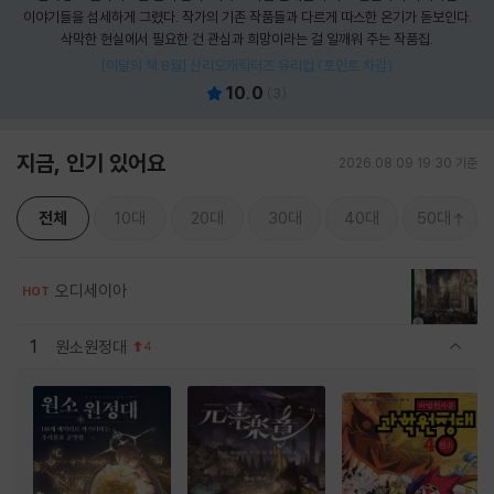
이야기들을 섬세하게 그렸다. 작가의 기존 작품들과 다르게 따스한 온기가 돋보인다.
삭막한 현실에서 필요한 건 관심과 희망이라는 걸 일깨워 주는 작품집.
[이달의 책 8월] 산리오캐릭터즈 유리컵 (포인트 차감)
10.0
(
3
)
지금, 인기 있어요
2026.08.09 19:30 기준
전체
10대
20대
30대
40대
50대
오디세이아
HOT
1
원소원정대
4
관련상품 보이기/감축