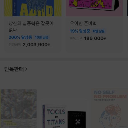
당신의 집중력은 잘못이
우아한 존버력
없다
19% 달성중
8일 남음
200% 달성중
10일 남음
186,000
펀딩금액
원
2,003,900
펀딩금액
원
단독판매