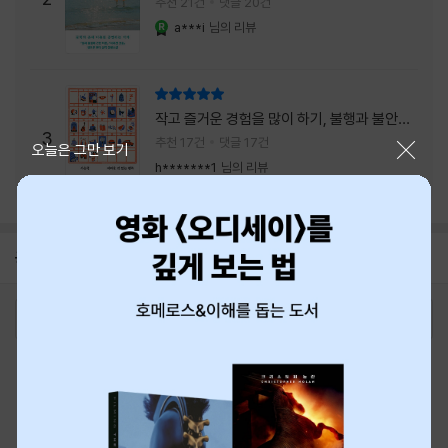
추천 21건
댓글 20건
a***i
님의 리뷰
YES마니아 : 로얄
리뷰 총점
작고 즐거운 경험을 많이 하기, 불행과 불안을
3
회피하지 말기, 그리고 좋은 사람을 많이 만나
추천 17건
댓글 17건
닫기
오늘은 그만 보기
기.
h*******1
님의 리뷰
공지
8월 신용카드 무이자할부 안내
2026-08-01
로그인
최근 본 상품
주문/배송
고객센터 1544-3800
티켓 1544-6399
중고샵 1566-4295
eBook 1:1문의/채팅상담
예스이십사(주) 사업자 정보
이용약관
개인정보처리방침
청소년보호정책