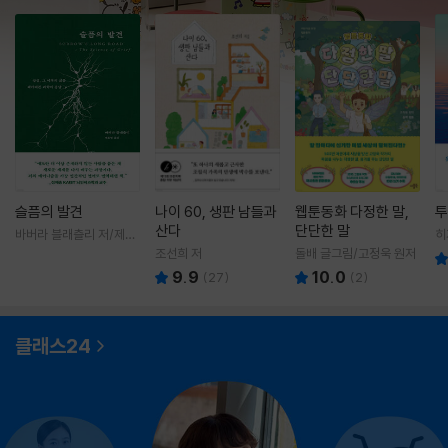
슬픔의 발견
나이 60, 생판 남들과
웹툰동화 다정한 말,
투
산다
단단한 말
바버라 블래츨리 저/제효
히
영 역
영
조선희 저
돌배 글그림/고정욱 원저
9.9
10.0
(
27
)
(
2
)
클래스24