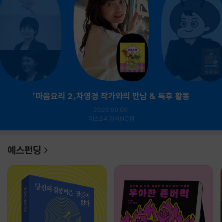
『마음요리 2』차영경 작가와의 만남 & 독후 활동
2026.09.05.
예스24 강서NC점
예스펀딩