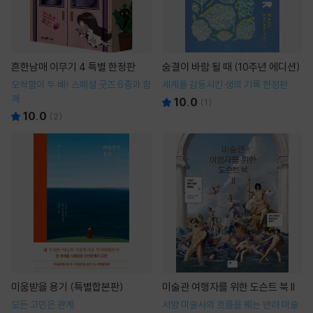
흔한남매 이무기 4 특별 한정판
숨결이 바람 될 때 (10주년 에디션)
오싹함이 두 배! 스페셜 굿즈 6종과 함
세계를 감동시킨 생의 기록 한정판
께
10.0
(
1
)
10.0
(
2
)
미움받을 용기 (특별합본판)
미술관 여행자를 위한 도슨트 북 II
모든 고민은 관계
서양 미술사의 흐름을 꿰는 반려 미술