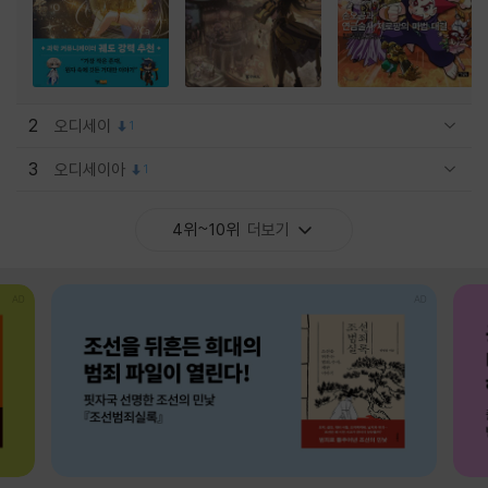
2
오디세이
1
관련상품 보이기/감축
3
오디세이아
1
관련상품 보이기/감축
4위~10위
더보기