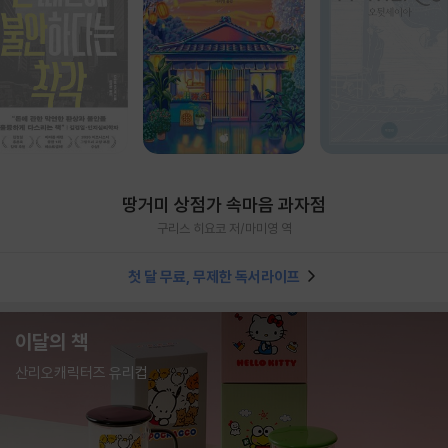
땅거미 상점가 속마음 과자점
구리스 히요코 저/마미영 역
첫 달 무료, 무제한 독서라이프
이달의 책
산리오캐릭터즈 유리컵