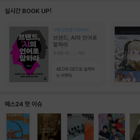
실시간 BOOK UP!
구매 장면을 선점하라
브랜드, AI의 언어로
말하라
박세용 저/정진호 그림
책만
AEO와 GEO로 설계하
는 브랜딩
예스24 핫 이슈