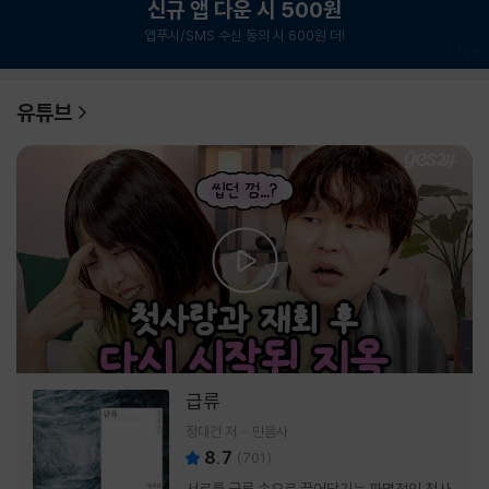
신규 앱 다운 시 500원
앱푸시/SMS 수신 동의 시 600원 더!
1
/
6
유튜브
급류
정대건 저
민음사
8.7
(
701
)