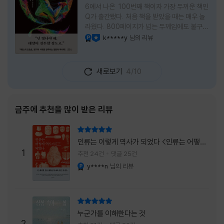
6에서 나온 100번째 책이자 가장 두꺼운 책인
Q가 출간됐다. 처음 책을 받았을 때는 매우 놀
라웠다. 800페이지가 넘는 두께임에도 불구하
고 생각보다 책이 가벼웠다. 여기에 측면을 영
k*****y
님의 리뷰
YES마니아 : 플래티넘
이달의 사락
롱하게 수놓은 색감. 그냥 바라만 보고 있어도
황홀경에 이를 지경이었다. * 그런데 여기에
제목이 Q란다. 처음 제목을 봤을 때 나는 질문
새로보기
4/10
을 의미하는 Question을 떠올렸다. 하지만 이
단어에는 논의, 또는 처리해야 할 문제라는 뜻
도 담겨져 있다. 작가님은 나에게 질문을 던지
려는 걸까, 아니면 같이 논의를 하자는 걸까 고
금주에 추천을 많이 받은 리뷰
개를 갸웃거리며 책을 펴들었다. * 틈만 나면
경적을 울리고 욕을 입에 달고 사는 선배와 일
리뷰 총점
하고 있는 하치. 히토미 클린이라는 청소업체
인류는 이렇게 역사가 되었다 <인류는 어떻게
직원으로 일하는 그녀가 바라는 것은 그저 고요
1
역사가 되었나>
추천 24건
댓글 25건
한
y****n
님의 리뷰
YES마니아 : 플래티넘
리뷰 총점
누군가를 이해한다는 것
2