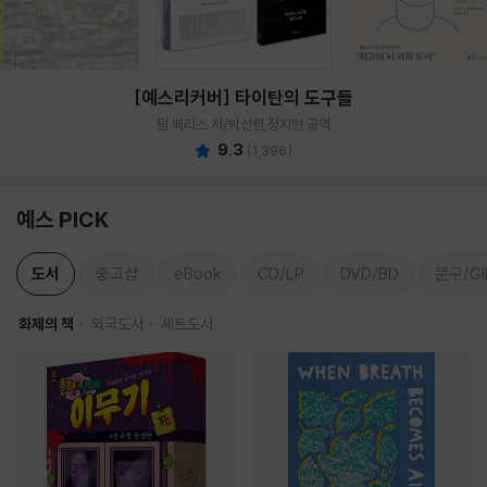
[예스리커버] 타이탄의 도구들
팀 페리스 저/박선령,정지현 공역
9.3
(
1,396
)
예스 PICK
도서
중고샵
eBook
CD/LP
DVD/BD
문구/GI
화제의 책
외국도서
세트도서