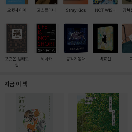
오뒷세이아
코스톨라니
Stray Kids
NCT WISH
광복
포켓몬 생태도
세네카
공각기동대
박효신
감
지금 이 책