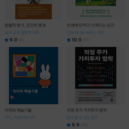
동물의 향기, 인간의 풍경
인생에 단어가 스며드는 순간
숲과 길 위 생명의 여정
단어 하나로 바뀌는 세상
9.0
10.0
(
2
)
(
17
)
미피와 예술가들
적정 주가 가치투자 법칙
미피, 미술관에 가다
평생 쓸 수 있는 원칙
9.9
(
42
)