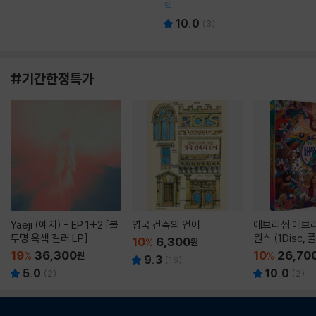
책
10.0
(
3
)
#기간한정특가
Yaeji (예지) - EP 1+2 [불
영국 건축의 언어
에브리씽 에브리
투명 옥색 컬러 LP]
원스 (1Disc,
10
6,300
%
원
판) : 블루레이
19
36,300
10
26,70
%
원
%
9.3
(
16
)
5.0
10.0
(
2
)
(
2
)