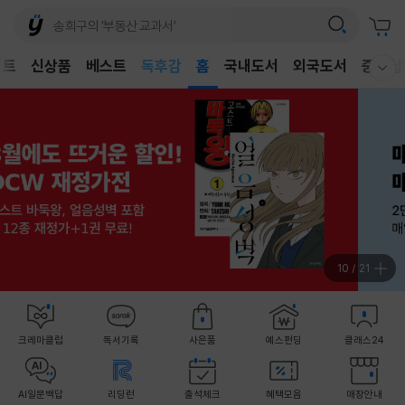
어린이
독후감
벤트
신상품
베스트
홈
국내도서
외국도서
중고샵
웰컴메뉴 모두보기
어린이
11
/
21
크레마클럽
독서기록
사은품
예스펀딩
클래스24
AI일문백답
리딩런
출석체크
혜택모음
매장안내