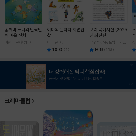
똥깨비 도니와 반짝반
이다의 날마다 자연관
보리 국어사전 (2025
조
짝 마을 잔치
찰
년 최신판)
수
이현아 글/핸짱 그림
이다 글그림
윤구병 감수/토박이 사전
정
편찬실 편
10.0
9.6
(
9
)
(
158
)
1
/
3
크레마클럽