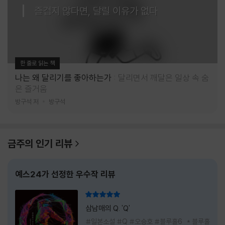
즐겁지 않다면, 달릴 이유가 없다
한 줄로 읽는 책
나는 왜 달리기를 좋아하는가
달리면서 깨달은 일상 속 숨
은 즐거움
방구석 저
방구석
금주의 인기 리뷰
예스24가 선정한 우수작 리뷰
리뷰 총점
삼남매의 Q. 'Q'
#일본소설 #Q #오승호 #블루홀6 * 블루홀