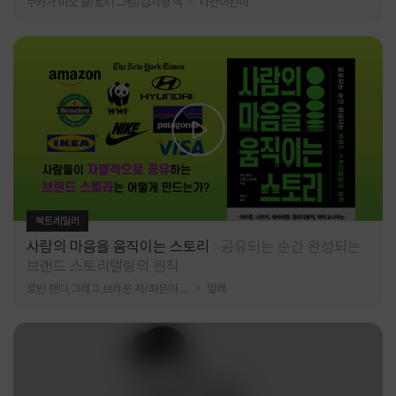
누카가 미오 글/토티 그림/김지영 역
다산어린이
북트레일러
사람의 마음을 움직이는 스토리
공유되는 순간 완성되는
브랜드 스토리텔링의 원칙
로빈 랜디,그레그 브라운 저/최은아 역
알레