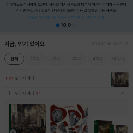
이야기들을 섬세하게 그렸다. 작가의 기존 작품들과 다르게 따스한 온기가 돋보인다.
삭막한 현실에서 필요한 건 관심과 희망이라는 걸 일깨워 주는 작품집.
[이달의 책 8월] 산리오캐릭터즈 유리컵 (포인트 차감)
10.0
(
2
)
지금, 인기 있어요
2026.08.09 10:30 기준
전체
10대
20대
30대
40대
50대
오디세이아
HOT
1
오디세이아
1
관련상품 보이기/감축