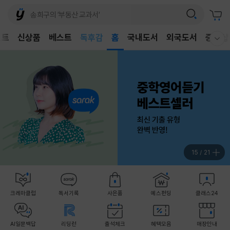
어린이
벤트
신상품
베스트
독후감
홈
국내도서
외국도서
중고샵
웰컴메뉴 모두보기
어린이
16
/
21
크레마클럽
독서기록
사은품
예스펀딩
클래스24
AI일문백답
리딩런
출석체크
혜택모음
매장안내