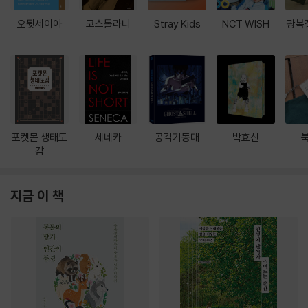
오뒷세이아
코스톨라니
Stray Kids
NCT WISH
광복
포켓몬 생태도
세네카
공각기동대
박효신
감
지금 이 책