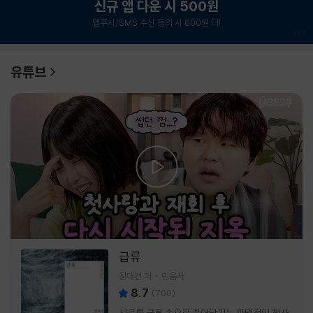
신규 앱 다운 시 500원
앱푸시/SMS 수신 동의 시 600원 더!
1
/
6
유튜브
급류
정대건 저
민음사
8.7
(
700
)