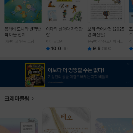
똥깨비 도니와 반짝반
이다의 날마다 자연관
보리 국어사전 (2025
조
짝 마을 잔치
찰
년 최신판)
수
이현아 글/핸짱 그림
이다 글그림
윤구병 감수/토박이 사전
정
편찬실 편
10.0
9.6
(
9
)
(
158
)
1
/
3
크레마클럽