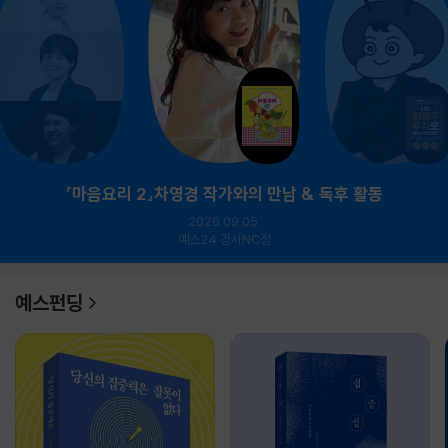
『마음요리 2』차영경 작가와의 만남 & 독후 활동
2026.09.05.
예스24 강서NC점
예스펀딩