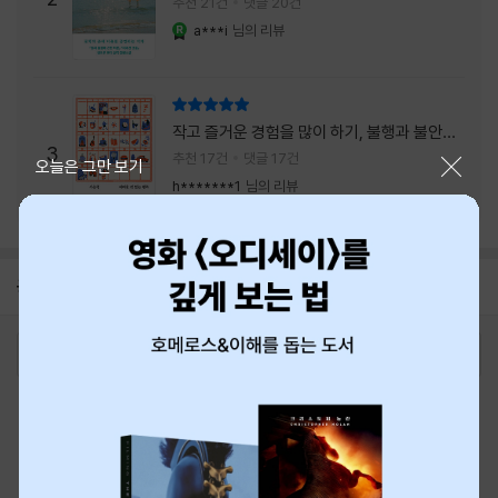
추천 21건
댓글 20건
a***i
님의 리뷰
YES마니아 : 로얄
리뷰 총점
작고 즐거운 경험을 많이 하기, 불행과 불안을
3
회피하지 말기, 그리고 좋은 사람을 많이 만나
추천 17건
댓글 17건
닫기
오늘은 그만 보기
기.
h*******1
님의 리뷰
공지
8월 신용카드 무이자할부 안내
2026-08-01
로그인
최근 본 상품
주문/배송
고객센터 1544-3800
티켓 1544-6399
중고샵 1566-4295
eBook 1:1문의/채팅상담
예스이십사(주) 사업자 정보
이용약관
개인정보처리방침
청소년보호정책