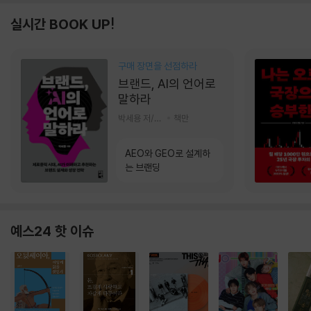
실시간 BOOK UP!
구매 장면을 선점하라
브랜드, AI의 언어로
말하라
박세용 저/정진호 그림
책만
AEO와 GEO로 설계하
는 브랜딩
예스24 핫 이슈