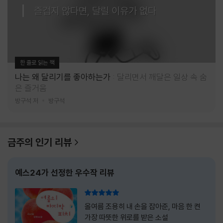
즐겁지 않다면, 달릴 이유가 없다
한 줄로 읽는 책
나는 왜 달리기를 좋아하는가
달리면서 깨달은 일상 속 숨
은 즐거움
방구석 저
방구석
금주의 인기 리뷰
예스24가 선정한 우수작 리뷰
리뷰 총점
올여름 조용히 내 손을 잡아준, 마음 한 켠
가장 따뜻한 위로를 받은 소설