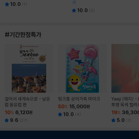
께
10.0
(
1
)
10.0
(
2
)
#기간한정특가
걸어서 세계속으로 - 남유
핑크퐁 상어가족 마이크
Yaeji (예지) -
럽 동유럽 편
투명 옥색 컬러 
50
15,000
%
원
10
6,120
19
36,30
%
원
%
10.0
(
4
)
9.6
5.0
(
27
)
(
2
)