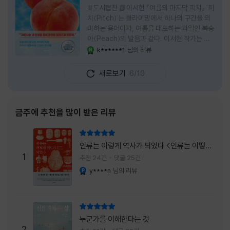
#도서협찬 📗이서현 『여름의 마지막 피치』 '피
치(Pitch)'는 클라이밍에서 하나의 구간을 의
미하는 용어이자, 여름을 대표하는 과일인 복숭
아(Peach)의 발음과 같다. 이서현 작가는 이
중의적인 제목 안에 소설이 전하고 싶은 메시지
k******1
님의 리뷰
YES마니아 : 로얄
를 아름답게 담아내고 있는 것 같다. 복숭아처
럼 가장 달콤하고 찬란한 계절인 여름. 하지만
새로보기
6/10
그 여름도 끝이 있다. 그리고 클라이밍의 피치
처럼 인생 역시 정상까지 단숨에 오를 수 없고,
한 구간씩 묵묵히 올라야 한다. 『여름의 마지막
피치』는 끝나가는 여름의 아쉬움과 새로운 계
금주에 추천을 많이 받은 리뷰
절을 향해 나아가는 마지막 한 걸음을 동시에
의미하는 제목이었다. 소설은 각자의 '여름'을
리뷰 총점
잃어버린 다섯 인물들의 이야기를 담고 있다.
인류는 이렇게 역사가 되었다 <인류는 어떻게
👧연인에게 이별을 통보받고 외모를 향한 악성
1
역사가 되었나>
추천 24건
댓글 25건
댓글로 인해 카메라 앞에 설 수 없게 된 요리 유
y****n
님의 리뷰
YES마니아 : 플래티넘
튜버
리뷰 총점
누군가를 이해한다는 것
2