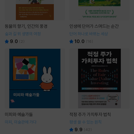
동물의 향기, 인간의 풍경
인생에 단어가 스며드는 순간
숲과 길 위 생명의 여정
단어 하나로 바뀌는 세상
9.0
10.0
(
2
)
(
16
)
미피와 예술가들
적정 주가 가치투자 법칙
미피, 미술관에 가다
평생 쓸 수 있는 원칙
9.9
(
42
)