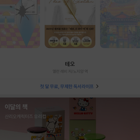
테오
앨런 레비 저/노지양 역
첫 달 무료, 무제한 독서라이프
이달의 책
산리오캐릭터즈 유리컵