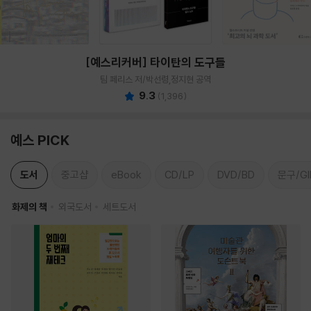
[예스리커버] 타이탄의 도구들
팀 페리스 저/박선령,정지현 공역
9.3
(
1,396
)
예스 PICK
도서
중고샵
eBook
CD/LP
DVD/BD
문구/GI
화제의 책
외국도서
세트도서