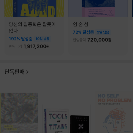
당신의 집중력은 잘못이
쉼 숨 섬
없다
72% 달성중
9일 남음
192% 달성중
10일 남음
720,000
펀딩금액
원
1,917,200
펀딩금액
원
단독판매