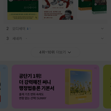
2
오디세이
1
관련상품 보이기/감축
3
세네카
관련상품 보이기/감축
4위~10위
더보기