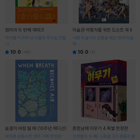
엄마의 두 번째 재테크
미술관 여행자를 위한 도슨트 북 II
아이를 키우며 내 이름의 부수입 만들
서양 미술사의 흐름을 꿰는 반려 미술
기
책
10.0
10.0
(
48
)
(
3
)
숨결이 바람 될 때 (10주년 에디션)
흔한남매 이무기 4 특별 한정판
세계를 감동시킨 생의 기록 한정판
오싹함이 두 배! 스페셜 굿즈 6종과 함