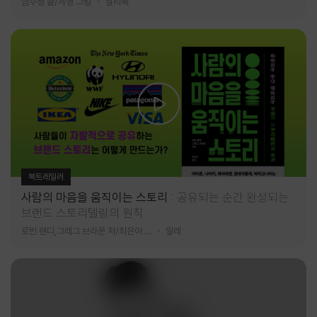
금수정 글/서영 그림
찰리북
북트레일러
사람의 마음을 움직이는 스토리
공유되는 순간 완성되는
브랜드 스토리텔링의 원칙
로빈 랜디,그레그 브라운 저/최은아 역
알레