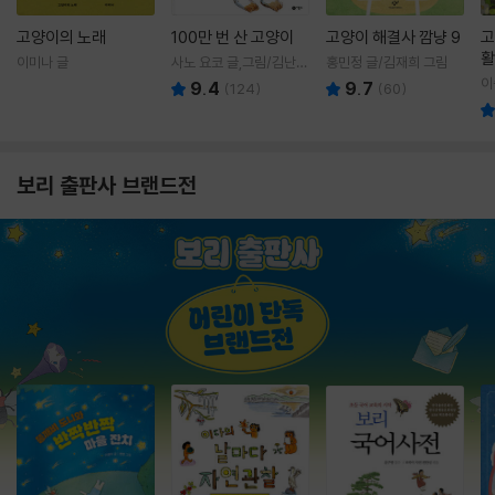
고양이의 노래
100만 번 산 고양이
고양이 해결사 깜냥 9
고
활
이미나 글
사노 요코 글,그림/김난주
홍민정 글/김재희 그림
렇
역
이
9.4
9.7
(
124
)
(
60
)
보리 출판사 브랜드전