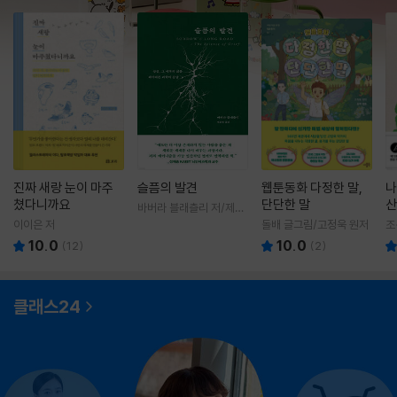
진짜 새랑 눈이 마주
슬픔의 발견
웹툰동화 다정한 말,
나
쳤다니까요
단단한 말
산
바버라 블래츨리 저/제효
영 역
이이은 저
돌배 글그림/고정욱 원저
조
10.0
10.0
(
12
)
(
2
)
클래스24