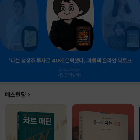
『나는 성장주 투자로 40에 은퇴했다』 파돌댁 온라인 북토크
2026.08.27.
웨일온 화상회의
예스펀딩