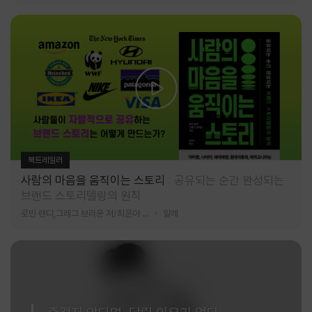
북트레일러
사람의 마음을 움직이는 스토리
공유되는 순간 완성되는
브랜드 스토리텔링의 원칙
로빈 랜디,그레그 브라운 저/최은아 역
알레