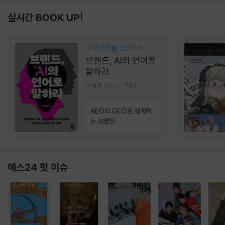
실시간 BOOK UP!
구매 장면을 선점하라
브랜드, AI의 언어로
말하라
박세용 저/정진호 그림
책만
AEO와 GEO로 설계하
는 브랜딩
예스24 핫 이슈