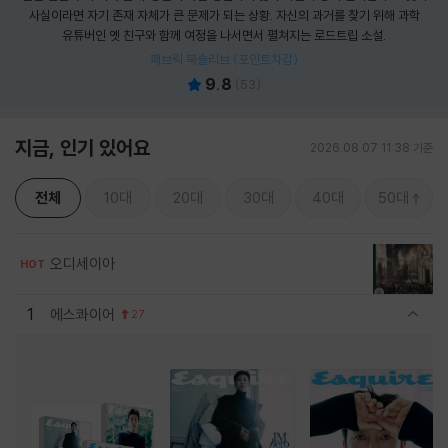
사실이라면 자기 존재 자체가 큰 문제가 되는 상황. 자신의 과거를 찾기 위해 과학
유튜버인 옛 친구와 함께 여정을 나서면서 펼쳐지는 로드트립 소설.
패브릭 북슬리브 (포인트차감)
9.8
(
53
)
지금, 인기 있어요
2026.08.07 11:38 기준
전체
10대
20대
30대
40대
50대
오디세이아
HOT
1
에스콰이어
27
관련상품 보이기/감축