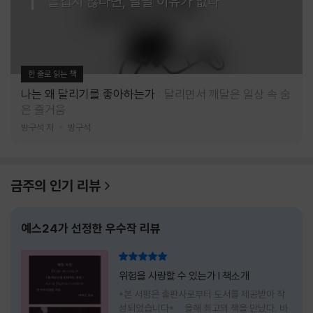
즐겁지 않다면, 달릴 이유가 없다
한 줄로 읽는 책
나는 왜 달리기를 좋아하는가
달리면서 깨달은 일상 속 숨
은 즐거움
방구석 저
방구석
금주의 인기 리뷰
예스24가 선정한 우수작 리뷰
리뷰 총점
위험을 사랑할 수 있는가 l 책소개
*본 서평은 출판사로부터 도서를 제공받아 작
성되었습니다* 올해 최고의 책을 만났다. 바