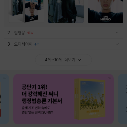
2
임영웅
관련상품 보이기/감축
3
오디세이아
2
관련상품 보이기/감축
4위~10위
더보기