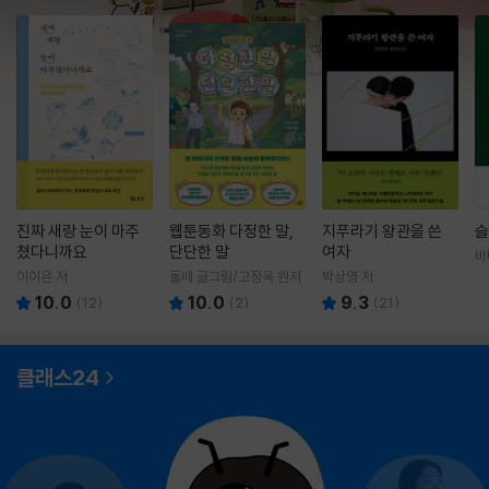
진짜 새랑 눈이 마주
웹툰동화 다정한 말,
지푸라기 왕관을 쓴
슬
쳤다니까요
단단한 말
여자
바
영
이이은 저
돌배 글그림/고정욱 원저
박상영 저
10.0
10.0
9.3
(
12
)
(
2
)
(
21
)
클래스24