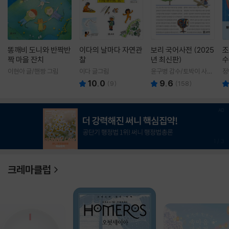
똥깨비 도니와 반짝반
이다의 날마다 자연관
보리 국어사전 (2025
조
짝 마을 잔치
찰
년 최신판)
수
이현아 글/핸짱 그림
이다 글그림
윤구병 감수/토박이 사전
정
편찬실 편
10.0
9.6
(
9
)
(
158
)
1
/
3
크레마클럽