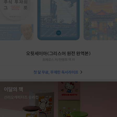
오뒷세이아(그리스어 원전 완역본)
호메로스 저/천병희 역 저
첫 달 무료, 무제한 독서라이프
이달의 책
산리오캐릭터즈 유리컵