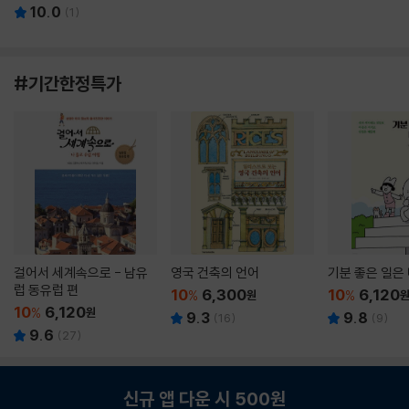
10.0
(
1
)
#기간한정특가
걸어서 세계속으로 - 남유
영국 건축의 언어
기분 좋은 일은
럽 동유럽 편
10
6,300
10
6,120
%
원
%
10
6,120
%
원
9.3
9.8
(
16
)
(
9
)
9.6
(
27
)
신규 앱 다운 시 500원