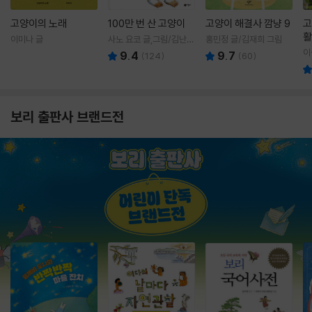
고양이의 노래
100만 번 산 고양이
고양이 해결사 깜냥 9
고
활
이미나 글
사노 요코 글,그림/김난주
홍민정 글/김재희 그림
렇
역
이
9.4
9.7
(
124
)
(
60
)
보리 출판사 브랜드전