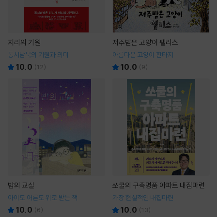
지리의 기원
저주받은 고양이 펠리스
동서남북의 기원과 의미
아름다운 고양이 판타지
10.0
10.0
(
12
)
(
9
)
밤의 교실
쏘쿨의 구축명품 아파트 내집마련
아이도 어른도 위로 받는 책
가장 현실적인 내집마련
10.0
10.0
(
6
)
(
13
)