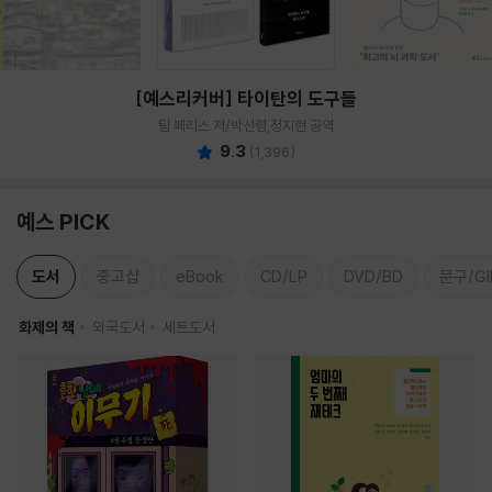
[예스리커버] 타이탄의 도구들
팀 페리스 저/박선령,정지현 공역
9.3
(
1,396
)
예스 PICK
도서
중고샵
eBook
CD/LP
DVD/BD
문구/GI
화제의 책
외국도서
세트도서