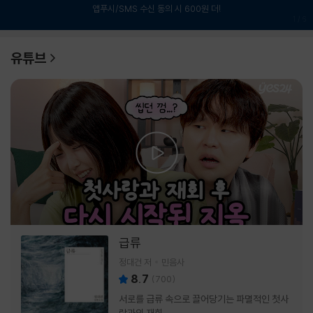
앱푸시/SMS 수신 동의 시 600원 더!
1
/
6
유튜브
급류
정대건 저
민음사
8.7
(
700
)
서로를 급류 속으로 끌어당기는 파멸적인 첫사