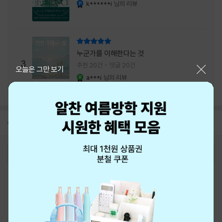
내는 최상의 시너지...
k******i
님의 리뷰
YES마니아 : 플래티넘
리뷰 총점
누군가를 이해한다는 것
3
추천 20건
댓글 20건
닫기
오늘은 그만 보기
a***i
님의 리뷰
YES마니아 : 로얄
공지
8월 신용카드 무이자할부 안내
2026-08-01
로그인
최근 본 상품
주문/배송
고객센터 1544-3800
티켓 1544-6399
중고샵 1566-4295
eBook 1:1문의/채팅상담
예스이십사(주) 사업자 정보
이용약관
개인정보처리방침
청소년보호정책