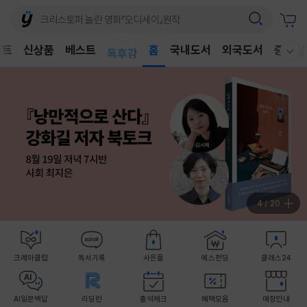
어린이
벤트
신상품
베스트
독후감
홈
국내도서
외국도서
중고샵
웰컴메뉴 모두보기
어린이
4
/
20
크레마클럽
독서기록
사은품
예스펀딩
클래스24
AI일문백답
리딩런
출석체크
혜택모음
매장안내