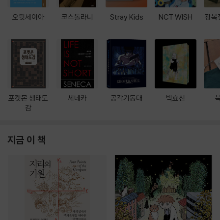
오뒷세이아
코스톨라니
Stray Kids
NCT WISH
광복
포켓몬 생태도
세네카
공각기동대
박효신
감
지금 이 책