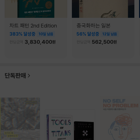
차트 패턴 2nd Edition
중국화하는 일본
383% 달성중
56% 달성중
10일 남음
12일 남음
3,830,400
562,500
펀딩금액
원
펀딩금액
원
단독판매