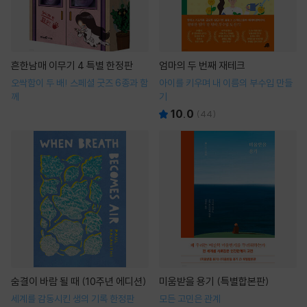
흔한남매 이무기 4 특별 한정판
엄마의 두 번째 재테크
오싹함이 두 배! 스페셜 굿즈 6종과 함
아이를 키우며 내 이름의 부수입 만들
께
기
10.0
(
44
)
숨결이 바람 될 때 (10주년 에디션)
미움받을 용기 (특별합본판)
세계를 감동시킨 생의 기록 한정판
모든 고민은 관계