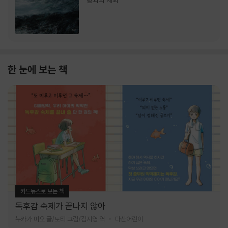
랑과의 재회
한 눈에 보는 책
카드뉴스로 보는 책
독후감 숙제가 끝나지 않아
누카가 미오 글/토티 그림/김지영 역
다산어린이