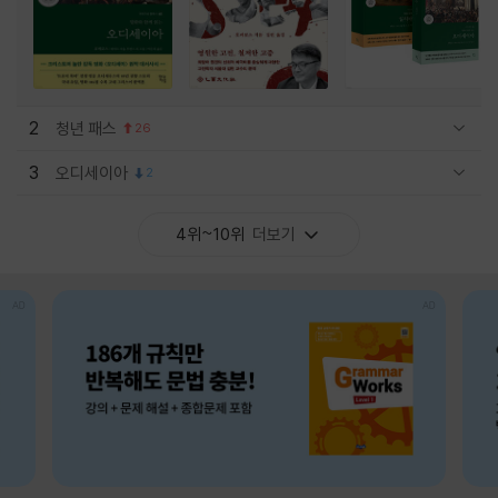
2
청년 패스
26
관련상품 보이기/감축
3
오디세이아
2
관련상품 보이기/감축
4위~10위
더보기