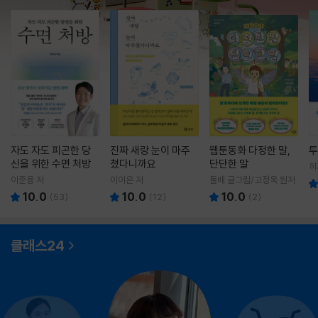
자도 자도 피곤한 당
진짜 새랑 눈이 마주
웹툰동화 다정한 말,
투
신을 위한 수면 처방
쳤다니까요
단단한 말
히
영
이준용 저
이이은 저
돌배 글그림/고정욱 원저
10.0
10.0
10.0
(
53
)
(
12
)
(
2
)
클래스24