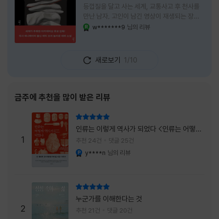
등껍질을 달고 사는 세계, 교통사고 후 천사를
만난 남자, 고인이 남긴 영상이 재생되는 장례
식장에서 똥을 싼 개. 이 책에는 몇 줄만 읽어도
w*******9
님의 리뷰
YES마니아 : 로얄
그다음 장면이 궁금해지는 이야기들이 가득하
다. 한 편만 읽고 덮으려 했는데, 다음 이야기로
넘어가 있었다. 소설을 읽으면서 잘 만든 단편
새로보기
1/10
애니메이션 여러 편을 차례로 보는 기분이 들었
다. (이건 저자가 픽사 애니메이터라는 소개 글
을 봐서 더 그렇게 생각했을 수도 있다.) 장면은
선명하게 그려졌고, 한 편이 끝날 때마다 질문
금주에 추천을 많이 받은 리뷰
이 뒤따라왔다. 감출 수 없는 세계는 더 다정할
까 「등껍질」의 세계에서 사람들은 저마다 다른
리뷰 총점
등껍질을 달고 살아간다. 몸의 일부이면서 한
인류는 이렇게 역사가 되었다 <인류는 어떻게
사람을 표현하는 수단
1
역사가 되었나>
추천 24건
댓글 25건
y****n
님의 리뷰
YES마니아 : 플래티넘
리뷰 총점
누군가를 이해한다는 것
2
추천 21건
댓글 20건