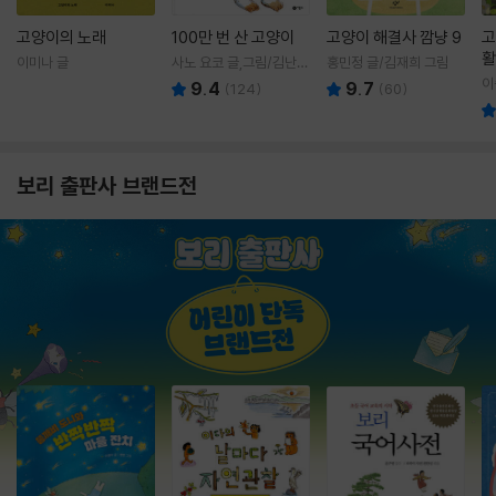
고양이의 노래
100만 번 산 고양이
고양이 해결사 깜냥 9
고
활
이미나 글
사노 요코 글,그림/김난주
홍민정 글/김재희 그림
렇
역
이
9.4
9.7
(
124
)
(
60
)
보리 출판사 브랜드전