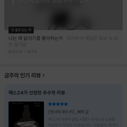
즐겁지 않다면, 달릴 이유가 없다
한 줄로 읽는 책
나는 왜 달리기를 좋아하는가
달리면서 깨달은 일상 속 숨
은 즐거움
방구석 저
방구석
금주의 인기 리뷰
예스24가 선정한 우수작 리뷰
리뷰 총점
[천사의 위스키]_에릭 오
예스24 리뷰어 클럽 서평단 자격으로 도서를
제공받고 작성한 리뷰입니다 사람들이 저마다