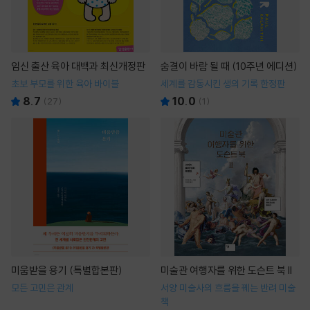
임신 출산 육아 대백과 최신개정판
숨결이 바람 될 때 (10주년 에디션)
초보 부모를 위한 육아 바이블
세계를 감동시킨 생의 기록 한정판
8.7
10.0
(
27
)
(
1
)
미움받을 용기 (특별합본판)
미술관 여행자를 위한 도슨트 북 II
모든 고민은 관계
서양 미술사의 흐름을 꿰는 반려 미술
책