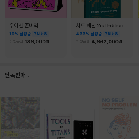
우아한 존버력
차트 패턴 2nd Edition
19% 달성중
466% 달성중
7일 남음
7일 남음
186,000
4,662,000
펀딩금액
원
펀딩금액
원
단독판매