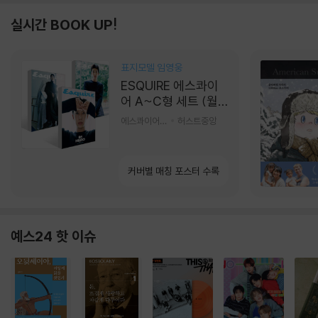
실시간 BOOK UP!
표지모델 임영웅
ESQUIRE 에스콰이
어 A~C형 세트 (월
간) : 9월 [2026]
에스콰이어편집부 편
허스트중앙
커버별 매칭 포스터 수록
예스24 핫 이슈