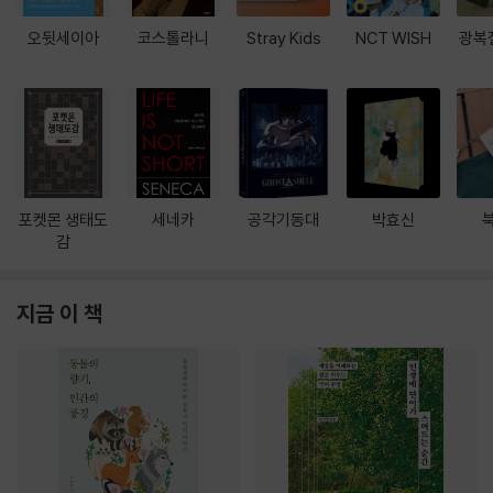
오뒷세이아
코스톨라니
Stray Kids
NCT WISH
광복
포켓몬 생태도
세네카
공각기동대
박효신
감
지금 이 책