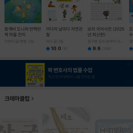
똥깨비 도니와 반짝반
이다의 날마다 자연관
보리 국어사전 (2025
조
짝 마을 잔치
찰
년 최신판)
수
이현아 글/핸짱 그림
이다 글그림
윤구병 감수/토박이 사전
정
편찬실 편
10.0
9.6
(
9
)
(
158
)
1
/
3
크레마클럽