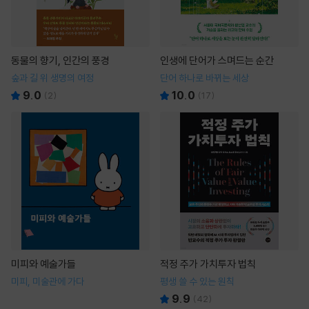
동물의 향기, 인간의 풍경
인생에 단어가 스며드는 순간
숲과 길 위 생명의 여정
단어 하나로 바뀌는 세상
9.0
10.0
(
2
)
(
17
)
미피와 예술가들
적정 주가 가치투자 법칙
미피, 미술관에 가다
평생 쓸 수 있는 원칙
9.9
(
42
)