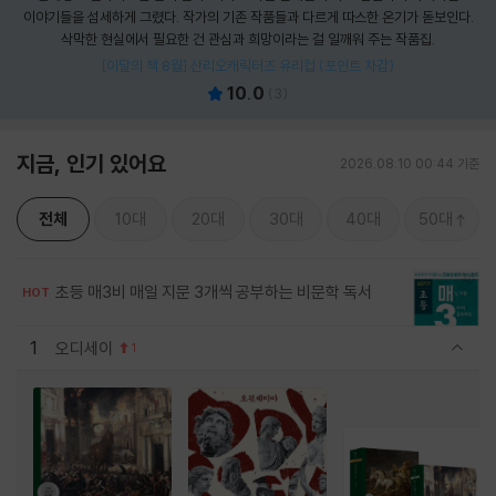
이야기들을 섬세하게 그렸다. 작가의 기존 작품들과 다르게 따스한 온기가 돋보인다.
삭막한 현실에서 필요한 건 관심과 희망이라는 걸 일깨워 주는 작품집.
[이달의 책 8월] 산리오캐릭터즈 유리컵 (포인트 차감)
10.0
(
3
)
지금, 인기 있어요
2026.08.10 00:44 기준
전체
10대
20대
30대
40대
50대
초등 매3비 매일 지문 3개씩 공부하는 비문학 독서
HOT
1
오디세이
1
관련상품 보이기/감축