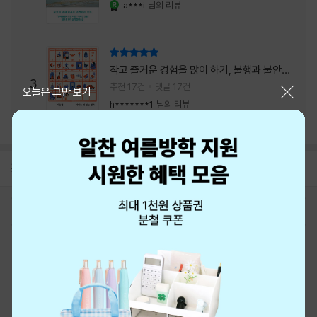
a***i
님의 리뷰
YES마니아 : 로얄
리뷰 총점
작고 즐거운 경험을 많이 하기, 불행과 불안을
3
회피하지 말기, 그리고 좋은 사람을 많이 만나
추천 17건
댓글 17건
닫기
오늘은 그만 보기
기.
h*******1
님의 리뷰
공지
8월 신용카드 무이자할부 안내
2026-08-01
로그인
최근 본 상품
주문/배송
고객센터 1544-3800
티켓 1544-6399
중고샵 1566-4295
eBook 1:1문의/채팅상담
예스이십사(주) 사업자 정보
이용약관
개인정보처리방침
청소년보호정책
PC버전
회사소개
거래처관계자께