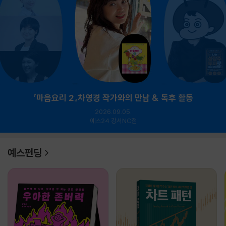
『마음요리 2』차영경 작가와의 만남 & 독후 활동
2026.09.05.
예스24 강서NC점
예스펀딩