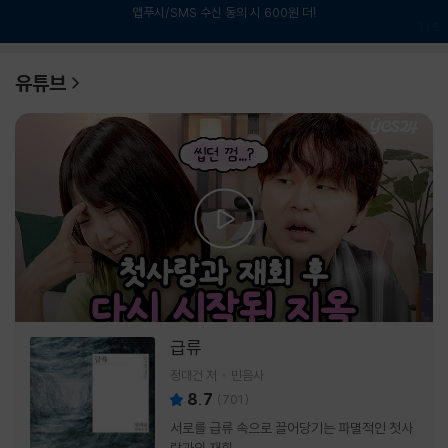
앱푸시/SMS 수신 동의 시 600원 더!
1
/
6
유튜브
급류
정대건 저
민음사
8.7
(
701
)
서로를 급류 속으로 끌어당기는 파멸적인 첫사