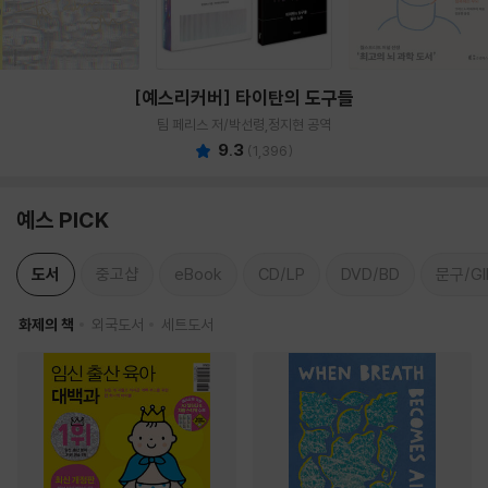
[예스리커버] 타이탄의 도구들
팀 페리스 저/박선령,정지현 공역
9.3
(
1,396
)
예스 PICK
도서
중고샵
eBook
CD/LP
DVD/BD
문구/GI
화제의 책
외국도서
세트도서