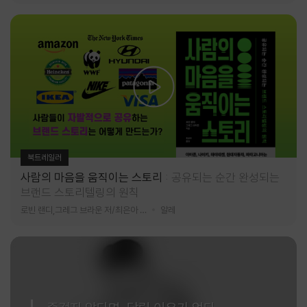
북트레일러
사람의 마음을 움직이는 스토리
공유되는 순간 완성되는
브랜드 스토리텔링의 원칙
로빈 랜디,그레그 브라운 저/최은아 역
알레