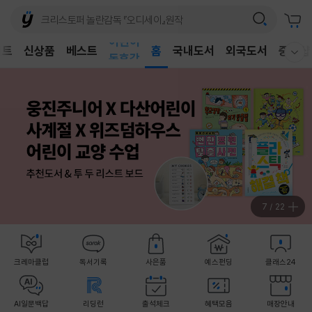
어린이
벤트
신상품
베스트
독후감
홈
국내도서
외국도서
중고샵
웰컴메뉴 모두보기
어린이
8
/
22
크레마클럽
독서기록
사은품
예스펀딩
클래스24
AI일문백답
리딩런
출석체크
혜택모음
매장안내