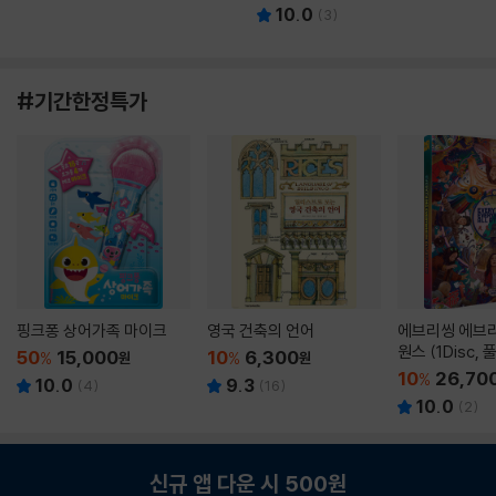
10.0
(
3
)
#기간한정특가
핑크퐁 상어가족 마이크
영국 건축의 언어
에브리씽 에브리
원스 (1Disc,
50
15,000
10
6,300
%
원
%
원
판) : 블루레이
10
26,70
%
10.0
9.3
(
4
)
(
16
)
10.0
(
2
)
신규 앱 다운 시 500원