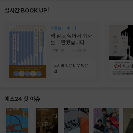
실시간 BOOK UP!
유튜브가 아니다
책 읽고 싶어서 회사
를 그만뒀습니다
미야케 가호 저/서영찬 역
동아시아
독서의 적은 너무 많은
일
예스24 핫 이슈