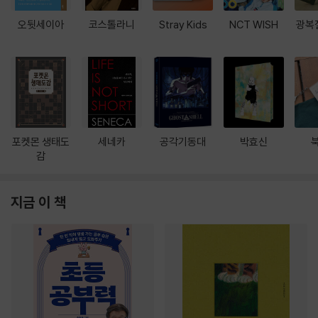
오뒷세이아
코스톨라니
Stray Kids
NCT WISH
광복
포켓몬 생태도
세네카
공각기동대
박효신
감
지금 이 책