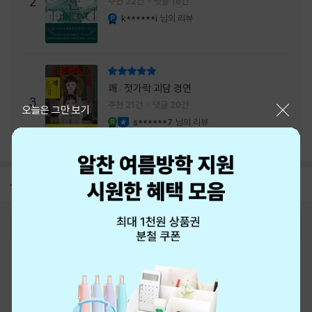
2
추천 22건
댓글 18건
내는 최상의 시너지...
k******i
님의 리뷰
YES마니아 : 플래티넘
리뷰 총점
쾌 : 젓가락 괴담 경연
3
추천 21건
댓글 20건
닫기
오늘은 그만 보기
s******7
님의 리뷰
YES마니아 : 로얄
이달의 사락
공지
8월 신용카드 무이자할부 안내
2026-08-01
로그인
최근 본 상품
주문/배송
고객센터 1544-3800
티켓 1544-6399
중고샵 1566-4295
eBook 1:1문의/채팅상담
예스이십사(주) 사업자 정보