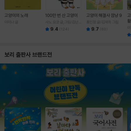
고양이의 노래
100만 번 산 고양이
고양이 해결사 깜냥 9
고
활
이미나 글
사노 요코 글,그림/김난주
홍민정 글/김재희 그림
렇
역
이
9.4
9.7
(
124
)
(
60
)
보리 출판사 브랜드전