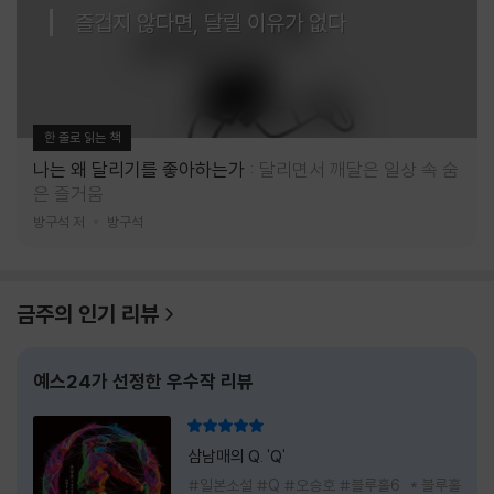
즐겁지 않다면, 달릴 이유가 없다
한 줄로 읽는 책
나는 왜 달리기를 좋아하는가
달리면서 깨달은 일상 속 숨
은 즐거움
방구석 저
방구석
금주의 인기 리뷰
예스24가 선정한 우수작 리뷰
리뷰 총점
삼남매의 Q. 'Q'
#일본소설 #Q #오승호 #블루홀6 * 블루홀