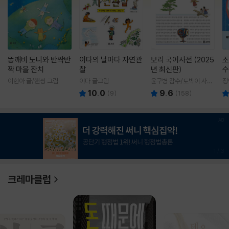
똥깨비 도니와 반짝반
이다의 날마다 자연관
보리 국어사전 (2025
조
짝 마을 잔치
찰
년 최신판)
수
이현아 글/핸짱 그림
이다 글그림
윤구병 감수/토박이 사전
정
편찬실 편
10.0
9.6
(
9
)
(
158
)
1
/
3
크레마클럽