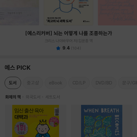
[예스리커버] 뇌는 어떻게 나를 조종하는가
크리스 나이바우어 저/김윤종 역
9.4
(
104
)
예스 PICK
도서
중고샵
eBook
CD/LP
DVD/BD
문구/GI
화제의 책
외국도서
세트도서