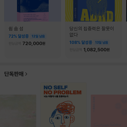
쉼 숨 섬
당신의 집중력은 잘못이
없다
72% 달성중
12일 남음
108% 달성중
720,000
13일 남음
펀딩금액
원
1,082,500
펀딩금액
원
단독판매