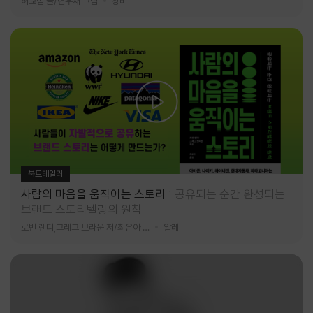
허교범 글/변우재 그림
창비
북트레일러
사람의 마음을 움직이는 스토리
공유되는 순간 완성되는
브랜드 스토리텔링의 원칙
로빈 랜디,그레그 브라운 저/최은아 역
알레