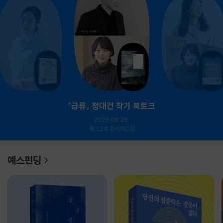
『급류』 정대건 작가 북토크
2026.08.28.
예스24 강서NC점
예스펀딩