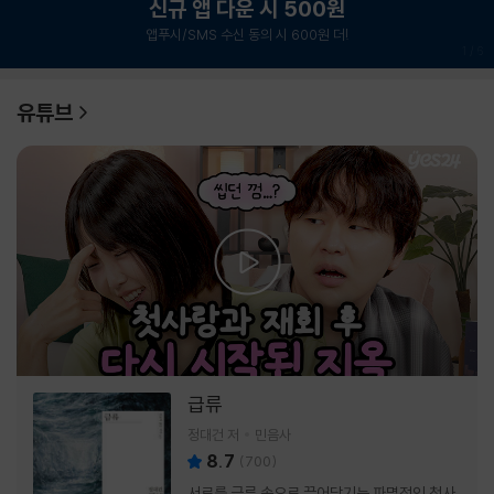
신규 앱 다운 시 500원
앱푸시/SMS 수신 동의 시 600원 더!
1
/
6
유튜브
급류
정대건 저
민음사
8.7
(
700
)
서로를 급류 속으로 끌어당기는 파멸적인 첫사