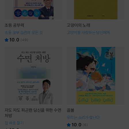
초등 공부력
고양이의 노래
초등 공부 습관의 모든 것
고양이를 사랑하는 당신에게
10.0
(
49
)
자도 자도 피곤한 당신을 위한 수면
골볼
처방
우리는 소리가 빛난다
잠 바로 알기
10.0
(
6
)