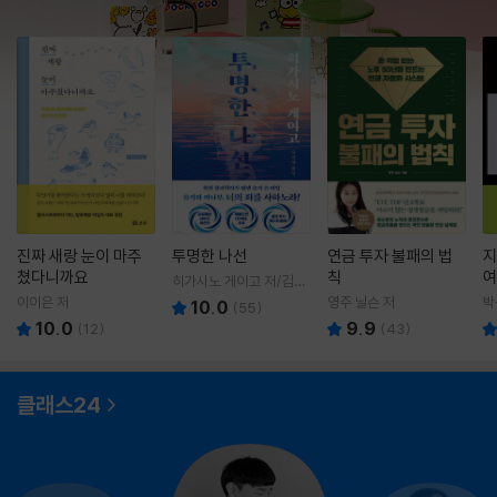
진짜 새랑 눈이 마주
투명한 나선
연금 투자 불패의 법
지
쳤다니까요
칙
여
히가시노 게이고 저/김선
영 역
이이은 저
영주 닐슨 저
박
10.0
(
55
)
10.0
9.9
(
12
)
(
43
)
클래스24