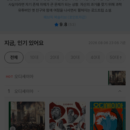
사실이라면 자기 존재 자체가 큰 문제가 되는 상황. 자신의 과거를 찾기 위해 과학
유튜버인 옛 친구와 함께 여정을 나서면서 펼쳐지는 로드트립 소설.
패브릭 북슬리브 (포인트차감)
9.8
(
53
)
지금, 인기 있어요
2026.08.06 23:06 기준
전체
10대
20대
30대
40대
50대
오디세이아
HOT
1
오디세이아
관련상품 보이기/감축