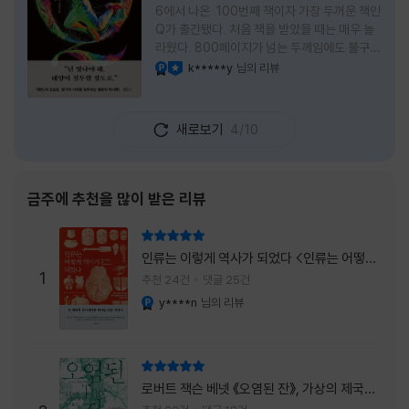
6에서 나온 100번째 책이자 가장 두꺼운 책인
Q가 출간됐다. 처음 책을 받았을 때는 매우 놀
라웠다. 800페이지가 넘는 두께임에도 불구하
고 생각보다 책이 가벼웠다. 여기에 측면을 영
k*****y
님의 리뷰
YES마니아 : 플래티넘
이달의 사락
롱하게 수놓은 색감. 그냥 바라만 보고 있어도
황홀경에 이를 지경이었다. * 그런데 여기에
제목이 Q란다. 처음 제목을 봤을 때 나는 질문
새로보기
4/10
을 의미하는 Question을 떠올렸다. 하지만 이
단어에는 논의, 또는 처리해야 할 문제라는 뜻
도 담겨져 있다. 작가님은 나에게 질문을 던지
려는 걸까, 아니면 같이 논의를 하자는 걸까 고
금주에 추천을 많이 받은 리뷰
개를 갸웃거리며 책을 펴들었다. * 틈만 나면
경적을 울리고 욕을 입에 달고 사는 선배와 일
리뷰 총점
하고 있는 하치. 히토미 클린이라는 청소업체
인류는 이렇게 역사가 되었다 <인류는 어떻게
직원으로 일하는 그녀가 바라는 것은 그저 고요
1
역사가 되었나>
추천 24건
댓글 25건
한
y****n
님의 리뷰
YES마니아 : 플래티넘
리뷰 총점
로버트 잭슨 베넷 《오염된 잔》, 가상의 제국이
주는 실감과 미스터리 사건의 치밀함이 이루어