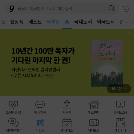
어린이
벤트
신상품
베스트
독후감
홈
국내도서
외국도서
중고샵
웰컴메뉴 모두보기
어린이
17
/
21
크레마클럽
독서기록
사은품
예스펀딩
클래스24
AI일문백답
리딩런
출석체크
혜택모음
매장안내