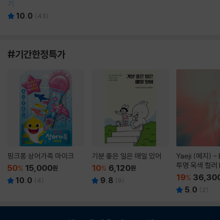
기
10.0
(
43
)
#기간한정특가
핑크퐁 상어가족 마이크
기분 좋은 일은 매일 있어
Yaeji (예지) -
투명 옥색 컬러 
50
15,000
10
6,120
%
원
%
원
19
36,30
%
10.0
9.8
(
4
)
(
9
)
5.0
(
2
)