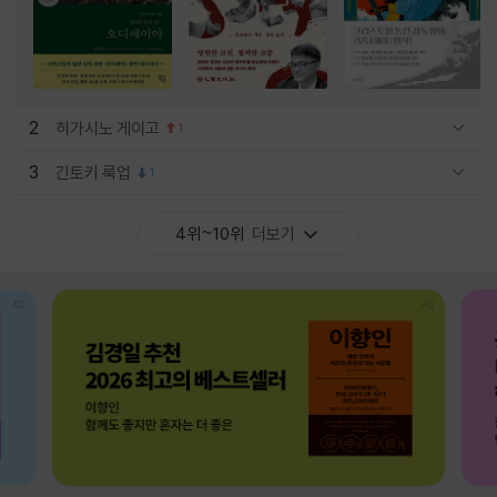
2
히가시노 게이고
1
관련상품 보이기/감축
3
긴토키 룩업
1
관련상품 보이기/감축
4위~10위
더보기