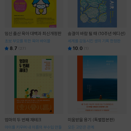
임신 출산 육아 대백과 최신개정판
숨결이 바람 될 때 (10주년 에디션)
초보 부모를 위한 육아 바이블
세계를 감동시킨 생의 기록 한정판
8.7
10.0
(
27
)
(
1
)
엄마의 두 번째 재테크
미움받을 용기 (특별합본판)
아이를 키우며 내 이름의 부수입 만들
모든 고민은 관계