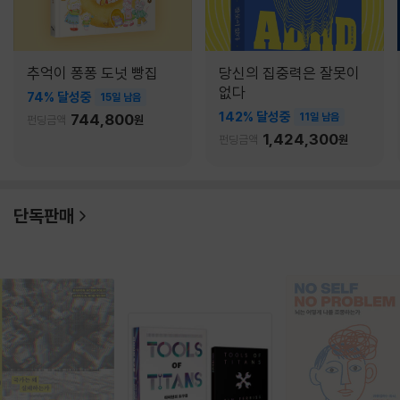
추억이 퐁퐁 도넛 빵집
당신의 집중력은 잘못이
없다
74% 달성중
15일 남음
142% 달성중
744,800
11일 남음
펀딩금액
원
1,424,300
펀딩금액
원
단독판매