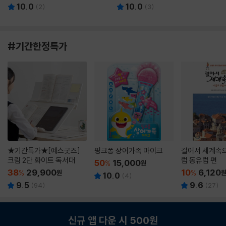
10.0
10.0
(
2
)
(
3
)
#기간한정특가
★기간특가★[예스굿즈]
핑크퐁 상어가족 마이크
걸어서 세계속으
크림 2단 화이트 독서대
럽 동유럽 편
50
15,000
%
원
38
29,900
10
6,120
%
원
%
10.0
(
4
)
9.5
9.6
(
94
)
(
27
)
신규 앱 다운 시 500원