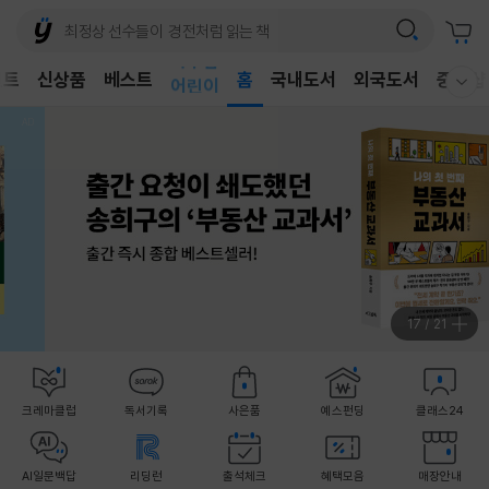
벤트
신상품
베스트
어린이
홈
국내도서
외국도서
중고샵
웰컴메뉴 모두보기
독후감
어린이
18
/
21
크레마클럽
독서기록
사은품
예스펀딩
클래스24
AI일문백답
리딩런
출석체크
혜택모음
매장안내