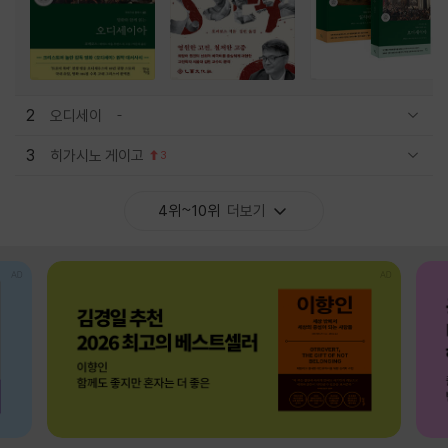
2
오디세이
관련상품 보이기/감축
3
히가시노 게이고
3
관련상품 보이기/감축
4위~10위
더보기