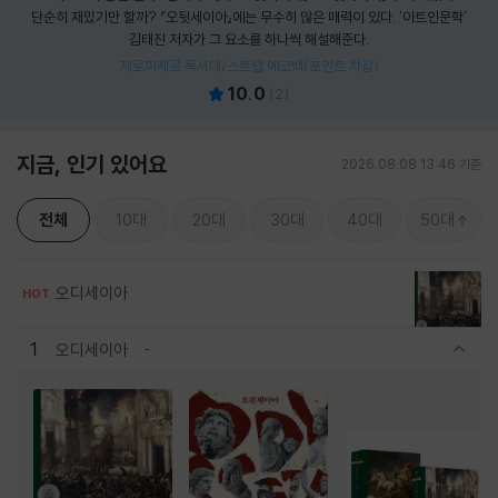
단순히 재밌기만 할까? 『오뒷세이아』에는 무수히 많은 매력이 있다. '아트인문학'
김태진 저자가 그 요소를 하나씩 해설해준다.
제로퍼제로 독서대/스트랩 에코백(포인트 차감)
10.0
(
2
)
지금, 인기 있어요
2026.08.08 13:46 기준
전체
10대
20대
30대
40대
50대
오디세이아
HOT
1
오디세이아
관련상품 보이기/감축