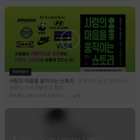
북트레일러
사람의 마음을 움직이는 스토리
공유되는 순간 완성되는
브랜드 스토리텔링의 원칙
로빈 랜디,그레그 브라운 저/최은아 역
알레