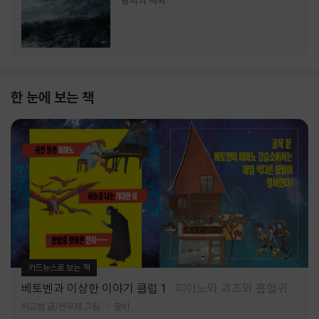
랑과의 재회
한 눈에 보는 책
카드뉴스로 보는 책
베토벤과 이상한 이야기 클럽 1
피아노와 괴조와 흡혈귀
허교범 글/변우재 그림
창비