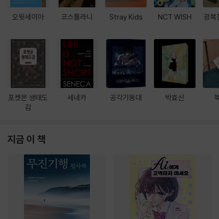
오뒷세이아
코스톨라니
Stray Kids
NCT WISH
광복
포켓몬 생태도
세네카
공각기동대
박효신
감
지금 이 책