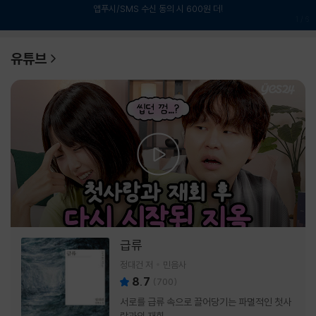
앱푸시/SMS 수신 동의 시 600원 더!
1
/
6
유튜브
급류
정대건 저
민음사
8.7
(
700
)
서로를 급류 속으로 끌어당기는 파멸적인 첫사