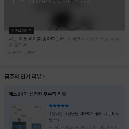
즐겁지 않다면, 달릴 이유가 없다
한 줄로 읽는 책
나는 왜 달리기를 좋아하는가
달리면서 깨달은 일상 속 숨
은 즐거움
방구석 저
방구석
금주의 인기 리뷰
예스24가 선정한 우수작 리뷰
리뷰 총점
<살아온 시간들을 따뜻하게 품어 내는 다정
한 책>
-문학과 사람을 사랑하는 작가 강미희의 첫 번