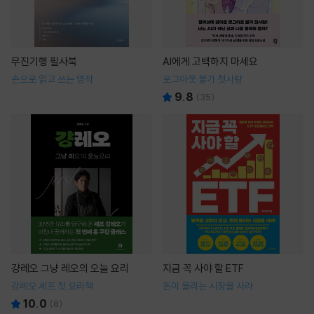
무진기행 필사북
AI에게 고백하지 마세요
손으로 읽고 쓰는 명작
로그아웃 불가 첫사랑
9.8
(
35
)
걍레오 그냥 레오의 오늘 요리
지금 꼭 사야 할 ETF
강레오 셰프 첫 요리책
돈이 몰리는 시장을 사라
10.0
(
8
)