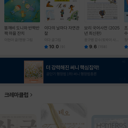
똥깨비 도니와 반짝반
이다의 날마다 자연관
보리 국어사전 (2025
조
짝 마을 잔치
찰
년 최신판)
수
이현아 글/핸짱 그림
이다 글그림
윤구병 감수/토박이 사전
정
편찬실 편
10.0
9.6
(
9
)
(
158
)
1
/
3
크레마클럽