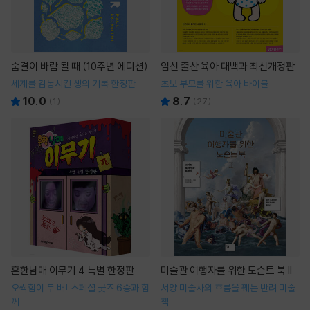
숨결이 바람 될 때 (10주년 에디션)
임신 출산 육아 대백과 최신개정판
세계를 감동시킨 생의 기록 한정판
초보 부모를 위한 육아 바이블
10.0
8.7
(
1
)
(
27
)
흔한남매 이무기 4 특별 한정판
미술관 여행자를 위한 도슨트 북 II
오싹함이 두 배! 스페셜 굿즈 6종과 함
서양 미술사의 흐름을 꿰는 반려 미술
께
책