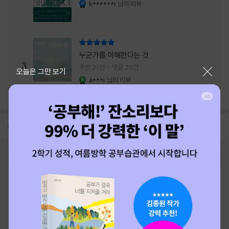
내는 최상의 시너지...
k******i
님의 리뷰
YES마니아 : 플래티넘
리뷰 총점
누군가를 이해한다는 것
3
추천 21건
댓글 20건
닫기
오늘은 그만 보기
a***i
님의 리뷰
YES마니아 : 로얄
공지
26년 NBCI 수상 안내
2026-08-01
로그인
최근 본 상품
주문/배송
고객센터 1544-3800
티켓 1544-6399
중고샵 1566-4295
eBook 1:1문의/채팅상담
예스이십사(주) 사업자 정보
이용약관
개인정보처리방침
청소년보호정책