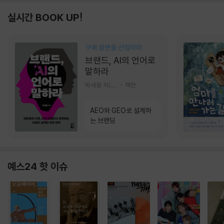
실시간 BOOK UP!
구매 장면을 선점하라
브랜드, AI의 언어로
말하라
박세용 저/정진호 그림
책만
AEO와 GEO로 설계하
는 브랜딩
예스24 핫 이슈