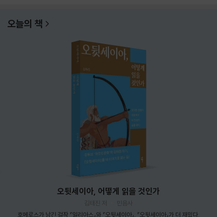
오늘의 책
오뒷세이아, 어떻게 읽을 것인가
김태진 저
민음사
호메로스가 남긴 걸작 『일리아스』와 『오뒷세이아』. 『오뒷세이아』가 더 재밌다.