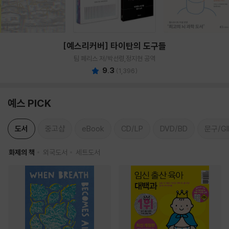
[예스리커버] 타이탄의 도구들
팀 페리스 저/박선령,정지현 공역
9.3
(
1,396
)
예스 PICK
도서
중고샵
eBook
CD/LP
DVD/BD
문구/GI
화제의 책
외국도서
세트도서