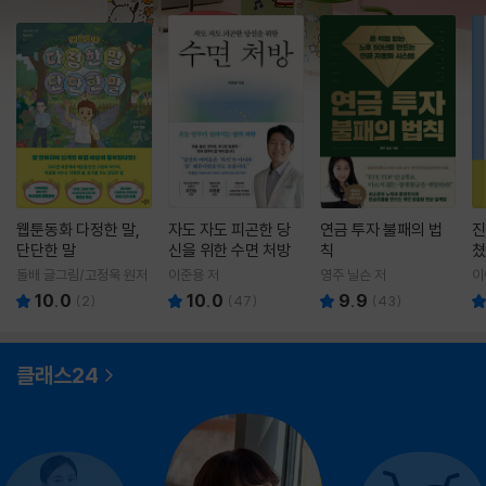
웹툰동화 다정한 말,
자도 자도 피곤한 당
연금 투자 불패의 법
진
단단한 말
신을 위한 수면 처방
칙
쳤
돌배 글그림/고정욱 원저
이준용 저
영주 닐슨 저
이
10.0
10.0
9.9
(
2
)
(
47
)
(
43
)
클래스24