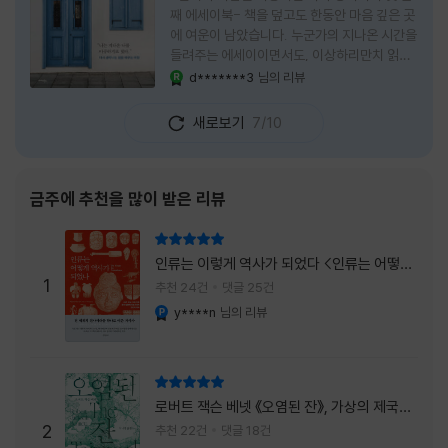
째 에세이북- 책을 덮고도 한동안 마음 깊은 곳
에 여운이 남았습니다. 누군가의 지나온 시간을
들려주는 에세이이면서도, 이상하리만치 읽는
사람 자신의 삶을 다시 돌아보게 만드는 책이었
d*******3
님의 리뷰
YES마니아 : 로얄
습니다. 그래서 이 책은 단순히 한 사람의 기록
으로 머물지 않고, 각자의 상처와 후회, 다 지나
새로보기
7/10
온 줄 알았던 마음의 결을 가만히 비추는 거울
처럼 다가왔습니다. 무엇보다 좋았던 점은 이
책이 큰 목소리로 삶의 답을 가르치려 하지 않
는다는 것, 대신 지나온 시간 속에서 비로소 알
금주에 추천을 많이 받은 리뷰
아차리게 되는 감정들, 놓아야 지켜지는 것들이
있고 무너지지 않는 것보다 다시 일어서는 일이
리뷰 총점
더 중요하다는 사실을 담담하게 보여줍니다. 그
인류는 이렇게 역사가 되었다 <인류는 어떻게
래서 읽는 내내 위로가 과장되지 않았고, 오히
1
역사가 되었나>
추천 24건
댓글 25건
려 그 절제된 진심 덕분에 더 오래 마음에 남았
y****n
님의 리뷰
YES마니아 : 플래티넘
습니다. 책 곳곳에
리뷰 총점
로버트 잭슨 베넷 《오염된 잔》, 가상의 제국이
주는 실감과 미스터리 사건의 치밀함이 이루어
2
추천 22건
댓글 18건