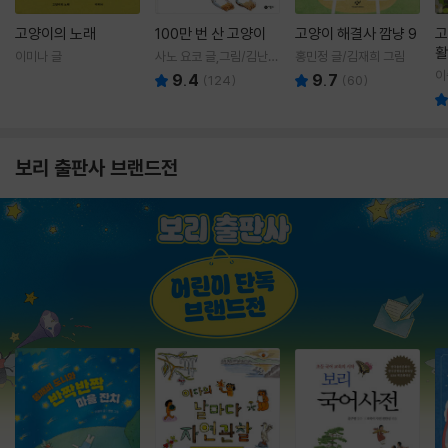
고양이의 노래
100만 번 산 고양이
고양이 해결사 깜냥 9
고
활
이미나 글
사노 요코 글,그림/김난주
홍민정 글/김재희 그림
렇
역
이
9.4
9.7
(
124
)
(
60
)
보리 출판사 브랜드전