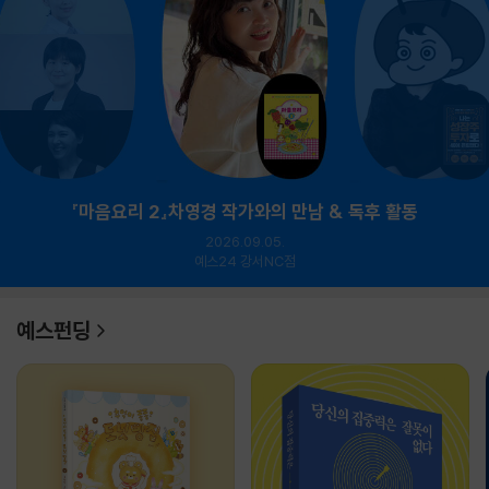
『마음요리 2』차영경 작가와의 만남 & 독후 활동
2026.09.05.
예스24 강서NC점
예스펀딩