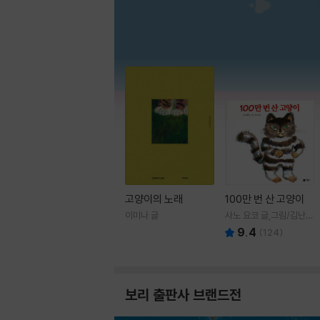
고양이의 노래
100만 번 산 고양이
이미나 글
사노 요코 글,그림/김난주
역
9.4
(
124
)
보리 출판사 브랜드전