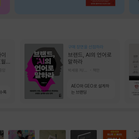
구매 장면을 선점하라
콰이
브랜드, AI의 언어로
(월
말하라
]
중앙
박세용 저/정진호 그림
책만
AEO와 GEO로 설계하
 수록
는 브랜딩