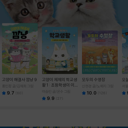
고양이 해결사 깜냥 9
고양이 제제의 학교생
모두의 수영장
오
활 1 : 초등학생이 이
홍민정 글/김재희 그림
신현경 글/노예지 그림
서율
렇게 힘들 줄이야
이승민 글/온수 그림
9.7
10.0
(
60
)
(
126
)
9.9
(
27
)