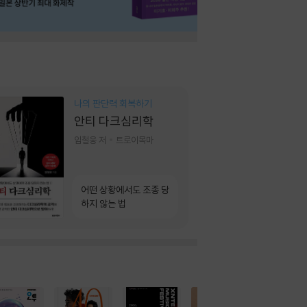
나의 판단력 회복하기
안티 다크심리학
임철웅 저
트로이목마
어떤 상황에서도 조종 당
하지 않는 법