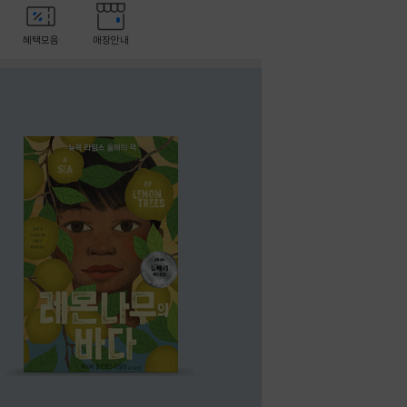
혜택모음
매장안내