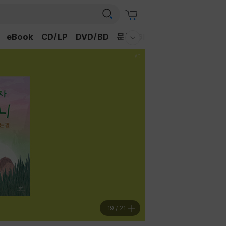
eBook
CD/LP
DVD/BD
문구/GIFT
티켓
채널예스
웰컴메뉴 모두보기
20
/
21