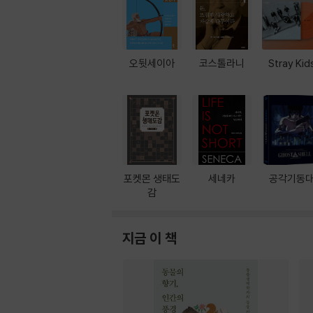
오뒷세이아
코스톨라니
Stray Kid
포켓몬 생태도
세네카
공각기동
감
지금 이 책