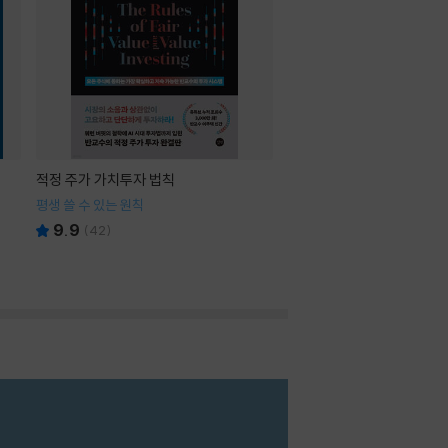
적정 주가 가치투자 법칙
평생 쓸 수 있는 원칙
9.9
(
42
)