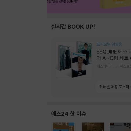
실시간 BOOK UP!
표지모델 임영웅
ESQUIRE 에스
어 A~C형 세트 
간) : 9월 [2026
에스콰이어편집부 편
허스트
커버별 매칭 포스터
예스24 핫 이슈