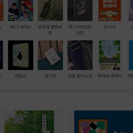
s
NCT WISH
광복절 볼펜세
예스24X모트
유아식
트
모트
대
박효신
북키링
성경 필사 노트
최태성 세계사
여