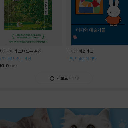
생에 단어가 스며드는 순간
미피와 예술가들
 하나로 바뀌는 세상
미피, 미술관에 가다
10.0
(
16
)
새로보기
1/3