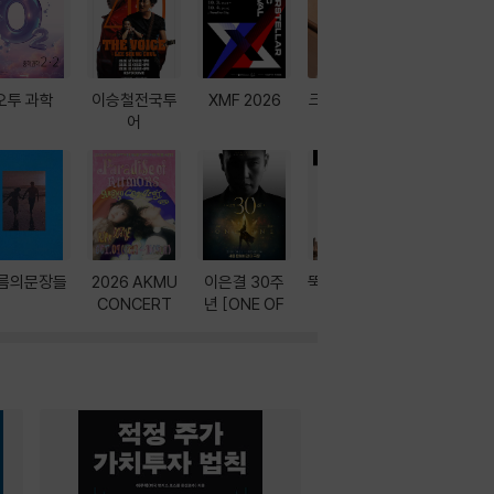
오투 과학
이승철전국투
XMF 2026
크레마 이북 리
방학에는 
어
더기
포터
름의문장들
2026 AKMU
이은결 30주
뚝딱! AI 3대장
이달의 인
CONCERT
년 [ONE OF
과
ONE]