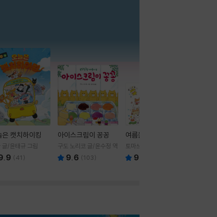
더보기
늘은 캣치하이킹
아이스크림이 꽁꽁
여름을 부탁해
 글/윤태규 그림
구도 노리코 글/윤수정 역
토마쓰리 글그림
9.9
9.6
9.8
(
41
)
(
103
)
(
24
)