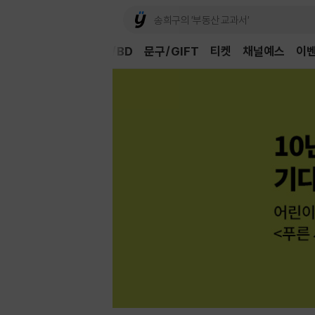
Book
CD/LP
DVD/BD
문구/GIFT
티켓
채널예스
이