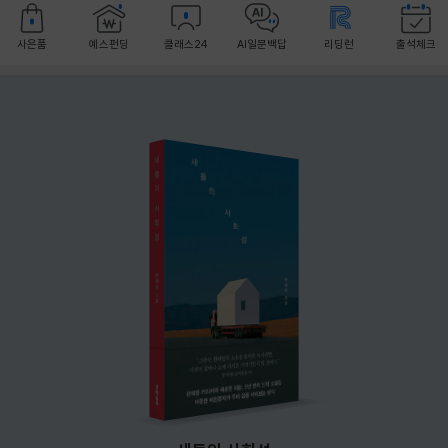
사은품
예스펀딩
클래스24
AI일문백답
리딩런
출석체크