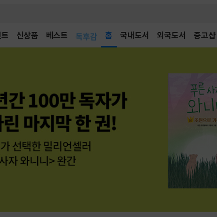
어린이
벤트
신상품
베스트
독후감
홈
국내도서
외국도서
중고샵
어린이