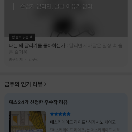
즐겁지 않다면, 달릴 이유가 없다
한 줄로 읽는 책
나는 왜 달리기를 좋아하는가
달리면서 깨달은 일상 속 숨
은 즐거움
방구석 저
방구석
금주의 인기 리뷰
예스24가 선정한 우수작 리뷰
리뷰 총점
매스커레이드 라이프/ 히가시노 게이고
『매스커레이드 라이프』는 매스커레이드 시리