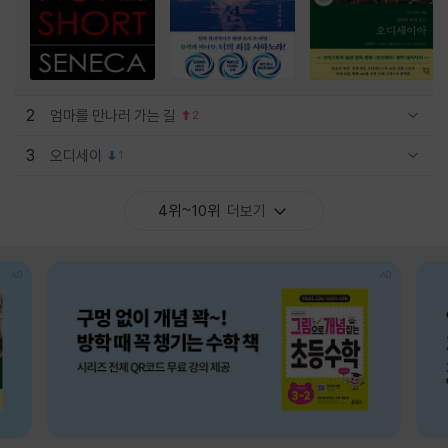
2
엄마를 만나러 가는 길
2
관련상품 보이기/감축
3
오디세이
1
관련상품 보이기/감축
4위~10위
더보기