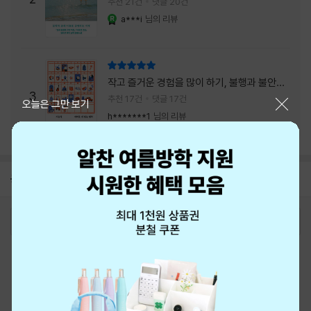
추천 21건
댓글 20건
a***i
님의 리뷰
YES마니아 : 로얄
리뷰 총점
작고 즐거운 경험을 많이 하기, 불행과 불안을
3
회피하지 말기, 그리고 좋은 사람을 많이 만나
추천 17건
댓글 17건
닫기
오늘은 그만 보기
기.
h*******1
님의 리뷰
공지
8월 신용카드 무이자할부 안내
2026-08-01
로그인
최근 본 상품
주문/배송
고객센터 1544-3800
티켓 1544-6399
중고샵 1566-4295
eBook 1:1문의/채팅상담
예스이십사(주) 사업자 정보
이용약관
개인정보처리방침
청소년보호정책