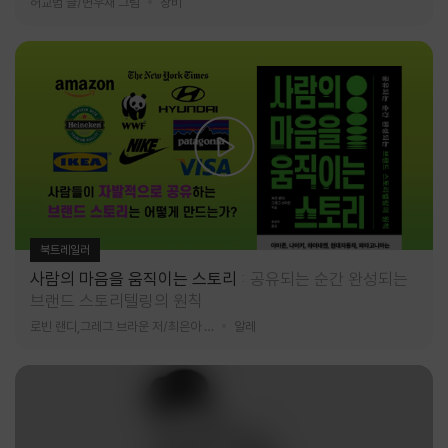
허교범 글/변우재 그림
창비
북트레일러
사람의 마음을 움직이는 스토리
공유되는 순간 완성되는
브랜드 스토리텔링의 원칙
로빈 랜디,그레그 브라운 저/최은아 역
알레