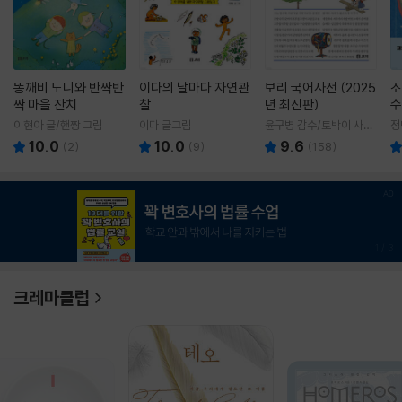
똥깨비 도니와 반짝반
이다의 날마다 자연관
보리 국어사전 (2025
조
짝 마을 잔치
찰
년 최신판)
수
이현아 글/핸짱 그림
이다 글그림
윤구병 감수/토박이 사전
정
편찬실 편
10.0
10.0
9.6
(
2
)
(
9
)
(
158
)
1
/
3
크레마클럽