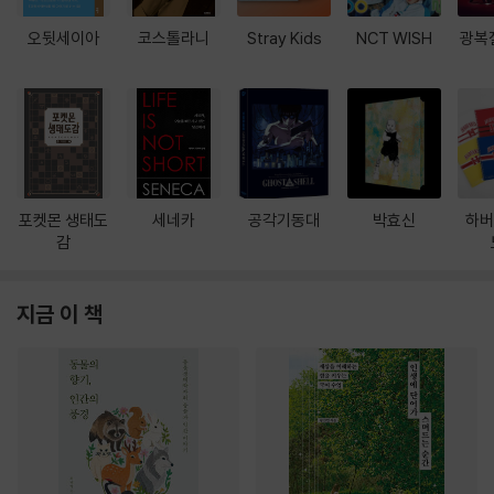
오뒷세이아
코스톨라니
Stray Kids
NCT WISH
광복
포켓몬 생태도
세네카
공각기동대
박효신
하버
감
지금 이 책