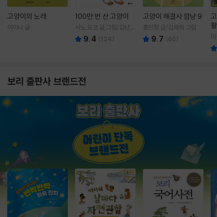
고양이의 노래
100만 번 산 고양이
고양이 해결사 깜냥 9
고
활
이미나 글
사노 요코 글,그림/김난주
홍민정 글/김재희 그림
렇
역
이
9.4
9.7
(
124
)
(
60
)
보리 출판사 브랜드전