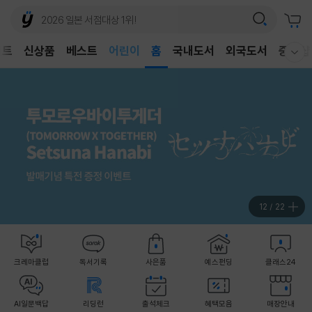
어린이
벤트
신상품
베스트
독후감
홈
국내도서
외국도서
중고샵
웰컴메뉴 모두보기
어린이
12
/
22
크레마클럽
독서기록
사은품
예스펀딩
클래스24
AI일문백답
리딩런
출석체크
혜택모음
매장안내