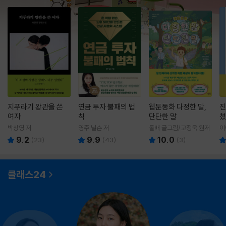
지푸라기 왕관을 쓴
연금 투자 불패의 법
웹툰동화 다정한 말,
진
여자
칙
단단한 말
쳤
박상영 저
영주 닐슨 저
돌배 글그림/고정욱 원저
이
9.2
9.9
10.0
(
23
)
(
43
)
(
3
)
클래스24