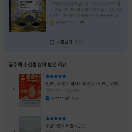
즈의 다섯 번째 작품이다. 호텔을 배경으로 하
는 만큼 호텔리어의 삶과 호텔을 찾는 손님들의
다양한 사연이 여러 에피소드를 만들어 낸다.
주인공은 호텔리어로서의 완벽함을 꿈꾸는 야
b****4
님의 리뷰
YES마니아 : 골드
마기시 나오미와 닛타 고스케다. 물론 고스케는
네 번째 이야기까지는 형사였다. 사건을 해결하
는 과정에서 나오미가 다치게 되자, 고스케는
새로보기
5/10
모든 책임을 지고 형사직에서 물러난다. 하지만
그동안 호텔에서 쌓은 인연 덕분에 호텔 코르테
시아 도쿄에서 함께 일해 보지 않겠느냐는 제안
을 받게 된다. 그렇게 끝난 4권 이후, 나는 5권
금주에 추천을 많이 받은 리뷰
이 출간되기만을 기다렸다. 형사가 아닌 호텔리
어가 된 닛타 고스케의 모습이 무척 궁금했기
리뷰 총점
때문이다. 그동안 호텔에서 잠복 수사를 하며
인류는 이렇게 역사가 되었다 <인류는 어떻게
어설픈 호텔리어의 가면을 쓰고 있었다면, 이제
1
역사가 되었나>
추천 24건
댓글 25건
는 가면
y****n
님의 리뷰
YES마니아 : 플래티넘
리뷰 총점
누군가를 이해한다는 것
2