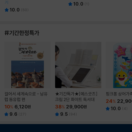
기
10.0
(
1
)
10.0
(
50
)
#기간한정특가
걸어서 세계속으로 - 남유
★기간특가★[예스굿즈]
핑크퐁 상어가
럽 동유럽 편
크림 2단 화이트 독서대
24
22,90
%
10
6,120
38
29,900
%
원
%
원
10.0
(
4
)
9.6
9.5
(
27
)
(
94
)