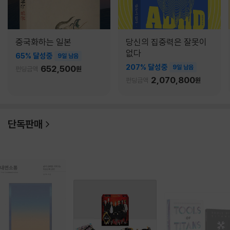
중국화하는 일본
당신의 집중력은 잘못이
없다
65% 달성중
9일 남음
207% 달성중
652,500
9일 남음
펀딩금액
원
2,070,800
펀딩금액
원
단독판매