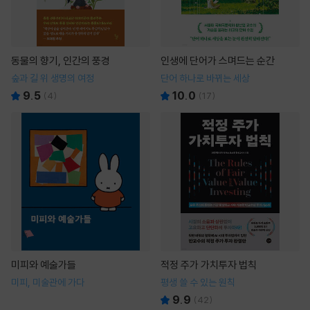
동물의 향기, 인간의 풍경
인생에 단어가 스며드는 순간
숲과 길 위 생명의 여정
단어 하나로 바뀌는 세상
9.5
10.0
(
4
)
(
17
)
미피와 예술가들
적정 주가 가치투자 법칙
미피, 미술관에 가다
평생 쓸 수 있는 원칙
9.9
(
42
)