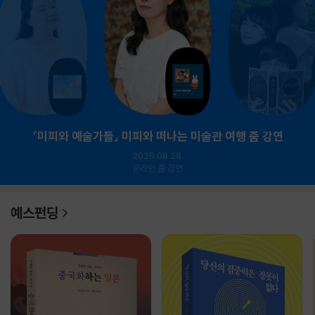
『미피와 예술가들』 미피와 떠나는 미술관 여행 줌 강연
2026.08.28.
온라인 줌 강연
예스펀딩