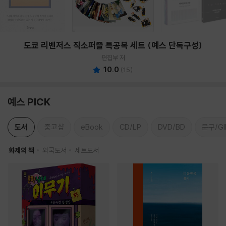
도쿄 리벤저스 직소퍼즐 특공복 세트 (예스 단독구성)
편집부 저
10.0
(
15
)
예스 PICK
도서
중고샵
eBook
CD/LP
DVD/BD
문구/GI
화제의 책
외국도서
세트도서