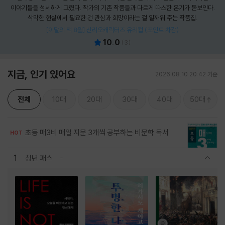
이야기들을 섬세하게 그렸다. 작가의 기존 작품들과 다르게 따스한 온기가 돋보인다.
삭막한 현실에서 필요한 건 관심과 희망이라는 걸 일깨워 주는 작품집.
[이달의 책 8월] 산리오캐릭터즈 유리컵 (포인트 차감)
10.0
(
3
)
지금, 인기 있어요
2026.08.10 20:42 기준
전체
10대
20대
30대
40대
50대
초등 매3비 매일 지문 3개씩 공부하는 비문학 독서
HOT
1
청년 패스
관련상품 보이기/감축