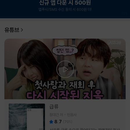
신규 앱 다운 시 500원
앱푸시/SMS 수신 동의 시 600원 더!
1
/
6
유튜브
급류
정대건 저
민음사
8.7
(
701
)