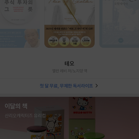
테오
앨런 레비 저/노지양 역
첫 달 무료, 무제한 독서라이프
이달의 책
산리오캐릭터즈 유리컵