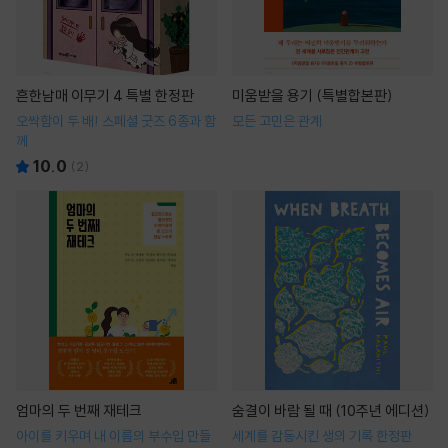
흔한남매 이무기 4 특별 한정판
미움받을 용기 (특별합본판)
오싹함이 두 배! 스페셜 굿즈 6종과 함
모든 고민은 관계
께
10.0
(
2
)
엄마의 두 번째 재테크
숨결이 바람 될 때 (10주년 에디션)
아이를 키우며 내 이름의 부수입 만들
세계를 감동시킨 생의 기록 한정판