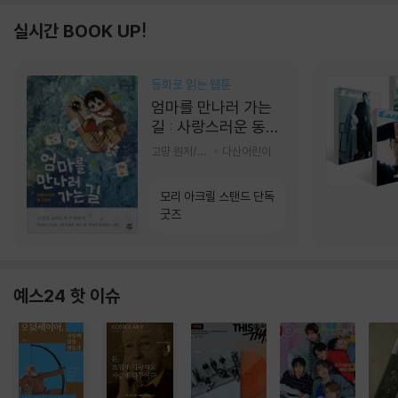
실시간 BOOK UP!
동화로 읽는 웹툰
엄마를 만나러 가는
길 : 사랑스러운 동그
라미
고먕 원저/김영리 글
다산어린이
모리 아크릴 스탠드 단독
굿즈
예스24 핫 이슈