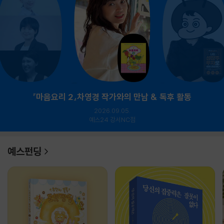
『마음요리 2』차영경 작가와의 만남 & 독후 활동
2026.09.05.
예스24 강서NC점
예스펀딩