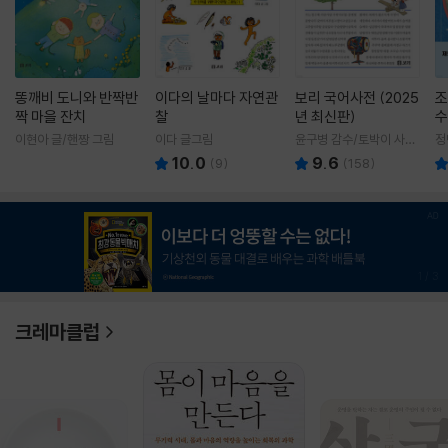
똥깨비 도니와 반짝반
이다의 날마다 자연관
보리 국어사전 (2025
조
짝 마을 잔치
찰
년 최신판)
수
이현아 글/핸짱 그림
이다 글그림
윤구병 감수/토박이 사전
정
편찬실 편
10.0
9.6
(
9
)
(
158
)
1
/
3
크레마클럽