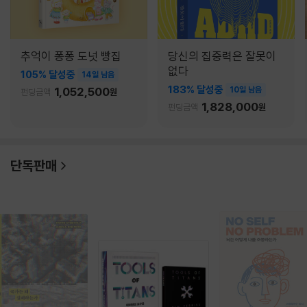
추억이 퐁퐁 도넛 빵집
당신의 집중력은 잘못이
없다
105% 달성중
14일 남음
183% 달성중
1,052,500
10일 남음
펀딩금액
원
1,828,000
펀딩금액
원
단독판매