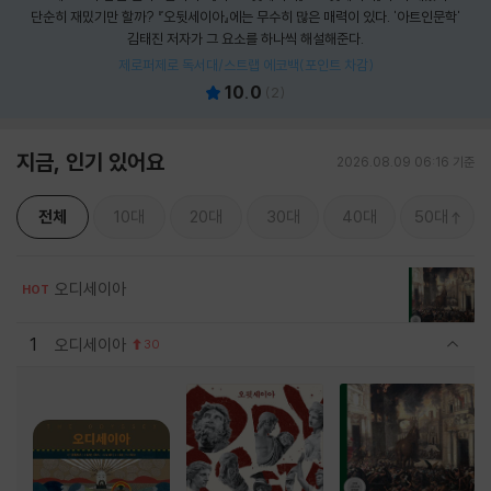
단순히 재밌기만 할까? 『오뒷세이아』에는 무수히 많은 매력이 있다. '아트인문학'
김태진 저자가 그 요소를 하나씩 해설해준다.
제로퍼제로 독서대/스트랩 에코백(포인트 차감)
10.0
(
2
)
지금, 인기 있어요
2026.08.09 06:16 기준
전체
10대
20대
30대
40대
50대
오디세이아
HOT
1
오디세이아
30
관련상품 보이기/감축