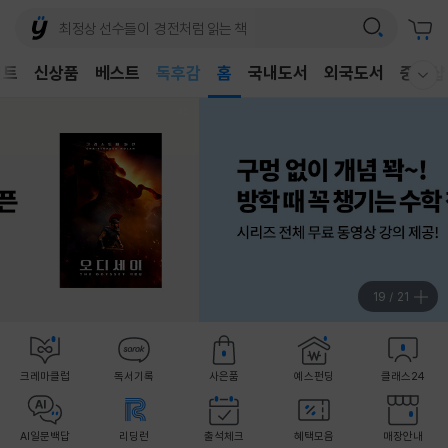
어린이
독후감
벤트
신상품
베스트
홈
국내도서
외국도서
중고샵
웰컴메뉴 모두보기
어린이
20
/
21
크레마클럽
독서기록
사은품
예스펀딩
클래스24
AI일문백답
리딩런
출석체크
혜택모음
매장안내