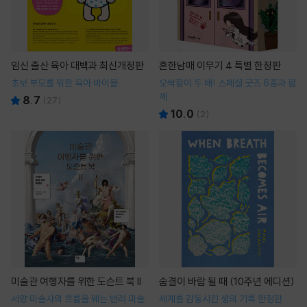
임신 출산 육아 대백과 최신개정판
흔한남매 이무기 4 특별 한정판
초보 부모를 위한 육아 바이블
오싹함이 두 배! 스페셜 굿즈 6종과 함
께
8.7
(
27
)
10.0
(
2
)
미술관 여행자를 위한 도슨트 북 II
숨결이 바람 될 때 (10주년 에디션)
서양 미술사의 흐름을 꿰는 반려 미술
세계를 감동시킨 생의 기록 한정판