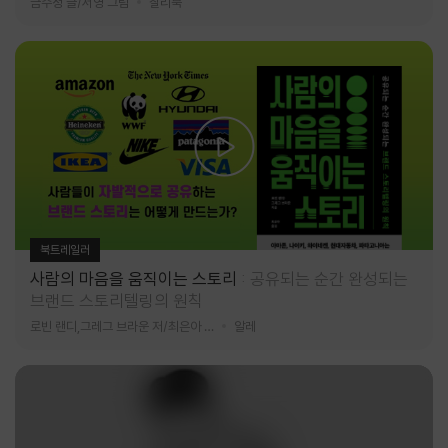
금수정 글/서영 그림
찰리북
북트레일러
사람의 마음을 움직이는 스토리
공유되는 순간 완성되는
브랜드 스토리텔링의 원칙
로빈 랜디,그레그 브라운 저/최은아 역
알레