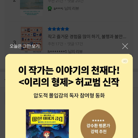
추천 21건
댓글 20건
a***i
님의 리뷰
YES마니아 : 로얄
리뷰 총점
작고 즐거운 경험을 많이 하기, 불행과 불안을
3
회피하지 말기, 그리고 좋은 사람을 많이 만나
추천 17건
댓글 17건
닫기
오늘은 그만 보기
기.
h*******1
님의 리뷰
공지
26년 NBCI 수상 안내
2026-08-01
로그인
최근 본 상품
주문/배송
고객센터 1544-3800
티켓 1544-6399
중고샵 1566-4295
eBook 1:1문의/채팅상담
예스이십사(주) 사업자 정보
이용약관
개인정보처리방침
청소년보호정책