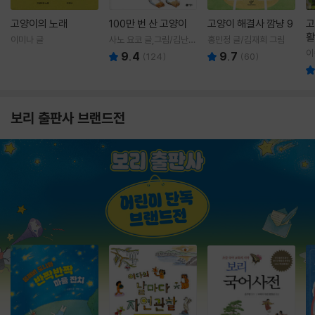
고양이의 노래
100만 번 산 고양이
고양이 해결사 깜냥 9
고
활
이미나 글
사노 요코 글,그림/김난주
홍민정 글/김재희 그림
렇
역
이
9.4
9.7
(
124
)
(
60
)
보리 출판사 브랜드전