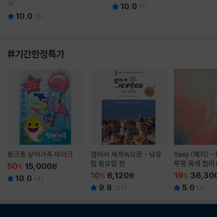
책
10.0
(
1
)
10.0
(
3
)
#기간한정특가
핑크퐁 상어가족 마이크
걸어서 세계속으로 - 남유
Yaeji (예지) -
럽 동유럽 편
투명 옥색 컬러 
50
15,000
%
원
10
6,120
19
36,30
%
원
%
10.0
(
4
)
9.6
5.0
(
27
)
(
2
)