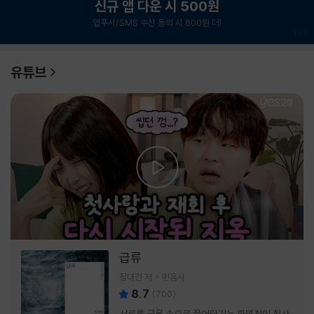
신규 앱 다운 시 500원
앱푸시/SMS 수신 동의 시 600원 더!
1
/
6
유튜브
급류
정대건 저
민음사
8.7
(
700
)