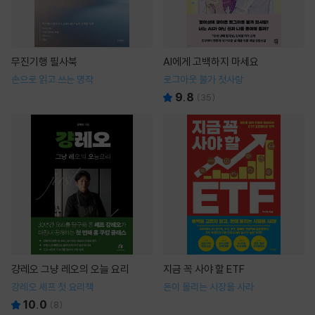
무진기행 필사북
AI에게 고백하지 마세요
손으로 읽고 쓰는 명작
로그아웃 불가 첫사랑
9.8
(
35
)
걍레오 그냥 레오의 오늘 요리
지금 꼭 사야 할 ETF
강레오 셰프 첫 요리책
돈이 몰리는 시장을 사라
10.0
(
8
)