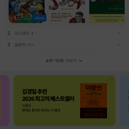
2
오디세이
1
관련상품 보이기/감축
3
일본어
관련상품 보이기/감축
4위~10위
더보기