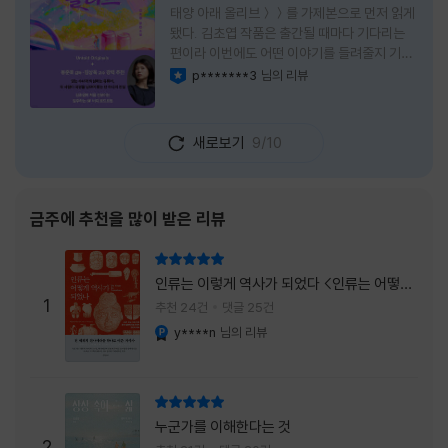
태양 아래 올리브＞＞를 가제본으로 먼저 읽게
됐다. 김초엽 작품은 출간될 때마다 기다리는
편이라 이번에도 어떤 이야기를 들려줄지 기대
가 컸다. 스포일러 없이 읽는 것이 가장 재미있
p*******3
님의 리뷰
이달의 사락
는 소설이라는 이야기를 들었기에 아무 정보도
찾아보지 않고 책을 펼쳤다. 지금 생각해 보면
그 선택이 정말 잘한 일이었다. 첫 장부터 평범
새로보기
9/10
하지 않았다. 사라진 누군가에게 보내는 메일로
시작되는 이야기는 곧바로 궁금증을 만든다. 오
래전 헤어진 친구가 다시 만나게 되고, 과거의
흔적을 따라 낯선 나라를 여행하게 된다는 설정
금주에 추천을 많이 받은 리뷰
이 무더운 여름을 벗어나는 피서처럼 흥미롭기
만 하다. 처음에는 단순한 추적 이야기인 줄 알
리뷰 총점
았는데, 읽을수록 전혀 다른 방향으로 흘러간
인류는 이렇게 역사가 되었다 <인류는 어떻게
다. '왜 이런 일이 벌어졌을까?', '이 사람이 정
1
역사가 되었나>
추천 24건
댓글 25건
말 믿어도
y****n
님의 리뷰
YES마니아 : 플래티넘
리뷰 총점
누군가를 이해한다는 것
2