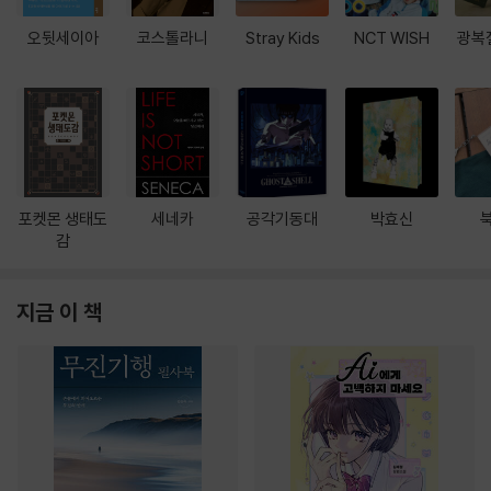
오뒷세이아
코스톨라니
Stray Kids
NCT WISH
광복
포켓몬 생태도
세네카
공각기동대
박효신
감
지금 이 책