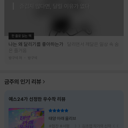
즐겁지 않다면, 달릴 이유가 없다
한 줄로 읽는 책
나는 왜 달리기를 좋아하는가
달리면서 깨달은 일상 속 숨
은 즐거움
방구석 저
방구석
금주의 인기 리뷰
예스24가 선정한 우수작 리뷰
리뷰 총점
태양 아래 올리브
#협찬 #서평 ＞＞ 김초엽 작가의 신작 ＜＜