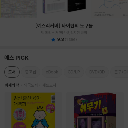
[예스리커버] 타이탄의 도구들
팀 페리스 저/박선령,정지현 공역
9.3
(
1,396
)
예스 PICK
도서
중고샵
eBook
CD/LP
DVD/BD
문구/GI
화제의 책
외국도서
세트도서