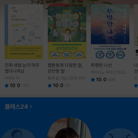
진짜 새랑 눈이 마주
웹툰동화 다정한 말,
투명한 나선
나
쳤다니까요
단단한 말
산
히가시노 게이고 저/김선
영 역
이이은 저
돌배 글그림/고정욱 원저
조
10.0
(
58
)
10.0
10.0
(
12
)
(
2
)
클래스24