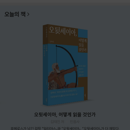
오늘의 책
오뒷세이아, 어떻게 읽을 것인가
김태진 저
민음사
호메로스가 남긴 걸작 『일리아스』와 『오뒷세이아』. 『오뒷세이아』가 더 재밌다.