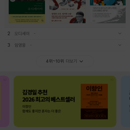
2
오디세이
관련상품 보이기/감축
3
임영웅
관련상품 보이기/감축
4위~10위
더보기