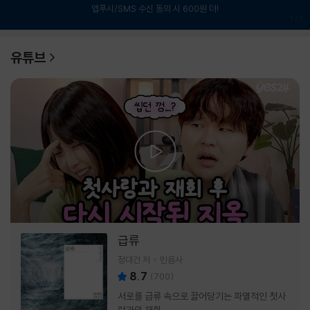
앱푸시/SMS 수신 동의 시 600원 더!
1
/
6
유튜브
급류
정대건 저
민음사
8.7
(
700
)
서로를 급류 속으로 끌어당기는 파멸적인 첫사