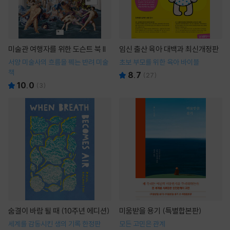
미술관 여행자를 위한 도슨트 북 II
임신 출산 육아 대백과 최신개정판
서양 미술사의 흐름을 꿰는 반려 미술
초보 부모를 위한 육아 바이블
책
8.7
(
27
)
10.0
(
3
)
숨결이 바람 될 때 (10주년 에디션)
미움받을 용기 (특별합본판)
세계를 감동시킨 생의 기록 한정판
모든 고민은 관계