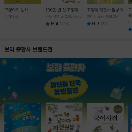
고양이의 노래
100만 번 산 고양이
고양이 해결사 깜냥 9
고
활
이미나 글
사노 요코 글,그림/김난주
홍민정 글/김재희 그림
렇
역
이
9.4
9.7
(
124
)
(
60
)
보리 출판사 브랜드전