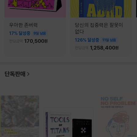
우아한 존버력
당신의 집중력은 잘못이
없다
17% 달성중
9일 남음
126% 달성중
170,500
11일 남음
펀딩금액
원
1,258,400
펀딩금액
원
단독판매