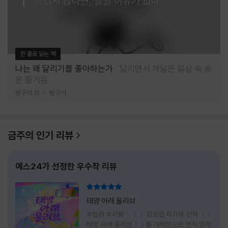
즐겁지 않다면, 달릴 이유가 없다
한 줄로 읽는 책
나는 왜 달리기를 좋아하는가
달리면서 깨달은 일상 속 숨
은 즐거움
방구석 저
방구석
금주의 인기 리뷰
예스24가 선정한 우수작 리뷰
리뷰 총점
태양 아래 올리브
#협찬 #서평 ＞＞ 김초엽 작가의 신작 ＜＜
태양 아래 올리브＞＞를 가제본으로 먼저 읽게