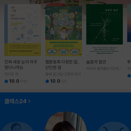
진짜 새랑 눈이 마주
웹툰동화 다정한 말,
슬픔의 발견
투
쳤다니까요
단단한 말
바버라 블래츨리 저/제효
히
영 역
영
이이은 저
돌배 글그림/고정욱 원저
10.0
10.0
(
12
)
(
2
)
클래스24