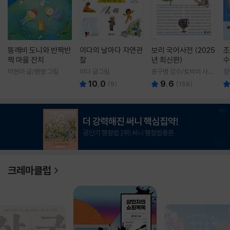
똥깨비 도니와 반짝반
이다의 날마다 자연관
보리 국어사전 (2025
조
짝 마을 잔치
찰
년 최신판)
수
이현아 글/핸짱 그림
이다 글그림
윤구병 감수/토박이 사전
정
편찬실 편
10.0
9.6
(
9
)
(
158
)
1
/
3
크레마클럽