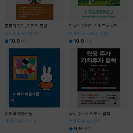
동물의 향기, 인간의 풍경
인생에 단어가 스며드는 순간
숲과 길 위 생명의 여정
단어 하나로 바뀌는 세상
10.0
10.0
(
1
)
(
16
)
미피와 예술가들
적정 주가 가치투자 법칙
미피, 미술관에 가다
평생 쓸 수 있는 원칙
9.9
(
42
)