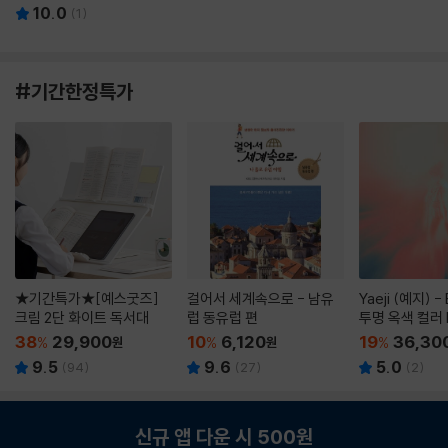
10.0
(
1
)
#기간한정특가
★기간특가★[예스굿즈]
걸어서 세계속으로 - 남유
Yaeji (예지) -
크림 2단 화이트 독서대
럽 동유럽 편
투명 옥색 컬러 
38
29,900
10
6,120
19
36,30
%
원
%
원
%
9.5
9.6
5.0
(
94
)
(
27
)
(
2
)
신규 앱 다운 시 500원