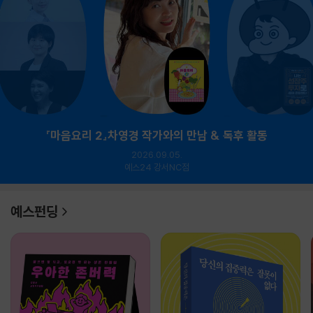
『마음요리 2』차영경 작가와의 만남 & 독후 활동
2026.09.05.
예스24 강서NC점
예스펀딩