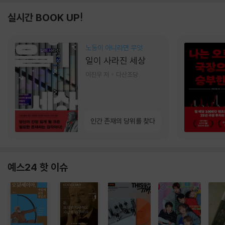
실시간 BOOK UP!
노동이 아니라면 무엇
일이 사라진 세상
이진우 저
다산초당
인간 존재의 당위를 찾다
예스24 핫 이슈