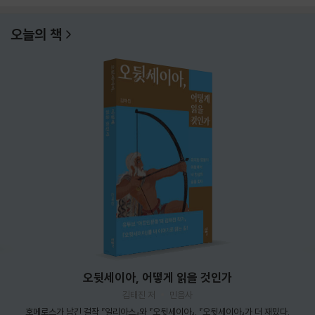
오늘의 책
오뒷세이아, 어떻게 읽을 것인가
김태진 저
민음사
호메로스가 남긴 걸작 『일리아스』와 『오뒷세이아』. 『오뒷세이아』가 더 재밌다.