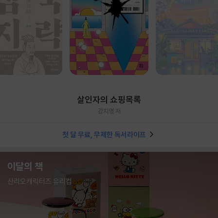
살인자의 쇼핑목록
강지영 저
첫 달 무료, 무제한 독서라이프
이달의 책
산리오캐릭터즈 유리컵