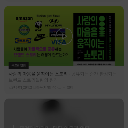
북트레일러
사람의 마음을 움직이는 스토리
공유되는 순간 완성되는
브랜드 스토리텔링의 원칙
로빈 랜디,그레그 브라운 저/최은아 역
알레