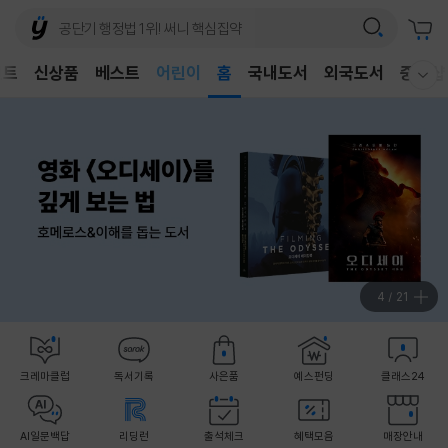
어린이
벤트
신상품
베스트
독후감
홈
국내도서
외국도서
중고샵
웰컴메뉴 모두보기
어린이
4
/
21
크레마클럽
독서기록
사은품
예스펀딩
클래스24
AI일문백답
리딩런
출석체크
혜택모음
매장안내