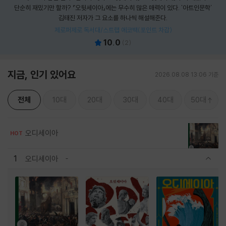
단순히 재밌기만 할까? 『오뒷세이아』에는 무수히 많은 매력이 있다. '아트인문학'
김태진 저자가 그 요소를 하나씩 해설해준다.
제로퍼제로 독서대/스트랩 에코백(포인트 차감)
10.0
(
2
)
지금, 인기 있어요
2026.08.08 13:06 기준
전체
10대
20대
30대
40대
50대
오디세이아
HOT
1
오디세이아
관련상품 보이기/감축