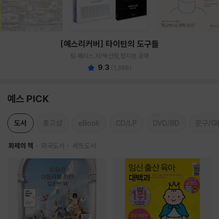
[예스리커버] 타이탄의 도구들
팀 페리스 저/박선령,정지현 공역
9.3
(
1,396
)
예스 PICK
도서
중고샵
eBook
CD/LP
DVD/BD
문구/GI
화제의 책
외국도서
세트도서