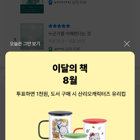
내는 최상의 시너지...
k******i
님의 리뷰
YES마니아 : 플래티넘
리뷰 총점
누군가를 이해한다는 것
3
추천 21건
댓글 20건
닫기
오늘은 그만 보기
a***i
님의 리뷰
YES마니아 : 로얄
공지
8월 상품권+쿠폰+결제+추천 혜택모음
2026-08-01
로그인
최근 본 상품
주문/배송
고객센터 1544-3800
티켓 1544-6399
중고샵 1566-4295
eBook 1:1문의/채팅상담
예스이십사(주) 사업자 정보
이용약관
개인정보처리방침
청소년보호정책