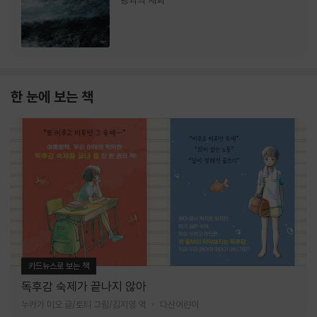
랑과의 재회
한 눈에 보는 책
카드뉴스로 보는 책
독후감 숙제가 끝나지 않아
누카가 미오 글/토티 그림/김지영 역
다산어린이