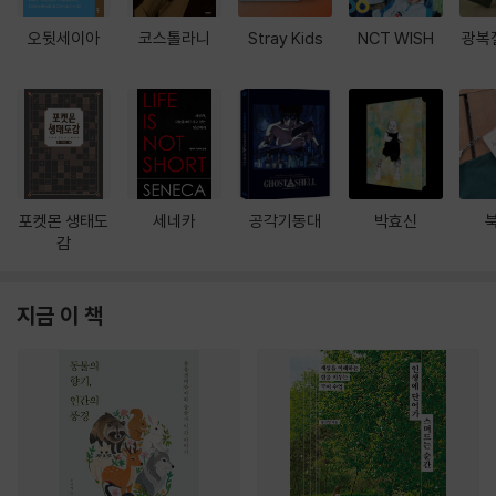
오뒷세이아
코스톨라니
Stray Kids
NCT WISH
광복
포켓몬 생태도
세네카
공각기동대
박효신
감
지금 이 책