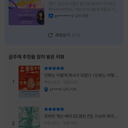
됐다. 김초엽 작품은 출간될 때마다 기다리는
편이라 이번에도 어떤 이야기를 들려줄지 기대
가 컸다. 스포일러 없이 읽는 것이 가장 재미있
p*******3
님의 리뷰
이달의 사락
는 소설이라는 이야기를 들었기에 아무 정보도
찾아보지 않고 책을 펼쳤다. 지금 생각해 보면
그 선택이 정말 잘한 일이었다. 첫 장부터 평범
새로보기
9/10
하지 않았다. 사라진 누군가에게 보내는 메일로
시작되는 이야기는 곧바로 궁금증을 만든다. 오
래전 헤어진 친구가 다시 만나게 되고, 과거의
흔적을 따라 낯선 나라를 여행하게 된다는 설정
금주에 추천을 많이 받은 리뷰
이 무더운 여름을 벗어나는 피서처럼 흥미롭기
만 하다. 처음에는 단순한 추적 이야기인 줄 알
리뷰 총점
았는데, 읽을수록 전혀 다른 방향으로 흘러간
인류는 이렇게 역사가 되었다 <인류는 어떻게
다. '왜 이런 일이 벌어졌을까?', '이 사람이 정
1
역사가 되었나>
추천 24건
댓글 25건
말 믿어도
y****n
님의 리뷰
YES마니아 : 플래티넘
리뷰 총점
로버트 잭슨 베넷 《오염된 잔》, 가상의 제국이
주는 실감과 미스터리 사건의 치밀함이 이루어
2
추천 22건
댓글 18건