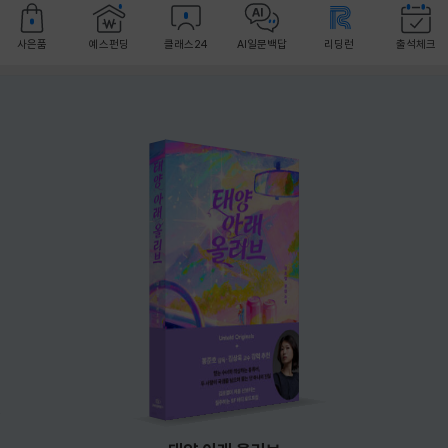
사은품
예스펀딩
클래스24
AI일문백답
리딩런
출석체크