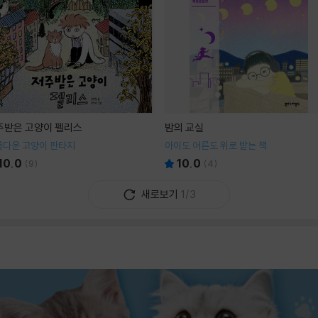
주받은 고양이 펠리스
밤의 교실
름다운 고양이 판타지
아이도 어른도 위로 받는 책
10.0
10.0
(
9
)
(
4
)
새로보기
1/3