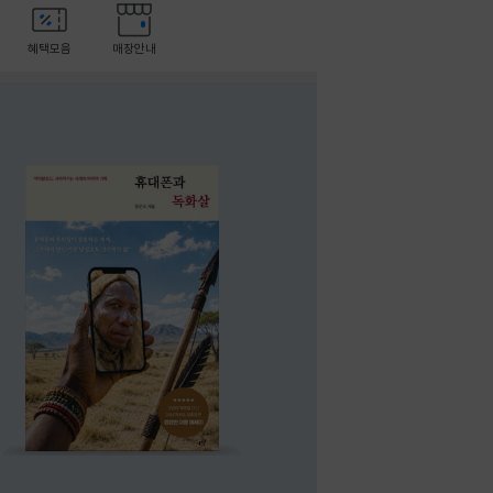
혜택모음
매장안내