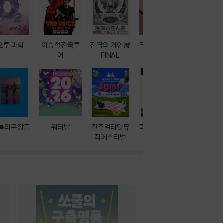
오투 과학
이승철전국투
진격의 거인展
크레마 이북 리
방학에는 
어
FINAL
더기
포터
름의문장들
워터밤
전주얼티밋뮤
뚝딱! AI 3대장
이달의 인
직페스티벌
과