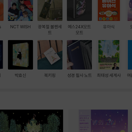
s
NCT WISH
광복절 볼펜세
예스24X모트
유아식
트
모트
대
박효신
북키링
성경 필사 노트
최태성 세계사
여