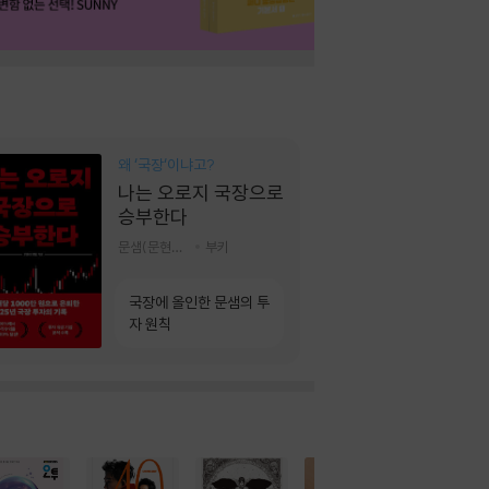
왜 ‘국장‘이냐고?
나는 오로지 국장으로
승부한다
문샘(문현철) 저
부키
국장에 올인한 문샘의 투
자 원칙