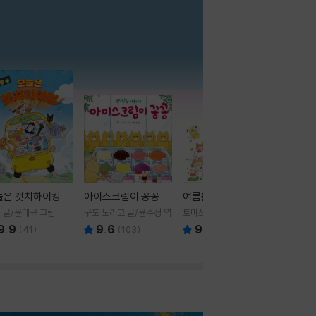
더보기
늘은 캣치하이킹
아이스크림이 꽁꽁
여름을 부탁해
 글/윤태규 그림
구도 노리코 글/윤수정 역
토마쓰리 글그림
9.9
9.6
9.8
(
41
)
(
103
)
(
24
)