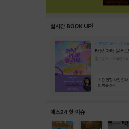
실시간 BOOK UP!
김초엽의 SF 버디 로
태양 아래 올리
김초엽 저
자이언트북
초판 한정 사인 인쇄
& 북슬리브
예스24 핫 이슈