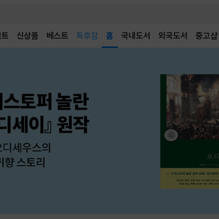
어린이
독후감
벤트
신상품
베스트
홈
국내도서
외국도서
중고샵
어린이