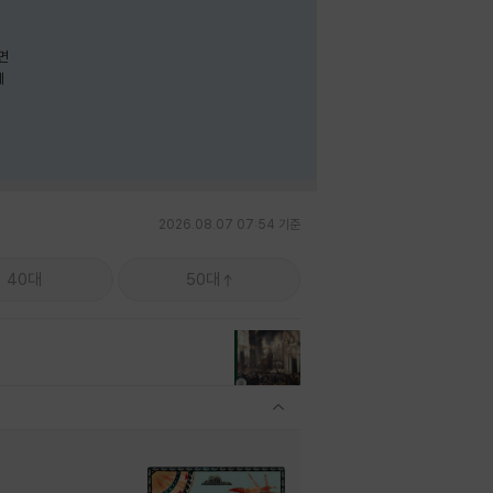
면
께
2026.08.07 07:54 기준
40대
50대
관련상품 보이기/감축