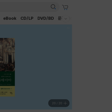
eBook
CD/LP
DVD/BD
문구/GIFT
티켓
채널예스
웰컴메뉴 모두보기
20
/
20