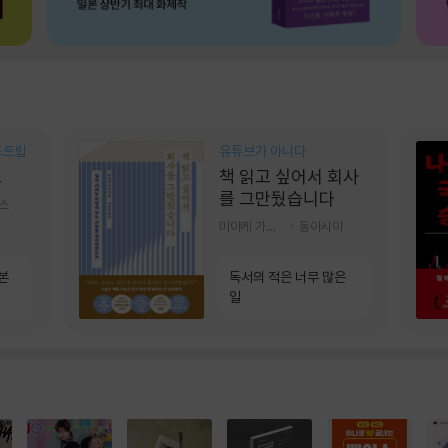
드트립
유튜브가 아니다
브
책 읽고 싶어서 회사
를 그만뒀습니다
스
미야케 가호 저/서영찬 역
동아시아
본
독서의 적은 너무 많은
일