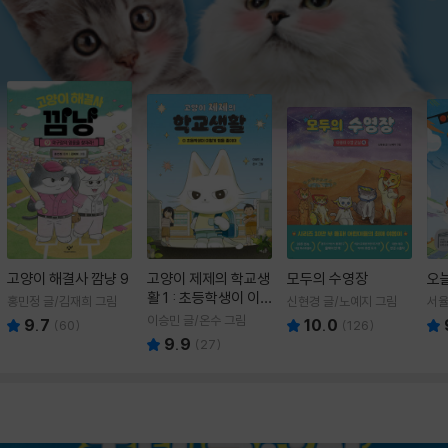
고양이 해결사 깜냥 9
고양이 제제의 학교생
모두의 수영장
오
활 1 : 초등학생이 이
홍민정 글/김재희 그림
신현경 글/노예지 그림
서율
렇게 힘들 줄이야
이승민 글/온수 그림
9.7
10.0
(
60
)
(
126
)
9.9
(
27
)