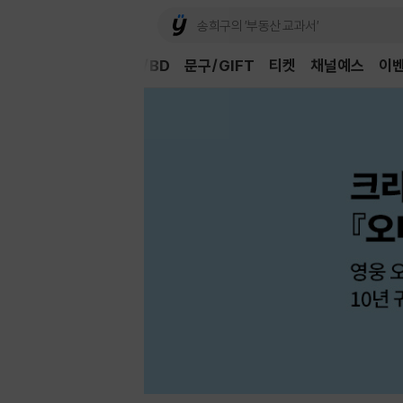
Book
CD/LP
DVD/BD
문구/GIFT
티켓
채널예스
이