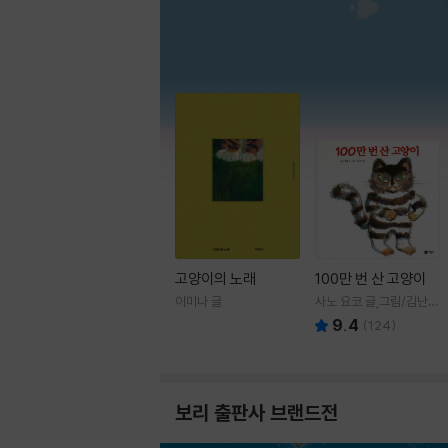
고양이의 노래
100만 번 산 고양이
이미나 글
사노 요코 글,그림/김난주
역
9.4
(
124
)
보리 출판사 브랜드전