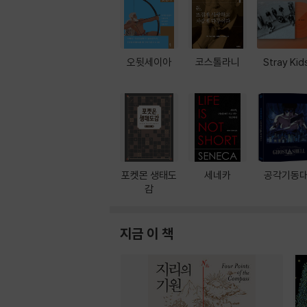
오뒷세이아
코스톨라니
Stray Kid
포켓몬 생태도
세네카
공각기동
감
지금 이 책