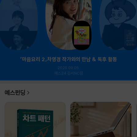
『마음요리 2』차영경 작가와의 만남 & 독후 활동
2026.09.05.
예스24 강서NC점
예스펀딩