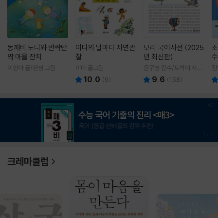
똥깨비 도니와 반짝반
이다의 날마다 자연관
보리 국어사전 (2025
조
짝 마을 잔치
찰
년 최신판)
수
이현아 글/핸짱 그림
이다 글그림
윤구병 감수/토박이 사전
정
편찬실 편
10.0
9.6
(
9
)
(
158
)
1
/
3
크레마클럽