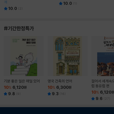
께
10.0
(
1
)
10.0
(
2
)
#기간한정특가
기분 좋은 일은 매일 있어
영국 건축의 언어
걸어서 세계속으
럽 동유럽 편
10
6,120
10
6,300
%
원
%
원
10
6,120
%
9.8
9.3
(
9
)
(
16
)
9.6
(
27
)