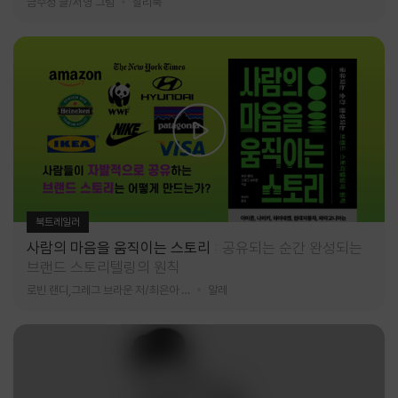
금수정 글/서영 그림
찰리북
북트레일러
사람의 마음을 움직이는 스토리
공유되는 순간 완성되는
브랜드 스토리텔링의 원칙
로빈 랜디,그레그 브라운 저/최은아 역
알레