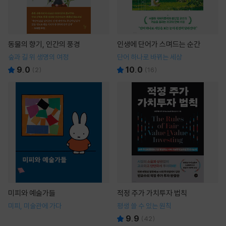
동물의 향기, 인간의 풍경
인생에 단어가 스며드는 순간
숲과 길 위 생명의 여정
단어 하나로 바뀌는 세상
9.0
10.0
(
2
)
(
16
)
미피와 예술가들
적정 주가 가치투자 법칙
미피, 미술관에 가다
평생 쓸 수 있는 원칙
9.9
(
42
)