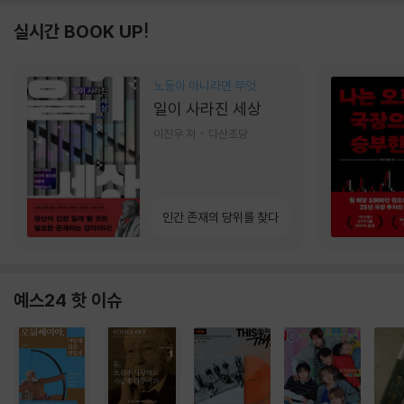
실시간 BOOK UP!
노동이 아니라면 무엇
일이 사라진 세상
이진우 저
다산초당
인간 존재의 당위를 찾다
예스24 핫 이슈