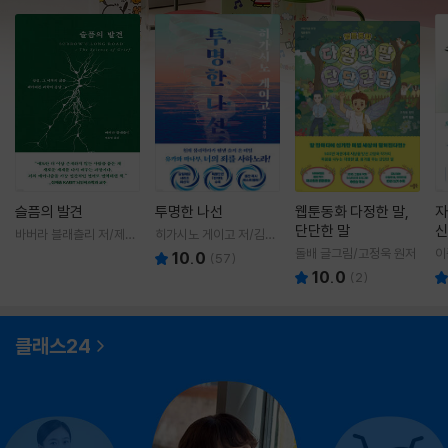
슬픔의 발견
투명한 나선
웹툰동화 다정한 말,
자
단단한 말
신
바버라 블래츨리 저/제효
히가시노 게이고 저/김선
영 역
영 역
돌배 글그림/고정욱 원저
이
10.0
(
57
)
10.0
(
2
)
클래스24