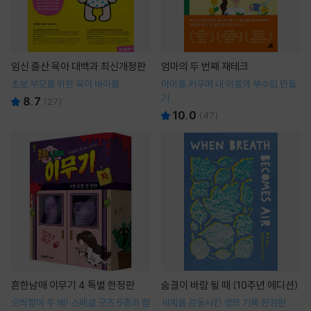
임신 출산 육아 대백과 최신개정판
엄마의 두 번째 재테크
초보 부모를 위한 육아 바이블
아이를 키우며 내 이름의 부수입 만들
기
8.7
(
27
)
10.0
(
47
)
흔한남매 이무기 4 특별 한정판
숨결이 바람 될 때 (10주년 에디션)
오싹함이 두 배! 스페셜 굿즈 6종과 함
세계를 감동시킨 생의 기록 한정판