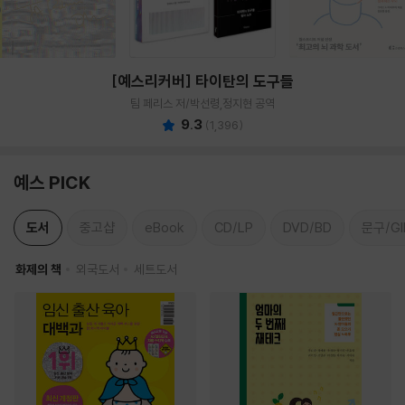
[예스리커버] 타이탄의 도구들
팀 페리스 저/박선령,정지현 공역
9.3
(
1,396
)
예스 PICK
도서
중고샵
eBook
CD/LP
DVD/BD
문구/GI
화제의 책
외국도서
세트도서