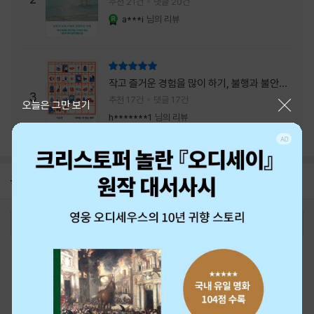
추천 21건
댓글 20건
a***i
님의 리뷰
YES마니아 : 로얄
리뷰 총점
작고 즐거운 경험을 많이 하기, 불행과 불안을
3
회피하지 말기, 그리고 좋은 사람을 많이 만나
추천 17건
댓글 17건
닫기
오늘은 그만 보기
기.
h*******1
님의 리뷰
공지
26년 NBCI 수상 안내
2026-08-01
로그인
최근 본 상품
주문/배송
고객센터 1544-3800
티켓 1544-6399
중고샵 1566-4295
eBook 1:1문의/채팅상담
예스이십사(주) 사업자 정보
이용약관
개인정보처리방침
청소년보호정책