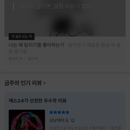
즐겁지 않다면, 달릴 이유가 없다
한 줄로 읽는 책
나는 왜 달리기를 좋아하는가
달리면서 깨달은 일상 속 숨
은 즐거움
방구석 저
방구석
금주의 인기 리뷰
예스24가 선정한 우수작 리뷰
리뷰 총점
삼남매의 Q. 'Q'
#일본소설 #Q #오승호 #블루홀6 * 블루홀