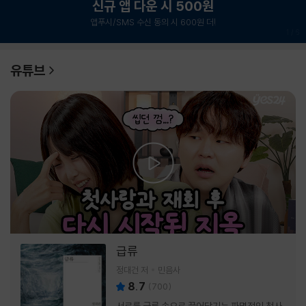
신규 앱 다운 시 500원
앱푸시/SMS 수신 동의 시 600원 더!
1
/
6
유튜브
급류
정대건 저
민음사
8.7
(
700
)