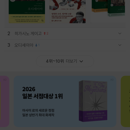
2
히가시노 게이고
2
관련상품 보이기/감축
3
오디세이아
1
관련상품 보이기/감축
4위~10위
더보기