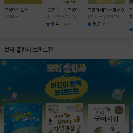
고양이의 노래
100만 번 산 고양이
고양이 해결사 깜냥 9
고
활
이미나 글
사노 요코 글,그림/김난주
홍민정 글/김재희 그림
렇
역
이
9.4
9.7
(
124
)
(
60
)
보리 출판사 브랜드전