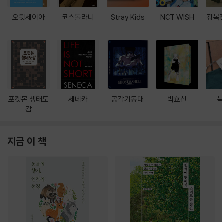
오뒷세이아
코스톨라니
Stray Kids
NCT WISH
광복
포켓몬 생태도
세네카
공각기동대
박효신
감
지금 이 책