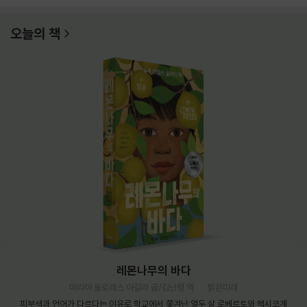
오늘의 책
레몬나무의 바다
마리아 돌로레스 아길라 글/김난령 역
밝은미래
피부색과 언어가 다르다는 이유로 학교에서 쫓겨난 열두 살 로베르토와 멕시코계