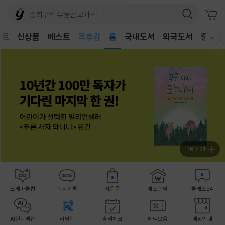
어린이
독후감
벤트
신상품
베스트
홈
국내도서
외국도서
중고샵
웰컴메뉴 모두보기
어린이
17
/
21
크레마클럽
독서기록
사은품
예스펀딩
클래스24
AI일문백답
리딩런
출석체크
혜택모음
매장안내