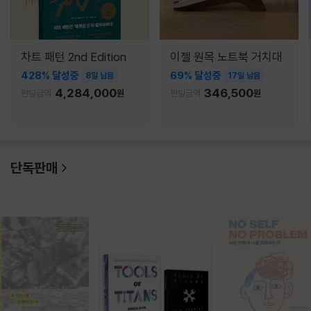
차트 패턴 2nd Edition
이젤 원목 노트북 거치대
428% 달성중
69% 달성중
8일 남음
17일 남음
4,284,000
346,500
펀딩금액
원
펀딩금액
원
단독판매