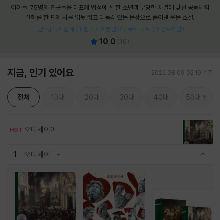
아이들. 75명의 친구들을 대표해 법정에 선 한 소년과 부당한 차별에 맞선 공동체의
실화를 한 편의 시를 읽듯 짧고 리듬감 있는 문장으로 풀어낸 운문 소설.
[단독] 독서집게 / L홀더 / 여름 담요 / 무지 노트 (포인트차감)
10.0
(
16
)
지금, 인기 있어요
2026.08.09 02:19 기준
전체
10대
20대
30대
40대
50대
오디세이아
HOT
1
오디세이
관련상품 보이기/감축