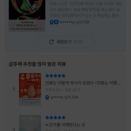
6에서 나온 100번째 책이자 가장 두꺼운 책인
Q가 출간됐다. 처음 책을 받았을 때는 매우 놀
라웠다. 800페이지가 넘는 두께임에도 불구하
고 생각보다 책이 가벼웠다. 여기에 측면을 영
k*****y
님의 리뷰
YES마니아 : 플래티넘
이달의 사락
롱하게 수놓은 색감. 그냥 바라만 보고 있어도
황홀경에 이를 지경이었다. * 그런데 여기에
제목이 Q란다. 처음 제목을 봤을 때 나는 질문
새로보기
4/10
을 의미하는 Question을 떠올렸다. 하지만 이
단어에는 논의, 또는 처리해야 할 문제라는 뜻
도 담겨져 있다. 작가님은 나에게 질문을 던지
려는 걸까, 아니면 같이 논의를 하자는 걸까 고
금주에 추천을 많이 받은 리뷰
개를 갸웃거리며 책을 펴들었다. * 틈만 나면
경적을 울리고 욕을 입에 달고 사는 선배와 일
리뷰 총점
하고 있는 하치. 히토미 클린이라는 청소업체
인류는 이렇게 역사가 되었다 <인류는 어떻게
직원으로 일하는 그녀가 바라는 것은 그저 고요
1
역사가 되었나>
추천 24건
댓글 25건
한
y****n
님의 리뷰
YES마니아 : 플래티넘
리뷰 총점
누군가를 이해한다는 것
2