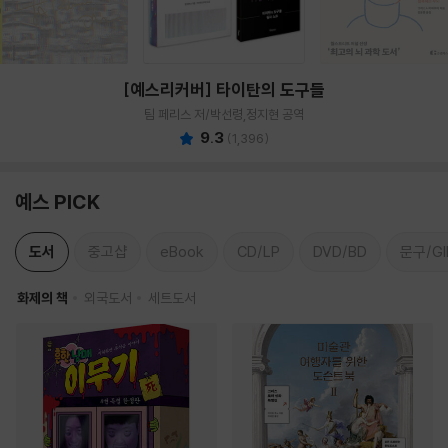
[예스리커버] 타이탄의 도구들
팀 페리스 저/박선령,정지현 공역
9.3
(
1,396
)
예스 PICK
도서
중고샵
eBook
CD/LP
DVD/BD
문구/GI
화제의 책
외국도서
세트도서