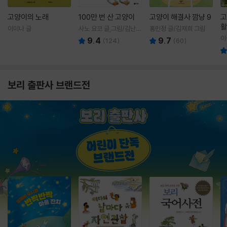
고양이의 노래
100만 번 산 고양이
고양이 해결사 깜냥 9
고
활
이미나 글
사노 요코 글,그림/김난주
홍민정 글/김재희 그림
렇
역
이
9.4
9.7
(
124
)
(
60
)
보리 출판사 브랜드전