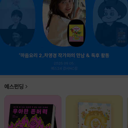
『마음요리 2』차영경 작가와의 만남 & 독후 활동
2026.09.05.
예스24 강서NC점
예스펀딩