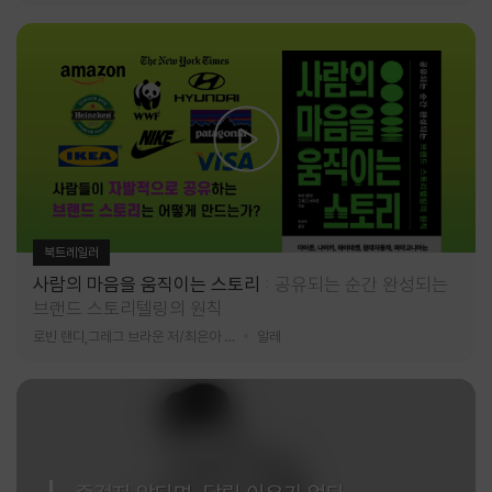
북트레일러
사람의 마음을 움직이는 스토리
공유되는 순간 완성되는
브랜드 스토리텔링의 원칙
로빈 랜디,그레그 브라운 저/최은아 역
알레