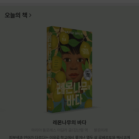
오늘의 책
레몬나무의 바다
마리아 돌로레스 아길라 글/김난령 역
밝은미래
피부색과 언어가 다르다는 이유로 학교에서 쫓겨난 열두 살 로베르토와 멕시코계