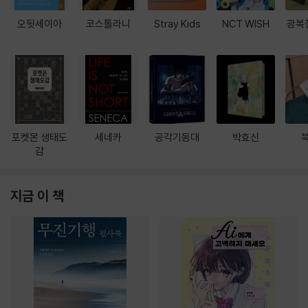
오뒷세이아
코스톨라니
Stray Kids
NCT WISH
광복
포켓몬 생태도
세네카
공각기동대
박효신
감
지금 이 책