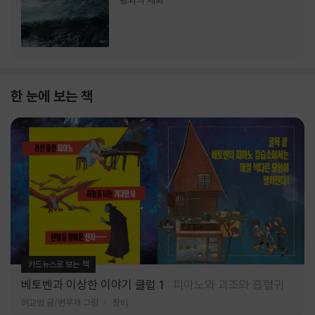
랑과의 재회
한 눈에 보는 책
카드뉴스로 보는 책
베토벤과 이상한 이야기 클럽 1
피아노와 괴조와 흡혈귀
허교범 글/변우재 그림
창비