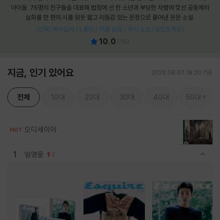
아이들. 75명의 친구들을 대표해 법정에 선 한 소년과 부당한 차별에 맞선 공동체의
실화를 한 편의 시를 읽듯 짧고 리듬감 있는 문장으로 풀어낸 운문 소설.
[단독] 독서집게 / L홀더 / 여름 담요 / 무지 노트 (포인트차감)
10.0
(
15
)
지금, 인기 있어요
2026.08.07 18:20 기준
전체
10대
20대
30대
40대
50대
오디세이아
HOT
1
임영웅
2
관련상품 보이기/감축