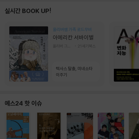
실시간 BOOK UP!
올리버쌤 가족 로드무비
아메리칸 서바이벌
올리버 그랜트,정다운 저
21세기북스
텍사스 탈출, 미네소타
이주기
예스24 핫 이슈