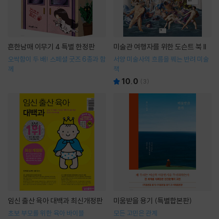
흔한남매 이무기 4 특별 한정판
미술관 여행자를 위한 도슨트 북 II
오싹함이 두 배! 스페셜 굿즈 6종과 함
서양 미술사의 흐름을 꿰는 반려 미술
께
책
10.0
(
3
)
임신 출산 육아 대백과 최신개정판
미움받을 용기 (특별합본판)
초보 부모를 위한 육아 바이블
모든 고민은 관계