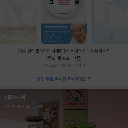
90세 현역 트레이더 시게루 할아버지의 일대일 부자 수업
주식 투자의 그릇
후지모토 시게루 저/박선영 역
첫 달 무료, 무제한 독서라이프
이달의 책
산리오캐릭터즈 유리컵