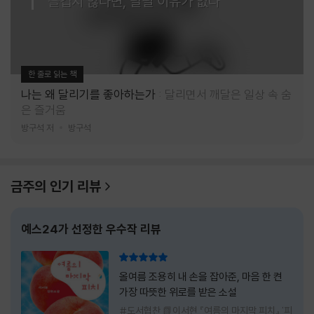
즐겁지 않다면, 달릴 이유가 없다
한 줄로 읽는 책
나는 왜 달리기를 좋아하는가
달리면서 깨달은 일상 속 숨
은 즐거움
방구석 저
방구석
금주의 인기 리뷰
예스24가 선정한 우수작 리뷰
리뷰 총점
올여름 조용히 내 손을 잡아준, 마음 한 켠
가장 따뜻한 위로를 받은 소설
#도서협찬 📗이서현 『여름의 마지막 피치』 '피