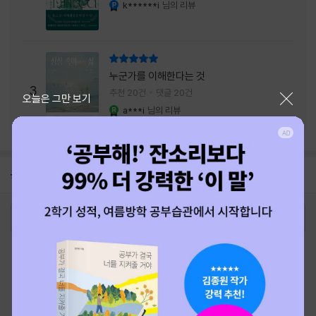
내는 최상의 시너지...
k******i
님의 리뷰
YES마니아 : 플래티넘
리뷰 총점
누군가를 이해한다는 것
3
추천 20건
댓글 20건
닫기
오늘은 그만 보기
a***i
님의 리뷰
YES마니아 : 로얄
공지
26년 NBCI 수상 안내
2026-08-01
로그인
최근 본 상품
주문/배송
고객센터 1544-3800
티켓 1544-6399
중고샵 1566-4295
eBook 1:1문의/채팅상담
예스이십사(주) 사업자 정보
이용약관
개인정보처리방침
청소년보호정책