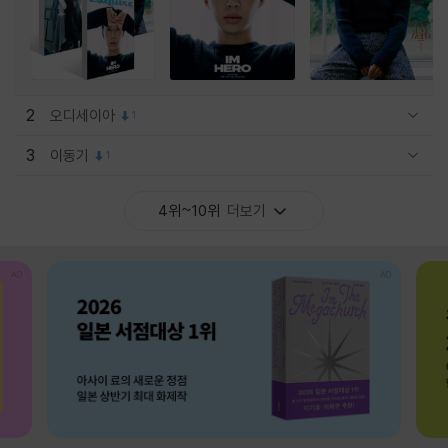
2
오디세이아
1
관련상품 보이기/감축
3
이동기
1
관련상품 보이기/감축
4위~10위
더보기