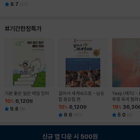
8.7
(
27
)
#기간한정특가
기분 좋은 일은 매일 있어
걸어서 세계속으로 - 남유
Yaeji (예지) -
럽 동유럽 편
투명 옥색 컬러 
10
6,120
%
원
10
6,120
19
36,30
%
원
%
9.8
(
9
)
9.6
5.0
(
27
)
(
2
)
신규 앱 다운 시 500원