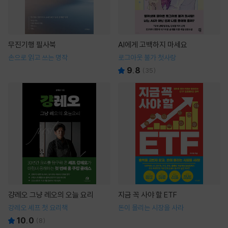
무진기행 필사북
AI에게 고백하지 마세요
손으로 읽고 쓰는 명작
로그아웃 불가 첫사랑
9.8
(
35
)
걍레오 그냥 레오의 오늘 요리
지금 꼭 사야 할 ETF
강레오 셰프 첫 요리책
돈이 몰리는 시장을 사라
10.0
(
8
)