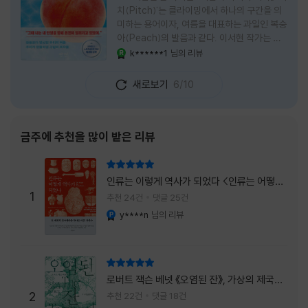
치(Pitch)'는 클라이밍에서 하나의 구간을 의
미하는 용어이자, 여름을 대표하는 과일인 복숭
아(Peach)의 발음과 같다. 이서현 작가는 이
중의적인 제목 안에 소설이 전하고 싶은 메시지
k******1
님의 리뷰
YES마니아 : 로얄
를 아름답게 담아내고 있는 것 같다. 복숭아처
럼 가장 달콤하고 찬란한 계절인 여름. 하지만
새로보기
6/10
그 여름도 끝이 있다. 그리고 클라이밍의 피치
처럼 인생 역시 정상까지 단숨에 오를 수 없고,
한 구간씩 묵묵히 올라야 한다. 『여름의 마지막
피치』는 끝나가는 여름의 아쉬움과 새로운 계
금주에 추천을 많이 받은 리뷰
절을 향해 나아가는 마지막 한 걸음을 동시에
의미하는 제목이었다. 소설은 각자의 '여름'을
리뷰 총점
잃어버린 다섯 인물들의 이야기를 담고 있다.
인류는 이렇게 역사가 되었다 <인류는 어떻게
👧연인에게 이별을 통보받고 외모를 향한 악성
1
역사가 되었나>
추천 24건
댓글 25건
댓글로 인해 카메라 앞에 설 수 없게 된 요리 유
y****n
님의 리뷰
YES마니아 : 플래티넘
튜버
리뷰 총점
로버트 잭슨 베넷 《오염된 잔》, 가상의 제국이
주는 실감과 미스터리 사건의 치밀함이 이루어
2
추천 22건
댓글 18건