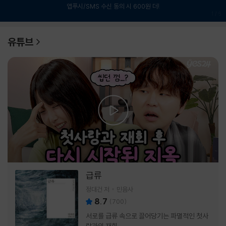
앱푸시/SMS 수신 동의 시 600원 더!
1
/
6
유튜브
급류
정대건 저
민음사
8.7
(
700
)
서로를 급류 속으로 끌어당기는 파멸적인 첫사