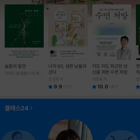
슬픔의 발견
나이 60, 생판 남들과
자도 자도 피곤한 당
연
산다
신을 위한 수면 처방
칙
바버라 블래츨리 저/제효
영 역
조선희 저
이준용 저
영
9.9
10.0
(
27
)
(
47
)
클래스24