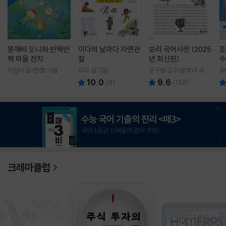
똥깨비 도니와 반짝반
이다의 날마다 자연관
보리 국어사전 (2025
조
짝 마을 잔치
찰
년 최신판)
수
이현아 글/핸짱 그림
이다 글그림
윤구병 감수/토박이 사전
정
편찬실 편
10.0
9.6
(
9
)
(
158
)
1
/
3
크레마클럽