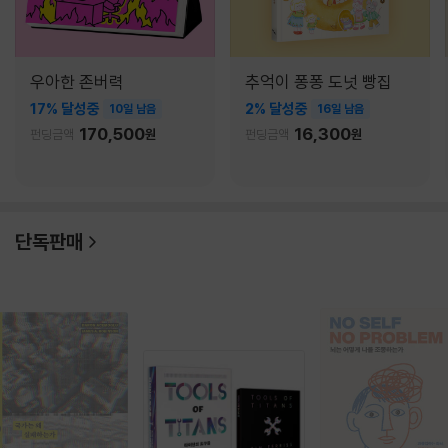
우아한 존버력
추억이 퐁퐁 도넛 빵집
17% 달성중
2% 달성중
10일 남음
16일 남음
170,500
16,300
펀딩금액
원
펀딩금액
원
단독판매